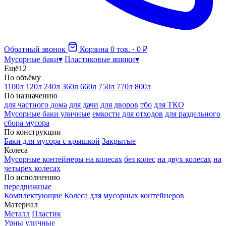
Обратный звонок
Корзина
0 тов. · 0 ₽
Мусорные баки
▾
Пластиковые ящики
▾
Ещё
12
По объёму
1100л
120л
240л
360л
660л
750л
770л
800л
По назначению
для частного дома
для дачи
для дворов
тбо
для ТКО
Мусорные баки уличные
емкости для отходов
для раздельного
сбора мусора
По конструкции
Баки для мусора с крышкой
Закрытые
Колеса
Мусорные контейнеры на колесах
без колес
на двух колесах
на
четырех колесах
По исполнению
передвижные
Комплектующие
Колеса для мусорных контейнеров
Материал
Металл
Пластик
Урны уличные