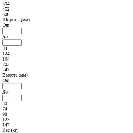
304
452
600
Ширина (мм)
От
До
84
124
164
203
243
Высота (мм)
От
До
50
74
98
123
147
Вес (кг)