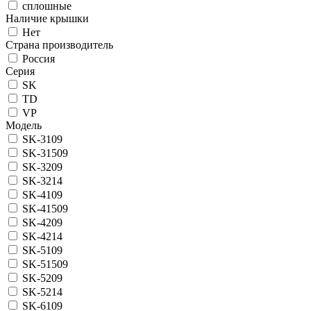
сплошные
Наличие крышки
Нет
Страна производитель
Россия
Серия
SK
TD
VP
Модель
SK-3109
SK-31509
SK-3209
SK-3214
SK-4109
SK-41509
SK-4209
SK-4214
SK-5109
SK-51509
SK-5209
SK-5214
SK-6109