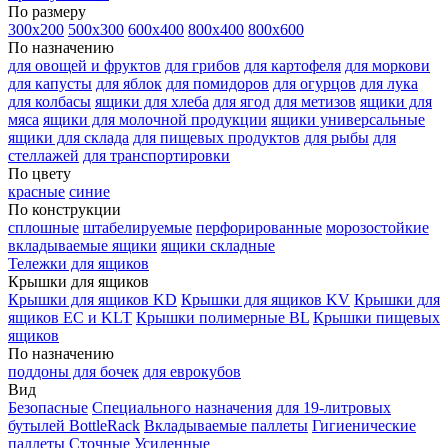
По размеру
300х200
500х300
600х400
800х400
800х600
По назначению
для овощей и фруктов
для грибов
для картофеля
для моркови
для капусты
для яблок
для помидоров
для огурцов
для лука
для колбасы
ящики для хлеба
для ягод
для метизов
ящики для
мяса
ящики для молочной продукции
ящики универсальные
ящики для склада
для пищевых продуктов
для рыбы
для
стеллажей
для транспортировки
По цвету
красные
синие
По конструкции
сплошные
штабелируемые
перфорированные
морозостойкие
вкладываемые ящики
ящики складные
Тележки для ящиков
Крышки для ящиков
Крышки для ящиков KD
Крышки для ящиков KV
Крышки для
ящиков EC и KLT
Крышки полимерные BL
Крышки пищевых
ящиков
По назначению
поддоны для бочек
для еврокубов
Вид
Безопасные
Специального назначения
для 19-литровых
бутылей BottleRack
Вкладываемые паллеты
Гигиенические
паллеты
Сточные
Усиленные