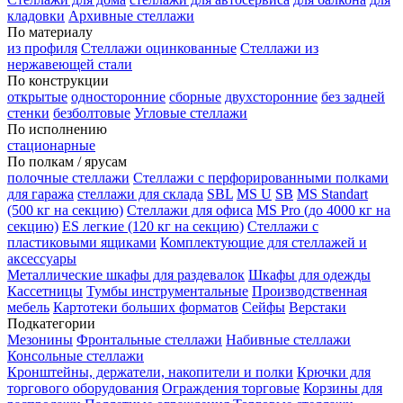
кладовки
Архивные стеллажи
По материалу
из профиля
Стеллажи оцинкованные
Стеллажи из
нержавеющей стали
По конструкции
открытые
односторонние
сборные
двухсторонние
без задней
стенки
безболтовые
Угловые стеллажи
По исполнению
стационарные
По полкам / ярусам
полочные стеллажи
Стеллажи с перфорированными полками
для гаража
стеллажи для склада
SBL
MS U
SB
MS Standart
(500 кг на секцию)
Стеллажи для офиса
MS Pro (до 4000 кг на
секцию)
ES легкие (120 кг на секцию)
Стеллажи с
пластиковыми ящиками
Комплектующие для стеллажей и
аксессуары
Металлические шкафы для раздевалок
Шкафы для одежды
Кассетницы
Тумбы инструментальные
Производственная
мебель
Картотеки больших форматов
Сейфы
Верстаки
Подкатегории
Мезонины
Фронтальные стеллажи
Набивные стеллажи
Консольные стеллажи
Кронштейны, держатели, накопители и полки
Крючки для
торгового оборудования
Ограждения торговые
Корзины для