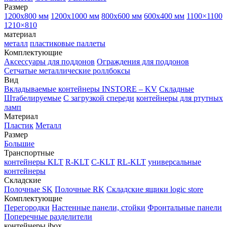
Размер
1200х800 мм
1200х1000 мм
800х600 мм
600х400 мм
1100×1100
1210×810
материал
металл
пластиковые паллеты
Комплектующие
Аксессуары для поддонов
Ограждения для поддонов
Сетчатые металлические роллбоксы
Вид
Вкладываемые контейнеры INSTORE – KV
Складные
Штабелируемые
С загрузкой спереди
контейнеры для ртутных
ламп
Материал
Пластик
Металл
Размер
Большие
Транспортные
контейнеры KLT
R-KLT
C-KLT
RL-KLT
универсальные
контейнеры
Складские
Полочные SK
Полочные RK
Складские ящики logic store
Комплектующие
Перегородки
Настенные панели, стойки
Фронтальные панели
Поперечные разделители
контейнеры ibox