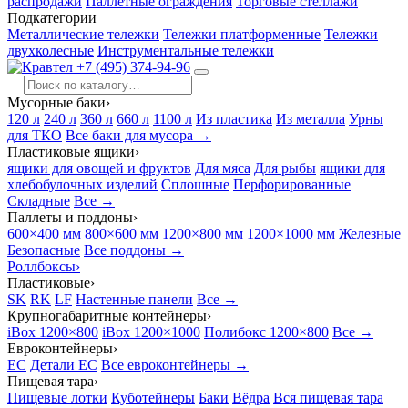
распродажи
Паллетные ограждения
Торговые стеллажи
Подкатегории
Металлические тележки
Тележки платформенные
Тележки
двухколесные
Инструментальные тележки
+7 (495) 374-94-96
Мусорные баки
›
120 л
240 л
360 л
660 л
1100 л
Из пластика
Из металла
Урны
для ТКО
Все баки для мусора →
Пластиковые ящики
›
ящики для овощей и фруктов
Для мяса
Для рыбы
ящики для
хлебобулочных изделий
Сплошные
Перфорированные
Складные
Все →
Паллеты и поддоны
›
600×400 мм
800×600 мм
1200×800 мм
1200×1000 мм
Железные
Безопасные
Все поддоны →
Роллбоксы
›
Пластиковые
›
SK
RK
LF
Настенные панели
Все →
Крупногабаритные контейнеры
›
iBox 1200×800
iBox 1200×1000
Полибокс 1200×800
Все →
Евроконтейнеры
›
EC
Детали EC
Все евроконтейнеры →
Пищевая тара
›
Пищевые лотки
Куботейнеры
Баки
Вёдра
Вся пищевая тара