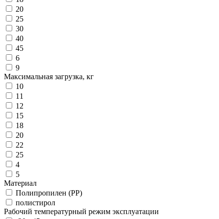
20
25
30
40
45
6
9
Максимальная загрузка, кг
10
11
12
15
18
20
22
25
4
5
Материал
Полипропилен (PP)
полистирол
Рабочий температурный режим эксплуатации