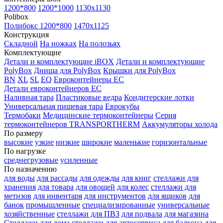
1200*800
1200*1000
1130x1130
Polibox
Полибокс 1200*800
1470х1125
Конструкция
Складной
На ножках
На полозьях
Комплектующие
Детали и комплектующие iBOX
Детали и комплектующие
PolyBox
Днища для PolyBox
Крышки для PolyBox
BN
XL
SL
EQ
Евроконтейнеры EC
Детали евроконтейнеров EC
Наливная тара
Пластиковые ведра
Кондитерские лотки
Универсальная пищевая тара
Еврокубы
Термобаки
Медицинские термоконтейнеры
Серия
термоконтейнеров TRANSPORTHERM
Аккумуляторы холода
По размеру
высокие
узкие
низкие
широкие
маленькие
горизонтальные
По нагрузке
среднегрузовые
усиленные
По назначению
для воды
для рассады
для одежды
для книг
стеллажи для
хранения
для товара
для овощей
для колес
стеллажи для
метизов
для инвентаря
для инструментов
для ящиков
для
банок
промышленные
специализированные
универсальные
хозяйственные
стеллажи для ПВЗ
для подвала
для магазина
Стеллажи для дома
стеллажи для автосервиса
для балкона
для