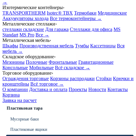
→
Изотермические контейнеры
›
TRANSPORTHERM
Isotec® TBX
Термобаки
Медицинские
Аккумуляторы холода
Все термоконтейнеры →
Металлические стеллажи
›
стеллажи складские
Для гаража
Стеллажи для офиса
MS
Standart
MS Pro
Все →
Металлическая мебель
›
Шкафы
Производственная мебель
Тумбы
Кассетницы
Вся
мебель →
Складское оборудование
›
Мезонины
Полочные
Фронтальные
Гравитационные
Консольные
Мобильные
Всё складское →
Торговое оборудование
›
Ограждения торговые
Корзины распродажи
Стойки
Крючки и
кронштейны
Всё торговое →
О компании
Доставка и оплата
Проекты
Новости
Контакты
Корзина
Заявка на расчет
Пластиковая тара
Мусорные баки
Пластиковые ящики