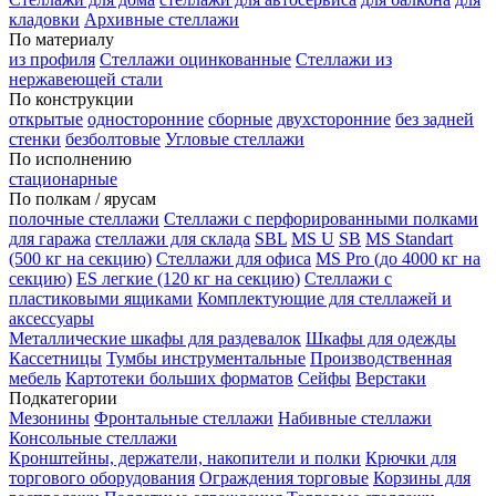
кладовки
Архивные стеллажи
По материалу
из профиля
Стеллажи оцинкованные
Стеллажи из
нержавеющей стали
По конструкции
открытые
односторонние
сборные
двухсторонние
без задней
стенки
безболтовые
Угловые стеллажи
По исполнению
стационарные
По полкам / ярусам
полочные стеллажи
Стеллажи с перфорированными полками
для гаража
стеллажи для склада
SBL
MS U
SB
MS Standart
(500 кг на секцию)
Стеллажи для офиса
MS Pro (до 4000 кг на
секцию)
ES легкие (120 кг на секцию)
Стеллажи с
пластиковыми ящиками
Комплектующие для стеллажей и
аксессуары
Металлические шкафы для раздевалок
Шкафы для одежды
Кассетницы
Тумбы инструментальные
Производственная
мебель
Картотеки больших форматов
Сейфы
Верстаки
Подкатегории
Мезонины
Фронтальные стеллажи
Набивные стеллажи
Консольные стеллажи
Кронштейны, держатели, накопители и полки
Крючки для
торгового оборудования
Ограждения торговые
Корзины для