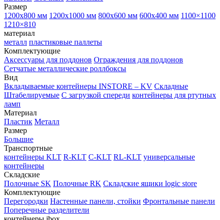
Размер
1200х800 мм
1200х1000 мм
800х600 мм
600х400 мм
1100×1100
1210×810
материал
металл
пластиковые паллеты
Комплектующие
Аксессуары для поддонов
Ограждения для поддонов
Сетчатые металлические роллбоксы
Вид
Вкладываемые контейнеры INSTORE – KV
Складные
Штабелируемые
С загрузкой спереди
контейнеры для ртутных
ламп
Материал
Пластик
Металл
Размер
Большие
Транспортные
контейнеры KLT
R-KLT
C-KLT
RL-KLT
универсальные
контейнеры
Складские
Полочные SK
Полочные RK
Складские ящики logic store
Комплектующие
Перегородки
Настенные панели, стойки
Фронтальные панели
Поперечные разделители
контейнеры ibox