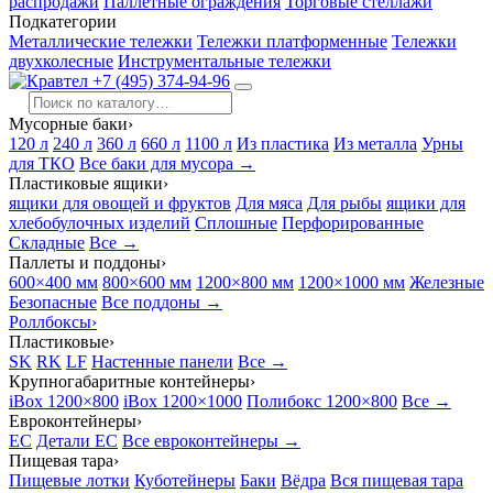
распродажи
Паллетные ограждения
Торговые стеллажи
Подкатегории
Металлические тележки
Тележки платформенные
Тележки
двухколесные
Инструментальные тележки
+7 (495) 374-94-96
Мусорные баки
›
120 л
240 л
360 л
660 л
1100 л
Из пластика
Из металла
Урны
для ТКО
Все баки для мусора →
Пластиковые ящики
›
ящики для овощей и фруктов
Для мяса
Для рыбы
ящики для
хлебобулочных изделий
Сплошные
Перфорированные
Складные
Все →
Паллеты и поддоны
›
600×400 мм
800×600 мм
1200×800 мм
1200×1000 мм
Железные
Безопасные
Все поддоны →
Роллбоксы
›
Пластиковые
›
SK
RK
LF
Настенные панели
Все →
Крупногабаритные контейнеры
›
iBox 1200×800
iBox 1200×1000
Полибокс 1200×800
Все →
Евроконтейнеры
›
EC
Детали EC
Все евроконтейнеры →
Пищевая тара
›
Пищевые лотки
Куботейнеры
Баки
Вёдра
Вся пищевая тара