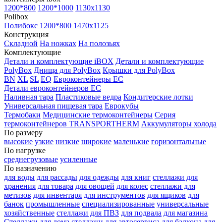
1200*800
1200*1000
1130x1130
Polibox
Полибокс 1200*800
1470х1125
Конструкция
Складной
На ножках
На полозьях
Комплектующие
Детали и комплектующие iBOX
Детали и комплектующие
PolyBox
Днища для PolyBox
Крышки для PolyBox
BN
XL
SL
EQ
Евроконтейнеры EC
Детали евроконтейнеров EC
Наливная тара
Пластиковые ведра
Кондитерские лотки
Универсальная пищевая тара
Еврокубы
Термобаки
Медицинские термоконтейнеры
Серия
термоконтейнеров TRANSPORTHERM
Аккумуляторы холода
По размеру
высокие
узкие
низкие
широкие
маленькие
горизонтальные
По нагрузке
среднегрузовые
усиленные
По назначению
для воды
для рассады
для одежды
для книг
стеллажи для
хранения
для товара
для овощей
для колес
стеллажи для
метизов
для инвентаря
для инструментов
для ящиков
для
банок
промышленные
специализированные
универсальные
хозяйственные
стеллажи для ПВЗ
для подвала
для магазина
Стеллажи для дома
стеллажи для автосервиса
для балкона
для