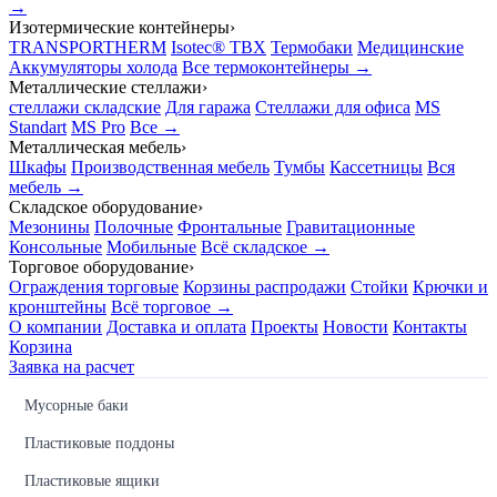
→
Изотермические контейнеры
›
TRANSPORTHERM
Isotec® TBX
Термобаки
Медицинские
Аккумуляторы холода
Все термоконтейнеры →
Металлические стеллажи
›
стеллажи складские
Для гаража
Стеллажи для офиса
MS
Standart
MS Pro
Все →
Металлическая мебель
›
Шкафы
Производственная мебель
Тумбы
Кассетницы
Вся
мебель →
Складское оборудование
›
Мезонины
Полочные
Фронтальные
Гравитационные
Консольные
Мобильные
Всё складское →
Торговое оборудование
›
Ограждения торговые
Корзины распродажи
Стойки
Крючки и
кронштейны
Всё торговое →
О компании
Доставка и оплата
Проекты
Новости
Контакты
Корзина
Заявка на расчет
Мусорные баки
Пластиковые поддоны
Пластиковые ящики