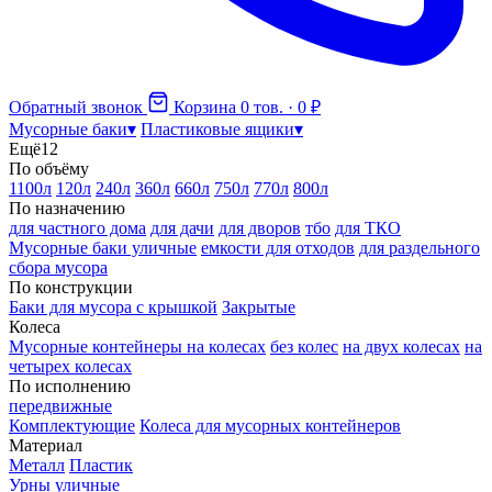
Обратный звонок
Корзина
0 тов. · 0 ₽
Мусорные баки
▾
Пластиковые ящики
▾
Ещё
12
По объёму
1100л
120л
240л
360л
660л
750л
770л
800л
По назначению
для частного дома
для дачи
для дворов
тбо
для ТКО
Мусорные баки уличные
емкости для отходов
для раздельного
сбора мусора
По конструкции
Баки для мусора с крышкой
Закрытые
Колеса
Мусорные контейнеры на колесах
без колес
на двух колесах
на
четырех колесах
По исполнению
передвижные
Комплектующие
Колеса для мусорных контейнеров
Материал
Металл
Пластик
Урны уличные