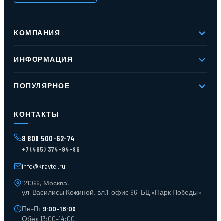
КОМПАНИЯ
О компании
ИНФОРМАЦИЯ
Реквизиты
Вакансии
Новое и хиты продаж
Контакты
ПОПУЛЯРНОЕ
Доставка и оплата
Оферта
Карта сайта
Стеллажи мезонинные
Контейнеры для отходов
КОНТАКТЫ
Поддоны
Ящики пластиковые
8 800 500-62-74
Тара пласт. и металл.
+7 (495) 374-94-96
Лотки пластиковые
Тележки для склада
info@kravtel.ru
121096, Москва,
ул. Василисы Кожиной, вл.1, офис 96, БЦ «Парк Победы»
Пн–Пт
9:00–18:00
Обед 13:00–14:00