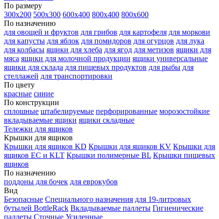
По размеру
300х200
500х300
600х400
800х400
800х600
По назначению
для овощей и фруктов
для грибов
для картофеля
для моркови
для капусты
для яблок
для помидоров
для огурцов
для лука
для колбасы
ящики для хлеба
для ягод
для метизов
ящики для
мяса
ящики для молочной продукции
ящики универсальные
ящики для склада
для пищевых продуктов
для рыбы
для
стеллажей
для транспортировки
По цвету
красные
синие
По конструкции
сплошные
штабелируемые
перфорированные
морозостойкие
вкладываемые ящики
ящики складные
Тележки для ящиков
Крышки для ящиков
Крышки для ящиков KD
Крышки для ящиков KV
Крышки для
ящиков EC и KLT
Крышки полимерные BL
Крышки пищевых
ящиков
По назначению
поддоны для бочек
для еврокубов
Вид
Безопасные
Специального назначения
для 19-литровых
бутылей BottleRack
Вкладываемые паллеты
Гигиенические
паллеты
Сточные
Усиленные