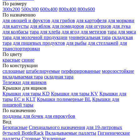
По размеру
300х200
500х300
600х400
800х400
800х600
По назначению
для овощей и фруктов
для грибов
для картофеля
для моркови
для капусты
для яблок
для помидоров
для огурцов
для лука
для колбасы
тара для хлеба
для ягод
для метизов
тара для мяса
тара для молочной продукции
универсальная тара
складская
тара
для пищевых продуктов
для рыбы
для стеллажей
для
транспортировки
По цвету
красные
синие
По конструкции
сплошные
штабелируемые
перфорированные
морозостойкие
вкладываемая тара
складная тара
Тележки для ящиков
Крышки для ящиков
Крышки для тары KD
Крышки для тары KV
Крышки для
тары EC и KLT
Крышки полимерные BL
Крышки для
пищевой тары
По назначению
поддоны для бочек
для еврокубов
Вид
Безопасные
Специального назначения
для 19-литровых
бутылей BottleRack
Вкладываемые паллеты
Гигиенические
паллеты
Сточные
Усиленные