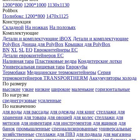
1200*800
1200*1000
1130x1130
Polibox
Полибокс 1200*800
1470х1125
Конструкция
Складной
На ножках
На полозьях
Комплектующие
Детали и комплектующие iBOX
Детали и комплектующие
PolyBox
Днища для PolyBox
Крышки для PolyBox
BN
XL
SL
EQ
Евроконтейнеры EC
Детали евроконтейнеров EC
Наливная тара
Пластиковые ведра
Кондитерские лотки
Универсальная пищевая тара
Еврокубы
Термобаки
Медицинские термоконтейнеры
Серия
термоконтейнеров TRANSPORTHERM
Аккумуляторы холода
По размеру
высокие
узкие
низкие
широкие
маленькие
горизонтальные
По нагрузке
среднегрузовые
усиленные
По назначению
для воды
для рассады
для одежды
для книг
стеллажи для
хранения
для товара
для овощей
для колес
стеллажи для
метизов
для инвентаря
для инструментов
для ящиков
для
банок
промышленные
специализированные
универсальные
хозяйственные
стеллажи для ПВЗ
для подвала
для магазина
Стеллажи для дома
стеллажи для автосервиса
для балкона
для