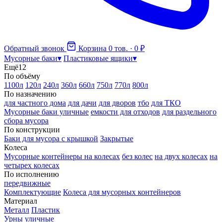
Обратный звонок
Корзина
0 тов. · 0 ₽
Мусорные баки
▾
Пластиковые ящики
▾
Ещё
12
По объёму
1100л
120л
240л
360л
660л
750л
770л
800л
По назначению
для частного дома
для дачи
для дворов
тбо
для ТКО
Мусорные баки уличные
емкости для отходов
для раздельного
сбора мусора
По конструкции
Баки для мусора с крышкой
Закрытые
Колеса
Мусорные контейнеры на колесах
без колес
на двух колесах
на
четырех колесах
По исполнению
передвижные
Комплектующие
Колеса для мусорных контейнеров
Материал
Металл
Пластик
Урны уличные