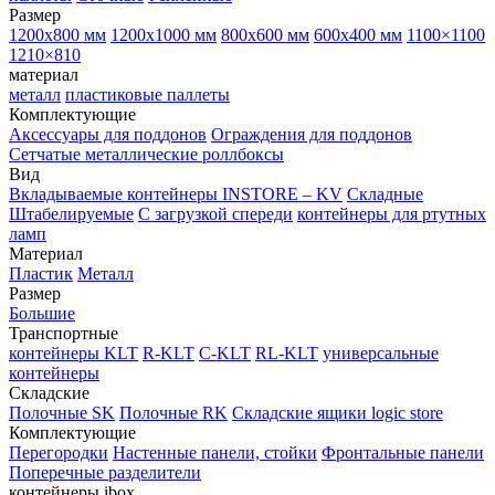
Размер
1200х800 мм
1200х1000 мм
800х600 мм
600х400 мм
1100×1100
1210×810
материал
металл
пластиковые паллеты
Комплектующие
Аксессуары для поддонов
Ограждения для поддонов
Сетчатые металлические роллбоксы
Вид
Вкладываемые контейнеры INSTORE – KV
Складные
Штабелируемые
С загрузкой спереди
контейнеры для ртутных
ламп
Материал
Пластик
Металл
Размер
Большие
Транспортные
контейнеры KLT
R-KLT
C-KLT
RL-KLT
универсальные
контейнеры
Складские
Полочные SK
Полочные RK
Складские ящики logic store
Комплектующие
Перегородки
Настенные панели, стойки
Фронтальные панели
Поперечные разделители
контейнеры ibox