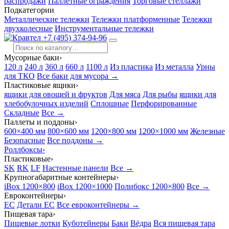
распродажи
Паллетные ограждения
Торговые стеллажи
Подкатегории
Металлические тележки
Тележки платформенные
Тележки
двухколесные
Инструментальные тележки
+7 (495) 374-94-96
Мусорные баки
›
120 л
240 л
360 л
660 л
1100 л
Из пластика
Из металла
Урны
для ТКО
Все баки для мусора →
Пластиковые ящики
›
ящики для овощей и фруктов
Для мяса
Для рыбы
ящики для
хлебобулочных изделий
Сплошные
Перфорированные
Складные
Все →
Паллеты и поддоны
›
600×400 мм
800×600 мм
1200×800 мм
1200×1000 мм
Железные
Безопасные
Все поддоны →
Роллбоксы
›
Пластиковые
›
SK
RK
LF
Настенные панели
Все →
Крупногабаритные контейнеры
›
iBox 1200×800
iBox 1200×1000
Полибокс 1200×800
Все →
Евроконтейнеры
›
EC
Детали EC
Все евроконтейнеры →
Пищевая тара
›
Пищевые лотки
Куботейнеры
Баки
Вёдра
Вся пищевая тара