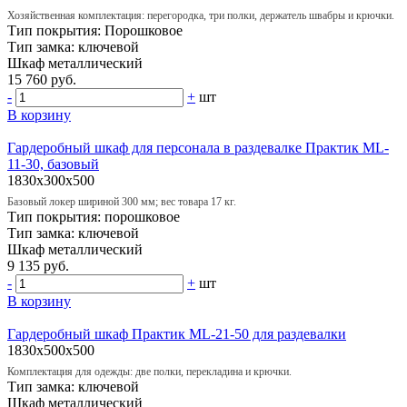
Хозяйственная комплектация: перегородка, три полки, держатель швабры и крючки.
Тип покрытия:
Порошковое
Тип замка:
ключевой
Шкаф
металлический
15 760 руб.
-
+
шт
В корзину
Гардеробный шкаф для персонала в раздевалке Практик ML-
11-30, базовый
1830x300x500
Базовый локер шириной 300 мм; вес товара 17 кг.
Тип покрытия:
порошковое
Тип замка:
ключевой
Шкаф
металлический
9 135 руб.
-
+
шт
В корзину
Гардеробный шкаф Практик ML-21-50 для раздевалки
1830x500x500
Комплектация для одежды: две полки, перекладина и крючки.
Тип замка:
ключевой
Шкаф
металлический