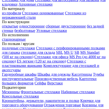
кладовки
Архивные стеллажи
По материалу
из профиля
Стеллажи оцинкованные
Стеллажи из
нержавеющей стали
По конструкции
открытые
односторонние
сборные
двухсторонние
без задней
стенки
безболтовые
Угловые стеллажи
По исполнению
стационарные
По полкам / ярусам
полочные стеллажи
Стеллажи с перфорированными полками
для гаража
стеллажи для склада
SBL
MS U
SB
MS Standart
(500 кг на секцию)
Стеллажи для офиса
MS Pro (до 4000 кг на
секцию)
ES легкие (120 кг на секцию)
Стеллажи с
пластиковыми ящиками
Комплектующие для стеллажей и
аксессуары
Гардеробные шкафы
Шкафы для одежды
Кассетницы
Тумбы
инструментальные
Производственная мебель
Картотеки
больших форматов
Сейфы
Верстаки
Подкатегории
Мезонины
Фронтальные стеллажи
Набивные стеллажи
Консольные стеллажи
Кронштейны, держатели, накопители и полки
Крючки для
торгового оборудования
Ограждения торговые
Корзины для