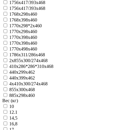
1756x417/393x468
1756x417/393x468
1768x298x460
1768x398x460
1770x298*2x460
1770x298x460
1770x398x460
1770x398x460
1770x498x460
1786x311/286x468
2х855x300/274x468
410x286*286*310x468
440x299x462
440x399x462
4x410x300/274x468
855x300x468
885x298x460
Вес (кг)
10
12.1
14,5
16,8
17