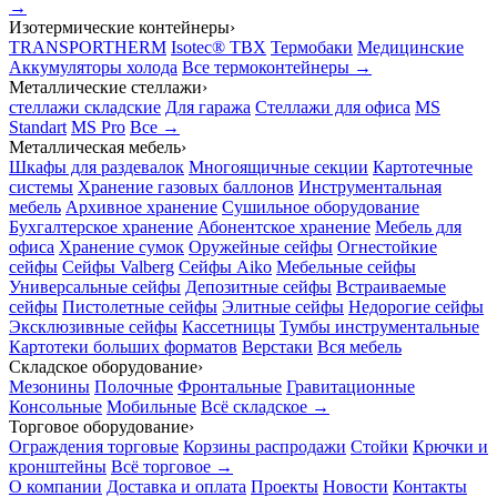
→
Изотермические контейнеры
›
TRANSPORTHERM
Isotec® TBX
Термобаки
Медицинские
Аккумуляторы холода
Все термоконтейнеры →
Металлические стеллажи
›
стеллажи складские
Для гаража
Стеллажи для офиса
MS
Standart
MS Pro
Все →
Металлическая мебель
›
Шкафы для раздевалок
Многоящичные секции
Картотечные
системы
Хранение газовых баллонов
Инструментальная
мебель
Архивное хранение
Сушильное оборудование
Бухгалтерское хранение
Абонентское хранение
Мебель для
офиса
Хранение сумок
Оружейные сейфы
Огнестойкие
сейфы
Сейфы Valberg
Сейфы Aiko
Мебельные сейфы
Универсальные сейфы
Депозитные сейфы
Встраиваемые
сейфы
Пистолетные сейфы
Элитные сейфы
Недорогие сейфы
Эксклюзивные сейфы
Кассетницы
Тумбы инструментальные
Картотеки больших форматов
Верстаки
Вся мебель
Складское оборудование
›
Мезонины
Полочные
Фронтальные
Гравитационные
Консольные
Мобильные
Всё складское →
Торговое оборудование
›
Ограждения торговые
Корзины распродажи
Стойки
Крючки и
кронштейны
Всё торговое →
О компании
Доставка и оплата
Проекты
Новости
Контакты