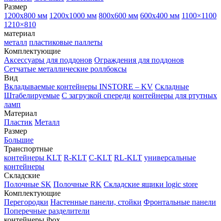
Размер
1200х800 мм
1200х1000 мм
800х600 мм
600х400 мм
1100×1100
1210×810
материал
металл
пластиковые паллеты
Комплектующие
Аксессуары для поддонов
Ограждения для поддонов
Сетчатые металлические роллбоксы
Вид
Вкладываемые контейнеры INSTORE – KV
Складные
Штабелируемые
С загрузкой спереди
контейнеры для ртутных
ламп
Материал
Пластик
Металл
Размер
Большие
Транспортные
контейнеры KLT
R-KLT
C-KLT
RL-KLT
универсальные
контейнеры
Складские
Полочные SK
Полочные RK
Складские ящики logic store
Комплектующие
Перегородки
Настенные панели, стойки
Фронтальные панели
Поперечные разделители
контейнеры ibox