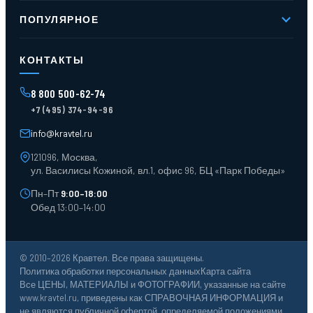
Новое и хиты продаж
Контакты
ПОПУЛЯРНОЕ
Доставка и оплата
Оферта
Карта сайта
Стеллажи мезонинные
Контейнеры для отходов
КОНТАКТЫ
Поддоны
Ящики пластиковые
8 800 500-62-74
Тара пласт. и металл.
+7 (495) 374-94-96
Лотки пластиковые
Тележки для склада
info@kravtel.ru
121096, Москва,
ул. Василисы Кожиной, вл.1, офис 96, БЦ «Парк Победы»
Пн–Пт
9:00–18:00
Обед 13:00–14:00
© 2010–2026 Кравтел. Все права защищены.
Политика обработки персональных данных
Карта сайта
Все ЦЕНЫ, МАТЕРИАЛЫ и ФОТОГРАФИИ, указанные на сайте
www.kravtel.ru, приведены как СПРАВОЧНАЯ ИНФОРМАЦИЯ и
не являются публичной офертой, определяемой положениями