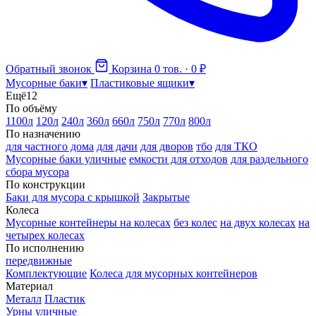
Обратный звонок
Корзина
0 тов. · 0 ₽
Мусорные баки
▾
Пластиковые ящики
▾
Ещё
12
По объёму
1100л
120л
240л
360л
660л
750л
770л
800л
По назначению
для частного дома
для дачи
для дворов
тбо
для ТКО
Мусорные баки уличные
емкости для отходов
для раздельного
сбора мусора
По конструкции
Баки для мусора с крышкой
Закрытые
Колеса
Мусорные контейнеры на колесах
без колес
на двух колесах
на
четырех колесах
По исполнению
передвижные
Комплектующие
Колеса для мусорных контейнеров
Материал
Металл
Пластик
Урны уличные