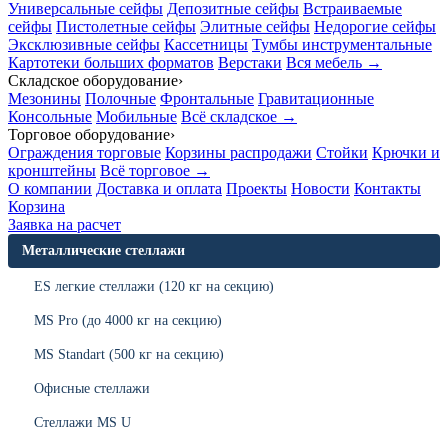
Универсальные сейфы
Депозитные сейфы
Встраиваемые
сейфы
Пистолетные сейфы
Элитные сейфы
Недорогие сейфы
Эксклюзивные сейфы
Кассетницы
Тумбы инструментальные
Картотеки больших форматов
Верстаки
Вся мебель →
Складское оборудование
›
Мезонины
Полочные
Фронтальные
Гравитационные
Консольные
Мобильные
Всё складское →
Торговое оборудование
›
Ограждения торговые
Корзины распродажи
Стойки
Крючки и
кронштейны
Всё торговое →
О компании
Доставка и оплата
Проекты
Новости
Контакты
Корзина
Заявка на расчет
Металлические стеллажи
ES легкие стеллажи (120 кг на секцию)
MS Pro (до 4000 кг на секцию)
MS Standart (500 кг на секцию)
Офисные стеллажи
Стеллажи MS U