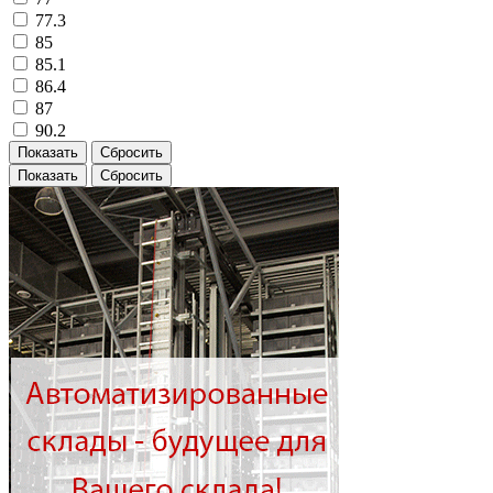
77.3
85
85.1
86.4
87
90.2
Показать
Сбросить