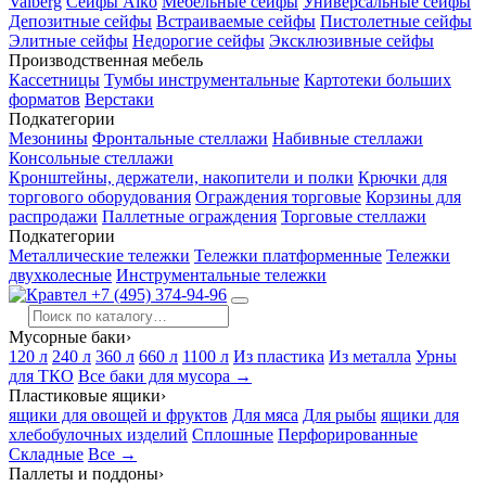
Valberg
Сейфы Aiko
Мебельные сейфы
Универсальные сейфы
Депозитные сейфы
Встраиваемые сейфы
Пистолетные сейфы
Элитные сейфы
Недорогие сейфы
Эксклюзивные сейфы
Производственная мебель
Кассетницы
Тумбы инструментальные
Картотеки больших
форматов
Верстаки
Подкатегории
Мезонины
Фронтальные стеллажи
Набивные стеллажи
Консольные стеллажи
Кронштейны, держатели, накопители и полки
Крючки для
торгового оборудования
Ограждения торговые
Корзины для
распродажи
Паллетные ограждения
Торговые стеллажи
Подкатегории
Металлические тележки
Тележки платформенные
Тележки
двухколесные
Инструментальные тележки
+7 (495) 374-94-96
Мусорные баки
›
120 л
240 л
360 л
660 л
1100 л
Из пластика
Из металла
Урны
для ТКО
Все баки для мусора →
Пластиковые ящики
›
ящики для овощей и фруктов
Для мяса
Для рыбы
ящики для
хлебобулочных изделий
Сплошные
Перфорированные
Складные
Все →
Паллеты и поддоны
›