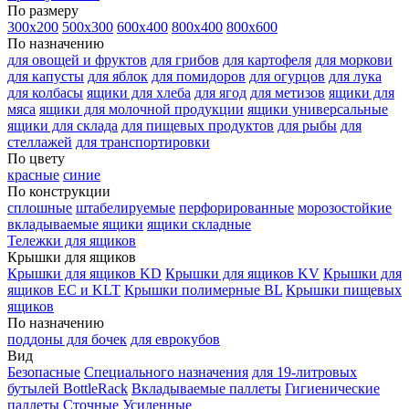
По размеру
300х200
500х300
600х400
800х400
800х600
По назначению
для овощей и фруктов
для грибов
для картофеля
для моркови
для капусты
для яблок
для помидоров
для огурцов
для лука
для колбасы
ящики для хлеба
для ягод
для метизов
ящики для
мяса
ящики для молочной продукции
ящики универсальные
ящики для склада
для пищевых продуктов
для рыбы
для
стеллажей
для транспортировки
По цвету
красные
синие
По конструкции
сплошные
штабелируемые
перфорированные
морозостойкие
вкладываемые ящики
ящики складные
Тележки для ящиков
Крышки для ящиков
Крышки для ящиков KD
Крышки для ящиков KV
Крышки для
ящиков EC и KLT
Крышки полимерные BL
Крышки пищевых
ящиков
По назначению
поддоны для бочек
для еврокубов
Вид
Безопасные
Специального назначения
для 19-литровых
бутылей BottleRack
Вкладываемые паллеты
Гигиенические
паллеты
Сточные
Усиленные