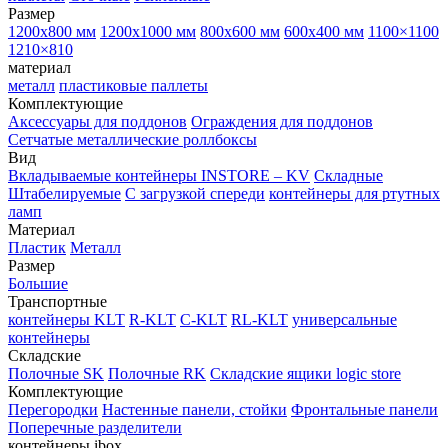
Размер
1200х800 мм
1200х1000 мм
800х600 мм
600х400 мм
1100×1100
1210×810
материал
металл
пластиковые паллеты
Комплектующие
Аксессуары для поддонов
Ограждения для поддонов
Сетчатые металлические роллбоксы
Вид
Вкладываемые контейнеры INSTORE – KV
Складные
Штабелируемые
С загрузкой спереди
контейнеры для ртутных
ламп
Материал
Пластик
Металл
Размер
Большие
Транспортные
контейнеры KLT
R-KLT
C-KLT
RL-KLT
универсальные
контейнеры
Складские
Полочные SK
Полочные RK
Складские ящики logic store
Комплектующие
Перегородки
Настенные панели, стойки
Фронтальные панели
Поперечные разделители
контейнеры ibox