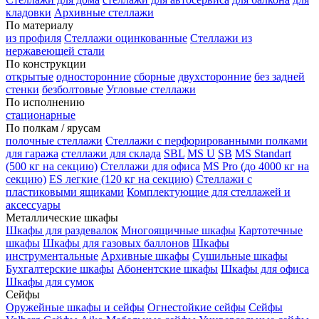
кладовки
Архивные стеллажи
По материалу
из профиля
Стеллажи оцинкованные
Стеллажи из
нержавеющей стали
По конструкции
открытые
односторонние
сборные
двухсторонние
без задней
стенки
безболтовые
Угловые стеллажи
По исполнению
стационарные
По полкам / ярусам
полочные стеллажи
Стеллажи с перфорированными полками
для гаража
стеллажи для склада
SBL
MS U
SB
MS Standart
(500 кг на секцию)
Стеллажи для офиса
MS Pro (до 4000 кг на
секцию)
ES легкие (120 кг на секцию)
Стеллажи с
пластиковыми ящиками
Комплектующие для стеллажей и
аксессуары
Металлические шкафы
Шкафы для раздевалок
Многоящичные шкафы
Картотечные
шкафы
Шкафы для газовых баллонов
Шкафы
инструментальные
Архивные шкафы
Сушильные шкафы
Бухгалтерские шкафы
Абонентские шкафы
Шкафы для офиса
Шкафы для сумок
Сейфы
Оружейные шкафы и сейфы
Огнестойкие сейфы
Сейфы