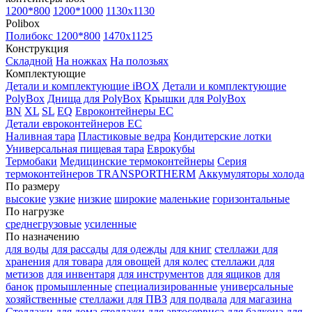
1200*800
1200*1000
1130x1130
Polibox
Полибокс 1200*800
1470х1125
Конструкция
Складной
На ножках
На полозьях
Комплектующие
Детали и комплектующие iBOX
Детали и комплектующие
PolyBox
Днища для PolyBox
Крышки для PolyBox
BN
XL
SL
EQ
Евроконтейнеры EC
Детали евроконтейнеров EC
Наливная тара
Пластиковые ведра
Кондитерские лотки
Универсальная пищевая тара
Еврокубы
Термобаки
Медицинские термоконтейнеры
Серия
термоконтейнеров TRANSPORTHERM
Аккумуляторы холода
По размеру
высокие
узкие
низкие
широкие
маленькие
горизонтальные
По нагрузке
среднегрузовые
усиленные
По назначению
для воды
для рассады
для одежды
для книг
стеллажи для
хранения
для товара
для овощей
для колес
стеллажи для
метизов
для инвентаря
для инструментов
для ящиков
для
банок
промышленные
специализированные
универсальные
хозяйственные
стеллажи для ПВЗ
для подвала
для магазина
Стеллажи для дома
стеллажи для автосервиса
для балкона
для