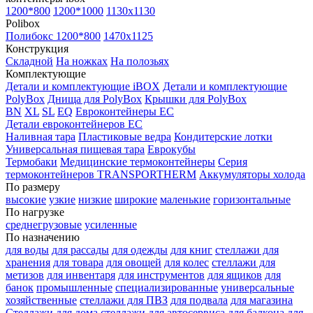
1200*800
1200*1000
1130x1130
Polibox
Полибокс 1200*800
1470х1125
Конструкция
Складной
На ножках
На полозьях
Комплектующие
Детали и комплектующие iBOX
Детали и комплектующие
PolyBox
Днища для PolyBox
Крышки для PolyBox
BN
XL
SL
EQ
Евроконтейнеры EC
Детали евроконтейнеров EC
Наливная тара
Пластиковые ведра
Кондитерские лотки
Универсальная пищевая тара
Еврокубы
Термобаки
Медицинские термоконтейнеры
Серия
термоконтейнеров TRANSPORTHERM
Аккумуляторы холода
По размеру
высокие
узкие
низкие
широкие
маленькие
горизонтальные
По нагрузке
среднегрузовые
усиленные
По назначению
для воды
для рассады
для одежды
для книг
стеллажи для
хранения
для товара
для овощей
для колес
стеллажи для
метизов
для инвентаря
для инструментов
для ящиков
для
банок
промышленные
специализированные
универсальные
хозяйственные
стеллажи для ПВЗ
для подвала
для магазина
Стеллажи для дома
стеллажи для автосервиса
для балкона
для