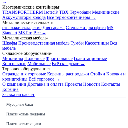
→
Изотермические контейнеры
›
TRANSPORTHERM
Isotec® TBX
Термобаки
Медицинские
Аккумуляторы холода
Все термоконтейнеры →
Металлические стеллажи
›
стеллажи складские
Для гаража
Стеллажи для офиса
MS
Standart
MS Pro
Все →
Металлическая мебель
›
Шкафы
Производственная мебель
Тумбы
Кассетницы
Вся
мебель →
Складское оборудование
›
Мезонины
Полочные
Фронтальные
Гравитационные
Консольные
Мобильные
Всё складское →
Торговое оборудование
›
Ограждения торговые
Корзины распродажи
Стойки
Крючки и
кронштейны
Всё торговое →
О компании
Доставка и оплата
Проекты
Новости
Контакты
Корзина
Заявка на расчет
Мусорные баки
Пластиковые поддоны
Пластиковые ящики