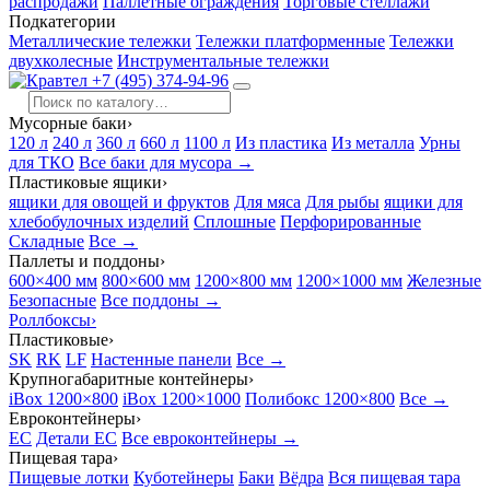
распродажи
Паллетные ограждения
Торговые стеллажи
Подкатегории
Металлические тележки
Тележки платформенные
Тележки
двухколесные
Инструментальные тележки
+7 (495) 374-94-96
Мусорные баки
›
120 л
240 л
360 л
660 л
1100 л
Из пластика
Из металла
Урны
для ТКО
Все баки для мусора →
Пластиковые ящики
›
ящики для овощей и фруктов
Для мяса
Для рыбы
ящики для
хлебобулочных изделий
Сплошные
Перфорированные
Складные
Все →
Паллеты и поддоны
›
600×400 мм
800×600 мм
1200×800 мм
1200×1000 мм
Железные
Безопасные
Все поддоны →
Роллбоксы
›
Пластиковые
›
SK
RK
LF
Настенные панели
Все →
Крупногабаритные контейнеры
›
iBox 1200×800
iBox 1200×1000
Полибокс 1200×800
Все →
Евроконтейнеры
›
EC
Детали EC
Все евроконтейнеры →
Пищевая тара
›
Пищевые лотки
Куботейнеры
Баки
Вёдра
Вся пищевая тара