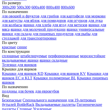
По размеру
300х200
500х300
600х400
800х400
800х600
По назначению
для овощей и фруктов
для грибов
для картофеля
для моркови
для капусты
для яблок
для помидоров
для огурцов
для лука
для колбасы
ящики для хлеба
для ягод
для метизов
ящики для
мяса
ящики для молочной продукции
ящики универсальные
ящики для склада
для пищевых продуктов
для рыбы
для
стеллажей
для транспортировки
По цвету
красные
синие
По конструкции
сплошные
штабелируемые
перфорированные
морозостойкие
вкладываемые ящики
ящики складные
Тележки для ящиков
Крышки для ящиков
Крышки для ящиков KD
Крышки для ящиков KV
Крышки для
ящиков EC и KLT
Крышки полимерные BL
Крышки пищевых
ящиков
По назначению
поддоны для бочек
для еврокубов
Вид
Безопасные
Специального назначения
для 19-литровых
бутылей BottleRack
Вкладываемые паллеты
Гигиенические
паллеты
Сточные
Усиленные