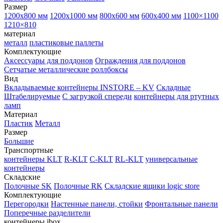
Размер
1200х800 мм
1200х1000 мм
800х600 мм
600х400 мм
1100×1100
1210×810
материал
металл
пластиковые паллеты
Комплектующие
Аксессуары для поддонов
Ограждения для поддонов
Сетчатые металлические роллбоксы
Вид
Вкладываемые контейнеры INSTORE – KV
Складные
Штабелируемые
С загрузкой спереди
контейнеры для ртутных
ламп
Материал
Пластик
Металл
Размер
Большие
Транспортные
контейнеры KLT
R-KLT
C-KLT
RL-KLT
универсальные
контейнеры
Складские
Полочные SK
Полочные RK
Складские ящики logic store
Комплектующие
Перегородки
Настенные панели, стойки
Фронтальные панели
Поперечные разделители
контейнеры ibox