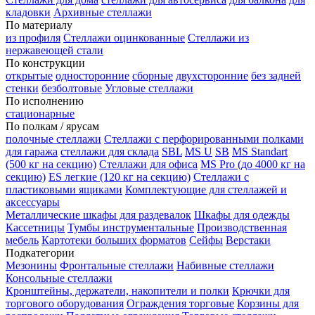
кладовки
Архивные стеллажи
По материалу
из профиля
Стеллажи оцинкованные
Стеллажи из
нержавеющей стали
По конструкции
открытые
односторонние
сборные
двухсторонние
без задней
стенки
безболтовые
Угловые стеллажи
По исполнению
стационарные
По полкам / ярусам
полочные стеллажи
Стеллажи с перфорированными полками
для гаража
стеллажи для склада
SBL
MS U
SB
MS Standart
(500 кг на секцию)
Стеллажи для офиса
MS Pro (до 4000 кг на
секцию)
ES легкие (120 кг на секцию)
Стеллажи с
пластиковыми ящиками
Комплектующие для стеллажей и
аксессуары
Металлические шкафы для раздевалок
Шкафы для одежды
Кассетницы
Тумбы инструментальные
Производственная
мебель
Картотеки больших форматов
Сейфы
Верстаки
Подкатегории
Мезонины
Фронтальные стеллажи
Набивные стеллажи
Консольные стеллажи
Кронштейны, держатели, накопители и полки
Крючки для
торгового оборудования
Ограждения торговые
Корзины для