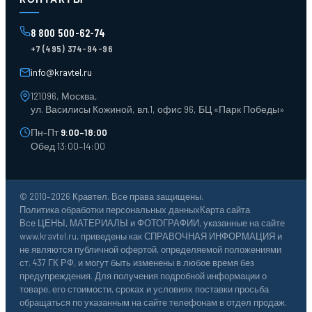
Поддоны
Ящики пластиковые
8 800 500-62-74
Тара пласт. и металл.
+7 (495) 374-94-96
Лотки пластиковые
Тележки для склада
info@kravtel.ru
121096, Москва,
ул. Василисы Кожиной, вл.1, офис 96, БЦ «Парк Победы»
Пн–Пт
9:00–18:00
Обед 13:00–14:00
© 2010–2026 Кравтел. Все права защищены.
Политика обработки персональных данных
Карта сайта
Все ЦЕНЫ, МАТЕРИАЛЫ и ФОТОГРАФИИ, указанные на сайте
www.kravtel.ru, приведены как СПРАВОЧНАЯ ИНФОРМАЦИЯ и
не являются публичной офертой, определяемой положениями
ст. 437 ГК РФ, и могут быть изменены в любое время без
предупреждения. Для получения подробной информации о
товаре, его стоимости, сроках и условиях поставки просьба
обращаться по указанным на сайте телефонам в отдел продаж.