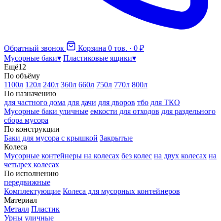
Обратный звонок
Корзина
0 тов. · 0 ₽
Мусорные баки
▾
Пластиковые ящики
▾
Ещё
12
По объёму
1100л
120л
240л
360л
660л
750л
770л
800л
По назначению
для частного дома
для дачи
для дворов
тбо
для ТКО
Мусорные баки уличные
емкости для отходов
для раздельного
сбора мусора
По конструкции
Баки для мусора с крышкой
Закрытые
Колеса
Мусорные контейнеры на колесах
без колес
на двух колесах
на
четырех колесах
По исполнению
передвижные
Комплектующие
Колеса для мусорных контейнеров
Материал
Металл
Пластик
Урны уличные