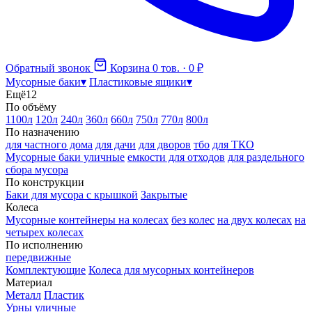
Обратный звонок
Корзина
0 тов. · 0 ₽
Мусорные баки
▾
Пластиковые ящики
▾
Ещё
12
По объёму
1100л
120л
240л
360л
660л
750л
770л
800л
По назначению
для частного дома
для дачи
для дворов
тбо
для ТКО
Мусорные баки уличные
емкости для отходов
для раздельного
сбора мусора
По конструкции
Баки для мусора с крышкой
Закрытые
Колеса
Мусорные контейнеры на колесах
без колес
на двух колесах
на
четырех колесах
По исполнению
передвижные
Комплектующие
Колеса для мусорных контейнеров
Материал
Металл
Пластик
Урны уличные