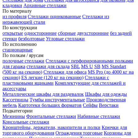
кладовки
Архивные стеллажи
По материалу
из профиля
Стеллажи оцинкованные
Стеллажи из
нержавеющей стали
По конструкции
открытые
односторонние
сборные
двухсторонние
без задней
стенки
безболтовые
Угловые стеллажи
По исполнению
стационарные
По полкам / ярусам
полочные стеллажи
Стеллажи с перфорированными полками
для гаража
стеллажи для склада
SBL
MS U
SB
MS Standart
(500 кг на секцию)
Стеллажи для офиса
MS Pro (до 4000 кг на
секцию)
ES легкие (120 кг на секцию)
Стеллажи с
пластиковыми ящиками
Комплектующие для стеллажей и
аксессуары
Металлические шкафы для раздевалок
Шкафы для одежды
Кассетницы
Тумбы инструментальные
Производственная
мебель
Картотеки больших форматов
Сейфы
Верстаки
Подкатегории
Мезонины
Фронтальные стеллажи
Набивные стеллажи
Консольные стеллажи
Кронштейны, держатели, накопители и полки
Крючки для
торгового оборудования
Ограждения торговые
Корзины для