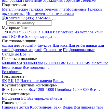
распродажи
Паллетные ограждения
Торговые стеллажи
Подкатегории
Металлические тележки
Тележки платформенные
Тележки
двухколесные
Инструментальные тележки
+7 (495) 374-94-96
Мусорные баки
›
120 л
240 л
360 л
660 л
1100 л
Из пластика
Из металла
Урны
для ТКО
Все баки для мусора →
Пластиковые ящики
›
ящики для овощей и фруктов
Для мяса
Для рыбы
ящики для
хлебобулочных изделий
Сплошные
Перфорированные
Складные
Все →
Паллеты и поддоны
›
600×400 мм
800×600 мм
1200×800 мм
1200×1000 мм
Железные
Безопасные
Все поддоны →
Роллбоксы
›
Пластиковые
›
SK
RK
LF
Настенные панели
Все →
Крупногабаритные контейнеры
›
iBox 1200×800
iBox 1200×1000
Полибокс 1200×800
Все →
Евроконтейнеры
›
EC
Детали EC
Все евроконтейнеры →
Пищевая тара
›
Пищевые лотки
Куботейнеры
Баки
Вёдра
Вся пищевая тара