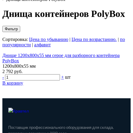
Днища контейнеров PolyBox
Фильтр
Сортировка:
Цена по убыванию
|
Цена по возрастанию.
|
по
популярности
|
алфавит
Днище 1200х800х55 мм серое для разборного контейнера
PolyBox
1200х800х55 мм
2 792 руб.
-
+
шт
В корзину
Поставщик профессионального оборудования для склада,