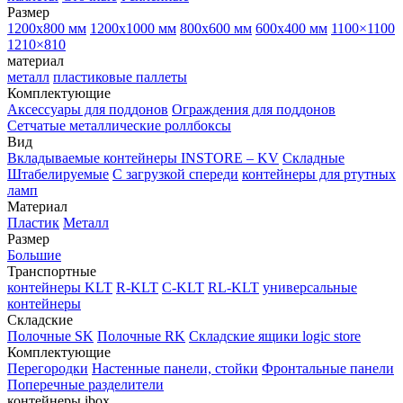
Размер
1200х800 мм
1200х1000 мм
800х600 мм
600х400 мм
1100×1100
1210×810
материал
металл
пластиковые паллеты
Комплектующие
Аксессуары для поддонов
Ограждения для поддонов
Сетчатые металлические роллбоксы
Вид
Вкладываемые контейнеры INSTORE – KV
Складные
Штабелируемые
С загрузкой спереди
контейнеры для ртутных
ламп
Материал
Пластик
Металл
Размер
Большие
Транспортные
контейнеры KLT
R-KLT
C-KLT
RL-KLT
универсальные
контейнеры
Складские
Полочные SK
Полочные RK
Складские ящики logic store
Комплектующие
Перегородки
Настенные панели, стойки
Фронтальные панели
Поперечные разделители
контейнеры ibox