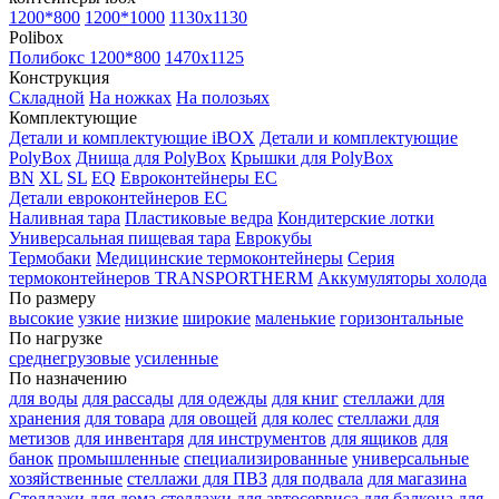
1200*800
1200*1000
1130x1130
Polibox
Полибокс 1200*800
1470х1125
Конструкция
Складной
На ножках
На полозьях
Комплектующие
Детали и комплектующие iBOX
Детали и комплектующие
PolyBox
Днища для PolyBox
Крышки для PolyBox
BN
XL
SL
EQ
Евроконтейнеры EC
Детали евроконтейнеров EC
Наливная тара
Пластиковые ведра
Кондитерские лотки
Универсальная пищевая тара
Еврокубы
Термобаки
Медицинские термоконтейнеры
Серия
термоконтейнеров TRANSPORTHERM
Аккумуляторы холода
По размеру
высокие
узкие
низкие
широкие
маленькие
горизонтальные
По нагрузке
среднегрузовые
усиленные
По назначению
для воды
для рассады
для одежды
для книг
стеллажи для
хранения
для товара
для овощей
для колес
стеллажи для
метизов
для инвентаря
для инструментов
для ящиков
для
банок
промышленные
специализированные
универсальные
хозяйственные
стеллажи для ПВЗ
для подвала
для магазина
Стеллажи для дома
стеллажи для автосервиса
для балкона
для