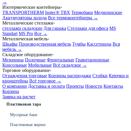
→
Изотермические контейнеры
›
TRANSPORTHERM
Isotec® TBX
Термобаки
Медицинские
Аккумуляторы холода
Все термоконтейнеры →
Металлические стеллажи
›
стеллажи складские
Для гаража
Стеллажи для офиса
MS
Standart
MS Pro
Все →
Металлическая мебель
›
Шкафы
Производственная мебель
Тумбы
Кассетницы
Вся
мебель →
Складское оборудование
›
Мезонины
Полочные
Фронтальные
Гравитационные
Консольные
Мобильные
Всё складское →
Торговое оборудование
›
Ограждения торговые
Корзины распродажи
Стойки
Крючки и
кронштейны
Всё торговое →
О компании
Доставка и оплата
Проекты
Новости
Контакты
Корзина
Заявка на расчет
Пластиковая тара
Мусорные баки
Пластиковые ящики