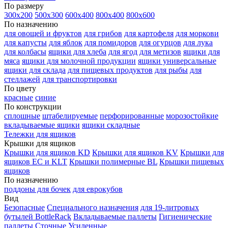
По размеру
300х200
500х300
600х400
800х400
800х600
По назначению
для овощей и фруктов
для грибов
для картофеля
для моркови
для капусты
для яблок
для помидоров
для огурцов
для лука
для колбасы
ящики для хлеба
для ягод
для метизов
ящики для
мяса
ящики для молочной продукции
ящики универсальные
ящики для склада
для пищевых продуктов
для рыбы
для
стеллажей
для транспортировки
По цвету
красные
синие
По конструкции
сплошные
штабелируемые
перфорированные
морозостойкие
вкладываемые ящики
ящики складные
Тележки для ящиков
Крышки для ящиков
Крышки для ящиков KD
Крышки для ящиков KV
Крышки для
ящиков EC и KLT
Крышки полимерные BL
Крышки пищевых
ящиков
По назначению
поддоны для бочек
для еврокубов
Вид
Безопасные
Специального назначения
для 19-литровых
бутылей BottleRack
Вкладываемые паллеты
Гигиенические
паллеты
Сточные
Усиленные