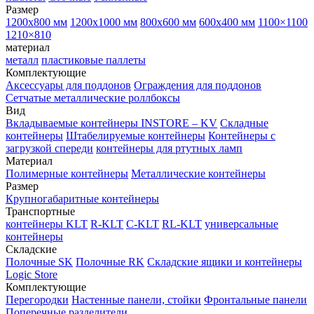
Размер
1200х800 мм
1200х1000 мм
800х600 мм
600х400 мм
1100×1100
1210×810
материал
металл
пластиковые паллеты
Комплектующие
Аксессуары для поддонов
Ограждения для поддонов
Сетчатые металлические роллбоксы
Вид
Вкладываемые контейнеры INSTORE – KV
Складные
контейнеры
Штабелируемые контейнеры
Контейнеры с
загрузкой спереди
контейнеры для ртутных ламп
Материал
Полимерные контейнеры
Металлические контейнеры
Размер
Крупногабаритные контейнеры
Транспортные
контейнеры KLT
R-KLT
C-KLT
RL-KLT
универсальные
контейнеры
Складские
Полочные SK
Полочные RK
Складские ящики и контейнеры
Logic Store
Комплектующие
Перегородки
Настенные панели, стойки
Фронтальные панели
Поперечные разделители