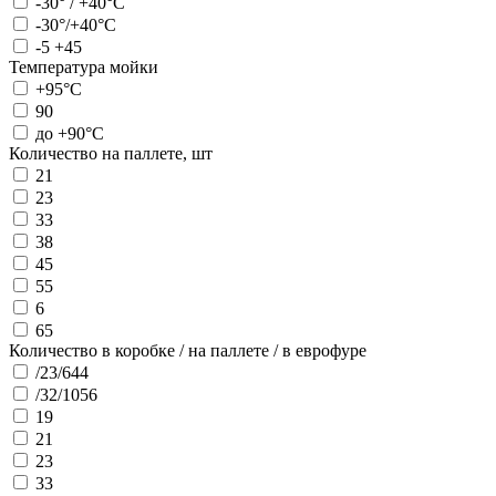
-30° / +40°С
-30°/+40°С
-5 +45
Температура мойки
+95°С
90
до +90°С
Количество на паллете, шт
21
23
33
38
45
55
6
65
Количество в коробке / на паллете / в еврофуре
/23/644
/32/1056
19
21
23
33