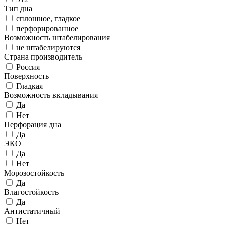
Тип дна
сплошное, гладкое
перфорированное
Возможность штабелирования
не штабелируются
Страна производитель
Россия
Поверхность
Гладкая
Возможность вкладывания
Да
Нет
Перфорация дна
Да
ЭКО
Да
Нет
Морозостойкость
Да
Влагостойкость
Да
Антистатичный
Нет