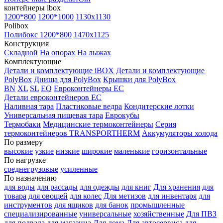
контейнеры ibox
1200*800
1200*1000
1130x1130
Polibox
Полибокс 1200*800
1470х1125
Конструкция
Складной
На опорах
На лыжах
Комплектующие
Детали и комплектующие iBOX
Детали и комплектующие
PolyBox
Днища для PolyBox
Крышки для PolyBox
BN
XL
SL
EQ
Евроконтейнеры EC
Детали евроконтейнеров EC
Наливная тара
Пластиковые ведра
Кондитерские лотки
Универсальная пищевая тара
Еврокубы
Термобаки
Медицинские термоконтейнеры
Серия
термоконтейнеров TRANSPORTHERM
Аккумуляторы холода
По размеру
высокие
узкие
низкие
широкие
маленькие
горизонтальные
По нагрузке
среднегрузовые
усиленные
По назначению
для воды
для рассады
для одежды
для книг
Для хранения
для
товара
для овощей
для колес
Для метизов
для инвентаря
для
инструментов
для ящиков
для банок
промышленные
специализированные
универсальные
хозяйственные
Для ПВЗ
для подвала
для магазина
Для дома
Для автосервиса
для