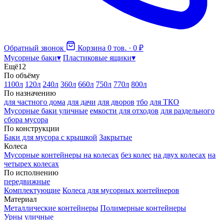
Обратный звонок
Корзина
0 тов. · 0 ₽
Мусорные баки
▾
Пластиковые ящики
▾
Ещё
12
По объёму
1100л
120л
240л
360л
660л
750л
770л
800л
По назначению
для частного дома
для дачи
для дворов
тбо
для ТКО
Мусорные баки уличные
емкости для отходов
для раздельного
сбора мусора
По конструкции
Баки для мусора с крышкой
Закрытые
Колеса
Мусорные контейнеры на колесах
без колес
на двух колесах
на
четырех колесах
По исполнению
передвижные
Комплектующие
Колеса для мусорных контейнеров
Материал
Металлические контейнеры
Полимерные контейнеры
Урны уличные