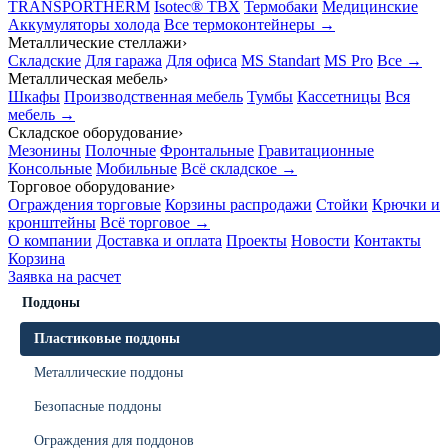
TRANSPORTHERM
Isotec® TBX
Термобаки
Медицинские
Аккумуляторы холода
Все термоконтейнеры →
Металлические стеллажи
›
Складские
Для гаража
Для офиса
MS Standart
MS Pro
Все →
Металлическая мебель
›
Шкафы
Производственная мебель
Тумбы
Кассетницы
Вся
мебель →
Складское оборудование
›
Мезонины
Полочные
Фронтальные
Гравитационные
Консольные
Мобильные
Всё складское →
Торговое оборудование
›
Ограждения торговые
Корзины распродажи
Стойки
Крючки и
кронштейны
Всё торговое →
О компании
Доставка и оплата
Проекты
Новости
Контакты
Корзина
Заявка на расчет
Поддоны
Пластиковые поддоны
Металлические поддоны
Безопасные поддоны
Ограждения для поддонов