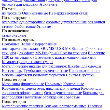
балкона
для кладовки
Архивные
По материалу
из профиля
Оцинкованные
Из нержавеющей стали
По конструкции
открытые
односторонние
сборные
двухсторонние
без задней
стенки
безболтовые
Угловые
По исполнению
стационарные
По полкам / ярусам
Полочные
Полки с перфорацией
для гаража
Для склада
SBL
MS U
SB
MS Standart (500 кг на
секцию)
Для офиса
MS Pro (до 4000 кг на секцию)
ES легкие
(120 кг на секцию)
Стеллажи с пластиковыми ящиками
Комплектующие и аксессуары
Металлические шкафы для раздевалок
Шкафы для одежды
Кассетницы
Тумбы инструментальные
Производственная
мебель
Картотеки больших форматов
Сейфы
Верстаки
Подкатегории
Мезонины
Фронтальные
Набивные
Консольные
Кронштейны, держатели, накопители и полки
Крючки для
торгового оборудования
Ограждения торговые
Корзины для
распродажи
Паллетные ограждения
Торговые
Подкатегории
Металлические тележки
Тележки платформенные
Тележки