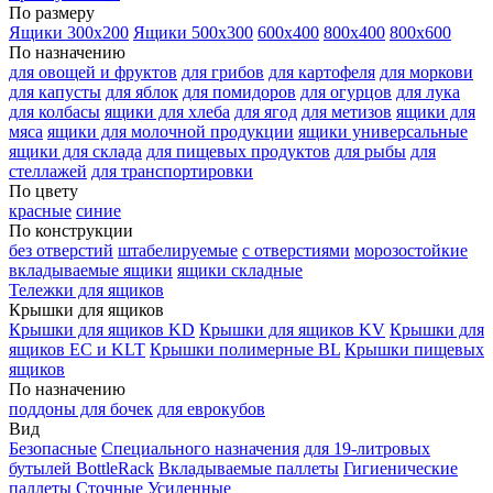
По размеру
Ящики 300х200
Ящики 500х300
600х400
800х400
800х600
По назначению
для овощей и фруктов
для грибов
для картофеля
для моркови
для капусты
для яблок
для помидоров
для огурцов
для лука
для колбасы
ящики для хлеба
для ягод
для метизов
ящики для
мяса
ящики для молочной продукции
ящики универсальные
ящики для склада
для пищевых продуктов
для рыбы
для
стеллажей
для транспортировки
По цвету
красные
синие
По конструкции
без отверстий
штабелируемые
с отверстиями
морозостойкие
вкладываемые ящики
ящики складные
Тележки для ящиков
Крышки для ящиков
Крышки для ящиков KD
Крышки для ящиков KV
Крышки для
ящиков EC и KLT
Крышки полимерные BL
Крышки пищевых
ящиков
По назначению
поддоны для бочек
для еврокубов
Вид
Безопасные
Специального назначения
для 19-литровых
бутылей BottleRack
Вкладываемые паллеты
Гигиенические
паллеты
Сточные
Усиленные