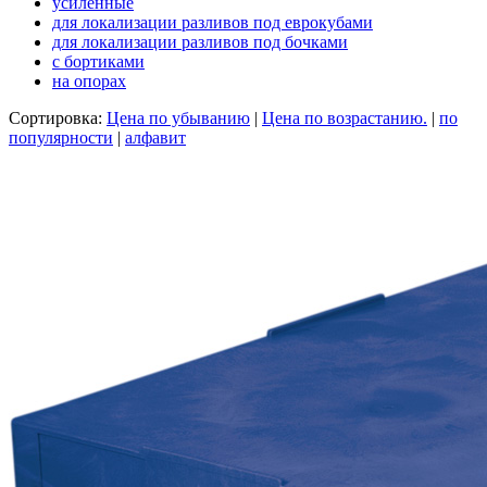
усиленные
для локализации разливов под еврокубами
для локализации разливов под бочками
с бортиками
на опорах
Сортировка:
Цена по убыванию
|
Цена по возрастанию.
|
по
популярности
|
алфавит