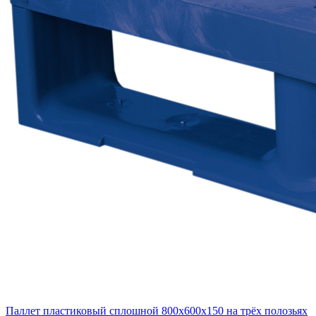
Паллет пластиковый сплошной 800х600х150 на трёх полозьях