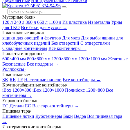
двухколесные
Инструментальные тележки
+7 (495) 374-94-96
Мусорные баки
›
120 л
240 л
360 л
660 л
1100 л
Из пластика
Из металла
Урны
для ТКО
Все баки для мусора →
Пластиковые ящики
›
ящики для овощей и фруктов
Для мяса
Для рыбы
ящики для
хлебобулочных изделий
Без отверстий
С отверстиями
Складные контейнеры
Все контейнеры →
Паллеты и поддоны
›
600×400 мм
800×600 мм
1200×800 мм
1200×1000 мм
Железные
Безопасные
Все поддоны →
Роллбоксы
›
Пластиковые
›
SK
RK
LF
Настенные панели
Все контейнеры →
Крупногабаритные контейнеры
›
iBox 1200×800
iBox 1200×1000
Полибокс 1200×800
Все
контейнеры →
Евроконтейнеры
›
EC
Детали EC
Все евроконтейнеры →
Пищевая тара
›
Пищевые лотки
Куботейнеры
Баки
Вёдра
Вся пищевая тара
→
Изотермические контейнеры
›