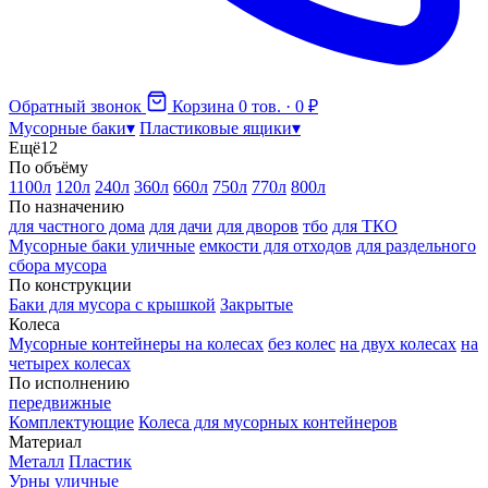
Обратный звонок
Корзина
0 тов. · 0 ₽
Мусорные баки
▾
Пластиковые ящики
▾
Ещё
12
По объёму
1100л
120л
240л
360л
660л
750л
770л
800л
По назначению
для частного дома
для дачи
для дворов
тбо
для ТКО
Мусорные баки уличные
емкости для отходов
для раздельного
сбора мусора
По конструкции
Баки для мусора с крышкой
Закрытые
Колеса
Мусорные контейнеры на колесах
без колес
на двух колесах
на
четырех колесах
По исполнению
передвижные
Комплектующие
Колеса для мусорных контейнеров
Материал
Металл
Пластик
Урны уличные