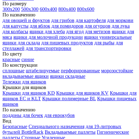
По размеру
300х200
500х300
600х400
800х400
800х600
По назначению
для овощей и фруктов
для грибов
для картофеля
для моркови
для капусты
для яблок
для помидоров
для огурцов
для лука
для колбасы
ящики для хлеба
для ягод
для метизов
ящики для
мяса
ящики для молочной продукции
ящики универсальные
ящики для склада
для пищевых продуктов
для рыбы
для
стеллажей
для транспортировки
По цвету
красные
синие
По конструкции
сплошные
штабелируемые
перфорированные
морозостойкие
вкладываемые ящики
ящики складные
Тележки для ящиков
Крышки для ящиков
Крышки для ящиков KD
Крышки для ящиков KV
Крышки для
ящиков EC и KLT
Крышки полимерные BL
Крышки пищевых
ящиков
По назначению
поддоны для бочек
для еврокубов
Вид
Безопасные
Специального назначения
для 19-литровых
бутылей BottleRack
Вкладываемые паллеты
Гигиенические
паллеты
Сточные
Усиленные