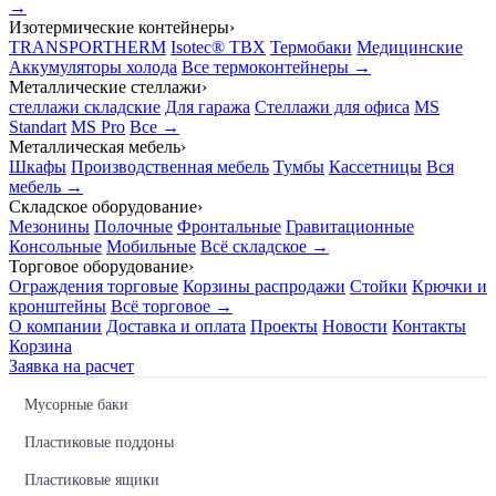
→
Изотермические контейнеры
›
TRANSPORTHERM
Isotec® TBX
Термобаки
Медицинские
Аккумуляторы холода
Все термоконтейнеры →
Металлические стеллажи
›
стеллажи складские
Для гаража
Стеллажи для офиса
MS
Standart
MS Pro
Все →
Металлическая мебель
›
Шкафы
Производственная мебель
Тумбы
Кассетницы
Вся
мебель →
Складское оборудование
›
Мезонины
Полочные
Фронтальные
Гравитационные
Консольные
Мобильные
Всё складское →
Торговое оборудование
›
Ограждения торговые
Корзины распродажи
Стойки
Крючки и
кронштейны
Всё торговое →
О компании
Доставка и оплата
Проекты
Новости
Контакты
Корзина
Заявка на расчет
Мусорные баки
Пластиковые поддоны
Пластиковые ящики