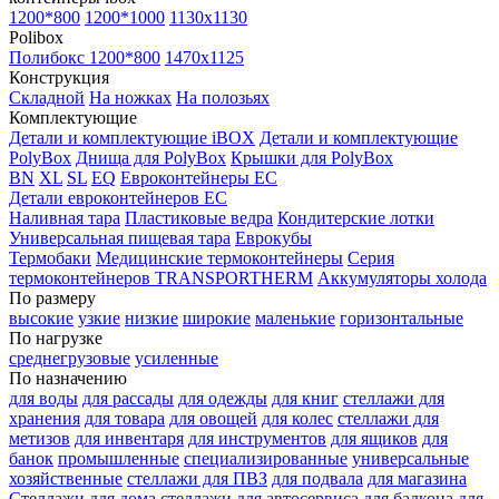
1200*800
1200*1000
1130x1130
Polibox
Полибокс 1200*800
1470х1125
Конструкция
Складной
На ножках
На полозьях
Комплектующие
Детали и комплектующие iBOX
Детали и комплектующие
PolyBox
Днища для PolyBox
Крышки для PolyBox
BN
XL
SL
EQ
Евроконтейнеры EC
Детали евроконтейнеров EC
Наливная тара
Пластиковые ведра
Кондитерские лотки
Универсальная пищевая тара
Еврокубы
Термобаки
Медицинские термоконтейнеры
Серия
термоконтейнеров TRANSPORTHERM
Аккумуляторы холода
По размеру
высокие
узкие
низкие
широкие
маленькие
горизонтальные
По нагрузке
среднегрузовые
усиленные
По назначению
для воды
для рассады
для одежды
для книг
стеллажи для
хранения
для товара
для овощей
для колес
стеллажи для
метизов
для инвентаря
для инструментов
для ящиков
для
банок
промышленные
специализированные
универсальные
хозяйственные
стеллажи для ПВЗ
для подвала
для магазина
Стеллажи для дома
стеллажи для автосервиса
для балкона
для