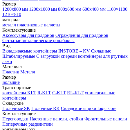
Размер
1200х800 мм
1200х1000 мм
800х600 мм
600х400 мм
1100×1100
1210×810
материал
металл
пластиковые паллеты
Комплектующие
Аксессуары для поддонов
Ограждения для поддонов
Сетчатые металлические роллбоксы
Вид
Вкладываемые контейнеры INSTORE – KV
Складные
Штабелируемые
С загрузкой спереди
контейнеры для ртутных
ламп
Материал
Пластик
Металл
Размер
Большие
Транспортные
контейнеры KLT
R-KLT
C-KLT
RL-KLT
универсальные
контейнеры
Складские
Полочные SK
Полочные RK
Складские ящики logic store
Комплектующие
Перегородки
Настенные панели, стойки
Фронтальные панели
Поперечные разделители
контейнеры ibox