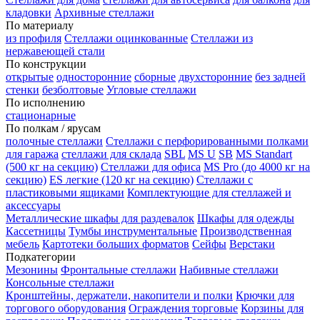
кладовки
Архивные стеллажи
По материалу
из профиля
Стеллажи оцинкованные
Стеллажи из
нержавеющей стали
По конструкции
открытые
односторонние
сборные
двухсторонние
без задней
стенки
безболтовые
Угловые стеллажи
По исполнению
стационарные
По полкам / ярусам
полочные стеллажи
Стеллажи с перфорированными полками
для гаража
стеллажи для склада
SBL
MS U
SB
MS Standart
(500 кг на секцию)
Стеллажи для офиса
MS Pro (до 4000 кг на
секцию)
ES легкие (120 кг на секцию)
Стеллажи с
пластиковыми ящиками
Комплектующие для стеллажей и
аксессуары
Металлические шкафы для раздевалок
Шкафы для одежды
Кассетницы
Тумбы инструментальные
Производственная
мебель
Картотеки больших форматов
Сейфы
Верстаки
Подкатегории
Мезонины
Фронтальные стеллажи
Набивные стеллажи
Консольные стеллажи
Кронштейны, держатели, накопители и полки
Крючки для
торгового оборудования
Ограждения торговые
Корзины для