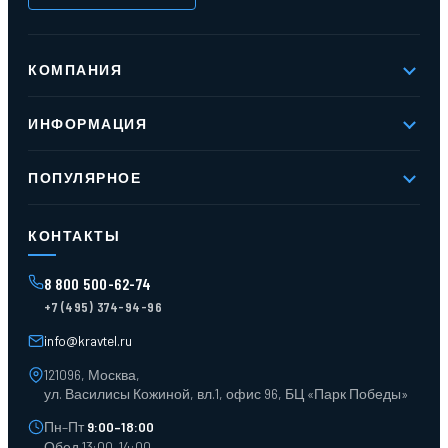
КОМПАНИЯ
О компании
ИНФОРМАЦИЯ
Реквизиты
Вакансии
Новое и хиты продаж
Контакты
ПОПУЛЯРНОЕ
Доставка и оплата
Оферта
Карта сайта
Стеллажи мезонинные
Контейнеры для отходов
КОНТАКТЫ
Поддоны
Ящики пластиковые
8 800 500-62-74
Тара пласт. и металл.
+7 (495) 374-94-96
Лотки пластиковые
Тележки для склада
info@kravtel.ru
121096, Москва,
ул. Василисы Кожиной, вл.1, офис 96, БЦ «Парк Победы»
Пн–Пт
9:00–18:00
Обед 13:00–14:00