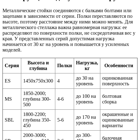
Металлические стойки соединяются с балками болтами или
зацепами в зависимости от серии. Полки переставляются по
высоте, поэтому расстояние между ними можно менять. Для
металлического стеллажа важна равномерная нагрузка: ее
распределяют по поверхности полки, не сосредотачивая вес у
края. У представленных серий допустимая нагрузка
начинается от 30 кг на уровень и повышается у усиленных
моделей.
Высота и
Нагрузка,
Серия
Полки
Особенности
глубина
кг
до 30 на
оцинкованная
ES
1450х750х300
4
уровень
поверхность
1850-2000;
до 100 на
болтовая
MS
глубина 300-
4-6
уровень
сборка
500
1800-2200;
окрашенные и
до 170 на
SBL
глубина 350-
5-6
оцинкованные
уровень
450
варианты
2000-3000;
до 300-
балочная