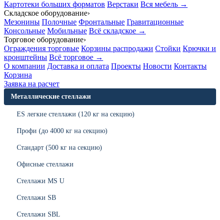
Картотеки больших форматов
Верстаки
Вся мебель →
Складское оборудование
›
Мезонины
Полочные
Фронтальные
Гравитационные
Консольные
Мобильные
Всё складское →
Торговое оборудование
›
Ограждения торговые
Корзины распродажи
Стойки
Крючки и
кронштейны
Всё торговое →
О компании
Доставка и оплата
Проекты
Новости
Контакты
Корзина
Заявка на расчет
Металлические стеллажи
ES легкие стеллажи (120 кг на секцию)
Профи (до 4000 кг на секцию)
Стандарт (500 кг на секцию)
Офисные стеллажи
Стеллажи MS U
Стеллажи SB
Стеллажи SBL