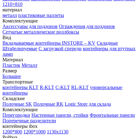
1210×810
материал
металл
пластиковые паллеты
Комплектующие
Аксессуары для поддонов
Ограждения для поддонов
Сетчатые металлические роллбоксы
Вид
Вкладываемые контейнеры INSTORE – KV
Складные
Штабелируемые
С загрузкой спереди
контейнеры для ртутных
ламп
Материал
Пластик
Металл
Размер
Большие
Транспортные
контейнеры KLT
R-KLT
C-KLT
RL-KLT
универсальные
контейнеры
Складские
Полочные SK
Полочные RK
Logic Store для склада
Комплектующие
Перегородки
Настенные панели, стойки
Фронтальные панели
Поперечные разделители
контейнеры ibox
1200*800
1200*1000
1130x1130
Polibox