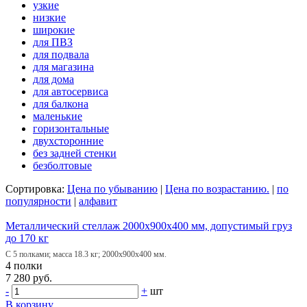
узкие
низкие
широкие
для ПВЗ
для подвала
для магазина
для дома
для автосервиса
для балкона
маленькие
горизонтальные
двухсторонние
без задней стенки
безболтовые
Сортировка:
Цена по убыванию
|
Цена по возрастанию.
|
по
популярности
|
алфавит
Металлический стеллаж 2000х900х400 мм, допустимый груз
до 170 кг
С 5 полками; масса 18.3 кг; 2000х900х400 мм.
4 полки
7 280 руб.
-
+
шт
В корзину