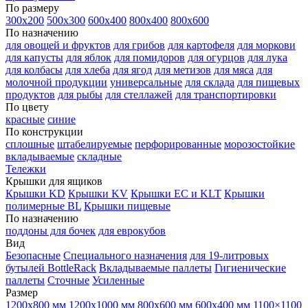
По размеру
300х200
500х300
600х400
800х400
800х600
По назначению
для овощей и фруктов
для грибов
для картофеля
для моркови
для капусты
для яблок
для помидоров
для огурцов
для лука
для колбасы
для хлеба
для ягод
для метизов
для мяса
для
молочной продукции
универсальные
для склада
для пищевых
продуктов
для рыбы
для стеллажей
для транспортировки
По цвету
красные
синие
По конструкции
сплошные
штабелируемые
перфорированные
морозостойкие
вкладываемые
складные
Тележки
Крышки для ящиков
Крышки KD
Крышки KV
Крышки EC и KLT
Крышки
полимерные BL
Крышки пищевые
По назначению
поддоны для бочек
для еврокубов
Вид
Безопасные
Специального назначения
для 19-литровых
бутылей BottleRack
Вкладываемые паллеты
Гигиенические
паллеты
Сточные
Усиленные
Размер
1200х800 мм
1200х1000 мм
800х600 мм
600х400 мм
1100×1100