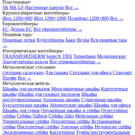
Пластиковые
›
SK
RK
LF
Настенные панели
Все →
Крупногабаритные контейнеры
›
iBox 1200×800
iBox 1200×1000
Полибокс 1200×800
Все →
Евроконтейнеры
›
EC
Детали EC
Все евроконтейнеры →
Пищевая тара
›
Пищевые лотки
Куботейнеры
Баки
Вёдра
Вся пищевая тара
→
Изотермические контейнеры
›
TRANSPORTHERM
Isotec® TBX
Термобаки
Медицинские
Аккумуляторы холода
Все термоконтейнеры →
Металлические стеллажи
›
стеллажи складские
Для гаража
Стеллажи для офиса
Стандарт
Профи
Все →
Металлическая мебель
›
Шкафы для раздевалок
Многоящичные шкафы
Картотечные
шкафы
Шкафы для газовых баллонов
Шкафы
инструментальные
Архивные шкафы
Сушильные шкафы
Бухгалтерские шкафы
Абонентские шкафы
Шкафы для офиса
Шкафы для сумок
Оружейные шкафы и сейфы
Огнестойкие
сейфы
Сейфы Valberg
Сейфы Aiko
Мебельные сейфы
Универсальные сейфы
Депозитные сейфы
Встраиваемые
сейфы
Пистолетные сейфы
Элитные сейфы
Недорогие сейфы
Эксклюзивные сейфы
Кассетницы
Тумбы инструментальные