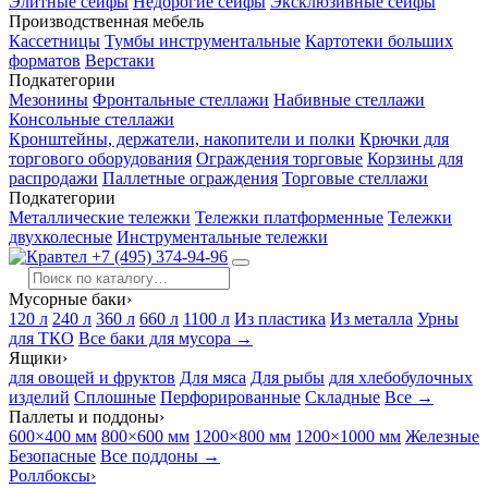
Элитные сейфы
Недорогие сейфы
Эксклюзивные сейфы
Производственная мебель
Кассетницы
Тумбы инструментальные
Картотеки больших
форматов
Верстаки
Подкатегории
Мезонины
Фронтальные стеллажи
Набивные стеллажи
Консольные стеллажи
Кронштейны, держатели, накопители и полки
Крючки для
торгового оборудования
Ограждения торговые
Корзины для
распродажи
Паллетные ограждения
Торговые стеллажи
Подкатегории
Металлические тележки
Тележки платформенные
Тележки
двухколесные
Инструментальные тележки
+7 (495) 374-94-96
Мусорные баки
›
120 л
240 л
360 л
660 л
1100 л
Из пластика
Из металла
Урны
для ТКО
Все баки для мусора →
Ящики
›
для овощей и фруктов
Для мяса
Для рыбы
для хлебобулочных
изделий
Сплошные
Перфорированные
Складные
Все →
Паллеты и поддоны
›
600×400 мм
800×600 мм
1200×800 мм
1200×1000 мм
Железные
Безопасные
Все поддоны →
Роллбоксы
›