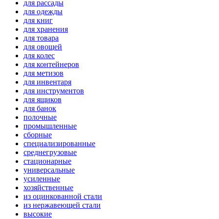
для рассады
для одежды
для книг
для хранения
для товара
для овощей
для колес
для контейнеров
для метизов
для инвентаря
для инструментов
для ящиков
для банок
полочные
промышленные
сборные
специализированные
среднегрузовые
стационарные
универсальные
усиленные
хозяйственные
из оцинкованной стали
из нержавеющей стали
высокие