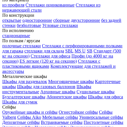
из профиля
Стеллажи оцинкованные
Стеллажи из
нержавеющей стали
По конструкции
открытые
односторонние
сборные
двухсторонние
без задней
стенки
безболтовые
Угловые стеллажи
По исполнению
стационарные
По полкам / ярусам
полочные стеллажи
Стеллажи с перфорированными полками
для гаража
стеллажи для склада
SBL
MS U
SB
Стандарт (500
кг на секцию)
Стеллажи для офиса
Профи (до 4000 кг на
секцию)
ES легкие (120 кг на секцию)
Стеллажи с
пластиковыми ящиками
Комплектующие для стеллажей и
аксессуары
Металлические шкафы
Шкафы для раздевалок
Многоящичные шкафы
Картотечные
шкафы
Шкафы для газовых баллонов
Шкафы
инструментальные
Архивные шкафы
Сушильные шкафы
Бухгалтерские шкафы
Абонентские шкафы
Шкафы для офиса
Шкафы для сумок
Сейфы
Оружейные шкафы и сейфы
Огнестойкие сейфы
Сейфы
Valberg
Сейфы Aiko
Мебельные сейфы
Универсальные сейфы
Депозитные сейфы
Встраиваемые сейфы
Пистолетные сейфы