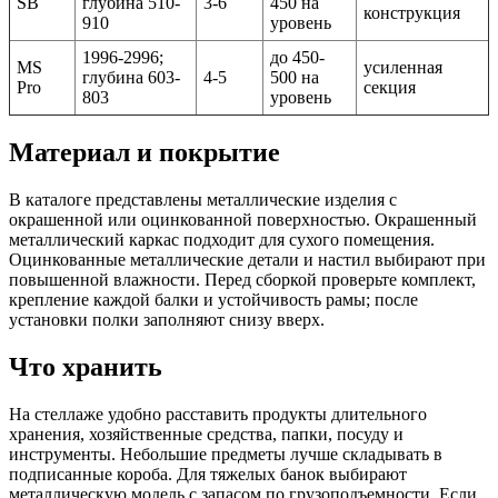
SB
глубина 510-
3-6
450 на
конструкция
910
уровень
1996-2996;
до 450-
MS
усиленная
глубина 603-
4-5
500 на
Pro
секция
803
уровень
Материал и покрытие
В каталоге представлены металлические изделия с
окрашенной или оцинкованной поверхностью. Окрашенный
металлический каркас подходит для сухого помещения.
Оцинкованные металлические детали и настил выбирают при
повышенной влажности. Перед сборкой проверьте комплект,
крепление каждой балки и устойчивость рамы; после
установки полки заполняют снизу вверх.
Что хранить
На стеллаже удобно расставить продукты длительного
хранения, хозяйственные средства, папки, посуду и
инструменты. Небольшие предметы лучше складывать в
подписанные короба. Для тяжелых банок выбирают
металлическую модель с запасом по грузоподъемности. Если