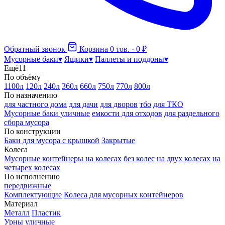
Обратный звонок
Корзина
0 тов. · 0 ₽
Мусорные баки
▾
Ящики
▾
Паллеты и поддоны
▾
Ещё
11
По объёму
1100л
120л
240л
360л
660л
750л
770л
800л
По назначению
для частного дома
для дачи
для дворов
тбо
для ТКО
Мусорные баки уличные
емкости для отходов
для раздельного
сбора мусора
По конструкции
Баки для мусора с крышкой
Закрытые
Колеса
Мусорные контейнеры на колесах
без колес
на двух колесах
на
четырех колесах
По исполнению
передвижные
Комплектующие
Колеса для мусорных контейнеров
Материал
Металл
Пластик
Урны уличные