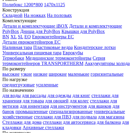
Полибокс 1200*800
1470х1125
Конструкция
Складной
На ножках
На полозьях
Комплектующие
Детали и комплектующие iBOX
Детали и комплектующие
PolyBox
Днища для PolyBox
Крышки для PolyBox
BN
XL
SL
EQ
Евроконтейнеры EC
Детали евроконтейнеров EC
Наливная тара
Пластиковые ведра
Кондитерские лотки
Универсальная пищевая тара
Еврокубы
Термобаки
Медицинские термоконтейнеры
Серия
термоконтейнеров TRANSPORTHERM
Аккумуляторы холода
По размеру
высокие
узкие
низкие
широкие
маленькие
горизонтальные
По нагрузке
среднегрузовые
усиленные
По назначению
для воды
для рассады
для одежды
для книг
стеллажи для
хранения
для товара
для овощей
для колес
стеллажи для
метизов
для инвентаря
для инструментов
для ящиков
для
банок
промышленные
специализированные
универсальные
хозяйственные
стеллажи для ПВЗ
для подвала
для магазина
Стеллажи для дома
стеллажи для автосервиса
для балкона
для
кладовки
Архивные стеллажи
По материалу