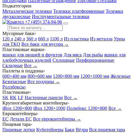
распродажи
Паллетные ограждения
Торговые стеллажи
Подкатегории
Металлические тележки
Тележки платформенные
Тележки
двухколесные
Инструментальные тележки
+7 (495) 374-94-96
Мусорные баки
›
120 л
240 л
360 л
660 л
1100 л
Из пластика
Из металла
Урны
для ТКО
Все баки для мусора →
Пластиковые ящики
›
ящики для овощей и фруктов
Для мяса
Для рыбы
ящики для
хлебобулочных изделий
Сплошные
Перфорированные
Складные
Все →
Паллеты и поддоны
›
600×400 мм
800×600 мм
1200×800 мм
1200×1000 мм
Железные
Безопасные
Все поддоны →
Роллбоксы
›
Пластиковые
›
SK
RK
LF
Настенные панели
Все →
Крупногабаритные контейнеры
›
iBox 1200×800
iBox 1200×1000
Полибокс 1200×800
Все →
Евроконтейнеры
›
EC
Детали EC
Все евроконтейнеры →
Пищевая тара
›
Пищевые лотки
Куботейнеры
Баки
Вёдра
Вся пищевая тара