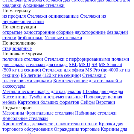
кладовки
Архивные стеллажи
По материалу
из профиля
Стеллажи оцинкованные
Стеллажи из
нержавеющей стали
По конструкции
открытые
односторонние
сборные
двухсторонние
без задней
стенки
безболтовые
Угловые стеллажи
По исполнению
стационарные
По полкам / ярусам
полочные стеллажи
Стеллажи с перфорированными полками
для гаража
стеллажи для склада
SBL
MS U
SB
MS Standart
(500 кг на секцию)
Стеллажи для офиса
MS Pro (до 4000 кг на
секцию)
ES легкие (120 кг на секцию)
Стеллажи с
пластиковыми ящиками
Комплектующие для стеллажей и
аксессуары
Металлические шкафы для раздевалок
Шкафы для одежды
Кассетницы
Тумбы инструментальные
Производственная
мебель
Картотеки больших форматов
Сейфы
Верстаки
Подкатегории
Мезонины
Фронтальные стеллажи
Набивные стеллажи
Консольные стеллажи
Кронштейны, держатели, накопители и полки
Крючки для
торгового оборудования
Ограждения торговые
Корзины для