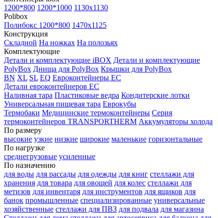
1200*800
1200*1000
1130x1130
Polibox
Полибокс 1200*800
1470х1125
Конструкция
Складной
На ножках
На полозьях
Комплектующие
Детали и комплектующие iBOX
Детали и комплектующие
PolyBox
Днища для PolyBox
Крышки для PolyBox
BN
XL
SL
EQ
Евроконтейнеры EC
Детали евроконтейнеров EC
Наливная тара
Пластиковые ведра
Кондитерские лотки
Универсальная пищевая тара
Еврокубы
Термобаки
Медицинские термоконтейнеры
Серия
термоконтейнеров TRANSPORTHERM
Аккумуляторы холода
По размеру
высокие
узкие
низкие
широкие
маленькие
горизонтальные
По нагрузке
среднегрузовые
усиленные
По назначению
для воды
для рассады
для одежды
для книг
стеллажи для
хранения
для товара
для овощей
для колес
стеллажи для
метизов
для инвентаря
для инструментов
для ящиков
для
банок
промышленные
специализированные
универсальные
хозяйственные
стеллажи для ПВЗ
для подвала
для магазина
Стеллажи для дома
стеллажи для автосервиса
для балкона
для