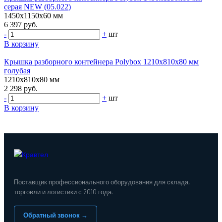
серая NEW (05.022)
1450х1150х60 мм
6 397 руб.
-
+
шт
В корзину
Крышка разборного контейнера Polybox 1210x810x80 мм
голубая
1210х810х80 мм
2 298 руб.
-
+
шт
В корзину
Поставщик профессионального оборудования для склада,
торговли и логистики с 2010 года.
Обратный звонок →