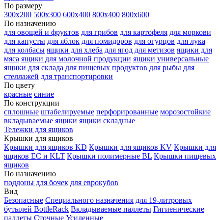
По размеру
300х200
500х300
600х400
800х400
800х600
По назначению
для овощей и фруктов
для грибов
для картофеля
для моркови
для капусты
для яблок
для помидоров
для огурцов
для лука
для колбасы
ящики для хлеба
для ягод
для метизов
ящики для
мяса
ящики для молочной продукции
ящики универсальные
ящики для склада
для пищевых продуктов
для рыбы
для
стеллажей
для транспортировки
По цвету
красные
синие
По конструкции
сплошные
штабелируемые
перфорированные
морозостойкие
вкладываемые ящики
ящики складные
Тележки для ящиков
Крышки для ящиков
Крышки для ящиков KD
Крышки для ящиков KV
Крышки для
ящиков EC и KLT
Крышки полимерные BL
Крышки пищевых
ящиков
По назначению
поддоны для бочек
для еврокубов
Вид
Безопасные
Специального назначения
для 19-литровых
бутылей BottleRack
Вкладываемые паллеты
Гигиенические
паллеты
Сточные
Усиленные