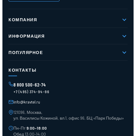
КОМПАНИЯ
О компании
ИНФОРМАЦИЯ
Реквизиты
Вакансии
Новое и хиты продаж
Контакты
ПОПУЛЯРНОЕ
Доставка и оплата
Оферта
Карта сайта
Стеллажи мезонинные
Контейнеры для отходов
КОНТАКТЫ
Поддоны
Ящики пластиковые
8 800 500-62-74
Тара пласт. и металл.
+7 (495) 374-94-96
Лотки пластиковые
Тележки для склада
info@kravtel.ru
121096, Москва,
ул. Василисы Кожиной, вл.1, офис 96, БЦ «Парк Победы»
Пн–Пт
9:00–18:00
Обед 13:00–14:00