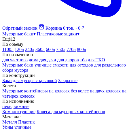
Обратный звонок
Корзина
0 тов. · 0 ₽
Мусорные баки
▾
Пластиковые ящики
▾
Ещё
12
По объёму
1100л
120л
240л
360л
660л
750л
770л
800л
По назначению
для частного дома
для дачи
для дворов
тбо
для ТКО
Мусорные баки уличные
емкости для отходов
для раздельного
сбора мусора
По конструкции
Баки для мусора с крышкой
Закрытые
Колеса
Мусорные контейнеры на колесах
без колес
на двух колесах
на
четырех колесах
По исполнению
передвижные
Комплектующие
Колеса для мусорных контейнеров
Материал
Металл
Пластик
Урны уличные