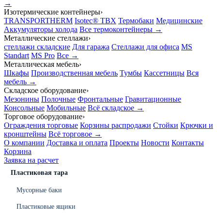
→
Изотермические контейнеры
›
TRANSPORTHERM
Isotec® TBX
Термобаки
Медицинские
Аккумуляторы холода
Все термоконтейнеры →
Металлические стеллажи
›
стеллажи складские
Для гаража
Стеллажи для офиса
MS
Standart
MS Pro
Все →
Металлическая мебель
›
Шкафы
Производственная мебель
Тумбы
Кассетницы
Вся
мебель →
Складское оборудование
›
Мезонины
Полочные
Фронтальные
Гравитационные
Консольные
Мобильные
Всё складское →
Торговое оборудование
›
Ограждения торговые
Корзины распродажи
Стойки
Крючки и
кронштейны
Всё торговое →
О компании
Доставка и оплата
Проекты
Новости
Контакты
Корзина
Заявка на расчет
Пластиковая тара
Мусорные баки
Пластиковые ящики