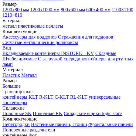
Размер
1200х800 мм
1200х1000 мм
800х600 мм
600х400 мм
1100×1100
1210×810
материал
металл
пластиковые паллеты
Комплектующие
Аксессуары для поддонов
Ограждения для поддонов
Сетчатые металлические роллбоксы
Вид
Вкладываемые контейнеры INSTORE – KV
Складные
Штабелируемые
С загрузкой спереди
контейнеры для ртутных
ламп
Материал
Пластик
Металл
Размер
Большие
Транспортные
контейнеры KLT
R-KLT
C-KLT
RL-KLT
универсальные
контейнеры
Складские
Полочные SK
Полочные RK
Складские ящики logic store
Комплектующие
Перегородки
Настенные панели, стойки
Фронтальные панели
Поперечные разделители
контейнеры ibox