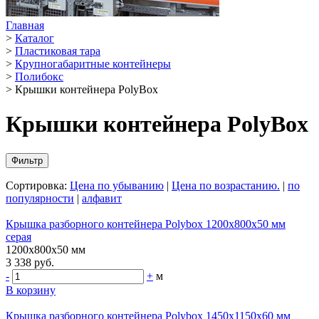
Главная
>
Каталог
>
Пластиковая тара
>
Крупногабаритные контейнеры
>
Полибокс
>
Крышки контейнера PolyBox
Крышки контейнера PolyBox
Фильтр
Сортировка:
Цена по убыванию
|
Цена по возрастанию.
|
по
популярности
|
алфавит
Крышка разборного контейнера Polybox 1200х800х50 мм
серая
1200х800х50 мм
3 338 руб.
-
+
м
В корзину
Крышка разборного контейнера Polybox 1450х1150х60 мм