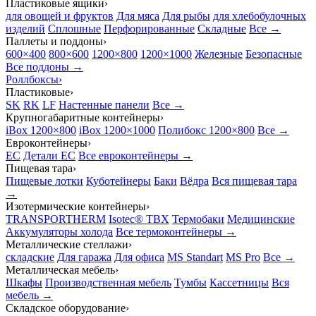
Пластиковые ящики
›
для овощей и фруктов
Для мяса
Для рыбы
для хлебобулочных
изделий
Сплошные
Перфорированные
Складные
Все →
Паллеты и поддоны
›
600×400
800×600
1200×800
1200×1000
Железные
Безопасные
Все поддоны →
Роллбоксы
›
Пластиковые
›
SK
RK
LF
Настенные панели
Все →
Крупногабаритные контейнеры
›
iBox 1200×800
iBox 1200×1000
Полибокс 1200×800
Все →
Евроконтейнеры
›
EC
Детали EC
Все евроконтейнеры →
Пищевая тара
›
Пищевые лотки
Куботейнеры
Баки
Вёдра
Вся пищевая тара
→
Изотермические контейнеры
›
TRANSPORTHERM
Isotec® TBX
Термобаки
Медицинские
Аккумуляторы холода
Все термоконтейнеры →
Металлические стеллажи
›
складские
Для гаража
Для офиса
MS Standart
MS Pro
Все →
Металлическая мебель
›
Шкафы
Производственная мебель
Тумбы
Кассетницы
Вся
мебель →
Складское оборудование
›