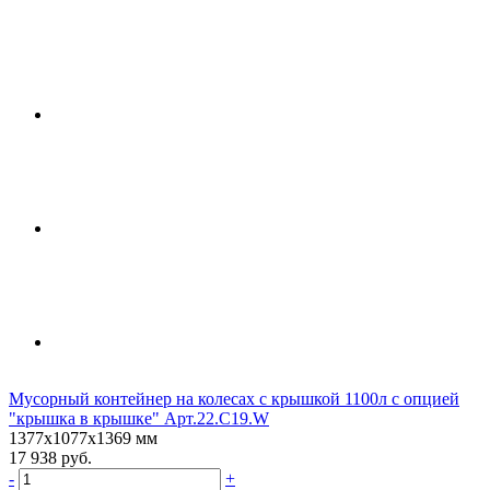
Мусорный контейнер на колесах с крышкой 1100л с опцией
"крышка в крышке" Арт.22.C19.W
1377х1077х1369 мм
17 938 руб.
-
+