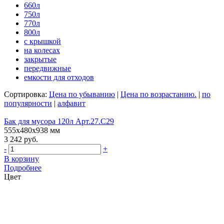
660л
750л
770л
800л
с крышкой
на колесах
закрытые
передвижные
емкости для отходов
Сортировка:
Цена по убыванию
|
Цена по возрастанию.
|
по
популярности
|
алфавит
Бак для мусора 120л Арт.27.C29
555х480х938 мм
3 242 руб.
-
+
В корзину
Подробнее
Цвет