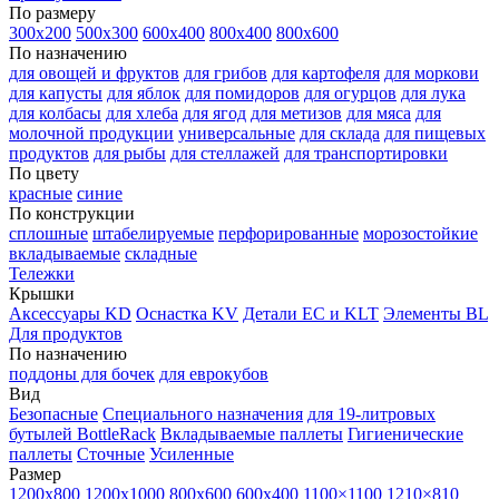
По размеру
300х200
500х300
600х400
800х400
800х600
По назначению
для овощей и фруктов
для грибов
для картофеля
для моркови
для капусты
для яблок
для помидоров
для огурцов
для лука
для колбасы
для хлеба
для ягод
для метизов
для мяса
для
молочной продукции
универсальные
для склада
для пищевых
продуктов
для рыбы
для стеллажей
для транспортировки
По цвету
красные
синие
По конструкции
сплошные
штабелируемые
перфорированные
морозостойкие
вкладываемые
складные
Тележки
Крышки
Аксессуары KD
Оснастка KV
Детали EC и KLT
Элементы BL
Для продуктов
По назначению
поддоны для бочек
для еврокубов
Вид
Безопасные
Специального назначения
для 19-литровых
бутылей BottleRack
Вкладываемые паллеты
Гигиенические
паллеты
Сточные
Усиленные
Размер
1200х800
1200х1000
800х600
600х400
1100×1100
1210×810