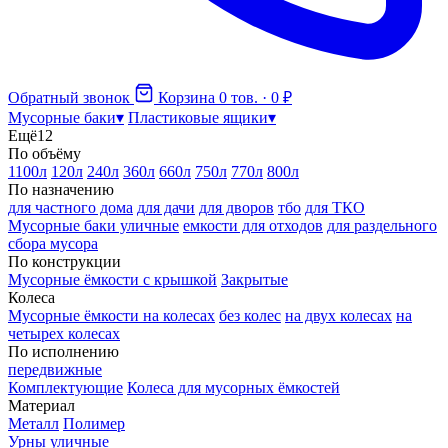
Обратный звонок
Корзина
0 тов. · 0 ₽
Мусорные баки
▾
Пластиковые ящики
▾
Ещё
12
По объёму
1100л
120л
240л
360л
660л
750л
770л
800л
По назначению
для частного дома
для дачи
для дворов
тбо
для ТКО
Мусорные баки уличные
емкости для отходов
для раздельного
сбора мусора
По конструкции
Мусорные ёмкости с крышкой
Закрытые
Колеса
Мусорные ёмкости на колесах
без колес
на двух колесах
на
четырех колесах
По исполнению
передвижные
Комплектующие
Колеса для мусорных ёмкостей
Материал
Металл
Полимер
Урны уличные