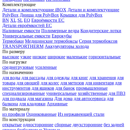
Комплектующие
Детали и комплектующие iBOX
Детали и комплектующие
PolyBox
Днища для PolyBox
Крышки для PolyBox
BN
XL
SL
EQ
Евроёмкости EC
Детали евроёмкостей EC
Наливные емкости
Полимерные ведра
Кондитерские лотки
Универсальные емкости
Еврокубы
Термобаки
Медицинские термобоксы
Серия термобоксов
TRANSPORTHERM
Аккумуляторы холода
По размеру
высокие
узкие
низкие
широкие
маленькие
горизонтальные
По нагрузке
среднегрузовые
усиленные
По назначению
для воды
для рассады
для одежды
для книг
для хранения
для
товара
для овощей
для колес
для метизов
для инвентаря
для
инструментов
для ящиков
для банок
промышленные
специализированные
универсальные
хозяйственные
для ПВЗ
для подвала
для магазина
Для дома
для автосервиса
для
балкона
для кладовки
Архивные
По материалу
из профиля
Оцинкованные
Из нержавеющей стали
По конструкции
открытые
односторонние
сборные
двухсторонние
без задней
стенки
безболтовые
Угловые