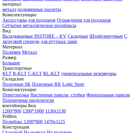
материал
металл
полимерные паллеты
Комплектующие
Аксессуары для поддонов
Ограждения для поддонов
Сетчатые металлические роллбоксы
Вид
Вкладываемые INSTORE – KV
Складные
Штабелируемые
С
загрузкой спереди
для ртутных ламп
Материал
Полимер
Металл
Размер
Большие
Транспортные
KLT
R-KLT
C-KLT
RL-KLT
универсальные резервуары
Складские
Полочные SK
Полочные RK
Logic Store
Комплектующие
Перегородки
Настенные панели, стойки
Фронтальные панели
Поперечные разделители
контейнеры ibox
1200*800
1200*1000
1130x1130
Polibox
Полибокс 1200*800
1470х1125
Конструкция
Складной
На ножках
На полозьях