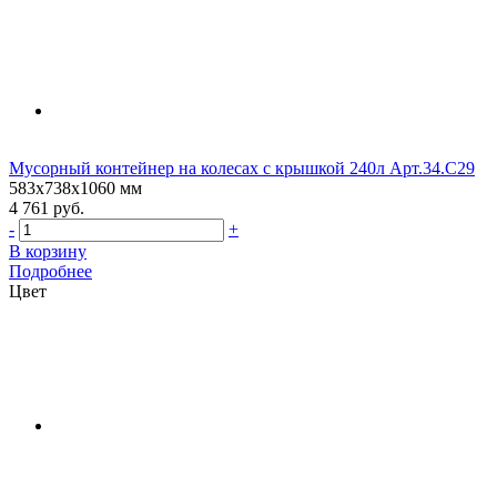
Мусорный контейнер на колесах с крышкой 240л Арт.34.C29
583х738х1060 мм
4 761 руб.
-
+
В корзину
Подробнее
Цвет