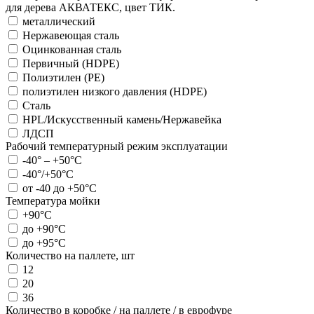
для дерева АКВАТЕКС, цвет ТИК.
металлический
Нержавеющая сталь
Оцинкованная сталь
Первичный (HDPE)
Полиэтилен (PE)
полиэтилен низкого давления (HDPЕ)
Сталь
HPL/Искусственный камень/Нержавейка
ЛДСП
Рабочий температурный режим эксплуатации
-40° – +50°С
-40°/+50°С
от -40 до +50°С
Температура мойки
+90°С
до +90°С
до +95°С
Количество на паллете, шт
12
20
36
Количество в коробке / на паллете / в еврофуре