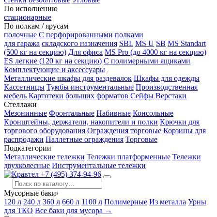
По исполнению
стационарные
По полкам / ярусам
полочные
С перфорированными полками
для гаража
складского назначения
SBL
MS U
SB
MS Standart
(500 кг на секцию)
Для офиса
MS Pro (до 4000 кг на секцию)
ES легкие (120 кг на секцию)
С полимерными ящиками
Комплектующие и аксессуары
Металлические шкафы для раздевалок
Шкафы для одежды
Кассетницы
Тумбы инструментальные
Производственная
мебель
Картотеки больших форматов
Сейфы
Верстаки
Стеллажи
Мезонинные
Фронтальные
Набивные
Консольные
Кронштейны, держатели, накопители и полки
Крючки для
торгового оборудования
Ограждения торговые
Корзины для
распродажи
Паллетные ограждения
Торговые
Подкатегории
Металлические тележки
Тележки платформенные
Тележки
двухколесные
Инструментальные тележки
+7 (495) 374-94-96
Мусорные баки
›
120 л
240 л
360 л
660 л
1100 л
Полимерные
Из металла
Урны
для ТКО
Все баки для мусора →