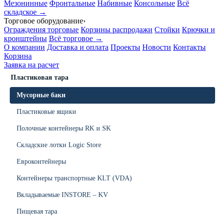
Мезонинные
Фронтальные
Набивные
Консольные
Всё
складское →
Торговое оборудование
›
Ограждения торговые
Корзины распродажи
Стойки
Крючки и
кронштейны
Всё торговое →
О компании
Доставка и оплата
Проекты
Новости
Контакты
Корзина
Заявка на расчет
Пластиковая тара
Мусорные баки
Пластиковые ящики
Полочные контейнеры RK и SK
Складские лотки Logic Store
Евроконтейнеры
Контейнеры транспортные KLT (VDA)
Вкладываемые INSTORE – KV
Пищевая тара