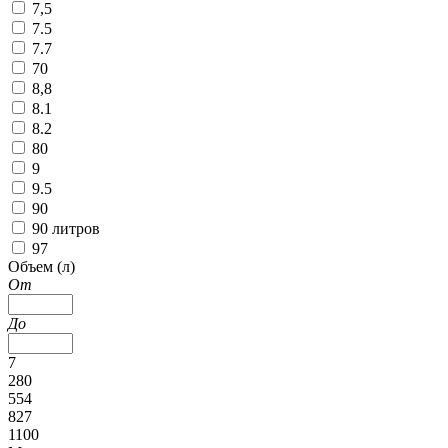
7,5
7.5
7.7
70
8,8
8.1
8.2
80
9
9.5
90
90 литров
97
Объем (л)
От
До
7
280
554
827
1100