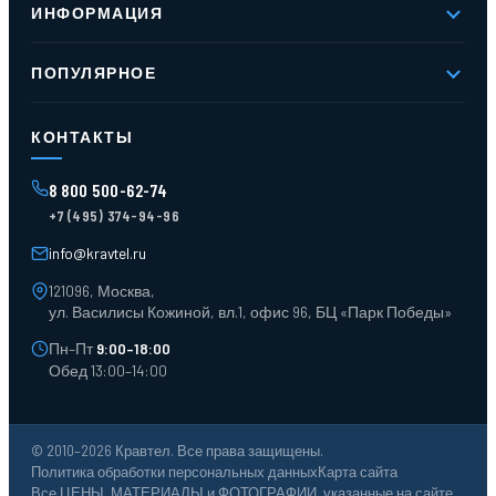
ИНФОРМАЦИЯ
Реквизиты
Вакансии
Новое и хиты продаж
Контакты
ПОПУЛЯРНОЕ
Доставка и оплата
Оферта
Карта сайта
Стеллажи мезонинные
Контейнеры для отходов
КОНТАКТЫ
Поддоны
Ящики пластиковые
8 800 500-62-74
Тара пласт. и металл.
+7 (495) 374-94-96
Лотки пластиковые
Тележки для склада
info@kravtel.ru
121096, Москва,
ул. Василисы Кожиной, вл.1, офис 96, БЦ «Парк Победы»
Пн–Пт
9:00–18:00
Обед 13:00–14:00
© 2010–2026 Кравтел. Все права защищены.
Политика обработки персональных данных
Карта сайта
Все ЦЕНЫ, МАТЕРИАЛЫ и ФОТОГРАФИИ, указанные на сайте