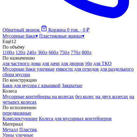
Обратный звонок
Корзина
0 тов. · 0 ₽
Мусорные баки
▾
Пластиковые ящики
▾
Ещё
12
По объёму
1100л
120л
240л
360л
660л
750л
770л
800л
По назначению
для частного дома
для дачи
для дворов
тбо
для ТКО
Мусорные баки уличные
емкости для отходов
для раздельного
сбора мусора
По конструкции
Баки для мусора с крышкой
Закрытые
Колеса
Мусорные контейнеры на колесах
без колес
на двух колесах
на
четырех колесах
По исполнению
передвижные
Комплектующие
Колеса для мусорных контейнеров
Материал
Металл
Пластик
Урны уличные