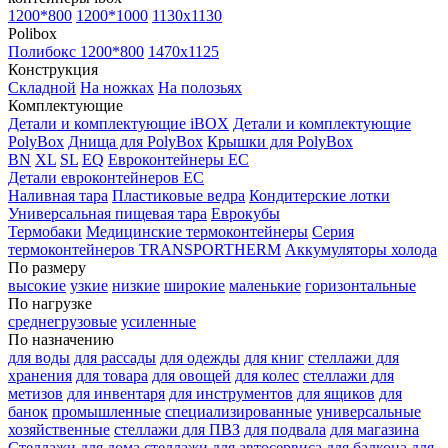
1200*800
1200*1000
1130x1130
Polibox
Полибокс 1200*800
1470х1125
Конструкция
Складной
На ножках
На полозьях
Комплектующие
Детали и комплектующие iBOX
Детали и комплектующие
PolyBox
Днища для PolyBox
Крышки для PolyBox
BN
XL
SL
EQ
Евроконтейнеры EC
Детали евроконтейнеров EC
Наливная тара
Пластиковые ведра
Кондитерские лотки
Универсальная пищевая тара
Еврокубы
Термобаки
Медицинские термоконтейнеры
Серия
термоконтейнеров TRANSPORTHERM
Аккумуляторы холода
По размеру
высокие
узкие
низкие
широкие
маленькие
горизонтальные
По нагрузке
среднегрузовые
усиленные
По назначению
для воды
для рассады
для одежды
для книг
стеллажи для
хранения
для товара
для овощей
для колес
стеллажи для
метизов
для инвентаря
для инструментов
для ящиков
для
банок
промышленные
специализированные
универсальные
хозяйственные
стеллажи для ПВЗ
для подвала
для магазина
Стеллажи для дома
стеллажи для автосервиса
для балкона
для