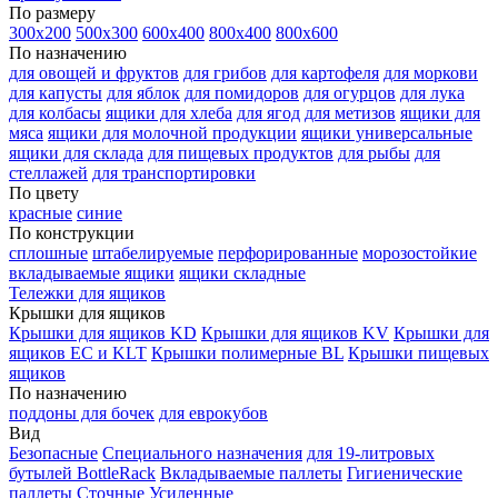
По размеру
300х200
500х300
600х400
800х400
800х600
По назначению
для овощей и фруктов
для грибов
для картофеля
для моркови
для капусты
для яблок
для помидоров
для огурцов
для лука
для колбасы
ящики для хлеба
для ягод
для метизов
ящики для
мяса
ящики для молочной продукции
ящики универсальные
ящики для склада
для пищевых продуктов
для рыбы
для
стеллажей
для транспортировки
По цвету
красные
синие
По конструкции
сплошные
штабелируемые
перфорированные
морозостойкие
вкладываемые ящики
ящики складные
Тележки для ящиков
Крышки для ящиков
Крышки для ящиков KD
Крышки для ящиков KV
Крышки для
ящиков EC и KLT
Крышки полимерные BL
Крышки пищевых
ящиков
По назначению
поддоны для бочек
для еврокубов
Вид
Безопасные
Специального назначения
для 19-литровых
бутылей BottleRack
Вкладываемые паллеты
Гигиенические
паллеты
Сточные
Усиленные