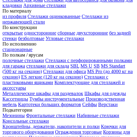
кладовки
Архивные стеллажи
По материалу
из профиля
Стеллажи оцинкованные
Стеллажи из
нержавеющей стали
По конструкции
открытые
односторонние
сборные
двухсторонние
без задней
стенки
безболтовые
Угловые стеллажи
По исполнению
стационарные
По полкам / ярусам
полочные стеллажи
Стеллажи с перфорированными полками
для гаража
стеллажи для склада
SBL
MS U
SB
MS Standart
(500 кг на секцию)
Стеллажи для офиса
MS Pro (до 4000 кг на
секцию)
ES легкие (120 кг на секцию)
Стеллажи с
пластиковыми ящиками
Комплектующие для стеллажей и
аксессуары
Металлические шкафы для раздевалок
Шкафы для одежды
Кассетницы
Тумбы инструментальные
Производственная
мебель
Картотеки больших форматов
Сейфы
Верстаки
Подкатегории
Мезонины
Фронтальные стеллажи
Набивные стеллажи
Консольные стеллажи
Кронштейны, держатели, накопители и полки
Крючки для
торгового оборудования
Ограждения торговые
Корзины для