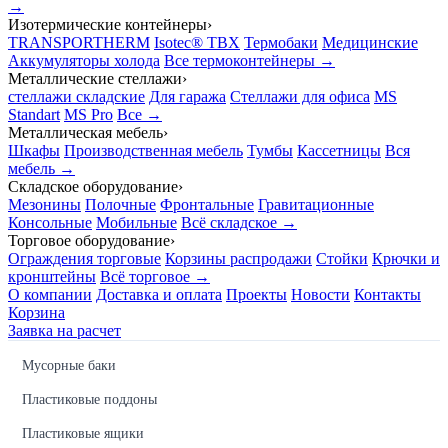
→
Изотермические контейнеры
›
TRANSPORTHERM
Isotec® TBX
Термобаки
Медицинские
Аккумуляторы холода
Все термоконтейнеры →
Металлические стеллажи
›
стеллажи складские
Для гаража
Стеллажи для офиса
MS
Standart
MS Pro
Все →
Металлическая мебель
›
Шкафы
Производственная мебель
Тумбы
Кассетницы
Вся
мебель →
Складское оборудование
›
Мезонины
Полочные
Фронтальные
Гравитационные
Консольные
Мобильные
Всё складское →
Торговое оборудование
›
Ограждения торговые
Корзины распродажи
Стойки
Крючки и
кронштейны
Всё торговое →
О компании
Доставка и оплата
Проекты
Новости
Контакты
Корзина
Заявка на расчет
Мусорные баки
Пластиковые поддоны
Пластиковые ящики