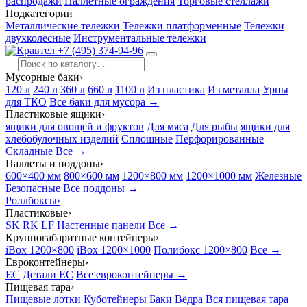
распродажи
Паллетные ограждения
Торговые стеллажи
Подкатегории
Металлические тележки
Тележки платформенные
Тележки
двухколесные
Инструментальные тележки
+7 (495) 374-94-96
Мусорные баки
›
120 л
240 л
360 л
660 л
1100 л
Из пластика
Из металла
Урны
для ТКО
Все баки для мусора →
Пластиковые ящики
›
ящики для овощей и фруктов
Для мяса
Для рыбы
ящики для
хлебобулочных изделий
Сплошные
Перфорированные
Складные
Все →
Паллеты и поддоны
›
600×400 мм
800×600 мм
1200×800 мм
1200×1000 мм
Железные
Безопасные
Все поддоны →
Роллбоксы
›
Пластиковые
›
SK
RK
LF
Настенные панели
Все →
Крупногабаритные контейнеры
›
iBox 1200×800
iBox 1200×1000
Полибокс 1200×800
Все →
Евроконтейнеры
›
EC
Детали EC
Все евроконтейнеры →
Пищевая тара
›
Пищевые лотки
Куботейнеры
Баки
Вёдра
Вся пищевая тара