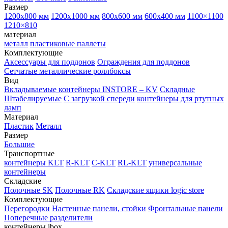
Размер
1200х800 мм
1200х1000 мм
800х600 мм
600х400 мм
1100×1100
1210×810
материал
металл
пластиковые паллеты
Комплектующие
Аксессуары для поддонов
Ограждения для поддонов
Сетчатые металлические роллбоксы
Вид
Вкладываемые контейнеры INSTORE – KV
Складные
Штабелируемые
С загрузкой спереди
контейнеры для ртутных
ламп
Материал
Пластик
Металл
Размер
Большие
Транспортные
контейнеры KLT
R-KLT
C-KLT
RL-KLT
универсальные
контейнеры
Складские
Полочные SK
Полочные RK
Складские ящики logic store
Комплектующие
Перегородки
Настенные панели, стойки
Фронтальные панели
Поперечные разделители
контейнеры ibox