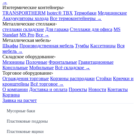
→
Изотермические контейнеры
›
TRANSPORTHERM
Isotec® TBX
Термобаки
Медицинские
Аккумуляторы холода
Все термоконтейнеры →
Металлические стеллажи
›
стеллажи складские
Для гаража
Стеллажи для офиса
MS
Standart
MS Pro
Все →
Металлическая мебель
›
Шкафы
Производственная мебель
Тумбы
Кассетницы
Вся
мебель →
Складское оборудование
›
Мезонины
Полочные
Фронтальные
Гравитационные
Консольные
Мобильные
Всё складское →
Торговое оборудование
›
Ограждения торговые
Корзины распродажи
Стойки
Крючки и
кронштейны
Всё торговое →
О компании
Доставка и оплата
Проекты
Новости
Контакты
Корзина
Заявка на расчет
Мусорные баки
Пластиковые поддоны
Пластиковые ящики