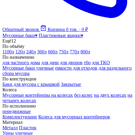
Обратный звонок
Корзина
0 тов. · 0 ₽
Мусорные баки
▾
Пластиковые ящики
▾
Ещё
12
По объёму
1100л
120л
240л
360л
660л
750л
770л
800л
По назначению
для частного дома
для дачи
для дворов
тбо
для ТКО
Мусорные баки уличные
емкости для отходов
для раздельного
сбора мусора
По конструкции
Баки для мусора с крышкой
Закрытые
Колеса
Мусорные контейнеры на колесах
без колес
на двух колесах
на
четырех колесах
По исполнению
передвижные
Комплектующие
Колеса для мусорных контейнеров
Материал
Металл
Пластик
Урны уличные