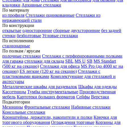
кладовки
Архивные стеллажи
По материалу
из профиля
Стеллажи оцинкованные
Стеллажи из
нержавеющей стали
По конструкции
открытые
односторонние
сборные
двухсторонние
без задней
стенки
безболтовые
Угловые стеллажи
По исполнению
стационарные
По полкам / ярусам
полочные стеллажи
Стеллажи с перфорированными полками
для гаража
стеллажи для склада
SBL
MS U
SB
MS Standart
(500 кг на секцию)
Стеллажи для офиса
MS Pro (до 4000 кг на
секцию)
ES легкие (120 кг на секцию)
Стеллажи с
пластиковыми ящиками
Комплектующие для стеллажей и
аксессуары
Металлические шкафы для раздевалок
Шкафы для одежды
Кассетницы
Тумбы инструментальные
Производственная
мебель
Картотеки больших форматов
Сейфы
Верстаки
Подкатегории
Мезонины
Фронтальные стеллажи
Набивные стеллажи
Консольные стеллажи
Кронштейны, держатели, накопители и полки
Крючки для
торгового оборудования
Ограждения торговые
Корзины для