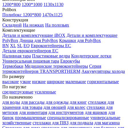
1200*800
1200*1000
1130x1130
Polibox
Полибокс 1200*800
1470х1125
Конструкция
Складной
На ножках
На полозьях
Комплектующие
Детали и комплектующие iBOX
Детали и комплектующие
PolyBox
Днища для PolyBox
Крышки для PolyBox
BN
XL
SL
EQ
Евроконтейнеры EC
Детали евроконтейнеров EC
Наливная тара
Пластиковые ведра
Кондитерские лотки
Универсальная пищевая тара
Еврокубы
Термобаки
Медицинские термоконтейнеры
Серия
термоконтейнеров TRANSPORTHERM
Аккумуляторы холода
По размеру
высокие
узкие
низкие
широкие
маленькие
горизонтальные
По нагрузке
среднегрузовые
усиленные
По назначению
для воды
для рассады
для одежды
для книг
стеллажи для
хранения
для товара
для овощей
для колес
стеллажи для
метизов
для инвентаря
для инструментов
для ящиков
для
банок
промышленные
специализированные
универсальные
хозяйственные
стеллажи для ПВЗ
для подвала
для магазина
Стеллажи для дома
стеллажи для автосервиса
для балкона
для