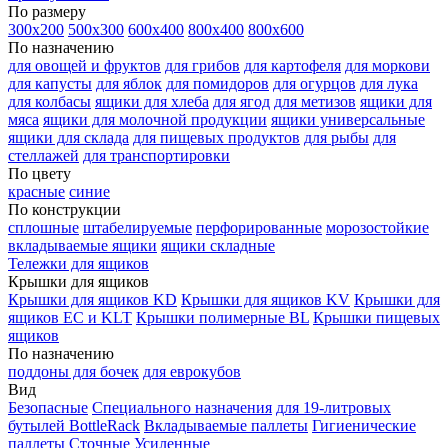
По размеру
300х200
500х300
600х400
800х400
800х600
По назначению
для овощей и фруктов
для грибов
для картофеля
для моркови
для капусты
для яблок
для помидоров
для огурцов
для лука
для колбасы
ящики для хлеба
для ягод
для метизов
ящики для
мяса
ящики для молочной продукции
ящики универсальные
ящики для склада
для пищевых продуктов
для рыбы
для
стеллажей
для транспортировки
По цвету
красные
синие
По конструкции
сплошные
штабелируемые
перфорированные
морозостойкие
вкладываемые ящики
ящики складные
Тележки для ящиков
Крышки для ящиков
Крышки для ящиков KD
Крышки для ящиков KV
Крышки для
ящиков EC и KLT
Крышки полимерные BL
Крышки пищевых
ящиков
По назначению
поддоны для бочек
для еврокубов
Вид
Безопасные
Специального назначения
для 19-литровых
бутылей BottleRack
Вкладываемые паллеты
Гигиенические
паллеты
Сточные
Усиленные