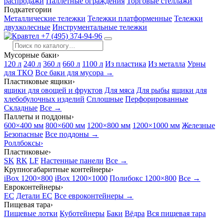
распродажи
Паллетные ограждения
Торговые стеллажи
Подкатегории
Металлические тележки
Тележки платформенные
Тележки
двухколесные
Инструментальные тележки
+7 (495) 374-94-96
Мусорные баки
›
120 л
240 л
360 л
660 л
1100 л
Из пластика
Из металла
Урны
для ТКО
Все баки для мусора →
Пластиковые ящики
›
ящики для овощей и фруктов
Для мяса
Для рыбы
ящики для
хлебобулочных изделий
Сплошные
Перфорированные
Складные
Все →
Паллеты и поддоны
›
600×400 мм
800×600 мм
1200×800 мм
1200×1000 мм
Железные
Безопасные
Все поддоны →
Роллбоксы
›
Пластиковые
›
SK
RK
LF
Настенные панели
Все →
Крупногабаритные контейнеры
›
iBox 1200×800
iBox 1200×1000
Полибокс 1200×800
Все →
Евроконтейнеры
›
EC
Детали EC
Все евроконтейнеры →
Пищевая тара
›
Пищевые лотки
Куботейнеры
Баки
Вёдра
Вся пищевая тара