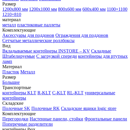
Размер
1200х800 мм
1200х1000 мм
800х600 мм
600х400 мм
1100×1100
1210×810
материал
металл
пластиковые паллеты
Комплектующие
Аксессуары для поддонов
Ограждения для поддонов
Сетчатые металлические роллбоксы
Вид
Вкладываемые контейнеры INSTORE – KV
Складные
Штабелируемые
С загрузкой спереди
контейнеры для ртутных
ламп
Материал
Пластик
Металл
Размер
Большие
Транспортные
контейнеры KLT
R-KLT
C-KLT
RL-KLT
универсальные
контейнеры
Складские
Полочные SK
Полочные RK
Складские ящики logic store
Комплектующие
Перегородки
Настенные панели, стойки
Фронтальные панели
Поперечные разделители
контейнеры ibox