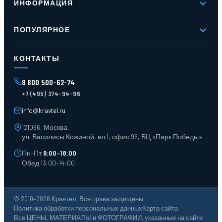
ИНФОРМАЦИЯ
Реквизиты
Вакансии
Новое и хиты продаж
Контакты
ПОПУЛЯРНОЕ
Доставка и оплата
Оферта
Карта сайта
Стеллажи мезонинные
Контейнеры для отходов
КОНТАКТЫ
Поддоны
Ящики пластиковые
8 800 500-62-74
Тара пласт. и металл.
+7 (495) 374-94-96
Лотки пластиковые
Тележки для склада
info@kravtel.ru
121096, Москва,
ул. Василисы Кожиной, вл.1, офис 96, БЦ «Парк Победы»
Пн–Пт
9:00–18:00
Обед 13:00–14:00
© 2010–2026 Кравтел. Все права защищены.
Политика обработки персональных данных
Карта сайта
Все ЦЕНЫ, МАТЕРИАЛЫ и ФОТОГРАФИИ, указанные на сайте