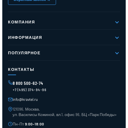
КОМПАНИЯ
О компании
ИНФОРМАЦИЯ
Реквизиты
Вакансии
Новое и хиты продаж
Контакты
ПОПУЛЯРНОЕ
Доставка и оплата
Оферта
Карта сайта
Стеллажи мезонинные
Контейнеры для отходов
КОНТАКТЫ
Поддоны
Ящики пластиковые
8 800 500-62-74
Тара пласт. и металл.
+7 (495) 374-94-96
Лотки пластиковые
Тележки для склада
info@kravtel.ru
121096, Москва,
ул. Василисы Кожиной, вл.1, офис 96, БЦ «Парк Победы»
Пн–Пт
9:00–18:00