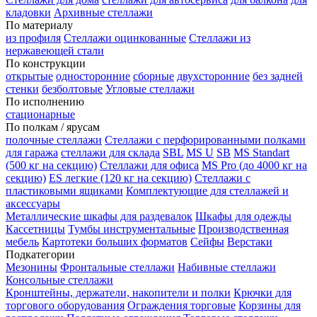
кладовки
Архивные стеллажи
По материалу
из профиля
Стеллажи оцинкованные
Стеллажи из
нержавеющей стали
По конструкции
открытые
односторонние
сборные
двухсторонние
без задней
стенки
безболтовые
Угловые стеллажи
По исполнению
стационарные
По полкам / ярусам
полочные стеллажи
Стеллажи с перфорированными полками
для гаража
стеллажи для склада
SBL
MS U
SB
MS Standart
(500 кг на секцию)
Стеллажи для офиса
MS Pro (до 4000 кг на
секцию)
ES легкие (120 кг на секцию)
Стеллажи с
пластиковыми ящиками
Комплектующие для стеллажей и
аксессуары
Металлические шкафы для раздевалок
Шкафы для одежды
Кассетницы
Тумбы инструментальные
Производственная
мебель
Картотеки больших форматов
Сейфы
Верстаки
Подкатегории
Мезонины
Фронтальные стеллажи
Набивные стеллажи
Консольные стеллажи
Кронштейны, держатели, накопители и полки
Крючки для
торгового оборудования
Ограждения торговые
Корзины для