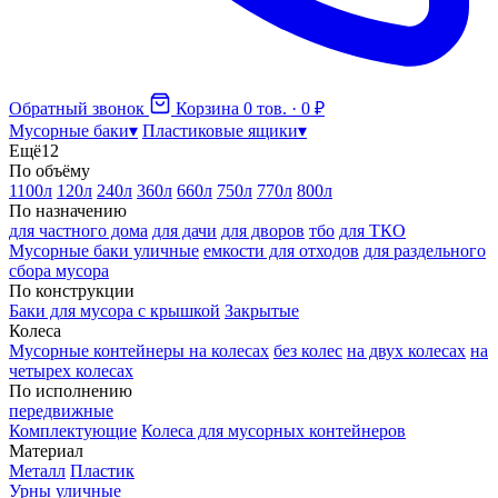
Обратный звонок
Корзина
0 тов. · 0 ₽
Мусорные баки
▾
Пластиковые ящики
▾
Ещё
12
По объёму
1100л
120л
240л
360л
660л
750л
770л
800л
По назначению
для частного дома
для дачи
для дворов
тбо
для ТКО
Мусорные баки уличные
емкости для отходов
для раздельного
сбора мусора
По конструкции
Баки для мусора с крышкой
Закрытые
Колеса
Мусорные контейнеры на колесах
без колес
на двух колесах
на
четырех колесах
По исполнению
передвижные
Комплектующие
Колеса для мусорных контейнеров
Материал
Металл
Пластик
Урны уличные