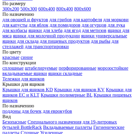
По размеру
300х200
500х300
600х400
800х400
800х600
По назначению
для овощей и фруктов
для грибов
для картофеля
для моркови
для капусты
для яблок
для помидоров
для огурцов
для лука
для колбасы
ящики для хлеба
для ягод
для метизов
ящики для
мяса
ящики для молочной продукции
ящики универсальные
ящики для склада
для пищевых продуктов
для рыбы
для
стеллажей
для транспортировки
По цвету
красные
синие
По конструкции
сплошные
штабелируемые
перфорированные
морозостойкие
вкладываемые ящики
ящики складные
Тележки для ящиков
Крышки для ящиков
Крышки для ящиков KD
Крышки для ящиков KV
Крышки для
ящиков EC и KLT
Крышки полимерные BL
Крышки пищевых
ящиков
По назначению
поддоны для бочек
для еврокубов
Вид
Безопасные
Специального назначения
для 19-литровых
бутылей BottleRack
Вкладываемые паллеты
Гигиенические
паллеты
Сточные
Усиленные