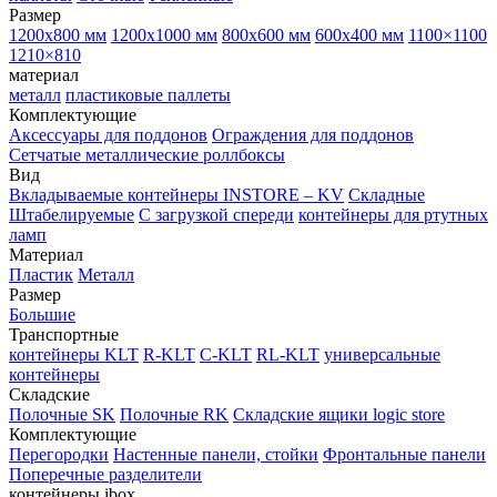
Размер
1200х800 мм
1200х1000 мм
800х600 мм
600х400 мм
1100×1100
1210×810
материал
металл
пластиковые паллеты
Комплектующие
Аксессуары для поддонов
Ограждения для поддонов
Сетчатые металлические роллбоксы
Вид
Вкладываемые контейнеры INSTORE – KV
Складные
Штабелируемые
С загрузкой спереди
контейнеры для ртутных
ламп
Материал
Пластик
Металл
Размер
Большие
Транспортные
контейнеры KLT
R-KLT
C-KLT
RL-KLT
универсальные
контейнеры
Складские
Полочные SK
Полочные RK
Складские ящики logic store
Комплектующие
Перегородки
Настенные панели, стойки
Фронтальные панели
Поперечные разделители
контейнеры ibox