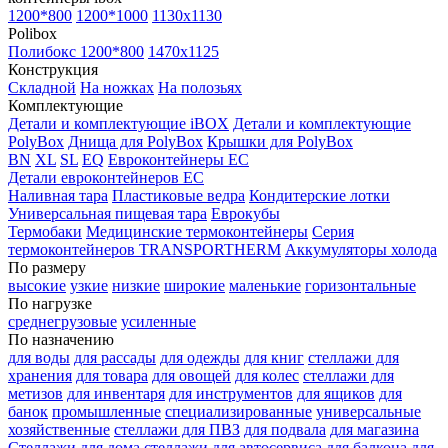
1200*800
1200*1000
1130x1130
Polibox
Полибокс 1200*800
1470х1125
Конструкция
Складной
На ножках
На полозьях
Комплектующие
Детали и комплектующие iBOX
Детали и комплектующие
PolyBox
Днища для PolyBox
Крышки для PolyBox
BN
XL
SL
EQ
Евроконтейнеры EC
Детали евроконтейнеров EC
Наливная тара
Пластиковые ведра
Кондитерские лотки
Универсальная пищевая тара
Еврокубы
Термобаки
Медицинские термоконтейнеры
Серия
термоконтейнеров TRANSPORTHERM
Аккумуляторы холода
По размеру
высокие
узкие
низкие
широкие
маленькие
горизонтальные
По нагрузке
среднегрузовые
усиленные
По назначению
для воды
для рассады
для одежды
для книг
стеллажи для
хранения
для товара
для овощей
для колес
стеллажи для
метизов
для инвентаря
для инструментов
для ящиков
для
банок
промышленные
специализированные
универсальные
хозяйственные
стеллажи для ПВЗ
для подвала
для магазина
Стеллажи для дома
стеллажи для автосервиса
для балкона
для