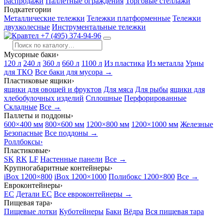
распродажи
Паллетные ограждения
Торговые стеллажи
Подкатегории
Металлические тележки
Тележки платформенные
Тележки
двухколесные
Инструментальные тележки
+7 (495) 374-94-96
Мусорные баки
›
120 л
240 л
360 л
660 л
1100 л
Из пластика
Из металла
Урны
для ТКО
Все баки для мусора →
Пластиковые ящики
›
ящики для овощей и фруктов
Для мяса
Для рыбы
ящики для
хлебобулочных изделий
Сплошные
Перфорированные
Складные
Все →
Паллеты и поддоны
›
600×400 мм
800×600 мм
1200×800 мм
1200×1000 мм
Железные
Безопасные
Все поддоны →
Роллбоксы
›
Пластиковые
›
SK
RK
LF
Настенные панели
Все →
Крупногабаритные контейнеры
›
iBox 1200×800
iBox 1200×1000
Полибокс 1200×800
Все →
Евроконтейнеры
›
EC
Детали EC
Все евроконтейнеры →
Пищевая тара
›
Пищевые лотки
Куботейнеры
Баки
Вёдра
Вся пищевая тара