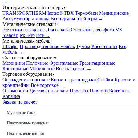
→
Изотермические контейнеры
›
TRANSPORTHERM
Isotec® TBX
Термобаки
Медицинские
Аккумуляторы холода
Все термоконтейнеры →
Металлические стеллажи
›
стеллажи складские
Для гаража
Стеллажи для офиса
MS
Standart
MS Pro
Все →
Металлическая мебель
›
Шкафы
Производственная мебель
Тумбы
Кассетницы
Вся
мебель →
Складское оборудование
›
Мезонины
Полочные
Фронтальные
Гравитационные
Консольные
Мобильные
Всё складское →
Торговое оборудование
›
Ограждения торговые
Корзины распродажи
Стойки
Крючки и
кронштейны
Всё торговое →
О компании
Доставка и оплата
Проекты
Новости
Контакты
Корзина
Заявка на расчет
Мусорные баки
Пластиковые поддоны
Пластиковые ящики