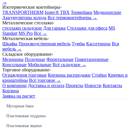
→
Изотермические контейнеры
›
TRANSPORTHERM
Isotec® TBX
Термобаки
Медицинские
Аккумуляторы холода
Все термоконтейнеры →
Металлические стеллажи
›
стеллажи складские
Для гаража
Стеллажи для офиса
MS
Standart
MS Pro
Все →
Металлическая мебель
›
Шкафы
Производственная мебель
Тумбы
Кассетницы
Вся
мебель →
Складское оборудование
›
Мезонины
Полочные
Фронтальные
Гравитационные
Консольные
Мобильные
Всё складское →
Торговое оборудование
›
Ограждения торговые
Корзины распродажи
Стойки
Крючки и
кронштейны
Всё торговое →
О компании
Доставка и оплата
Проекты
Новости
Контакты
Корзина
Заявка на расчет
Мусорные баки
Пластиковые поддоны
Пластиковые ящики