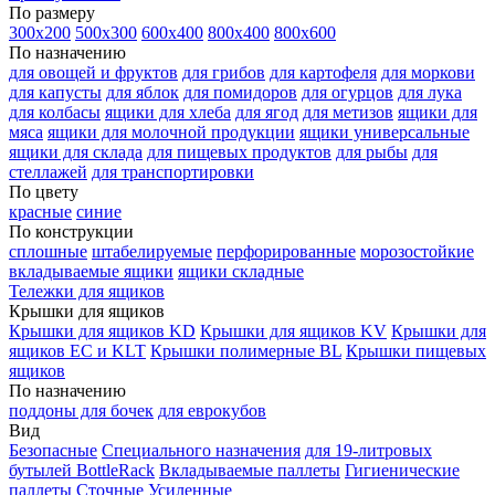
По размеру
300х200
500х300
600х400
800х400
800х600
По назначению
для овощей и фруктов
для грибов
для картофеля
для моркови
для капусты
для яблок
для помидоров
для огурцов
для лука
для колбасы
ящики для хлеба
для ягод
для метизов
ящики для
мяса
ящики для молочной продукции
ящики универсальные
ящики для склада
для пищевых продуктов
для рыбы
для
стеллажей
для транспортировки
По цвету
красные
синие
По конструкции
сплошные
штабелируемые
перфорированные
морозостойкие
вкладываемые ящики
ящики складные
Тележки для ящиков
Крышки для ящиков
Крышки для ящиков KD
Крышки для ящиков KV
Крышки для
ящиков EC и KLT
Крышки полимерные BL
Крышки пищевых
ящиков
По назначению
поддоны для бочек
для еврокубов
Вид
Безопасные
Специального назначения
для 19-литровых
бутылей BottleRack
Вкладываемые паллеты
Гигиенические
паллеты
Сточные
Усиленные