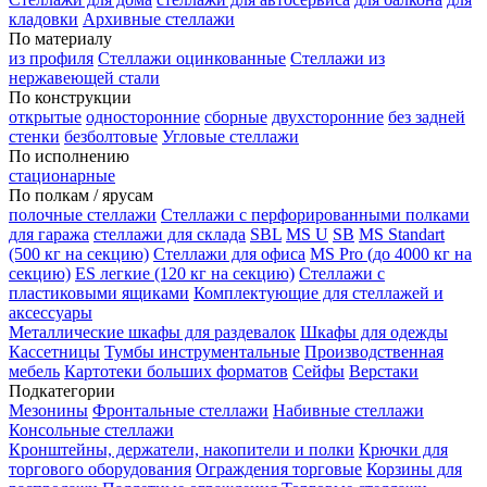
кладовки
Архивные стеллажи
По материалу
из профиля
Стеллажи оцинкованные
Стеллажи из
нержавеющей стали
По конструкции
открытые
односторонние
сборные
двухсторонние
без задней
стенки
безболтовые
Угловые стеллажи
По исполнению
стационарные
По полкам / ярусам
полочные стеллажи
Стеллажи с перфорированными полками
для гаража
стеллажи для склада
SBL
MS U
SB
MS Standart
(500 кг на секцию)
Стеллажи для офиса
MS Pro (до 4000 кг на
секцию)
ES легкие (120 кг на секцию)
Стеллажи с
пластиковыми ящиками
Комплектующие для стеллажей и
аксессуары
Металлические шкафы для раздевалок
Шкафы для одежды
Кассетницы
Тумбы инструментальные
Производственная
мебель
Картотеки больших форматов
Сейфы
Верстаки
Подкатегории
Мезонины
Фронтальные стеллажи
Набивные стеллажи
Консольные стеллажи
Кронштейны, держатели, накопители и полки
Крючки для
торгового оборудования
Ограждения торговые
Корзины для