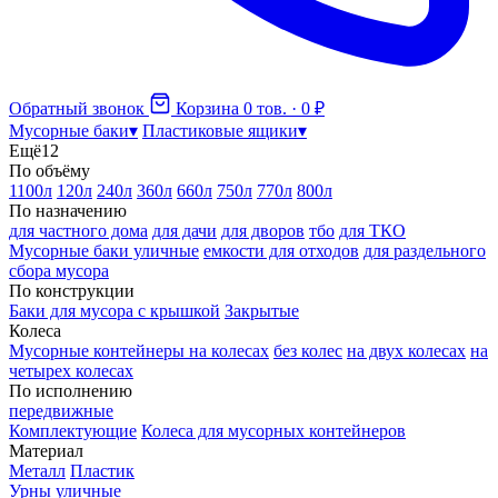
Обратный звонок
Корзина
0 тов. · 0 ₽
Мусорные баки
▾
Пластиковые ящики
▾
Ещё
12
По объёму
1100л
120л
240л
360л
660л
750л
770л
800л
По назначению
для частного дома
для дачи
для дворов
тбо
для ТКО
Мусорные баки уличные
емкости для отходов
для раздельного
сбора мусора
По конструкции
Баки для мусора с крышкой
Закрытые
Колеса
Мусорные контейнеры на колесах
без колес
на двух колесах
на
четырех колесах
По исполнению
передвижные
Комплектующие
Колеса для мусорных контейнеров
Материал
Металл
Пластик
Урны уличные