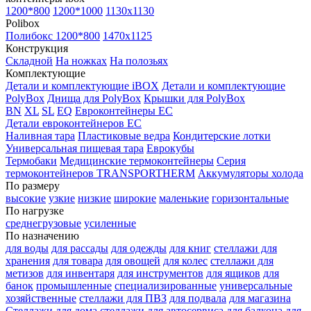
1200*800
1200*1000
1130x1130
Polibox
Полибокс 1200*800
1470х1125
Конструкция
Складной
На ножках
На полозьях
Комплектующие
Детали и комплектующие iBOX
Детали и комплектующие
PolyBox
Днища для PolyBox
Крышки для PolyBox
BN
XL
SL
EQ
Евроконтейнеры EC
Детали евроконтейнеров EC
Наливная тара
Пластиковые ведра
Кондитерские лотки
Универсальная пищевая тара
Еврокубы
Термобаки
Медицинские термоконтейнеры
Серия
термоконтейнеров TRANSPORTHERM
Аккумуляторы холода
По размеру
высокие
узкие
низкие
широкие
маленькие
горизонтальные
По нагрузке
среднегрузовые
усиленные
По назначению
для воды
для рассады
для одежды
для книг
стеллажи для
хранения
для товара
для овощей
для колес
стеллажи для
метизов
для инвентаря
для инструментов
для ящиков
для
банок
промышленные
специализированные
универсальные
хозяйственные
стеллажи для ПВЗ
для подвала
для магазина
Стеллажи для дома
стеллажи для автосервиса
для балкона
для