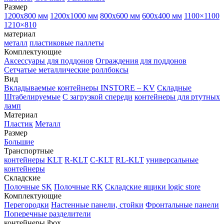
Размер
1200х800 мм
1200х1000 мм
800х600 мм
600х400 мм
1100×1100
1210×810
материал
металл
пластиковые паллеты
Комплектующие
Аксессуары для поддонов
Ограждения для поддонов
Сетчатые металлические роллбоксы
Вид
Вкладываемые контейнеры INSTORE – KV
Складные
Штабелируемые
С загрузкой спереди
контейнеры для ртутных
ламп
Материал
Пластик
Металл
Размер
Большие
Транспортные
контейнеры KLT
R-KLT
C-KLT
RL-KLT
универсальные
контейнеры
Складские
Полочные SK
Полочные RK
Складские ящики logic store
Комплектующие
Перегородки
Настенные панели, стойки
Фронтальные панели
Поперечные разделители
контейнеры ibox