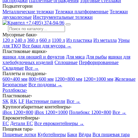
распродажи
Паллетные ограждения
Торговые стеллажи
Подкатегории
Металлические тележки
Тележки платформенные
Тележки
двухколесные
Инструментальные тележки
+7 (495) 374-94-96
Мусорные баки
›
120 л
240 л
360 л
660 л
1100 л
Из пластика
Из металла
Урны
для ТКО
Все баки для мусора →
Пластиковые ящики
›
ящики для овощей и фруктов
Для мяса
Для рыбы
ящики для
хлебобулочных изделий
Сплошные
Перфорированные
Складные
Все →
Паллеты и поддоны
›
600×400 мм
800×600 мм
1200×800 мм
1200×1000 мм
Железные
Безопасные
Все поддоны →
Роллбоксы
›
Пластиковые
›
SK
RK
LF
Настенные панели
Все →
Крупногабаритные контейнеры
›
iBox 1200×800
iBox 1200×1000
Полибокс 1200×800
Все →
Евроконтейнеры
›
EC
Детали EC
Все евроконтейнеры →
Пищевая тара
›
Пищевые лотки
Куботейнеры
Баки
Вёдра
Вся пищевая тара