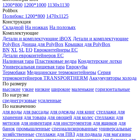
1200*800
1200*1000
1130x1130
Polibox
Полибокс 1200*800
1470х1125
Конструкция
Складной
На ножках
На полозьях
Комплектующие
Детали и комплектующие iBOX
Детали и комплектующие
PolyBox
Днища для PolyBox
Крышки для PolyBox
BN
XL
SL
EQ
Евроконтейнеры EC
Детали евроконтейнеров EC
Наливная тара
Пластиковые ведра
Кондитерские лотки
Универсальная пищевая тара
Еврокубы
Термобаки
Медицинские термоконтейнеры
Серия
термоконтейнеров TRANSPORTHERM
Аккумуляторы холода
По размеру
высокие
узкие
низкие
широкие
маленькие
горизонтальные
По нагрузке
среднегрузовые
усиленные
По назначению
для воды
для рассады
для одежды
для книг
стеллажи для
хранения
для товара
для овощей
для колес
стеллажи для
метизов
для инвентаря
для инструментов
для ящиков
для
банок
промышленные
специализированные
универсальные
хозяйственные
стеллажи для ПВЗ
для подвала
для магазина
Стеллажи для дома
стеллажи для автосервиса
для балкона
для