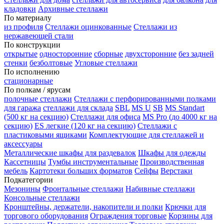
кладовки
Архивные стеллажи
По материалу
из профиля
Стеллажи оцинкованные
Стеллажи из
нержавеющей стали
По конструкции
открытые
односторонние
сборные
двухсторонние
без задней
стенки
безболтовые
Угловые стеллажи
По исполнению
стационарные
По полкам / ярусам
полочные стеллажи
Стеллажи с перфорированными полками
для гаража
стеллажи для склада
SBL
MS U
SB
MS Standart
(500 кг на секцию)
Стеллажи для офиса
MS Pro (до 4000 кг на
секцию)
ES легкие (120 кг на секцию)
Стеллажи с
пластиковыми ящиками
Комплектующие для стеллажей и
аксессуары
Металлические шкафы для раздевалок
Шкафы для одежды
Кассетницы
Тумбы инструментальные
Производственная
мебель
Картотеки больших форматов
Сейфы
Верстаки
Подкатегории
Мезонины
Фронтальные стеллажи
Набивные стеллажи
Консольные стеллажи
Кронштейны, держатели, накопители и полки
Крючки для
торгового оборудования
Ограждения торговые
Корзины для