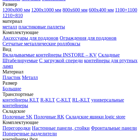
Размер
1200х800 мм
1200х1000 мм
800х600 мм
600х400 мм
1100×1100
1210×810
материал
металл
пластиковые паллеты
Комплектующие
Аксессуары для поддонов
Ограждения для поддонов
Сетчатые металлические роллбоксы
Вид
Вкладываемые контейнеры INSTORE – KV
Складные
Штабелируемые
С загрузкой спереди
контейнеры для ртутных
ламп
Материал
Пластик
Металл
Размер
Большие
Транспортные
контейнеры KLT
R-KLT
C-KLT
RL-KLT
универсальные
контейнеры
Складские
Полочные SK
Полочные RK
Складские ящики logic store
Комплектующие
Перегородки
Настенные панели, стойки
Фронтальные панели
Поперечные разделители
контейнеры ibox