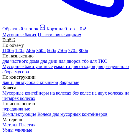
Обратный звонок
Корзина
0 тов. · 0 ₽
Мусорные баки
▾
Пластиковые ящики
▾
Ещё
12
По объёму
1100л
120л
240л
360л
660л
750л
770л
800л
По назначению
для частного дома
для дачи
для дворов
тбо
для ТКО
Мусорные баки уличные
емкости для отходов
для раздельного
сбора мусора
По конструкции
Баки для мусора с крышкой
Закрытые
Колеса
Мусорные контейнеры на колесах
без колес
на двух колесах
на
четырех колесах
По исполнению
передвижные
Комплектующие
Колеса для мусорных контейнеров
Материал
Металл
Пластик
Урны уличные