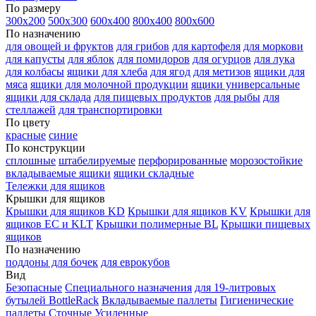
По размеру
300х200
500х300
600х400
800х400
800х600
По назначению
для овощей и фруктов
для грибов
для картофеля
для моркови
для капусты
для яблок
для помидоров
для огурцов
для лука
для колбасы
ящики для хлеба
для ягод
для метизов
ящики для
мяса
ящики для молочной продукции
ящики универсальные
ящики для склада
для пищевых продуктов
для рыбы
для
стеллажей
для транспортировки
По цвету
красные
синие
По конструкции
сплошные
штабелируемые
перфорированные
морозостойкие
вкладываемые ящики
ящики складные
Тележки для ящиков
Крышки для ящиков
Крышки для ящиков KD
Крышки для ящиков KV
Крышки для
ящиков EC и KLT
Крышки полимерные BL
Крышки пищевых
ящиков
По назначению
поддоны для бочек
для еврокубов
Вид
Безопасные
Специального назначения
для 19-литровых
бутылей BottleRack
Вкладываемые паллеты
Гигиенические
паллеты
Сточные
Усиленные