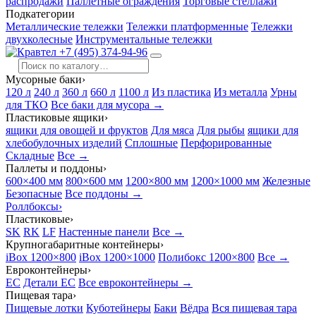
распродажи
Паллетные ограждения
Торговые стеллажи
Подкатегории
Металлические тележки
Тележки платформенные
Тележки
двухколесные
Инструментальные тележки
+7 (495) 374-94-96
Мусорные баки
›
120 л
240 л
360 л
660 л
1100 л
Из пластика
Из металла
Урны
для ТКО
Все баки для мусора →
Пластиковые ящики
›
ящики для овощей и фруктов
Для мяса
Для рыбы
ящики для
хлебобулочных изделий
Сплошные
Перфорированные
Складные
Все →
Паллеты и поддоны
›
600×400 мм
800×600 мм
1200×800 мм
1200×1000 мм
Железные
Безопасные
Все поддоны →
Роллбоксы
›
Пластиковые
›
SK
RK
LF
Настенные панели
Все →
Крупногабаритные контейнеры
›
iBox 1200×800
iBox 1200×1000
Полибокс 1200×800
Все →
Евроконтейнеры
›
EC
Детали EC
Все евроконтейнеры →
Пищевая тара
›
Пищевые лотки
Куботейнеры
Баки
Вёдра
Вся пищевая тара