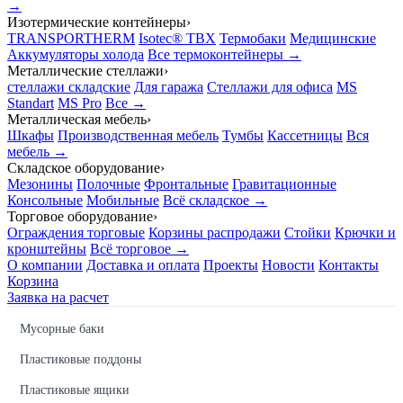
→
Изотермические контейнеры
›
TRANSPORTHERM
Isotec® TBX
Термобаки
Медицинские
Аккумуляторы холода
Все термоконтейнеры →
Металлические стеллажи
›
стеллажи складские
Для гаража
Стеллажи для офиса
MS
Standart
MS Pro
Все →
Металлическая мебель
›
Шкафы
Производственная мебель
Тумбы
Кассетницы
Вся
мебель →
Складское оборудование
›
Мезонины
Полочные
Фронтальные
Гравитационные
Консольные
Мобильные
Всё складское →
Торговое оборудование
›
Ограждения торговые
Корзины распродажи
Стойки
Крючки и
кронштейны
Всё торговое →
О компании
Доставка и оплата
Проекты
Новости
Контакты
Корзина
Заявка на расчет
Мусорные баки
Пластиковые поддоны
Пластиковые ящики