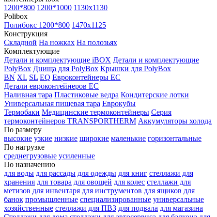
1200*800
1200*1000
1130x1130
Polibox
Полибокс 1200*800
1470х1125
Конструкция
Складной
На ножках
На полозьях
Комплектующие
Детали и комплектующие iBOX
Детали и комплектующие
PolyBox
Днища для PolyBox
Крышки для PolyBox
BN
XL
SL
EQ
Евроконтейнеры EC
Детали евроконтейнеров EC
Наливная тара
Пластиковые ведра
Кондитерские лотки
Универсальная пищевая тара
Еврокубы
Термобаки
Медицинские термоконтейнеры
Серия
термоконтейнеров TRANSPORTHERM
Аккумуляторы холода
По размеру
высокие
узкие
низкие
широкие
маленькие
горизонтальные
По нагрузке
среднегрузовые
усиленные
По назначению
для воды
для рассады
для одежды
для книг
стеллажи для
хранения
для товара
для овощей
для колес
стеллажи для
метизов
для инвентаря
для инструментов
для ящиков
для
банок
промышленные
специализированные
универсальные
хозяйственные
стеллажи для ПВЗ
для подвала
для магазина
Стеллажи для дома
стеллажи для автосервиса
для балкона
для