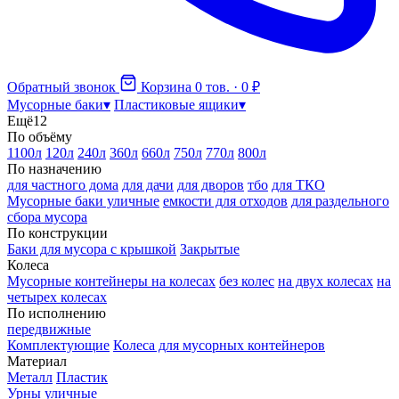
Обратный звонок
Корзина
0 тов. · 0 ₽
Мусорные баки
▾
Пластиковые ящики
▾
Ещё
12
По объёму
1100л
120л
240л
360л
660л
750л
770л
800л
По назначению
для частного дома
для дачи
для дворов
тбо
для ТКО
Мусорные баки уличные
емкости для отходов
для раздельного
сбора мусора
По конструкции
Баки для мусора с крышкой
Закрытые
Колеса
Мусорные контейнеры на колесах
без колес
на двух колесах
на
четырех колесах
По исполнению
передвижные
Комплектующие
Колеса для мусорных контейнеров
Материал
Металл
Пластик
Урны уличные