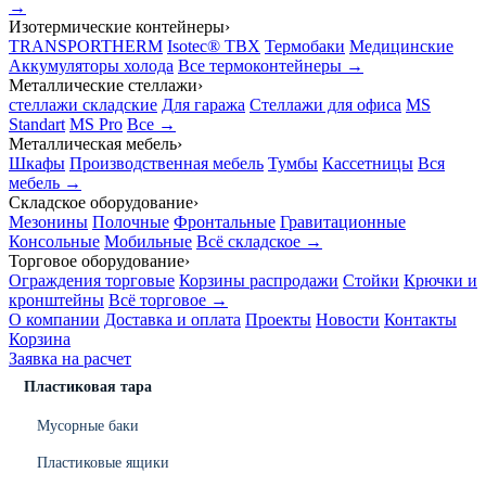
→
Изотермические контейнеры
›
TRANSPORTHERM
Isotec® TBX
Термобаки
Медицинские
Аккумуляторы холода
Все термоконтейнеры →
Металлические стеллажи
›
стеллажи складские
Для гаража
Стеллажи для офиса
MS
Standart
MS Pro
Все →
Металлическая мебель
›
Шкафы
Производственная мебель
Тумбы
Кассетницы
Вся
мебель →
Складское оборудование
›
Мезонины
Полочные
Фронтальные
Гравитационные
Консольные
Мобильные
Всё складское →
Торговое оборудование
›
Ограждения торговые
Корзины распродажи
Стойки
Крючки и
кронштейны
Всё торговое →
О компании
Доставка и оплата
Проекты
Новости
Контакты
Корзина
Заявка на расчет
Пластиковая тара
Мусорные баки
Пластиковые ящики