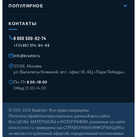
Новое и хиты продаж
Контакты
ПОПУЛЯРНОЕ
Доставка и оплата
Оферта
Карта сайта
Стеллажи мезонинные
Контейнеры для отходов
КОНТАКТЫ
Поддоны
Ящики пластиковые
8 800 500-62-74
Тара пласт. и металл.
+7 (495) 374-94-96
Лотки пластиковые
Тележки для склада
info@kravtel.ru
121096, Москва,
ул. Василисы Кожиной, вл.1, офис 96, БЦ «Парк Победы»
Пн–Пт
9:00–18:00
Обед 13:00–14:00
© 2010–2026 Кравтел. Все права защищены.
Политика обработки персональных данных
Карта сайта
Все ЦЕНЫ, МАТЕРИАЛЫ и ФОТОГРАФИИ, указанные на сайте
www.kravtel.ru, приведены как СПРАВОЧНАЯ ИНФОРМАЦИЯ и
не являются публичной офертой, определяемой положениями