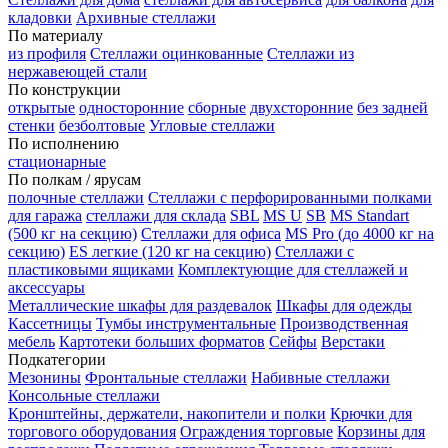
кладовки
Архивные стеллажи
По материалу
из профиля
Стеллажи оцинкованные
Стеллажи из
нержавеющей стали
По конструкции
открытые
односторонние
сборные
двухсторонние
без задней
стенки
безболтовые
Угловые стеллажи
По исполнению
стационарные
По полкам / ярусам
полочные стеллажи
Стеллажи с перфорированными полками
для гаража
стеллажи для склада
SBL
MS U
SB
MS Standart
(500 кг на секцию)
Стеллажи для офиса
MS Pro (до 4000 кг на
секцию)
ES легкие (120 кг на секцию)
Стеллажи с
пластиковыми ящиками
Комплектующие для стеллажей и
аксессуары
Металлические шкафы для раздевалок
Шкафы для одежды
Кассетницы
Тумбы инструментальные
Производственная
мебель
Картотеки больших форматов
Сейфы
Верстаки
Подкатегории
Мезонины
Фронтальные стеллажи
Набивные стеллажи
Консольные стеллажи
Кронштейны, держатели, накопители и полки
Крючки для
торгового оборудования
Ограждения торговые
Корзины для