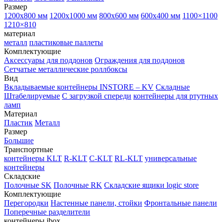
Размер
1200х800 мм
1200х1000 мм
800х600 мм
600х400 мм
1100×1100
1210×810
материал
металл
пластиковые паллеты
Комплектующие
Аксессуары для поддонов
Ограждения для поддонов
Сетчатые металлические роллбоксы
Вид
Вкладываемые контейнеры INSTORE – KV
Складные
Штабелируемые
С загрузкой спереди
контейнеры для ртутных
ламп
Материал
Пластик
Металл
Размер
Большие
Транспортные
контейнеры KLT
R-KLT
C-KLT
RL-KLT
универсальные
контейнеры
Складские
Полочные SK
Полочные RK
Складские ящики logic store
Комплектующие
Перегородки
Настенные панели, стойки
Фронтальные панели
Поперечные разделители
контейнеры ibox