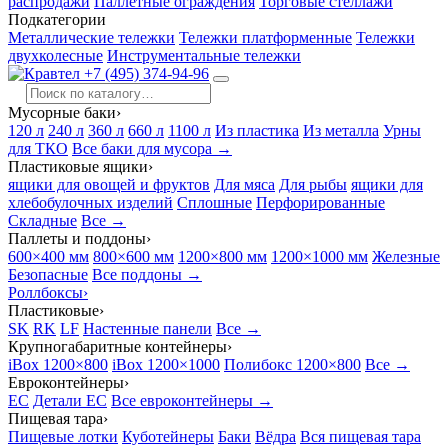
распродажи
Паллетные ограждения
Торговые стеллажи
Подкатегории
Металлические тележки
Тележки платформенные
Тележки
двухколесные
Инструментальные тележки
+7 (495) 374-94-96
Мусорные баки
›
120 л
240 л
360 л
660 л
1100 л
Из пластика
Из металла
Урны
для ТКО
Все баки для мусора →
Пластиковые ящики
›
ящики для овощей и фруктов
Для мяса
Для рыбы
ящики для
хлебобулочных изделий
Сплошные
Перфорированные
Складные
Все →
Паллеты и поддоны
›
600×400 мм
800×600 мм
1200×800 мм
1200×1000 мм
Железные
Безопасные
Все поддоны →
Роллбоксы
›
Пластиковые
›
SK
RK
LF
Настенные панели
Все →
Крупногабаритные контейнеры
›
iBox 1200×800
iBox 1200×1000
Полибокс 1200×800
Все →
Евроконтейнеры
›
EC
Детали EC
Все евроконтейнеры →
Пищевая тара
›
Пищевые лотки
Куботейнеры
Баки
Вёдра
Вся пищевая тара