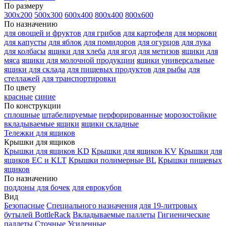
По размеру
300х200
500х300
600х400
800х400
800х600
По назначению
для овощей и фруктов
для грибов
для картофеля
для моркови
для капусты
для яблок
для помидоров
для огурцов
для лука
для колбасы
ящики для хлеба
для ягод
для метизов
ящики для
мяса
ящики для молочной продукции
ящики универсальные
ящики для склада
для пищевых продуктов
для рыбы
для
стеллажей
для транспортировки
По цвету
красные
синие
По конструкции
сплошные
штабелируемые
перфорированные
морозостойкие
вкладываемые ящики
ящики складные
Тележки для ящиков
Крышки для ящиков
Крышки для ящиков KD
Крышки для ящиков KV
Крышки для
ящиков EC и KLT
Крышки полимерные BL
Крышки пищевых
ящиков
По назначению
поддоны для бочек
для еврокубов
Вид
Безопасные
Специального назначения
для 19-литровых
бутылей BottleRack
Вкладываемые паллеты
Гигиенические
паллеты
Сточные
Усиленные