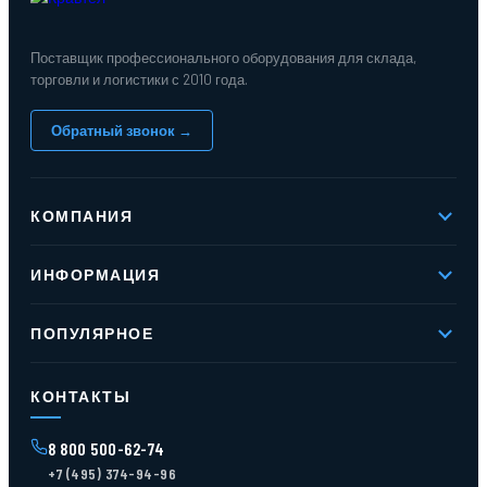
Поставщик профессионального оборудования для склада,
торговли и логистики с 2010 года.
Обратный звонок →
КОМПАНИЯ
О компании
ИНФОРМАЦИЯ
Реквизиты
Вакансии
Новое и хиты продаж
Контакты
ПОПУЛЯРНОЕ
Доставка и оплата
Оферта
Карта сайта
Стеллажи мезонинные
Контейнеры для отходов
КОНТАКТЫ
Поддоны
Ящики пластиковые
8 800 500-62-74
Тара пласт. и металл.
+7 (495) 374-94-96