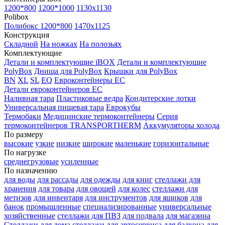
1200*800
1200*1000
1130x1130
Polibox
Полибокс 1200*800
1470х1125
Конструкция
Складной
На ножках
На полозьях
Комплектующие
Детали и комплектующие iBOX
Детали и комплектующие
PolyBox
Днища для PolyBox
Крышки для PolyBox
BN
XL
SL
EQ
Евроконтейнеры EC
Детали евроконтейнеров EC
Наливная тара
Пластиковые ведра
Кондитерские лотки
Универсальная пищевая тара
Еврокубы
Термобаки
Медицинские термоконтейнеры
Серия
термоконтейнеров TRANSPORTHERM
Аккумуляторы холода
По размеру
высокие
узкие
низкие
широкие
маленькие
горизонтальные
По нагрузке
среднегрузовые
усиленные
По назначению
для воды
для рассады
для одежды
для книг
стеллажи для
хранения
для товара
для овощей
для колес
стеллажи для
метизов
для инвентаря
для инструментов
для ящиков
для
банок
промышленные
специализированные
универсальные
хозяйственные
стеллажи для ПВЗ
для подвала
для магазина
Стеллажи для дома
стеллажи для автосервиса
для балкона
для