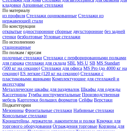
кладовки
Архивные стеллажи
По материалу
из профиля
Стеллажи оцинкованные
Стеллажи из
нержавеющей стали
По конструкции
открытые
односторонние
сборные
двухсторонние
без задней
стенки
безболтовые
Угловые стеллажи
По исполнению
стационарные
По полкам / ярусам
полочные стеллажи
Стеллажи с перфорированными полками
для гаража
стеллажи для склада
SBL
MS U
SB
MS Standart
(500 кг на секцию)
Стеллажи для офиса
MS Pro (до 4000 кг на
секцию)
ES легкие (120 кг на секцию)
Стеллажи с
пластиковыми ящиками
Комплектующие для стеллажей и
аксессуары
Металлические шкафы для раздевалок
Шкафы для одежды
Кассетницы
Тумбы инструментальные
Производственная
мебель
Картотеки больших форматов
Сейфы
Верстаки
Подкатегории
Мезонины
Фронтальные стеллажи
Набивные стеллажи
Консольные стеллажи
Кронштейны, держатели, накопители и полки
Крючки для
торгового оборудования
Ограждения торговые
Корзины для