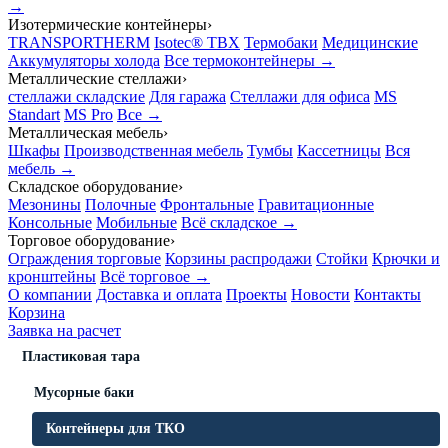
→
Изотермические контейнеры
›
TRANSPORTHERM
Isotec® TBX
Термобаки
Медицинские
Аккумуляторы холода
Все термоконтейнеры →
Металлические стеллажи
›
стеллажи складские
Для гаража
Стеллажи для офиса
MS
Standart
MS Pro
Все →
Металлическая мебель
›
Шкафы
Производственная мебель
Тумбы
Кассетницы
Вся
мебель →
Складское оборудование
›
Мезонины
Полочные
Фронтальные
Гравитационные
Консольные
Мобильные
Всё складское →
Торговое оборудование
›
Ограждения торговые
Корзины распродажи
Стойки
Крючки и
кронштейны
Всё торговое →
О компании
Доставка и оплата
Проекты
Новости
Контакты
Корзина
Заявка на расчет
Пластиковая тара
Мусорные баки
Контейнеры для ТКО