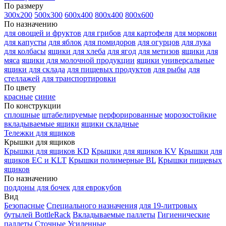
По размеру
300х200
500х300
600х400
800х400
800х600
По назначению
для овощей и фруктов
для грибов
для картофеля
для моркови
для капусты
для яблок
для помидоров
для огурцов
для лука
для колбасы
ящики для хлеба
для ягод
для метизов
ящики для
мяса
ящики для молочной продукции
ящики универсальные
ящики для склада
для пищевых продуктов
для рыбы
для
стеллажей
для транспортировки
По цвету
красные
синие
По конструкции
сплошные
штабелируемые
перфорированные
морозостойкие
вкладываемые ящики
ящики складные
Тележки для ящиков
Крышки для ящиков
Крышки для ящиков KD
Крышки для ящиков KV
Крышки для
ящиков EC и KLT
Крышки полимерные BL
Крышки пищевых
ящиков
По назначению
поддоны для бочек
для еврокубов
Вид
Безопасные
Специального назначения
для 19-литровых
бутылей BottleRack
Вкладываемые паллеты
Гигиенические
паллеты
Сточные
Усиленные