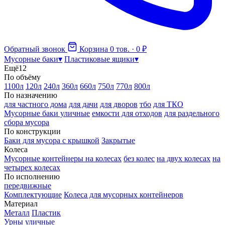
Обратный звонок
Корзина
0 тов. · 0 ₽
Мусорные баки
▾
Пластиковые ящики
▾
Ещё
12
По объёму
1100л
120л
240л
360л
660л
750л
770л
800л
По назначению
для частного дома
для дачи
для дворов
тбо
для ТКО
Мусорные баки уличные
емкости для отходов
для раздельного
сбора мусора
По конструкции
Баки для мусора с крышкой
Закрытые
Колеса
Мусорные контейнеры на колесах
без колес
на двух колесах
на
четырех колесах
По исполнению
передвижные
Комплектующие
Колеса для мусорных контейнеров
Материал
Металл
Пластик
Урны уличные