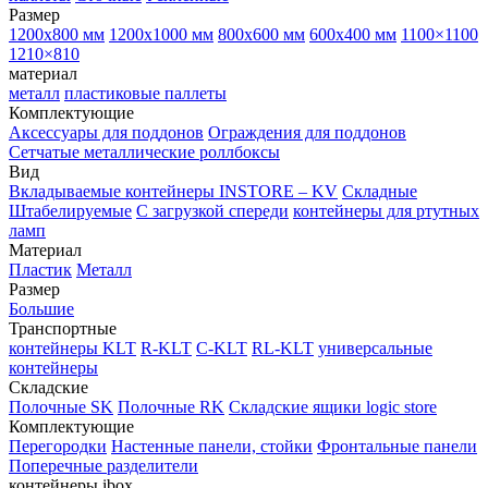
Размер
1200х800 мм
1200х1000 мм
800х600 мм
600х400 мм
1100×1100
1210×810
материал
металл
пластиковые паллеты
Комплектующие
Аксессуары для поддонов
Ограждения для поддонов
Сетчатые металлические роллбоксы
Вид
Вкладываемые контейнеры INSTORE – KV
Складные
Штабелируемые
С загрузкой спереди
контейнеры для ртутных
ламп
Материал
Пластик
Металл
Размер
Большие
Транспортные
контейнеры KLT
R-KLT
C-KLT
RL-KLT
универсальные
контейнеры
Складские
Полочные SK
Полочные RK
Складские ящики logic store
Комплектующие
Перегородки
Настенные панели, стойки
Фронтальные панели
Поперечные разделители
контейнеры ibox