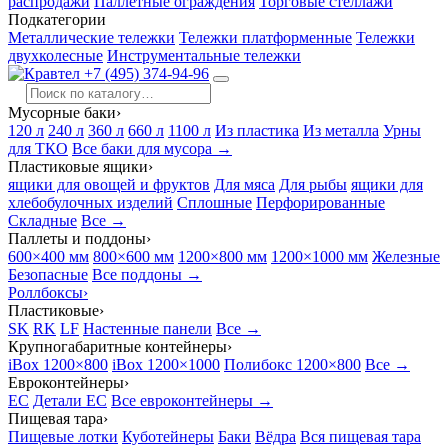
распродажи
Паллетные ограждения
Торговые стеллажи
Подкатегории
Металлические тележки
Тележки платформенные
Тележки
двухколесные
Инструментальные тележки
+7 (495) 374-94-96
Мусорные баки
›
120 л
240 л
360 л
660 л
1100 л
Из пластика
Из металла
Урны
для ТКО
Все баки для мусора →
Пластиковые ящики
›
ящики для овощей и фруктов
Для мяса
Для рыбы
ящики для
хлебобулочных изделий
Сплошные
Перфорированные
Складные
Все →
Паллеты и поддоны
›
600×400 мм
800×600 мм
1200×800 мм
1200×1000 мм
Железные
Безопасные
Все поддоны →
Роллбоксы
›
Пластиковые
›
SK
RK
LF
Настенные панели
Все →
Крупногабаритные контейнеры
›
iBox 1200×800
iBox 1200×1000
Полибокс 1200×800
Все →
Евроконтейнеры
›
EC
Детали EC
Все евроконтейнеры →
Пищевая тара
›
Пищевые лотки
Куботейнеры
Баки
Вёдра
Вся пищевая тара