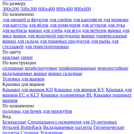
По размеру
300х200
500х300
600х400
800х400
800х600
По назначению
для овощей и фруктов
для грибов
для картофеля
для моркови
для капусты
для яблок
для помидоров
для огурцов
для лука
для колбасы
ящики для хлеба
для ягод
для метизов
ящики для
мяса
ящики для молочной продукции
ящики универсальные
ящики для склада
для пищевых продуктов
для рыбы
для
стеллажей
для транспортировки
По цвету
красные
синие
По конструкции
сплошные
штабелируемые
перфорированные
морозостойкие
вкладываемые ящики
ящики складные
Тележки для ящиков
Крышки для ящиков
Крышки для ящиков KD
Крышки для ящиков KV
Крышки для
ящиков EC и KLT
Крышки полимерные BL
Крышки пищевых
ящиков
По назначению
поддоны для бочек
для еврокубов
Вид
Безопасные
Специального назначения
для 19-литровых
бутылей BottleRack
Вкладываемые паллеты
Гигиенические
паллеты
Сточные
Усиленные