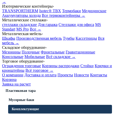
→
Изотермические контейнеры
›
TRANSPORTHERM
Isotec® TBX
Термобаки
Медицинские
Аккумуляторы холода
Все термоконтейнеры →
Металлические стеллажи
›
стеллажи складские
Для гаража
Стеллажи для офиса
MS
Standart
MS Pro
Все →
Металлическая мебель
›
Шкафы
Производственная мебель
Тумбы
Кассетницы
Вся
мебель →
Складское оборудование
›
Мезонины
Полочные
Фронтальные
Гравитационные
Консольные
Мобильные
Всё складское →
Торговое оборудование
›
Ограждения торговые
Корзины распродажи
Стойки
Крючки и
кронштейны
Всё торговое →
О компании
Доставка и оплата
Проекты
Новости
Контакты
Корзина
Заявка на расчет
Пластиковая тара
Мусорные баки
Комплектующие