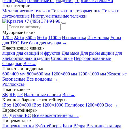
распродажи
Паллетные ограждения
Торговые стеллажи
Подкатегории
Металлические тележки
Тележки платформенные
Тележки
двухколесные
Инструментальные тележки
+7 (495) 374-94-96
Мусорные баки
›
120 л
240 л
360 л
660 л
1100 л
Из пластика
Из металла
Урны
для ТКО
Все баки для мусора →
Пластиковые ящики
›
ящики для овощей и фруктов
Для мяса
Для рыбы
ящики для
хлебобулочных изделий
Сплошные
Перфорированные
Складные
Все →
Паллеты и поддоны
›
600×400 мм
800×600 мм
1200×800 мм
1200×1000 мм
Железные
Безопасные
Все поддоны →
Роллбоксы
›
Пластиковые
›
SK
RK
LF
Настенные панели
Все →
Крупногабаритные контейнеры
›
iBox 1200×800
iBox 1200×1000
Полибокс 1200×800
Все →
Евроконтейнеры
›
EC
Детали EC
Все евроконтейнеры →
Пищевая тара
›
Пищевые лотки
Куботейнеры
Баки
Вёдра
Вся пищевая тара