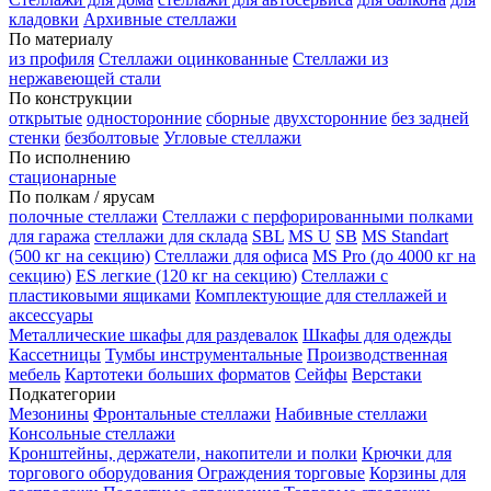
кладовки
Архивные стеллажи
По материалу
из профиля
Стеллажи оцинкованные
Стеллажи из
нержавеющей стали
По конструкции
открытые
односторонние
сборные
двухсторонние
без задней
стенки
безболтовые
Угловые стеллажи
По исполнению
стационарные
По полкам / ярусам
полочные стеллажи
Стеллажи с перфорированными полками
для гаража
стеллажи для склада
SBL
MS U
SB
MS Standart
(500 кг на секцию)
Стеллажи для офиса
MS Pro (до 4000 кг на
секцию)
ES легкие (120 кг на секцию)
Стеллажи с
пластиковыми ящиками
Комплектующие для стеллажей и
аксессуары
Металлические шкафы для раздевалок
Шкафы для одежды
Кассетницы
Тумбы инструментальные
Производственная
мебель
Картотеки больших форматов
Сейфы
Верстаки
Подкатегории
Мезонины
Фронтальные стеллажи
Набивные стеллажи
Консольные стеллажи
Кронштейны, держатели, накопители и полки
Крючки для
торгового оборудования
Ограждения торговые
Корзины для