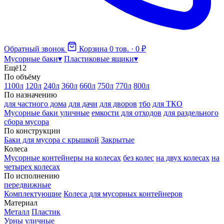
Обратный звонок
Корзина
0 тов. · 0 ₽
Мусорные баки
▾
Пластиковые ящики
▾
Ещё
12
По объёму
1100л
120л
240л
360л
660л
750л
770л
800л
По назначению
для частного дома
для дачи
для дворов
тбо
для ТКО
Мусорные баки уличные
емкости для отходов
для раздельного
сбора мусора
По конструкции
Баки для мусора с крышкой
Закрытые
Колеса
Мусорные контейнеры на колесах
без колес
на двух колесах
на
четырех колесах
По исполнению
передвижные
Комплектующие
Колеса для мусорных контейнеров
Материал
Металл
Пластик
Урны уличные