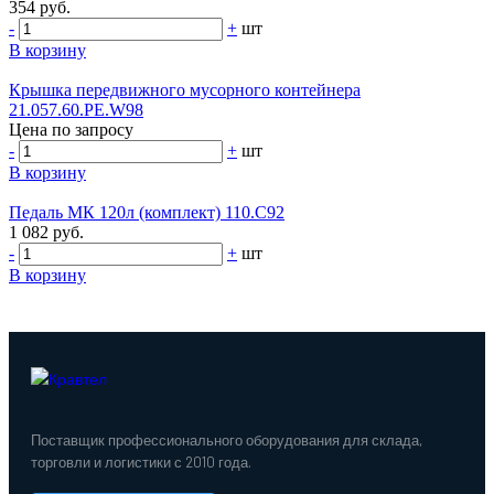
354 руб.
-
+
шт
В корзину
Крышка передвижного мусорного контейнера
21.057.60.PE.W98
Цена по запросу
-
+
шт
В корзину
Педаль МК 120л (комплект) 110.С92
1 082 руб.
-
+
шт
В корзину
Поставщик профессионального оборудования для склада,
торговли и логистики с 2010 года.