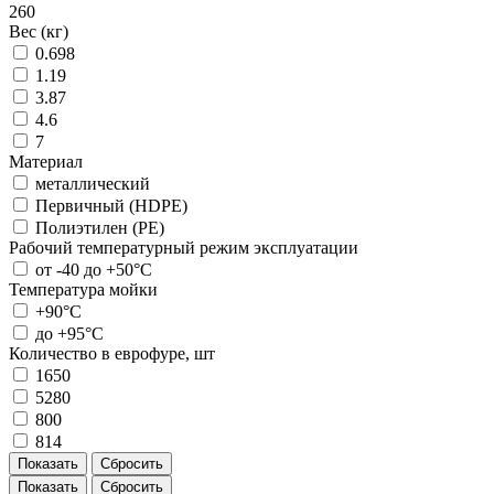
260
Вес (кг)
0.698
1.19
3.87
4.6
7
Материал
металлический
Первичный (HDPE)
Полиэтилен (PE)
Рабочий температурный режим эксплуатации
от -40 до +50°С
Температура мойки
+90°С
до +95°С
Количество в еврофуре, шт
1650
5280
800
814
Показать
Сбросить