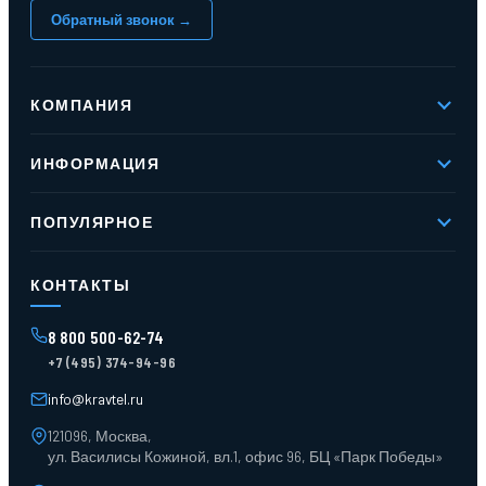
Обратный звонок →
КОМПАНИЯ
О компании
ИНФОРМАЦИЯ
Реквизиты
Вакансии
Новое и хиты продаж
Контакты
ПОПУЛЯРНОЕ
Доставка и оплата
Оферта
Карта сайта
Стеллажи мезонинные
Контейнеры для отходов
КОНТАКТЫ
Поддоны
Ящики пластиковые
8 800 500-62-74
Тара пласт. и металл.
+7 (495) 374-94-96
Лотки пластиковые
Тележки для склада
info@kravtel.ru
121096, Москва,
ул. Василисы Кожиной, вл.1, офис 96, БЦ «Парк Победы»