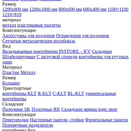
Размер
1200х800 мм
1200х1000 мм
800х600 мм
600х400 мм
1100×1100
1210×810
материал
металл
пластиковые паллеты
Комплектующие
Аксессуары для поддонов
Ограждения для поддонов
Сетчатые металлические роллбоксы
Вид
Вкладываемые контейнеры INSTORE – KV
Складные
Штабелируемые
С загрузкой спереди
контейнеры для ртутных
ламп
Материал
Пластик
Металл
Размер
Большие
Транспортные
контейнеры KLT
R-KLT
C-KLT
RL-KLT
универсальные
контейнеры
Складские
Полочные SK
Полочные RK
Складские ящики logic store
Комплектующие
Перегородки
Настенные панели, стойки
Фронтальные панели
Поперечные разделители
контейнеры ibox