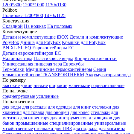
1200*800
1200*1000
1130x1130
Polibox
Полибокс 1200*800
1470х1125
Конструкция
Складной
На ножках
На полозьях
Комплектующие
Детали и комплектующие iBOX
Детали и комплектующие
PolyBox
Днища для PolyBox
Крышки для PolyBox
BN
XL
SL
EQ
Евроконтейнеры EC
Детали евроконтейнеров EC
Наливная тара
Пластиковые ведра
Кондитерские лотки
Универсальная пищевая тара
Еврокубы
Термобаки
Медицинские термоконтейнеры
Серия
термоконтейнеров TRANSPORTHERM
Аккумуляторы холода
По размеру
высокие
узкие
низкие
широкие
маленькие
горизонтальные
По нагрузке
среднегрузовые
усиленные
По назначению
для воды
для рассады
для одежды
для книг
стеллажи для
хранения
для товара
для овощей
для колес
стеллажи для
метизов
для инвентаря
для инструментов
для ящиков
для
банок
промышленные
специализированные
универсальные
хозяйственные
стеллажи для ПВЗ
для подвала
для магазина
Стеллажи для дома
стеллажи для автосервиса
для балкона
для