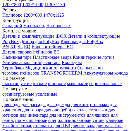
1200*800
1200*1000
1130x1130
Polibox
Полибокс 1200*800
1470х1125
Конструкция
Складной
На ножках
На полозьях
Комплектующие
Детали и комплектующие iBOX
Детали и комплектующие
PolyBox
Днища для PolyBox
Крышки для PolyBox
BN
XL
SL
EQ
Евроконтейнеры EC
Детали евроконтейнеров EC
Наливная тара
Пластиковые ведра
Кондитерские лотки
Универсальная пищевая тара
Еврокубы
Термобаки
Медицинские термоконтейнеры
Серия
термоконтейнеров TRANSPORTHERM
Аккумуляторы холода
По размеру
высокие
узкие
низкие
широкие
маленькие
горизонтальные
По нагрузке
среднегрузовые
усиленные
По назначению
для воды
для рассады
для одежды
для книг
стеллажи для
хранения
для товара
для овощей
для колес
стеллажи для
метизов
для инвентаря
для инструментов
для ящиков
для
банок
промышленные
специализированные
универсальные
хозяйственные
стеллажи для ПВЗ
для подвала
для магазина
Стеллажи для дома
стеллажи для автосервиса
для балкона
для