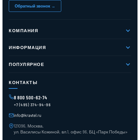
Обратный звонок →
КОМПАНИЯ
О компании
ИНФОРМАЦИЯ
Реквизиты
Вакансии
Новое и хиты продаж
Контакты
ПОПУЛЯРНОЕ
Доставка и оплата
Оферта
Карта сайта
Стеллажи мезонинные
Контейнеры для отходов
КОНТАКТЫ
Поддоны
Ящики пластиковые
8 800 500-62-74
Тара пласт. и металл.
+7 (495) 374-94-96
Лотки пластиковые
Тележки для склада
info@kravtel.ru
121096, Москва,
ул. Василисы Кожиной, вл.1, офис 96, БЦ «Парк Победы»