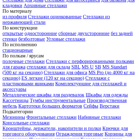
кладовки
Архивные стеллажи
По материалу
из профиля
Стеллажи оцинкованные
Стеллажи из
нержавеющей стали
По конструкции
открытые
односторонние
сборные
двухсторонние
без задней
стенки
безболтовые
Угловые стеллажи
По исполнению
стационарные
По полкам / ярусам
полочные стеллажи
Стеллажи с перфорированными полками
для гаража
стеллажи для склада
SBL
MS U
SB
MS Standart
(500 кг на секцию)
Стеллажи для офиса
MS Pro (до 4000 кг на
секцию)
ES легкие (120 кг на секцию)
Стеллажи с
пластиковыми ящиками
Комплектующие для стеллажей и
аксессуары
Металлические шкафы для раздевалок
Шкафы для одежды
Кассетницы
Тумбы инструментальные
Производственная
мебель
Картотеки больших форматов
Сейфы
Верстаки
Подкатегории
Мезонины
Фронтальные стеллажи
Набивные стеллажи
Консольные стеллажи
Кронштейны, держатели, накопители и полки
Крючки для
торгового оборудования
Ограждения торговые
Корзины для