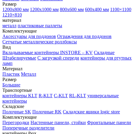
Размер
1200х800 мм
1200х1000 мм
800х600 мм
600х400 мм
1100×1100
1210×810
материал
металл
пластиковые паллеты
Комплектующие
Аксессуары для поддонов
Ограждения для поддонов
Сетчатые металлические роллбоксы
Вид
Вкладываемые контейнеры INSTORE – KV
Складные
Штабелируемые
С загрузкой спереди
контейнеры для ртутных
ламп
Материал
Пластик
Металл
Размер
Большие
Транспортные
контейнеры KLT
R-KLT
C-KLT
RL-KLT
универсальные
контейнеры
Складские
Полочные SK
Полочные RK
Складские ящики logic store
Комплектующие
Перегородки
Настенные панели, стойки
Фронтальные панели
Поперечные разделители
контейнеры ibox