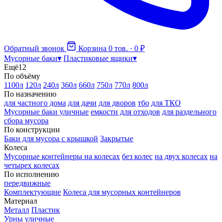
Обратный звонок
Корзина
0 тов. · 0 ₽
Мусорные баки
▾
Пластиковые ящики
▾
Ещё
12
По объёму
1100л
120л
240л
360л
660л
750л
770л
800л
По назначению
для частного дома
для дачи
для дворов
тбо
для ТКО
Мусорные баки уличные
емкости для отходов
для раздельного
сбора мусора
По конструкции
Баки для мусора с крышкой
Закрытые
Колеса
Мусорные контейнеры на колесах
без колес
на двух колесах
на
четырех колесах
По исполнению
передвижные
Комплектующие
Колеса для мусорных контейнеров
Материал
Металл
Пластик
Урны уличные