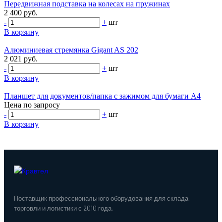
Передвижная подставка на колесах на пружинаx
2 400 руб.
-
+
шт
В корзину
Алюминиевая стремянка Gigant AS 202
2 021 руб.
-
+
шт
В корзину
Планшет для документов/папка с зажимом для бумаги А4
Цена по запросу
-
+
шт
В корзину
Поставщик профессионального оборудования для склада,
торговли и логистики с 2010 года.