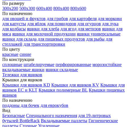
По размеру
300х200
500х300
600х400
800х400
800х600
По назначению
для овощей и фруктов
для грибов
для картофеля
для моркови
для капусты
для яблок
для помидоров
для огурцов
для лука
для колбасы
ящики для хлеба
для ягод
для метизов
ящики для
мяса
ящики для молочной продукции
ящики универсальные
ящики для склада
для пищевых продуктов
для рыбы
для
стеллажей
для транспортировки
По цвету
красные
синие
По конструкции
сплошные
штабелируемые
перфорированные
морозостойкие
вкладываемые ящики
ящики складные
Тележки для ящиков
Крышки для ящиков
Крышки для ящиков KD
Крышки для ящиков KV
Крышки для
ящиков EC и KLT
Крышки полимерные BL
Крышки пищевых
ящиков
По назначению
поддоны для бочек
для еврокубов
Вид
Безопасные
Специального назначения
для 19-литровых
бутылей BottleRack
Вкладываемые паллеты
Гигиенические
паллеты
Сточные
Усиленные