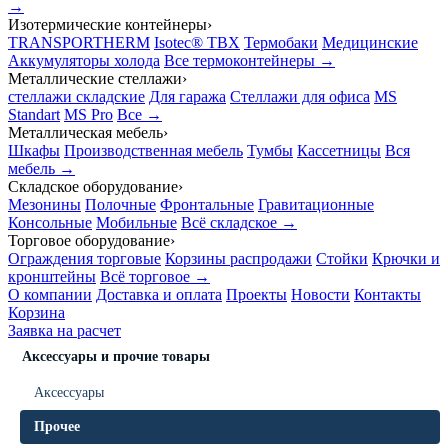
→
Изотермические контейнеры
›
TRANSPORTHERM
Isotec® TBX
Термобаки
Медицинские
Аккумуляторы холода
Все термоконтейнеры →
Металлические стеллажи
›
стеллажи складские
Для гаража
Стеллажи для офиса
MS
Standart
MS Pro
Все →
Металлическая мебель
›
Шкафы
Производственная мебель
Тумбы
Кассетницы
Вся
мебель →
Складское оборудование
›
Мезонины
Полочные
Фронтальные
Гравитационные
Консольные
Мобильные
Всё складское →
Торговое оборудование
›
Ограждения торговые
Корзины распродажи
Стойки
Крючки и
кронштейны
Всё торговое →
О компании
Доставка и оплата
Проекты
Новости
Контакты
Корзина
Заявка на расчет
Аксессуары и прочие товары
Аксессуары
Прочее