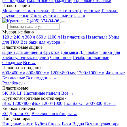
распродажи
Паллетные ограждения
Торговые стеллажи
Подкатегории
Металлические тележки
Тележки платформенные
Тележки
двухколесные
Инструментальные тележки
+7 (495) 374-94-96
Мусорные баки
›
120 л
240 л
360 л
660 л
1100 л
Из пластика
Из металла
Урны
для ТКО
Все баки для мусора →
Пластиковые ящики
›
ящики для овощей и фруктов
Для мяса
Для рыбы
ящики для
хлебобулочных изделий
Сплошные
Перфорированные
Складные
Все →
Паллеты и поддоны
›
600×400 мм
800×600 мм
1200×800 мм
1200×1000 мм
Железные
Безопасные
Все поддоны →
Роллбоксы
›
Пластиковые
›
SK
RK
LF
Настенные панели
Все →
Крупногабаритные контейнеры
›
iBox 1200×800
iBox 1200×1000
Полибокс 1200×800
Все →
Евроконтейнеры
›
EC
Детали EC
Все евроконтейнеры →
Пищевая тара
›
Пищевые лотки
Куботейнеры
Баки
Вёдра
Вся пищевая тара