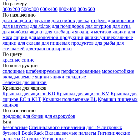
По размеру
300х200
500х300
600х400
800х400
800х600
По назначению
для овощей и фруктов
для грибов
для картофеля
для моркови
для капусты
для яблок
для помидоров
для огурцов
для лука
для колбасы
ящики для хлеба
для ягод
для метизов
ящики для
мяса
ящики для молочной продукции
ящики универсальные
ящики для склада
для пищевых продуктов
для рыбы
для
стеллажей
для транспортировки
По цвету
красные
синие
По конструкции
сплошные
штабелируемые
перфорированные
морозостойкие
вкладываемые ящики
ящики складные
Тележки для ящиков
Крышки для ящиков
Крышки для ящиков KD
Крышки для ящиков KV
Крышки для
ящиков EC и KLT
Крышки полимерные BL
Крышки пищевых
ящиков
По назначению
поддоны для бочек
для еврокубов
Вид
Безопасные
Специального назначения
для 19-литровых
бутылей BottleRack
Вкладываемые паллеты
Гигиенические
паллеты
Сточные
Усиленные