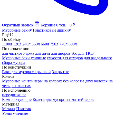
Обратный звонок
Корзина
0 тов. · 0 ₽
Мусорные баки
▾
Пластиковые ящики
▾
Ещё
12
По объёму
1100л
120л
240л
360л
660л
750л
770л
800л
По назначению
для частного дома
для дачи
для дворов
тбо
для ТКО
Мусорные баки уличные
емкости для отходов
для раздельного
сбора мусора
По конструкции
Баки для мусора с крышкой
Закрытые
Колеса
Мусорные контейнеры на колесах
без колес
на двух колесах
на
четырех колесах
По исполнению
передвижные
Комплектующие
Колеса для мусорных контейнеров
Материал
Металл
Пластик
Урны уличные