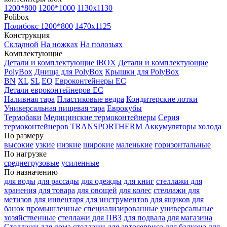
1200*800
1200*1000
1130x1130
Polibox
Полибокс 1200*800
1470х1125
Конструкция
Складной
На ножках
На полозьях
Комплектующие
Детали и комплектующие iBOX
Детали и комплектующие
PolyBox
Днища для PolyBox
Крышки для PolyBox
BN
XL
SL
EQ
Евроконтейнеры EC
Детали евроконтейнеров EC
Наливная тара
Пластиковые ведра
Кондитерские лотки
Универсальная пищевая тара
Еврокубы
Термобаки
Медицинские термоконтейнеры
Серия
термоконтейнеров TRANSPORTHERM
Аккумуляторы холода
По размеру
высокие
узкие
низкие
широкие
маленькие
горизонтальные
По нагрузке
среднегрузовые
усиленные
По назначению
для воды
для рассады
для одежды
для книг
стеллажи для
хранения
для товара
для овощей
для колес
стеллажи для
метизов
для инвентаря
для инструментов
для ящиков
для
банок
промышленные
специализированные
универсальные
хозяйственные
стеллажи для ПВЗ
для подвала
для магазина
Стеллажи для дома
стеллажи для автосервиса
для балкона
для