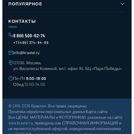
Контакты
ПОПУЛЯРНОЕ
Доставка и оплата
Оферта
Карта сайта
Стеллажи мезонинные
Контейнеры для отходов
КОНТАКТЫ
Поддоны
Ящики пластиковые
8 800 500-62-74
Тара пласт. и металл.
+7 (495) 374-94-96
Лотки пластиковые
Тележки для склада
info@kravtel.ru
121096, Москва,
ул. Василисы Кожиной, вл.1, офис 96, БЦ «Парк Победы»
Пн–Пт
9:00–18:00
Обед 13:00–14:00
© 2010–2026 Кравтел. Все права защищены.
Политика обработки персональных данных
Карта сайта
Все ЦЕНЫ, МАТЕРИАЛЫ и ФОТОГРАФИИ, указанные на сайте
www.kravtel.ru, приведены как СПРАВОЧНАЯ ИНФОРМАЦИЯ и
не являются публичной офертой, определяемой положениями