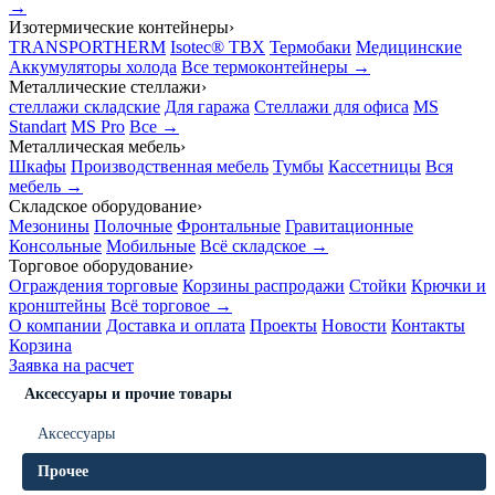
→
Изотермические контейнеры
›
TRANSPORTHERM
Isotec® TBX
Термобаки
Медицинские
Аккумуляторы холода
Все термоконтейнеры →
Металлические стеллажи
›
стеллажи складские
Для гаража
Стеллажи для офиса
MS
Standart
MS Pro
Все →
Металлическая мебель
›
Шкафы
Производственная мебель
Тумбы
Кассетницы
Вся
мебель →
Складское оборудование
›
Мезонины
Полочные
Фронтальные
Гравитационные
Консольные
Мобильные
Всё складское →
Торговое оборудование
›
Ограждения торговые
Корзины распродажи
Стойки
Крючки и
кронштейны
Всё торговое →
О компании
Доставка и оплата
Проекты
Новости
Контакты
Корзина
Заявка на расчет
Аксессуары и прочие товары
Аксессуары
Прочее