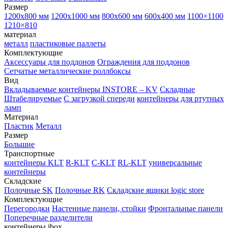
Размер
1200х800 мм
1200х1000 мм
800х600 мм
600х400 мм
1100×1100
1210×810
материал
металл
пластиковые паллеты
Комплектующие
Аксессуары для поддонов
Ограждения для поддонов
Сетчатые металлические роллбоксы
Вид
Вкладываемые контейнеры INSTORE – KV
Складные
Штабелируемые
С загрузкой спереди
контейнеры для ртутных
ламп
Материал
Пластик
Металл
Размер
Большие
Транспортные
контейнеры KLT
R-KLT
C-KLT
RL-KLT
универсальные
контейнеры
Складские
Полочные SK
Полочные RK
Складские ящики logic store
Комплектующие
Перегородки
Настенные панели, стойки
Фронтальные панели
Поперечные разделители
контейнеры ibox