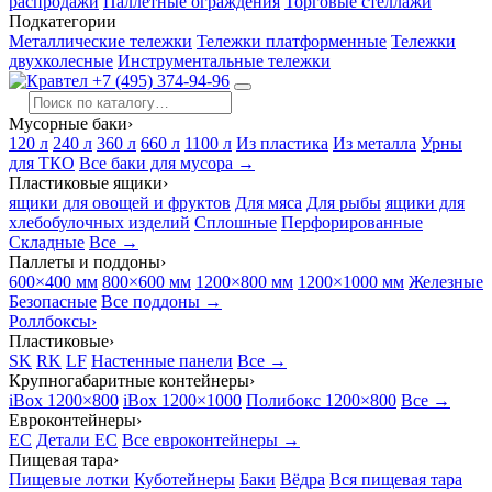
распродажи
Паллетные ограждения
Торговые стеллажи
Подкатегории
Металлические тележки
Тележки платформенные
Тележки
двухколесные
Инструментальные тележки
+7 (495) 374-94-96
Мусорные баки
›
120 л
240 л
360 л
660 л
1100 л
Из пластика
Из металла
Урны
для ТКО
Все баки для мусора →
Пластиковые ящики
›
ящики для овощей и фруктов
Для мяса
Для рыбы
ящики для
хлебобулочных изделий
Сплошные
Перфорированные
Складные
Все →
Паллеты и поддоны
›
600×400 мм
800×600 мм
1200×800 мм
1200×1000 мм
Железные
Безопасные
Все поддоны →
Роллбоксы
›
Пластиковые
›
SK
RK
LF
Настенные панели
Все →
Крупногабаритные контейнеры
›
iBox 1200×800
iBox 1200×1000
Полибокс 1200×800
Все →
Евроконтейнеры
›
EC
Детали EC
Все евроконтейнеры →
Пищевая тара
›
Пищевые лотки
Куботейнеры
Баки
Вёдра
Вся пищевая тара