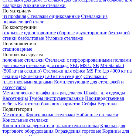
кладовки
Архивные стеллажи
По материалу
из профиля
Стеллажи оцинкованные
Стеллажи из
нержавеющей стали
По конструкции
открытые
односторонние
сборные
двухсторонние
без задней
стенки
безболтовые
Угловые стеллажи
По исполнению
стационарные
По полкам / ярусам
полочные стеллажи
Стеллажи с перфорированными полками
для гаража
стеллажи для склада
SBL
MS U
SB
MS Standart
(500 кг на секцию)
Стеллажи для офиса
MS Pro (до 4000 кг на
секцию)
ES легкие (120 кг на секцию)
Стеллажи с
пластиковыми ящиками
Комплектующие для стеллажей и
аксессуары
Металлические шкафы для раздевалок
Шкафы для одежды
Кассетницы
Тумбы инструментальные
Производственная
мебель
Картотеки больших форматов
Сейфы
Верстаки
Подкатегории
Мезонины
Фронтальные стеллажи
Набивные стеллажи
Консольные стеллажи
Кронштейны, держатели, накопители и полки
Крючки для
торгового оборудования
Ограждения торговые
Корзины для