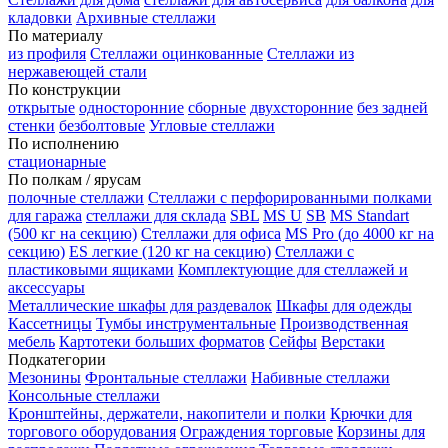
кладовки
Архивные стеллажи
По материалу
из профиля
Стеллажи оцинкованные
Стеллажи из
нержавеющей стали
По конструкции
открытые
односторонние
сборные
двухсторонние
без задней
стенки
безболтовые
Угловые стеллажи
По исполнению
стационарные
По полкам / ярусам
полочные стеллажи
Стеллажи с перфорированными полками
для гаража
стеллажи для склада
SBL
MS U
SB
MS Standart
(500 кг на секцию)
Стеллажи для офиса
MS Pro (до 4000 кг на
секцию)
ES легкие (120 кг на секцию)
Стеллажи с
пластиковыми ящиками
Комплектующие для стеллажей и
аксессуары
Металлические шкафы для раздевалок
Шкафы для одежды
Кассетницы
Тумбы инструментальные
Производственная
мебель
Картотеки больших форматов
Сейфы
Верстаки
Подкатегории
Мезонины
Фронтальные стеллажи
Набивные стеллажи
Консольные стеллажи
Кронштейны, держатели, накопители и полки
Крючки для
торгового оборудования
Ограждения торговые
Корзины для