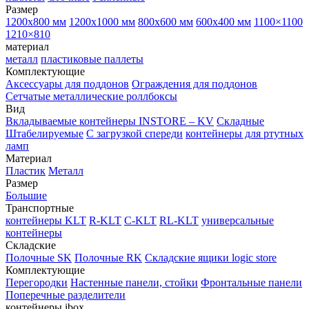
Размер
1200х800 мм
1200х1000 мм
800х600 мм
600х400 мм
1100×1100
1210×810
материал
металл
пластиковые паллеты
Комплектующие
Аксессуары для поддонов
Ограждения для поддонов
Сетчатые металлические роллбоксы
Вид
Вкладываемые контейнеры INSTORE – KV
Складные
Штабелируемые
С загрузкой спереди
контейнеры для ртутных
ламп
Материал
Пластик
Металл
Размер
Большие
Транспортные
контейнеры KLT
R-KLT
C-KLT
RL-KLT
универсальные
контейнеры
Складские
Полочные SK
Полочные RK
Складские ящики logic store
Комплектующие
Перегородки
Настенные панели, стойки
Фронтальные панели
Поперечные разделители
контейнеры ibox