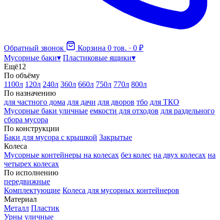
Обратный звонок
Корзина
0 тов. · 0 ₽
Мусорные баки
▾
Пластиковые ящики
▾
Ещё
12
По объёму
1100л
120л
240л
360л
660л
750л
770л
800л
По назначению
для частного дома
для дачи
для дворов
тбо
для ТКО
Мусорные баки уличные
емкости для отходов
для раздельного
сбора мусора
По конструкции
Баки для мусора с крышкой
Закрытые
Колеса
Мусорные контейнеры на колесах
без колес
на двух колесах
на
четырех колесах
По исполнению
передвижные
Комплектующие
Колеса для мусорных контейнеров
Материал
Металл
Пластик
Урны уличные