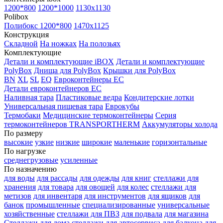
1200*800
1200*1000
1130x1130
Polibox
Полибокс 1200*800
1470х1125
Конструкция
Складной
На ножках
На полозьях
Комплектующие
Детали и комплектующие iBOX
Детали и комплектующие
PolyBox
Днища для PolyBox
Крышки для PolyBox
BN
XL
SL
EQ
Евроконтейнеры EC
Детали евроконтейнеров EC
Наливная тара
Пластиковые ведра
Кондитерские лотки
Универсальная пищевая тара
Еврокубы
Термобаки
Медицинские термоконтейнеры
Серия
термоконтейнеров TRANSPORTHERM
Аккумуляторы холода
По размеру
высокие
узкие
низкие
широкие
маленькие
горизонтальные
По нагрузке
среднегрузовые
усиленные
По назначению
для воды
для рассады
для одежды
для книг
стеллажи для
хранения
для товара
для овощей
для колес
стеллажи для
метизов
для инвентаря
для инструментов
для ящиков
для
банок
промышленные
специализированные
универсальные
хозяйственные
стеллажи для ПВЗ
для подвала
для магазина
Стеллажи для дома
стеллажи для автосервиса
для балкона
для