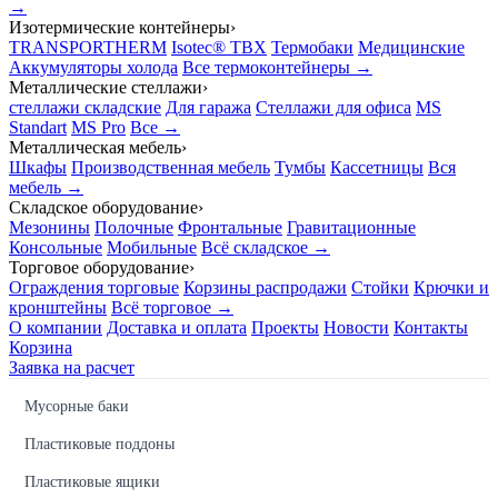
→
Изотермические контейнеры
›
TRANSPORTHERM
Isotec® TBX
Термобаки
Медицинские
Аккумуляторы холода
Все термоконтейнеры →
Металлические стеллажи
›
стеллажи складские
Для гаража
Стеллажи для офиса
MS
Standart
MS Pro
Все →
Металлическая мебель
›
Шкафы
Производственная мебель
Тумбы
Кассетницы
Вся
мебель →
Складское оборудование
›
Мезонины
Полочные
Фронтальные
Гравитационные
Консольные
Мобильные
Всё складское →
Торговое оборудование
›
Ограждения торговые
Корзины распродажи
Стойки
Крючки и
кронштейны
Всё торговое →
О компании
Доставка и оплата
Проекты
Новости
Контакты
Корзина
Заявка на расчет
Мусорные баки
Пластиковые поддоны
Пластиковые ящики