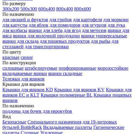
По размеру
300х200
500х300
600х400
800х400
800х600
По назначению
для овощей и фруктов
для грибов
для картофеля
для моркови
для капусты
для яблок
для помидоров
для огурцов
для лука
для колбасы
ящики для хлеба
для ягод
для метизов
ящики для
мяса
ящики для молочной продукции
ящики универсальные
ящики для склада
для пищевых продуктов
для рыбы
для
стеллажей
для транспортировки
По цвету
красные
синие
По конструкции
сплошные
штабелируемые
перфорированные
морозостойкие
вкладываемые ящики
ящики складные
Тележки для ящиков
Крышки для ящиков
Крышки для ящиков KD
Крышки для ящиков KV
Крышки для
ящиков EC и KLT
Крышки полимерные BL
Крышки пищевых
ящиков
По назначению
поддоны для бочек
для еврокубов
Вид
Безопасные
Специального назначения
для 19-литровых
бутылей BottleRack
Вкладываемые паллеты
Гигиенические
паллеты
Сточные
Усиленные