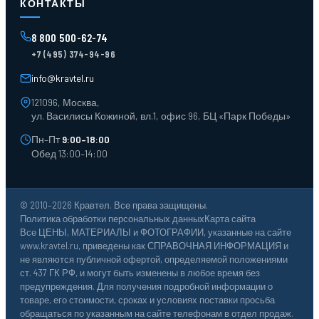
Контейнеры для отходов
КОНТАКТЫ
Поддоны
Ящики пластиковые
8 800 500-62-74
Тара пласт. и металл.
+7 (495) 374-94-96
Лотки пластиковые
Тележки для склада
info@kravtel.ru
121096, Москва,
ул. Василисы Кожиной, вл.1, офис 96, БЦ «Парк Победы»
Пн–Пт
9:00–18:00
Обед 13:00–14:00
© 2010–2026 Кравтел. Все права защищены.
Политика обработки персональных данных
Карта сайта
Все ЦЕНЫ, МАТЕРИАЛЫ и ФОТОГРАФИИ, указанные на сайте
www.kravtel.ru, приведены как СПРАВОЧНАЯ ИНФОРМАЦИЯ и
не являются публичной офертой, определяемой положениями
ст. 437 ГК РФ, и могут быть изменены в любое время без
предупреждения. Для получения подробной информации о
товаре, его стоимости, сроках и условиях поставки просьба
обращаться по указанным на сайте телефонам в отдел продаж.