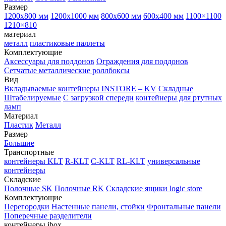
Размер
1200х800 мм
1200х1000 мм
800х600 мм
600х400 мм
1100×1100
1210×810
материал
металл
пластиковые паллеты
Комплектующие
Аксессуары для поддонов
Ограждения для поддонов
Сетчатые металлические роллбоксы
Вид
Вкладываемые контейнеры INSTORE – KV
Складные
Штабелируемые
С загрузкой спереди
контейнеры для ртутных
ламп
Материал
Пластик
Металл
Размер
Большие
Транспортные
контейнеры KLT
R-KLT
C-KLT
RL-KLT
универсальные
контейнеры
Складские
Полочные SK
Полочные RK
Складские ящики logic store
Комплектующие
Перегородки
Настенные панели, стойки
Фронтальные панели
Поперечные разделители
контейнеры ibox