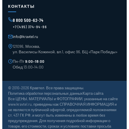
Стеллажи мезонинные
Контейнеры для отходов
КОНТАКТЫ
Поддоны
Ящики пластиковые
8 800 500-62-74
Тара пласт. и металл.
+7 (495) 374-94-96
Лотки пластиковые
Тележки для склада
info@kravtel.ru
121096, Москва,
ул. Василисы Кожиной, вл.1, офис 96, БЦ «Парк Победы»
Пн–Пт
9:00–18:00
Обед 13:00–14:00
© 2010–2026 Кравтел. Все права защищены.
Политика обработки персональных данных
Карта сайта
Все ЦЕНЫ, МАТЕРИАЛЫ и ФОТОГРАФИИ, указанные на сайте
www.kravtel.ru, приведены как СПРАВОЧНАЯ ИНФОРМАЦИЯ и
не являются публичной офертой, определяемой положениями
ст. 437 ГК РФ, и могут быть изменены в любое время без
предупреждения. Для получения подробной информации о
товаре, его стоимости, сроках и условиях поставки просьба