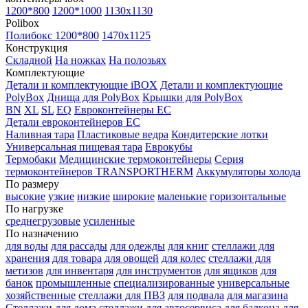
1200*800
1200*1000
1130x1130
Polibox
Полибокс 1200*800
1470х1125
Конструкция
Складной
На ножках
На полозьях
Комплектующие
Детали и комплектующие iBOX
Детали и комплектующие
PolyBox
Днища для PolyBox
Крышки для PolyBox
BN
XL
SL
EQ
Евроконтейнеры EC
Детали евроконтейнеров EC
Наливная тара
Пластиковые ведра
Кондитерские лотки
Универсальная пищевая тара
Еврокубы
Термобаки
Медицинские термоконтейнеры
Серия
термоконтейнеров TRANSPORTHERM
Аккумуляторы холода
По размеру
высокие
узкие
низкие
широкие
маленькие
горизонтальные
По нагрузке
среднегрузовые
усиленные
По назначению
для воды
для рассады
для одежды
для книг
стеллажи для
хранения
для товара
для овощей
для колес
стеллажи для
метизов
для инвентаря
для инструментов
для ящиков
для
банок
промышленные
специализированные
универсальные
хозяйственные
стеллажи для ПВЗ
для подвала
для магазина
Стеллажи для дома
стеллажи для автосервиса
для балкона
для