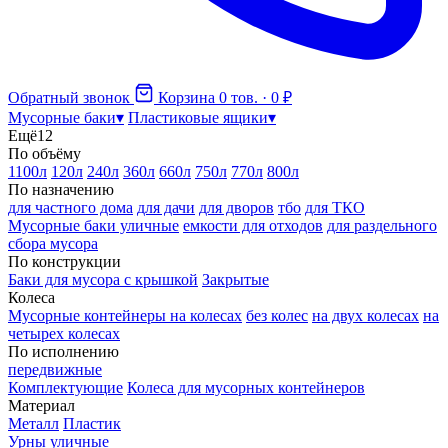
Обратный звонок
Корзина
0 тов. · 0 ₽
Мусорные баки
▾
Пластиковые ящики
▾
Ещё
12
По объёму
1100л
120л
240л
360л
660л
750л
770л
800л
По назначению
для частного дома
для дачи
для дворов
тбо
для ТКО
Мусорные баки уличные
емкости для отходов
для раздельного
сбора мусора
По конструкции
Баки для мусора с крышкой
Закрытые
Колеса
Мусорные контейнеры на колесах
без колес
на двух колесах
на
четырех колесах
По исполнению
передвижные
Комплектующие
Колеса для мусорных контейнеров
Материал
Металл
Пластик
Урны уличные