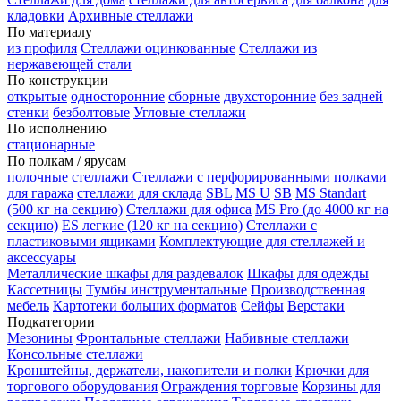
кладовки
Архивные стеллажи
По материалу
из профиля
Стеллажи оцинкованные
Стеллажи из
нержавеющей стали
По конструкции
открытые
односторонние
сборные
двухсторонние
без задней
стенки
безболтовые
Угловые стеллажи
По исполнению
стационарные
По полкам / ярусам
полочные стеллажи
Стеллажи с перфорированными полками
для гаража
стеллажи для склада
SBL
MS U
SB
MS Standart
(500 кг на секцию)
Стеллажи для офиса
MS Pro (до 4000 кг на
секцию)
ES легкие (120 кг на секцию)
Стеллажи с
пластиковыми ящиками
Комплектующие для стеллажей и
аксессуары
Металлические шкафы для раздевалок
Шкафы для одежды
Кассетницы
Тумбы инструментальные
Производственная
мебель
Картотеки больших форматов
Сейфы
Верстаки
Подкатегории
Мезонины
Фронтальные стеллажи
Набивные стеллажи
Консольные стеллажи
Кронштейны, держатели, накопители и полки
Крючки для
торгового оборудования
Ограждения торговые
Корзины для