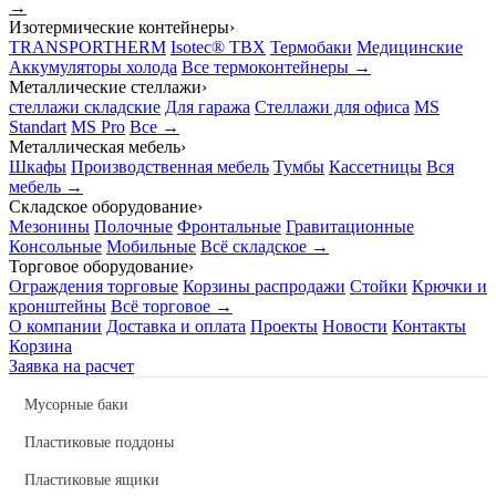
→
Изотермические контейнеры
›
TRANSPORTHERM
Isotec® TBX
Термобаки
Медицинские
Аккумуляторы холода
Все термоконтейнеры →
Металлические стеллажи
›
стеллажи складские
Для гаража
Стеллажи для офиса
MS
Standart
MS Pro
Все →
Металлическая мебель
›
Шкафы
Производственная мебель
Тумбы
Кассетницы
Вся
мебель →
Складское оборудование
›
Мезонины
Полочные
Фронтальные
Гравитационные
Консольные
Мобильные
Всё складское →
Торговое оборудование
›
Ограждения торговые
Корзины распродажи
Стойки
Крючки и
кронштейны
Всё торговое →
О компании
Доставка и оплата
Проекты
Новости
Контакты
Корзина
Заявка на расчет
Мусорные баки
Пластиковые поддоны
Пластиковые ящики