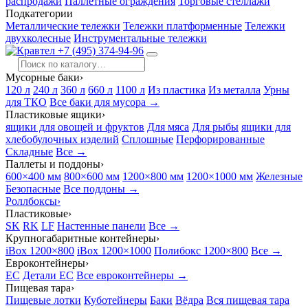
распродажи
Паллетные ограждения
Торговые стеллажи
Подкатегории
Металлические тележки
Тележки платформенные
Тележки
двухколесные
Инструментальные тележки
+7 (495) 374-94-96
Мусорные баки
›
120 л
240 л
360 л
660 л
1100 л
Из пластика
Из металла
Урны
для ТКО
Все баки для мусора →
Пластиковые ящики
›
ящики для овощей и фруктов
Для мяса
Для рыбы
ящики для
хлебобулочных изделий
Сплошные
Перфорированные
Складные
Все →
Паллеты и поддоны
›
600×400 мм
800×600 мм
1200×800 мм
1200×1000 мм
Железные
Безопасные
Все поддоны →
Роллбоксы
›
Пластиковые
›
SK
RK
LF
Настенные панели
Все →
Крупногабаритные контейнеры
›
iBox 1200×800
iBox 1200×1000
Полибокс 1200×800
Все →
Евроконтейнеры
›
EC
Детали EC
Все евроконтейнеры →
Пищевая тара
›
Пищевые лотки
Куботейнеры
Баки
Вёдра
Вся пищевая тара