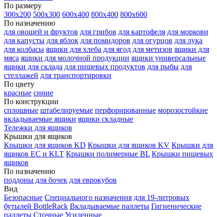
По размеру
300х200
500х300
600х400
800х400
800х600
По назначению
для овощей и фруктов
для грибов
для картофеля
для моркови
для капусты
для яблок
для помидоров
для огурцов
для лука
для колбасы
ящики для хлеба
для ягод
для метизов
ящики для
мяса
ящики для молочной продукции
ящики универсальные
ящики для склада
для пищевых продуктов
для рыбы
для
стеллажей
для транспортировки
По цвету
красные
синие
По конструкции
сплошные
штабелируемые
перфорированные
морозостойкие
вкладываемые ящики
ящики складные
Тележки для ящиков
Крышки для ящиков
Крышки для ящиков KD
Крышки для ящиков KV
Крышки для
ящиков EC и KLT
Крышки полимерные BL
Крышки пищевых
ящиков
По назначению
поддоны для бочек
для еврокубов
Вид
Безопасные
Специального назначения
для 19-литровых
бутылей BottleRack
Вкладываемые паллеты
Гигиенические
паллеты
Сточные
Усиленные