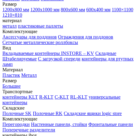
Размер
1200х800 мм
1200х1000 мм
800х600 мм
600х400 мм
1100×1100
1210×810
материал
металл
пластиковые паллеты
Комплектующие
Аксессуары для поддонов
Ограждения для поддонов
Сетчатые металлические роллбоксы
Вид
Вкладываемые контейнеры INSTORE – KV
Складные
Штабелируемые
С загрузкой спереди
контейнеры для ртутных
ламп
Материал
Пластик
Металл
Размер
Большие
Транспортные
контейнеры KLT
R-KLT
C-KLT
RL-KLT
универсальные
контейнеры
Складские
Полочные SK
Полочные RK
Складские ящики logic store
Комплектующие
Перегородки
Настенные панели, стойки
Фронтальные панели
Поперечные разделители
контейнеры ibox