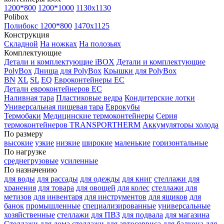
1200*800
1200*1000
1130x1130
Polibox
Полибокс 1200*800
1470х1125
Конструкция
Складной
На ножках
На полозьях
Комплектующие
Детали и комплектующие iBOX
Детали и комплектующие
PolyBox
Днища для PolyBox
Крышки для PolyBox
BN
XL
SL
EQ
Евроконтейнеры EC
Детали евроконтейнеров EC
Наливная тара
Пластиковые ведра
Кондитерские лотки
Универсальная пищевая тара
Еврокубы
Термобаки
Медицинские термоконтейнеры
Серия
термоконтейнеров TRANSPORTHERM
Аккумуляторы холода
По размеру
высокие
узкие
низкие
широкие
маленькие
горизонтальные
По нагрузке
среднегрузовые
усиленные
По назначению
для воды
для рассады
для одежды
для книг
стеллажи для
хранения
для товара
для овощей
для колес
стеллажи для
метизов
для инвентаря
для инструментов
для ящиков
для
банок
промышленные
специализированные
универсальные
хозяйственные
стеллажи для ПВЗ
для подвала
для магазина
Стеллажи для дома
стеллажи для автосервиса
для балкона
для