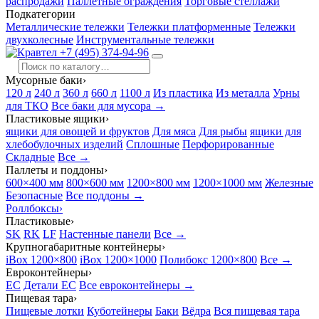
распродажи
Паллетные ограждения
Торговые стеллажи
Подкатегории
Металлические тележки
Тележки платформенные
Тележки
двухколесные
Инструментальные тележки
+7 (495) 374-94-96
Мусорные баки
›
120 л
240 л
360 л
660 л
1100 л
Из пластика
Из металла
Урны
для ТКО
Все баки для мусора →
Пластиковые ящики
›
ящики для овощей и фруктов
Для мяса
Для рыбы
ящики для
хлебобулочных изделий
Сплошные
Перфорированные
Складные
Все →
Паллеты и поддоны
›
600×400 мм
800×600 мм
1200×800 мм
1200×1000 мм
Железные
Безопасные
Все поддоны →
Роллбоксы
›
Пластиковые
›
SK
RK
LF
Настенные панели
Все →
Крупногабаритные контейнеры
›
iBox 1200×800
iBox 1200×1000
Полибокс 1200×800
Все →
Евроконтейнеры
›
EC
Детали EC
Все евроконтейнеры →
Пищевая тара
›
Пищевые лотки
Куботейнеры
Баки
Вёдра
Вся пищевая тара