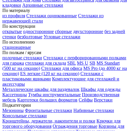
кладовки
Архивные стеллажи
По материалу
из профиля
Стеллажи оцинкованные
Стеллажи из
нержавеющей стали
По конструкции
открытые
односторонние
сборные
двухсторонние
без задней
стенки
безболтовые
Угловые стеллажи
По исполнению
стационарные
По полкам / ярусам
полочные стеллажи
Стеллажи с перфорированными полками
для гаража
стеллажи для склада
SBL
MS U
SB
MS Standart
(500 кг на секцию)
Стеллажи для офиса
MS Pro (до 4000 кг на
секцию)
ES легкие (120 кг на секцию)
Стеллажи с
пластиковыми ящиками
Комплектующие для стеллажей и
аксессуары
Металлические шкафы для раздевалок
Шкафы для одежды
Кассетницы
Тумбы инструментальные
Производственная
мебель
Картотеки больших форматов
Сейфы
Верстаки
Подкатегории
Мезонины
Фронтальные стеллажи
Набивные стеллажи
Консольные стеллажи
Кронштейны, держатели, накопители и полки
Крючки для
торгового оборудования
Ограждения торговые
Корзины для