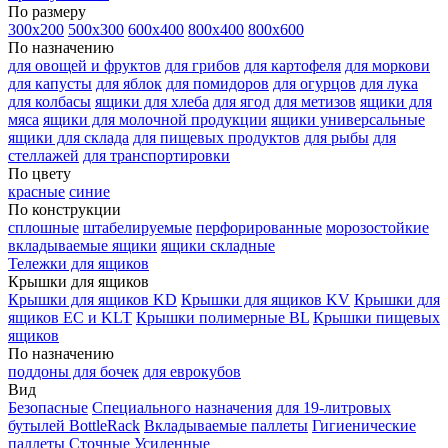
По размеру
300х200
500х300
600х400
800х400
800х600
По назначению
для овощей и фруктов
для грибов
для картофеля
для моркови
для капусты
для яблок
для помидоров
для огурцов
для лука
для колбасы
ящики для хлеба
для ягод
для метизов
ящики для
мяса
ящики для молочной продукции
ящики универсальные
ящики для склада
для пищевых продуктов
для рыбы
для
стеллажей
для транспортировки
По цвету
красные
синие
По конструкции
сплошные
штабелируемые
перфорированные
морозостойкие
вкладываемые ящики
ящики складные
Тележки для ящиков
Крышки для ящиков
Крышки для ящиков KD
Крышки для ящиков KV
Крышки для
ящиков EC и KLT
Крышки полимерные BL
Крышки пищевых
ящиков
По назначению
поддоны для бочек
для еврокубов
Вид
Безопасные
Специального назначения
для 19-литровых
бутылей BottleRack
Вкладываемые паллеты
Гигиенические
паллеты
Сточные
Усиленные