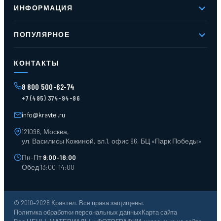
ИНФОРМАЦИЯ
Реквизиты
Вакансии
Новое и хиты продаж
Контакты
ПОПУЛЯРНОЕ
Доставка и оплата
Оферта
Карта сайта
Стеллажи мезонинные
Контейнеры для отходов
КОНТАКТЫ
Поддоны
Ящики пластиковые
8 800 500-62-74
Тара пласт. и металл.
+7 (495) 374-94-96
Лотки пластиковые
Тележки для склада
info@kravtel.ru
121096, Москва,
ул. Василисы Кожиной, вл.1, офис 96, БЦ «Парк Победы»
Пн–Пт
9:00–18:00
Обед 13:00–14:00
© 2010–2026 Кравтел. Все права защищены.
Политика обработки персональных данных
Карта сайта