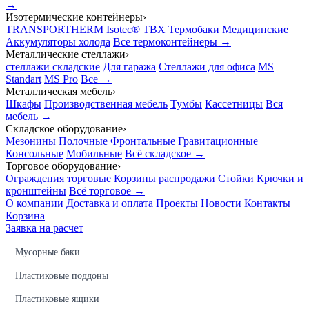
→
Изотермические контейнеры
›
TRANSPORTHERM
Isotec® TBX
Термобаки
Медицинские
Аккумуляторы холода
Все термоконтейнеры →
Металлические стеллажи
›
стеллажи складские
Для гаража
Стеллажи для офиса
MS
Standart
MS Pro
Все →
Металлическая мебель
›
Шкафы
Производственная мебель
Тумбы
Кассетницы
Вся
мебель →
Складское оборудование
›
Мезонины
Полочные
Фронтальные
Гравитационные
Консольные
Мобильные
Всё складское →
Торговое оборудование
›
Ограждения торговые
Корзины распродажи
Стойки
Крючки и
кронштейны
Всё торговое →
О компании
Доставка и оплата
Проекты
Новости
Контакты
Корзина
Заявка на расчет
Мусорные баки
Пластиковые поддоны
Пластиковые ящики