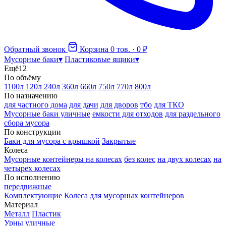
Обратный звонок
Корзина
0 тов. · 0 ₽
Мусорные баки
▾
Пластиковые ящики
▾
Ещё
12
По объёму
1100л
120л
240л
360л
660л
750л
770л
800л
По назначению
для частного дома
для дачи
для дворов
тбо
для ТКО
Мусорные баки уличные
емкости для отходов
для раздельного
сбора мусора
По конструкции
Баки для мусора с крышкой
Закрытые
Колеса
Мусорные контейнеры на колесах
без колес
на двух колесах
на
четырех колесах
По исполнению
передвижные
Комплектующие
Колеса для мусорных контейнеров
Материал
Металл
Пластик
Урны уличные