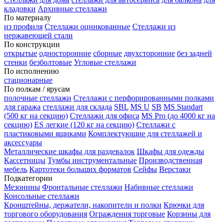
кладовки
Архивные стеллажи
По материалу
из профиля
Стеллажи оцинкованные
Стеллажи из
нержавеющей стали
По конструкции
открытые
односторонние
сборные
двухсторонние
без задней
стенки
безболтовые
Угловые стеллажи
По исполнению
стационарные
По полкам / ярусам
полочные стеллажи
Стеллажи с перфорированными полками
для гаража
стеллажи для склада
SBL
MS U
SB
MS Standart
(500 кг на секцию)
Стеллажи для офиса
MS Pro (до 4000 кг на
секцию)
ES легкие (120 кг на секцию)
Стеллажи с
пластиковыми ящиками
Комплектующие для стеллажей и
аксессуары
Металлические шкафы для раздевалок
Шкафы для одежды
Кассетницы
Тумбы инструментальные
Производственная
мебель
Картотеки больших форматов
Сейфы
Верстаки
Подкатегории
Мезонины
Фронтальные стеллажи
Набивные стеллажи
Консольные стеллажи
Кронштейны, держатели, накопители и полки
Крючки для
торгового оборудования
Ограждения торговые
Корзины для