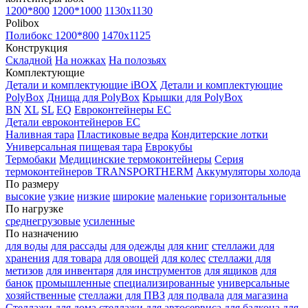
1200*800
1200*1000
1130x1130
Polibox
Полибокс 1200*800
1470х1125
Конструкция
Складной
На ножках
На полозьях
Комплектующие
Детали и комплектующие iBOX
Детали и комплектующие
PolyBox
Днища для PolyBox
Крышки для PolyBox
BN
XL
SL
EQ
Евроконтейнеры EC
Детали евроконтейнеров EC
Наливная тара
Пластиковые ведра
Кондитерские лотки
Универсальная пищевая тара
Еврокубы
Термобаки
Медицинские термоконтейнеры
Серия
термоконтейнеров TRANSPORTHERM
Аккумуляторы холода
По размеру
высокие
узкие
низкие
широкие
маленькие
горизонтальные
По нагрузке
среднегрузовые
усиленные
По назначению
для воды
для рассады
для одежды
для книг
стеллажи для
хранения
для товара
для овощей
для колес
стеллажи для
метизов
для инвентаря
для инструментов
для ящиков
для
банок
промышленные
специализированные
универсальные
хозяйственные
стеллажи для ПВЗ
для подвала
для магазина
Стеллажи для дома
стеллажи для автосервиса
для балкона
для