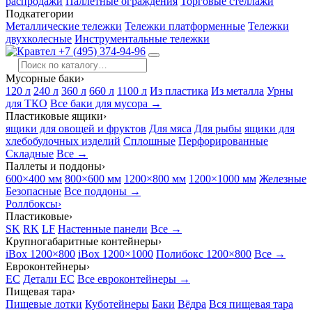
распродажи
Паллетные ограждения
Торговые стеллажи
Подкатегории
Металлические тележки
Тележки платформенные
Тележки
двухколесные
Инструментальные тележки
+7 (495) 374-94-96
Мусорные баки
›
120 л
240 л
360 л
660 л
1100 л
Из пластика
Из металла
Урны
для ТКО
Все баки для мусора →
Пластиковые ящики
›
ящики для овощей и фруктов
Для мяса
Для рыбы
ящики для
хлебобулочных изделий
Сплошные
Перфорированные
Складные
Все →
Паллеты и поддоны
›
600×400 мм
800×600 мм
1200×800 мм
1200×1000 мм
Железные
Безопасные
Все поддоны →
Роллбоксы
›
Пластиковые
›
SK
RK
LF
Настенные панели
Все →
Крупногабаритные контейнеры
›
iBox 1200×800
iBox 1200×1000
Полибокс 1200×800
Все →
Евроконтейнеры
›
EC
Детали EC
Все евроконтейнеры →
Пищевая тара
›
Пищевые лотки
Куботейнеры
Баки
Вёдра
Вся пищевая тара