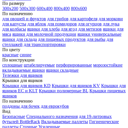
По размеру
300х200
500х300
600х400
800х400
800х600
По назначению
для овощей и фруктов
для грибов
для картофеля
для моркови
для капусты
для яблок
для помидоров
для огурцов
для лука
для колбасы
ящики для хлеба
для ягод
для метизов
ящики для
мяса
ящики для молочной продукции
ящики универсальные
ящики для склада
для пищевых продуктов
для рыбы
для
стеллажей
для транспортировки
По цвету
красные
синие
По конструкции
сплошные
штабелируемые
перфорированные
морозостойкие
вкладываемые ящики
ящики складные
Тележки для ящиков
Крышки для ящиков
Крышки для ящиков KD
Крышки для ящиков KV
Крышки для
ящиков EC и KLT
Крышки полимерные BL
Крышки пищевых
ящиков
По назначению
поддоны для бочек
для еврокубов
Вид
Безопасные
Специального назначения
для 19-литровых
бутылей BottleRack
Вкладываемые паллеты
Гигиенические
паллеты
Сточные
Усиленные