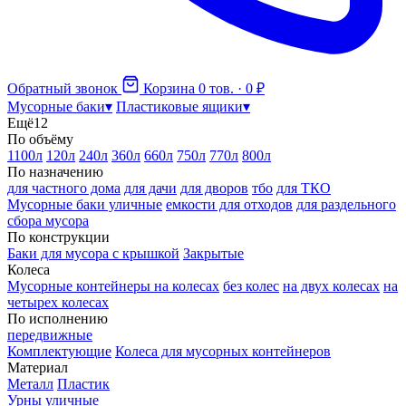
Обратный звонок
Корзина
0 тов. · 0 ₽
Мусорные баки
▾
Пластиковые ящики
▾
Ещё
12
По объёму
1100л
120л
240л
360л
660л
750л
770л
800л
По назначению
для частного дома
для дачи
для дворов
тбо
для ТКО
Мусорные баки уличные
емкости для отходов
для раздельного
сбора мусора
По конструкции
Баки для мусора с крышкой
Закрытые
Колеса
Мусорные контейнеры на колесах
без колес
на двух колесах
на
четырех колесах
По исполнению
передвижные
Комплектующие
Колеса для мусорных контейнеров
Материал
Металл
Пластик
Урны уличные