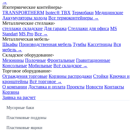
→
Изотермические контейнеры
›
TRANSPORTHERM
Isotec® TBX
Термобаки
Медицинские
Аккумуляторы холода
Все термоконтейнеры →
Металлические стеллажи
›
стеллажи складские
Для гаража
Стеллажи для офиса
MS
Standart
MS Pro
Все →
Металлическая мебель
›
Шкафы
Производственная мебель
Тумбы
Кассетницы
Вся
мебель →
Складское оборудование
›
Мезонины
Полочные
Фронтальные
Гравитационные
Консольные
Мобильные
Всё складское →
Торговое оборудование
›
Ограждения торговые
Корзины распродажи
Стойки
Крючки и
кронштейны
Всё торговое →
О компании
Доставка и оплата
Проекты
Новости
Контакты
Корзина
Заявка на расчет
Мусорные баки
Пластиковые поддоны
Пластиковые ящики