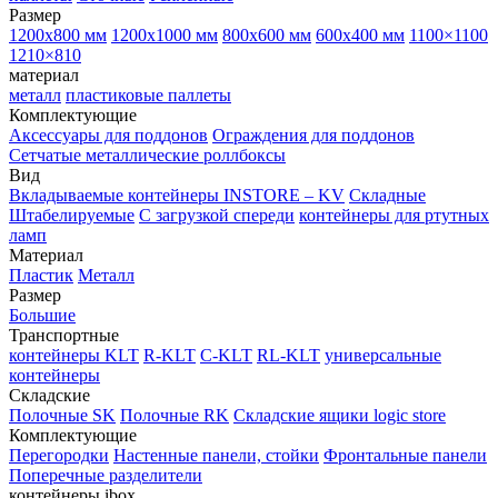
Размер
1200х800 мм
1200х1000 мм
800х600 мм
600х400 мм
1100×1100
1210×810
материал
металл
пластиковые паллеты
Комплектующие
Аксессуары для поддонов
Ограждения для поддонов
Сетчатые металлические роллбоксы
Вид
Вкладываемые контейнеры INSTORE – KV
Складные
Штабелируемые
С загрузкой спереди
контейнеры для ртутных
ламп
Материал
Пластик
Металл
Размер
Большие
Транспортные
контейнеры KLT
R-KLT
C-KLT
RL-KLT
универсальные
контейнеры
Складские
Полочные SK
Полочные RK
Складские ящики logic store
Комплектующие
Перегородки
Настенные панели, стойки
Фронтальные панели
Поперечные разделители
контейнеры ibox