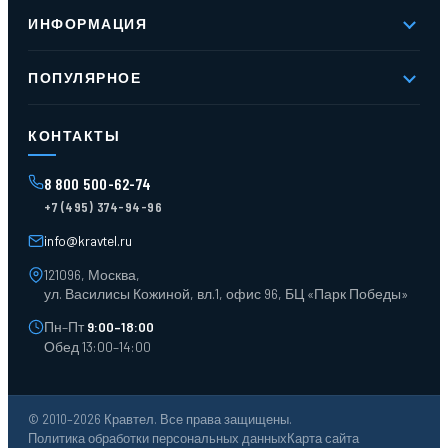
О компании
ИНФОРМАЦИЯ
Реквизиты
Вакансии
Новое и хиты продаж
Контакты
ПОПУЛЯРНОЕ
Доставка и оплата
Оферта
Карта сайта
Стеллажи мезонинные
Контейнеры для отходов
КОНТАКТЫ
Поддоны
Ящики пластиковые
8 800 500-62-74
Тара пласт. и металл.
+7 (495) 374-94-96
Лотки пластиковые
Тележки для склада
info@kravtel.ru
121096, Москва,
ул. Василисы Кожиной, вл.1, офис 96, БЦ «Парк Победы»
Пн–Пт
9:00–18:00
Обед 13:00–14:00
© 2010–2026 Кравтел. Все права защищены.
Политика обработки персональных данных
Карта сайта