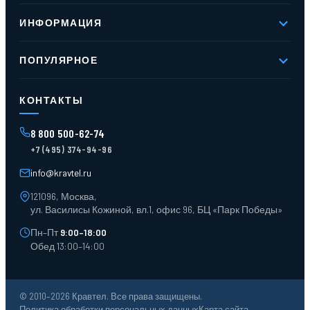
О компании
ИНФОРМАЦИЯ
Реквизиты
Вакансии
Новое и хиты продаж
Контакты
ПОПУЛЯРНОЕ
Доставка и оплата
Оферта
Карта сайта
Стеллажи мезонинные
Контейнеры для отходов
КОНТАКТЫ
Поддоны
Ящики пластиковые
8 800 500-62-74
Тара пласт. и металл.
+7 (495) 374-94-96
Лотки пластиковые
Тележки для склада
info@kravtel.ru
121096, Москва,
ул. Василисы Кожиной, вл.1, офис 96, БЦ «Парк Победы»
Пн–Пт
9:00–18:00
Обед 13:00–14:00
© 2010–2026 Кравтел. Все права защищены.
Политика обработки персональных данных
Карта сайта