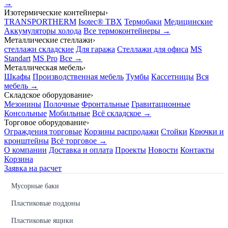
→
Изотермические контейнеры
›
TRANSPORTHERM
Isotec® TBX
Термобаки
Медицинские
Аккумуляторы холода
Все термоконтейнеры →
Металлические стеллажи
›
стеллажи складские
Для гаража
Стеллажи для офиса
MS
Standart
MS Pro
Все →
Металлическая мебель
›
Шкафы
Производственная мебель
Тумбы
Кассетницы
Вся
мебель →
Складское оборудование
›
Мезонины
Полочные
Фронтальные
Гравитационные
Консольные
Мобильные
Всё складское →
Торговое оборудование
›
Ограждения торговые
Корзины распродажи
Стойки
Крючки и
кронштейны
Всё торговое →
О компании
Доставка и оплата
Проекты
Новости
Контакты
Корзина
Заявка на расчет
Мусорные баки
Пластиковые поддоны
Пластиковые ящики