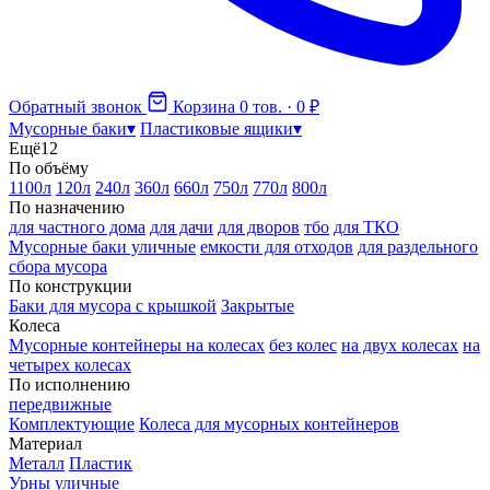
Обратный звонок
Корзина
0 тов. · 0 ₽
Мусорные баки
▾
Пластиковые ящики
▾
Ещё
12
По объёму
1100л
120л
240л
360л
660л
750л
770л
800л
По назначению
для частного дома
для дачи
для дворов
тбо
для ТКО
Мусорные баки уличные
емкости для отходов
для раздельного
сбора мусора
По конструкции
Баки для мусора с крышкой
Закрытые
Колеса
Мусорные контейнеры на колесах
без колес
на двух колесах
на
четырех колесах
По исполнению
передвижные
Комплектующие
Колеса для мусорных контейнеров
Материал
Металл
Пластик
Урны уличные