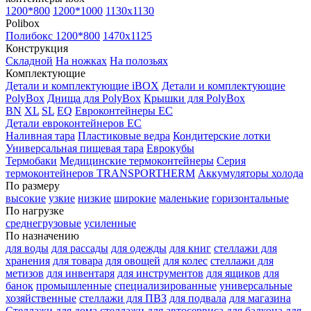
1200*800
1200*1000
1130x1130
Polibox
Полибокс 1200*800
1470х1125
Конструкция
Складной
На ножках
На полозьях
Комплектующие
Детали и комплектующие iBOX
Детали и комплектующие
PolyBox
Днища для PolyBox
Крышки для PolyBox
BN
XL
SL
EQ
Евроконтейнеры EC
Детали евроконтейнеров EC
Наливная тара
Пластиковые ведра
Кондитерские лотки
Универсальная пищевая тара
Еврокубы
Термобаки
Медицинские термоконтейнеры
Серия
термоконтейнеров TRANSPORTHERM
Аккумуляторы холода
По размеру
высокие
узкие
низкие
широкие
маленькие
горизонтальные
По нагрузке
среднегрузовые
усиленные
По назначению
для воды
для рассады
для одежды
для книг
стеллажи для
хранения
для товара
для овощей
для колес
стеллажи для
метизов
для инвентаря
для инструментов
для ящиков
для
банок
промышленные
специализированные
универсальные
хозяйственные
стеллажи для ПВЗ
для подвала
для магазина
Стеллажи для дома
стеллажи для автосервиса
для балкона
для