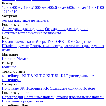
Размер
1200х800 мм
1200х1000 мм
800х600 мм
600х400 мм
1100×1100
1210×810
материал
металл
пластиковые паллеты
Комплектующие
Аксессуары для поддонов
Ограждения для поддонов
Сетчатые металлические роллбоксы
Вид
Вкладываемые контейнеры INSTORE – KV
Складные
Штабелируемые
С загрузкой спереди
контейнеры для ртутных
ламп
Материал
Пластик
Металл
Размер
Большие
Транспортные
контейнеры KLT
R-KLT
C-KLT
RL-KLT
универсальные
контейнеры
Складские
Полочные SK
Полочные RK
Складские ящики logic store
Комплектующие
Перегородки
Настенные панели, стойки
Фронтальные панели
Поперечные разделители
контейнеры ibox