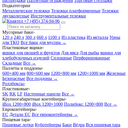
распродажи
Паллетные ограждения
Торговые стеллажи
Подкатегории
Металлические тележки
Тележки платформенные
Тележки
двухколесные
Инструментальные тележки
+7 (495) 374-94-96
Мусорные баки
›
120 л
240 л
360 л
660 л
1100 л
Из пластика
Из металла
Урны
для ТКО
Все баки для мусора →
Пластиковые ящики
›
ящики для овощей и фруктов
Для мяса
Для рыбы
ящики для
хлебобулочных изделий
Сплошные
Перфорированные
Складные
Все →
Паллеты и поддоны
›
600×400 мм
800×600 мм
1200×800 мм
1200×1000 мм
Железные
Безопасные
Все поддоны →
Роллбоксы
›
Пластиковые
›
SK
RK
LF
Настенные панели
Все →
Крупногабаритные контейнеры
›
iBox 1200×800
iBox 1200×1000
Полибокс 1200×800
Все →
Евроконтейнеры
›
EC
Детали EC
Все евроконтейнеры →
Пищевая тара
›
Пищевые лотки
Куботейнеры
Баки
Вёдра
Вся пищевая тара