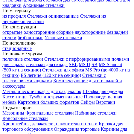
кладовки
Архивные стеллажи
По материалу
из профиля
Стеллажи оцинкованные
Стеллажи из
нержавеющей стали
По конструкции
открытые
односторонние
сборные
двухсторонние
без задней
стенки
безболтовые
Угловые стеллажи
По исполнению
стационарные
По полкам / ярусам
полочные стеллажи
Стеллажи с перфорированными полками
для гаража
стеллажи для склада
SBL
MS U
SB
MS Standart
(500 кг на секцию)
Стеллажи для офиса
MS Pro (до 4000 кг на
секцию)
ES легкие (120 кг на секцию)
Стеллажи с
пластиковыми ящиками
Комплектующие для стеллажей и
аксессуары
Металлические шкафы для раздевалок
Шкафы для одежды
Кассетницы
Тумбы инструментальные
Производственная
мебель
Картотеки больших форматов
Сейфы
Верстаки
Подкатегории
Мезонины
Фронтальные стеллажи
Набивные стеллажи
Консольные стеллажи
Кронштейны, держатели, накопители и полки
Крючки для
торгового оборудования
Ограждения торговые
Корзины для