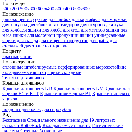
По размеру
300х200
500х300
600х400
800х400
800х600
По назначению
для овощей и фруктов
для грибов
для картофеля
для моркови
для капусты
для яблок
для помидоров
для огурцов
для лука
для колбасы
ящики для хлеба
для ягод
для метизов
ящики для
мяса
ящики для молочной продукции
ящики универсальные
ящики для склада
для пищевых продуктов
для рыбы
для
стеллажей
для транспортировки
По цвету
красные
синие
По конструкции
сплошные
штабелируемые
перфорированные
морозостойкие
вкладываемые ящики
ящики складные
Тележки для ящиков
Крышки для ящиков
Крышки для ящиков KD
Крышки для ящиков KV
Крышки для
ящиков EC и KLT
Крышки полимерные BL
Крышки пищевых
ящиков
По назначению
поддоны для бочек
для еврокубов
Вид
Безопасные
Специального назначения
для 19-литровых
бутылей BottleRack
Вкладываемые паллеты
Гигиенические
паллеты
Сточные
Усиленные