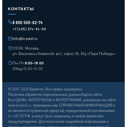
Стеллажи мезонинные
Контейнеры для отходов
КОНТАКТЫ
Поддоны
Ящики пластиковые
8 800 500-62-74
Тара пласт. и металл.
+7 (495) 374-94-96
Лотки пластиковые
Тележки для склада
info@kravtel.ru
121096, Москва,
ул. Василисы Кожиной, вл.1, офис 96, БЦ «Парк Победы»
Пн–Пт
9:00–18:00
Обед 13:00–14:00
© 2010–2026 Кравтел. Все права защищены.
Политика обработки персональных данных
Карта сайта
Все ЦЕНЫ, МАТЕРИАЛЫ и ФОТОГРАФИИ, указанные на сайте
www.kravtel.ru, приведены как СПРАВОЧНАЯ ИНФОРМАЦИЯ и
не являются публичной офертой, определяемой положениями
ст. 437 ГК РФ, и могут быть изменены в любое время без
предупреждения. Для получения подробной информации о
товаре, его стоимости, сроках и условиях поставки просьба