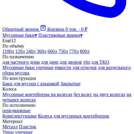
Обратный звонок
Корзина
0 тов. · 0 ₽
Мусорные баки
▾
Пластиковые ящики
▾
Ещё
12
По объёму
1100л
120л
240л
360л
660л
750л
770л
800л
По назначению
для частного дома
для дачи
для дворов
тбо
для ТКО
Мусорные баки уличные
емкости для отходов
для раздельного
сбора мусора
По конструкции
Баки для мусора с крышкой
Закрытые
Колеса
Мусорные контейнеры на колесах
без колес
на двух колесах
на
четырех колесах
По исполнению
передвижные
Комплектующие
Колеса для мусорных контейнеров
Материал
Металл
Пластик
Урны уличные