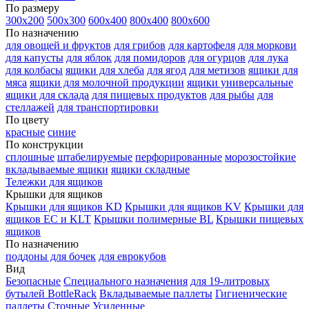
По размеру
300х200
500х300
600х400
800х400
800х600
По назначению
для овощей и фруктов
для грибов
для картофеля
для моркови
для капусты
для яблок
для помидоров
для огурцов
для лука
для колбасы
ящики для хлеба
для ягод
для метизов
ящики для
мяса
ящики для молочной продукции
ящики универсальные
ящики для склада
для пищевых продуктов
для рыбы
для
стеллажей
для транспортировки
По цвету
красные
синие
По конструкции
сплошные
штабелируемые
перфорированные
морозостойкие
вкладываемые ящики
ящики складные
Тележки для ящиков
Крышки для ящиков
Крышки для ящиков KD
Крышки для ящиков KV
Крышки для
ящиков EC и KLT
Крышки полимерные BL
Крышки пищевых
ящиков
По назначению
поддоны для бочек
для еврокубов
Вид
Безопасные
Специального назначения
для 19-литровых
бутылей BottleRack
Вкладываемые паллеты
Гигиенические
паллеты
Сточные
Усиленные