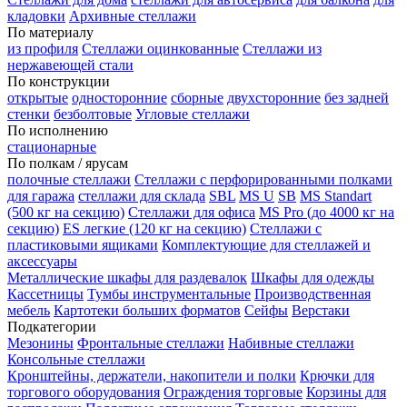
кладовки
Архивные стеллажи
По материалу
из профиля
Стеллажи оцинкованные
Стеллажи из
нержавеющей стали
По конструкции
открытые
односторонние
сборные
двухсторонние
без задней
стенки
безболтовые
Угловые стеллажи
По исполнению
стационарные
По полкам / ярусам
полочные стеллажи
Стеллажи с перфорированными полками
для гаража
стеллажи для склада
SBL
MS U
SB
MS Standart
(500 кг на секцию)
Стеллажи для офиса
MS Pro (до 4000 кг на
секцию)
ES легкие (120 кг на секцию)
Стеллажи с
пластиковыми ящиками
Комплектующие для стеллажей и
аксессуары
Металлические шкафы для раздевалок
Шкафы для одежды
Кассетницы
Тумбы инструментальные
Производственная
мебель
Картотеки больших форматов
Сейфы
Верстаки
Подкатегории
Мезонины
Фронтальные стеллажи
Набивные стеллажи
Консольные стеллажи
Кронштейны, держатели, накопители и полки
Крючки для
торгового оборудования
Ограждения торговые
Корзины для