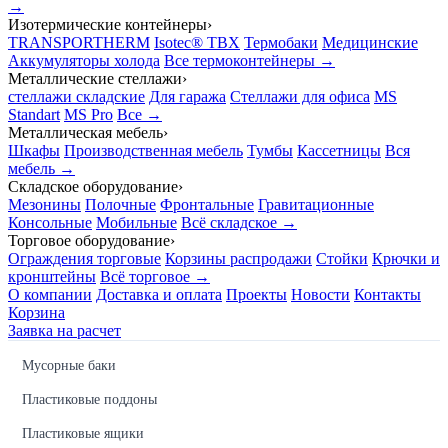
→
Изотермические контейнеры
›
TRANSPORTHERM
Isotec® TBX
Термобаки
Медицинские
Аккумуляторы холода
Все термоконтейнеры →
Металлические стеллажи
›
стеллажи складские
Для гаража
Стеллажи для офиса
MS
Standart
MS Pro
Все →
Металлическая мебель
›
Шкафы
Производственная мебель
Тумбы
Кассетницы
Вся
мебель →
Складское оборудование
›
Мезонины
Полочные
Фронтальные
Гравитационные
Консольные
Мобильные
Всё складское →
Торговое оборудование
›
Ограждения торговые
Корзины распродажи
Стойки
Крючки и
кронштейны
Всё торговое →
О компании
Доставка и оплата
Проекты
Новости
Контакты
Корзина
Заявка на расчет
Мусорные баки
Пластиковые поддоны
Пластиковые ящики