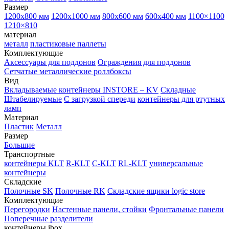
Размер
1200х800 мм
1200х1000 мм
800х600 мм
600х400 мм
1100×1100
1210×810
материал
металл
пластиковые паллеты
Комплектующие
Аксессуары для поддонов
Ограждения для поддонов
Сетчатые металлические роллбоксы
Вид
Вкладываемые контейнеры INSTORE – KV
Складные
Штабелируемые
С загрузкой спереди
контейнеры для ртутных
ламп
Материал
Пластик
Металл
Размер
Большие
Транспортные
контейнеры KLT
R-KLT
C-KLT
RL-KLT
универсальные
контейнеры
Складские
Полочные SK
Полочные RK
Складские ящики logic store
Комплектующие
Перегородки
Настенные панели, стойки
Фронтальные панели
Поперечные разделители
контейнеры ibox