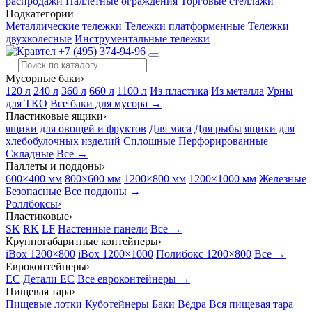
распродажи
Паллетные ограждения
Торговые стеллажи
Подкатегории
Металлические тележки
Тележки платформенные
Тележки
двухколесные
Инструментальные тележки
+7 (495) 374-94-96
Мусорные баки
›
120 л
240 л
360 л
660 л
1100 л
Из пластика
Из металла
Урны
для ТКО
Все баки для мусора →
Пластиковые ящики
›
ящики для овощей и фруктов
Для мяса
Для рыбы
ящики для
хлебобулочных изделий
Сплошные
Перфорированные
Складные
Все →
Паллеты и поддоны
›
600×400 мм
800×600 мм
1200×800 мм
1200×1000 мм
Железные
Безопасные
Все поддоны →
Роллбоксы
›
Пластиковые
›
SK
RK
LF
Настенные панели
Все →
Крупногабаритные контейнеры
›
iBox 1200×800
iBox 1200×1000
Полибокс 1200×800
Все →
Евроконтейнеры
›
EC
Детали EC
Все евроконтейнеры →
Пищевая тара
›
Пищевые лотки
Куботейнеры
Баки
Вёдра
Вся пищевая тара