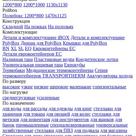
1200*800
1200*1000
1130x1130
Polibox
Полибокс 1200*800
1470х1125
Конструкция
Складной
На ножках
На полозьях
Комплектующие
Детали и комплектующие iBOX
Детали и комплектующие
PolyBox
Днища для PolyBox
Крышки для PolyBox
BN
XL
SL
EQ
Евроконтейнеры EC
Детали евроконтейнеров EC
Наливная тара
Пластиковые ведра
Кондитерские лотки
Универсальная пищевая тара
Еврокубы
Термобаки
Медицинские термоконтейнеры
Серия
термоконтейнеров TRANSPORTHERM
Аккумуляторы холода
По размеру
высокие
узкие
низкие
широкие
маленькие
горизонтальные
По нагрузке
среднегрузовые
усиленные
По назначению
для воды
для рассады
для одежды
для книг
стеллажи для
хранения
для товара
для овощей
для колес
стеллажи для
метизов
для инвентаря
для инструментов
для ящиков
для
банок
промышленные
специализированные
универсальные
хозяйственные
стеллажи для ПВЗ
для подвала
для магазина
Стеллажи для дома
стеллажи для автосервиса
для балкона
для