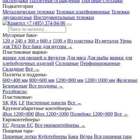
распродажи
Паллетные ограждения
Торговые стеллажи
Подкатегории
Металлические тележки
Тележки платформенные
Тележки
двухколесные
Инструментальные тележки
+7 (495) 374-94-96
Мусорные баки
›
120 л
240 л
360 л
660 л
1100 л
Из пластика
Из металла
Урны
для ТКО
Все баки для мусора →
Пластиковые ящики
›
ящики для овощей и фруктов
Для мяса
Для рыбы
ящики для
хлебобулочных изделий
Сплошные
Перфорированные
Складные
Все →
Паллеты и поддоны
›
600×400 мм
800×600 мм
1200×800 мм
1200×1000 мм
Железные
Безопасные
Все поддоны →
Роллбоксы
›
Пластиковые
›
SK
RK
LF
Настенные панели
Все →
Крупногабаритные контейнеры
›
iBox 1200×800
iBox 1200×1000
Полибокс 1200×800
Все →
Евроконтейнеры
›
EC
Детали EC
Все евроконтейнеры →
Пищевая тара
›
Пищевые лотки
Куботейнеры
Баки
Вёдра
Вся пищевая тара