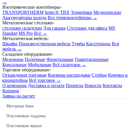
→
Изотермические контейнеры
›
TRANSPORTHERM
Isotec® TBX
Термобаки
Медицинские
Аккумуляторы холода
Все термоконтейнеры →
Металлические стеллажи
›
стеллажи складские
Для гаража
Стеллажи для офиса
MS
Standart
MS Pro
Все →
Металлическая мебель
›
Шкафы
Производственная мебель
Тумбы
Кассетницы
Вся
мебель →
Складское оборудование
›
Мезонины
Полочные
Фронтальные
Гравитационные
Консольные
Мобильные
Всё складское →
Торговое оборудование
›
Ограждения торговые
Корзины распродажи
Стойки
Крючки и
кронштейны
Всё торговое →
О компании
Доставка и оплата
Проекты
Новости
Контакты
Корзина
Заявка на расчет
Мусорные баки
Пластиковые поддоны
Пластиковые ящики