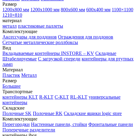
Размер
1200х800 мм
1200х1000 мм
800х600 мм
600х400 мм
1100×1100
1210×810
материал
металл
пластиковые паллеты
Комплектующие
Аксессуары для поддонов
Ограждения для поддонов
Сетчатые металлические роллбоксы
Вид
Вкладываемые контейнеры INSTORE – KV
Складные
Штабелируемые
С загрузкой спереди
контейнеры для ртутных
ламп
Материал
Пластик
Металл
Размер
Большие
Транспортные
контейнеры KLT
R-KLT
C-KLT
RL-KLT
универсальные
контейнеры
Складские
Полочные SK
Полочные RK
Складские ящики logic store
Комплектующие
Перегородки
Настенные панели, стойки
Фронтальные панели
Поперечные разделители
контейнеры ibox