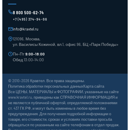
Поддоны
Ящики пластиковые
8 800 500-62-74
Тара пласт. и металл.
+7 (495) 374-94-96
Лотки пластиковые
Тележки для склада
info@kravtel.ru
121096, Москва,
ул. Василисы Кожиной, вл.1, офис 96, БЦ «Парк Победы»
Пн–Пт
9:00–18:00
Обед 13:00–14:00
© 2010–2026 Кравтел. Все права защищены.
Политика обработки персональных данных
Карта сайта
Все ЦЕНЫ, МАТЕРИАЛЫ и ФОТОГРАФИИ, указанные на сайте
www.kravtel.ru, приведены как СПРАВОЧНАЯ ИНФОРМАЦИЯ и
не являются публичной офертой, определяемой положениями
ст. 437 ГК РФ, и могут быть изменены в любое время без
предупреждения. Для получения подробной информации о
товаре, его стоимости, сроках и условиях поставки просьба
обращаться по указанным на сайте телефонам в отдел продаж.