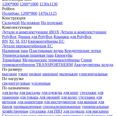
1200*800
1200*1000
1130x1130
Polibox
Полибокс 1200*800
1470х1125
Конструкция
Складной
На ножках
На полозьях
Комплектующие
Детали и комплектующие iBOX
Детали и комплектующие
PolyBox
Днища для PolyBox
Крышки для PolyBox
BN
XL
SL
EQ
Евроконтейнеры EC
Детали евроконтейнеров EC
Наливная тара
Пластиковые ведра
Кондитерские лотки
Универсальная пищевая тара
Еврокубы
Термобаки
Медицинские термоконтейнеры
Серия
термоконтейнеров TRANSPORTHERM
Аккумуляторы холода
По размеру
высокие
узкие
низкие
широкие
маленькие
горизонтальные
По нагрузке
среднегрузовые
усиленные
По назначению
для воды
для рассады
для одежды
для книг
стеллажи для
хранения
для товара
для овощей
для колес
стеллажи для
метизов
для инвентаря
для инструментов
для ящиков
для
банок
промышленные
специализированные
универсальные
хозяйственные
стеллажи для ПВЗ
для подвала
для магазина
Стеллажи для дома
стеллажи для автосервиса
для балкона
для