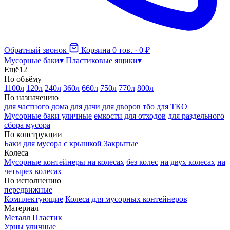
Обратный звонок
Корзина
0 тов. · 0 ₽
Мусорные баки
▾
Пластиковые ящики
▾
Ещё
12
По объёму
1100л
120л
240л
360л
660л
750л
770л
800л
По назначению
для частного дома
для дачи
для дворов
тбо
для ТКО
Мусорные баки уличные
емкости для отходов
для раздельного
сбора мусора
По конструкции
Баки для мусора с крышкой
Закрытые
Колеса
Мусорные контейнеры на колесах
без колес
на двух колесах
на
четырех колесах
По исполнению
передвижные
Комплектующие
Колеса для мусорных контейнеров
Материал
Металл
Пластик
Урны уличные