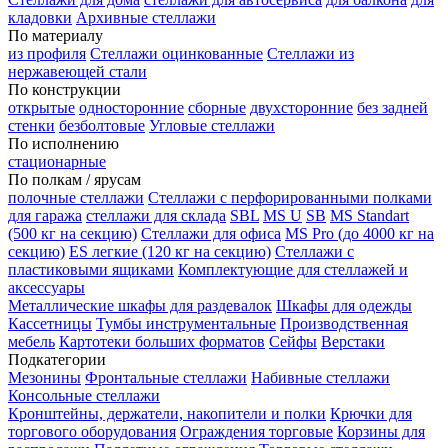
кладовки
Архивные стеллажи
По материалу
из профиля
Стеллажи оцинкованные
Стеллажи из
нержавеющей стали
По конструкции
открытые
односторонние
сборные
двухсторонние
без задней
стенки
безболтовые
Угловые стеллажи
По исполнению
стационарные
По полкам / ярусам
полочные стеллажи
Стеллажи с перфорированными полками
для гаража
стеллажи для склада
SBL
MS U
SB
MS Standart
(500 кг на секцию)
Стеллажи для офиса
MS Pro (до 4000 кг на
секцию)
ES легкие (120 кг на секцию)
Стеллажи с
пластиковыми ящиками
Комплектующие для стеллажей и
аксессуары
Металлические шкафы для раздевалок
Шкафы для одежды
Кассетницы
Тумбы инструментальные
Производственная
мебель
Картотеки больших форматов
Сейфы
Верстаки
Подкатегории
Мезонины
Фронтальные стеллажи
Набивные стеллажи
Консольные стеллажи
Кронштейны, держатели, накопители и полки
Крючки для
торгового оборудования
Ограждения торговые
Корзины для