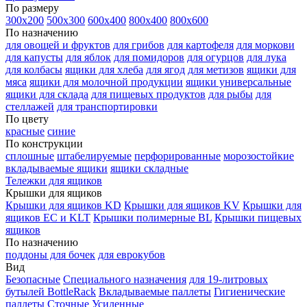
По размеру
300х200
500х300
600х400
800х400
800х600
По назначению
для овощей и фруктов
для грибов
для картофеля
для моркови
для капусты
для яблок
для помидоров
для огурцов
для лука
для колбасы
ящики для хлеба
для ягод
для метизов
ящики для
мяса
ящики для молочной продукции
ящики универсальные
ящики для склада
для пищевых продуктов
для рыбы
для
стеллажей
для транспортировки
По цвету
красные
синие
По конструкции
сплошные
штабелируемые
перфорированные
морозостойкие
вкладываемые ящики
ящики складные
Тележки для ящиков
Крышки для ящиков
Крышки для ящиков KD
Крышки для ящиков KV
Крышки для
ящиков EC и KLT
Крышки полимерные BL
Крышки пищевых
ящиков
По назначению
поддоны для бочек
для еврокубов
Вид
Безопасные
Специального назначения
для 19-литровых
бутылей BottleRack
Вкладываемые паллеты
Гигиенические
паллеты
Сточные
Усиленные