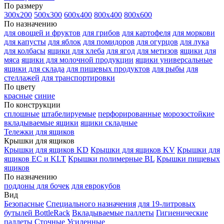
По размеру
300х200
500х300
600х400
800х400
800х600
По назначению
для овощей и фруктов
для грибов
для картофеля
для моркови
для капусты
для яблок
для помидоров
для огурцов
для лука
для колбасы
ящики для хлеба
для ягод
для метизов
ящики для
мяса
ящики для молочной продукции
ящики универсальные
ящики для склада
для пищевых продуктов
для рыбы
для
стеллажей
для транспортировки
По цвету
красные
синие
По конструкции
сплошные
штабелируемые
перфорированные
морозостойкие
вкладываемые ящики
ящики складные
Тележки для ящиков
Крышки для ящиков
Крышки для ящиков KD
Крышки для ящиков KV
Крышки для
ящиков EC и KLT
Крышки полимерные BL
Крышки пищевых
ящиков
По назначению
поддоны для бочек
для еврокубов
Вид
Безопасные
Специального назначения
для 19-литровых
бутылей BottleRack
Вкладываемые паллеты
Гигиенические
паллеты
Сточные
Усиленные