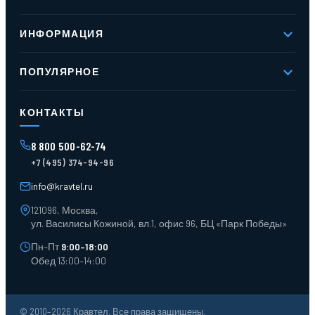
О компании
ИНФОРМАЦИЯ
Реквизиты
Вакансии
Новое и хиты продаж
Контакты
ПОПУЛЯРНОЕ
Доставка и оплата
Оферта
Карта сайта
Стеллажи мезонинные
Контейнеры для отходов
КОНТАКТЫ
Поддоны
Ящики пластиковые
8 800 500-62-74
Тара пласт. и металл.
+7 (495) 374-94-96
Лотки пластиковые
Тележки для склада
info@kravtel.ru
121096, Москва,
ул. Василисы Кожиной, вл.1, офис 96, БЦ «Парк Победы»
Пн–Пт
9:00–18:00
Обед 13:00–14:00
© 2010–2026 Кравтел. Все права защищены.