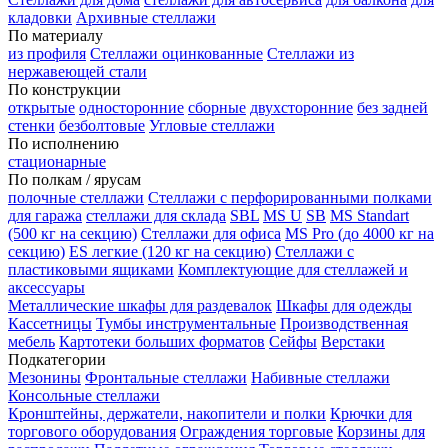
кладовки
Архивные стеллажи
По материалу
из профиля
Стеллажи оцинкованные
Стеллажи из
нержавеющей стали
По конструкции
открытые
односторонние
сборные
двухсторонние
без задней
стенки
безболтовые
Угловые стеллажи
По исполнению
стационарные
По полкам / ярусам
полочные стеллажи
Стеллажи с перфорированными полками
для гаража
стеллажи для склада
SBL
MS U
SB
MS Standart
(500 кг на секцию)
Стеллажи для офиса
MS Pro (до 4000 кг на
секцию)
ES легкие (120 кг на секцию)
Стеллажи с
пластиковыми ящиками
Комплектующие для стеллажей и
аксессуары
Металлические шкафы для раздевалок
Шкафы для одежды
Кассетницы
Тумбы инструментальные
Производственная
мебель
Картотеки больших форматов
Сейфы
Верстаки
Подкатегории
Мезонины
Фронтальные стеллажи
Набивные стеллажи
Консольные стеллажи
Кронштейны, держатели, накопители и полки
Крючки для
торгового оборудования
Ограждения торговые
Корзины для