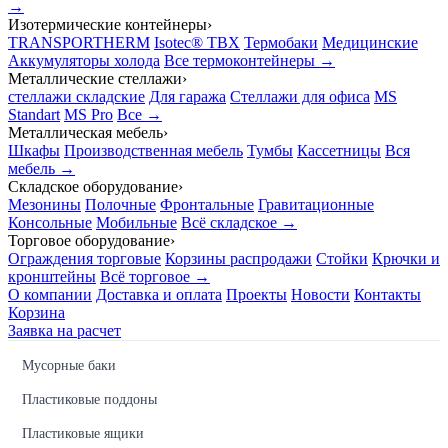
→
Изотермические контейнеры
›
TRANSPORTHERM
Isotec® TBX
Термобаки
Медицинские
Аккумуляторы холода
Все термоконтейнеры →
Металлические стеллажи
›
стеллажи складские
Для гаража
Стеллажи для офиса
MS
Standart
MS Pro
Все →
Металлическая мебель
›
Шкафы
Производственная мебель
Тумбы
Кассетницы
Вся
мебель →
Складское оборудование
›
Мезонины
Полочные
Фронтальные
Гравитационные
Консольные
Мобильные
Всё складское →
Торговое оборудование
›
Ограждения торговые
Корзины распродажи
Стойки
Крючки и
кронштейны
Всё торговое →
О компании
Доставка и оплата
Проекты
Новости
Контакты
Корзина
Заявка на расчет
Мусорные баки
Пластиковые поддоны
Пластиковые ящики