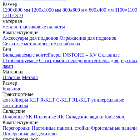
Размер
1200х800 мм
1200х1000 мм
800х600 мм
600х400 мм
1100×1100
1210×810
материал
металл
пластиковые паллеты
Комплектующие
Аксессуары для поддонов
Ограждения для поддонов
Сетчатые металлические роллбоксы
Вид
Вкладываемые контейнеры INSTORE – KV
Складные
Штабелируемые
С загрузкой спереди
контейнеры для ртутных
ламп
Материал
Пластик
Металл
Размер
Большие
Транспортные
контейнеры KLT
R-KLT
C-KLT
RL-KLT
универсальные
контейнеры
Складские
Полочные SK
Полочные RK
Складские ящики logic store
Комплектующие
Перегородки
Настенные панели, стойки
Фронтальные панели
Поперечные разделители
контейнеры ibox