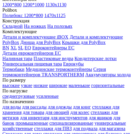
1200*800
1200*1000
1130x1130
Polibox
Полибокс 1200*800
1470х1125
Конструкция
Складной
На ножках
На полозьях
Комплектующие
Детали и комплектующие iBOX
Детали и комплектующие
PolyBox
Днища для PolyBox
Крышки для PolyBox
BN
XL
SL
EQ
Евроконтейнеры EC
Детали евроконтейнеров EC
Наливная тара
Пластиковые ведра
Кондитерские лотки
Универсальная пищевая тара
Еврокубы
Термобаки
Медицинские термоконтейнеры
Серия
термоконтейнеров TRANSPORTHERM
Аккумуляторы холода
По размеру
высокие
узкие
низкие
широкие
маленькие
горизонтальные
По нагрузке
среднегрузовые
усиленные
По назначению
для воды
для рассады
для одежды
для книг
стеллажи для
хранения
для товара
для овощей
для колес
стеллажи для
метизов
для инвентаря
для инструментов
для ящиков
для
банок
промышленные
специализированные
универсальные
хозяйственные
стеллажи для ПВЗ
для подвала
для магазина
Стеллажи для дома
стеллажи для автосервиса
для балкона
для