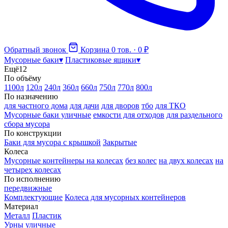
Обратный звонок
Корзина
0 тов. · 0 ₽
Мусорные баки
▾
Пластиковые ящики
▾
Ещё
12
По объёму
1100л
120л
240л
360л
660л
750л
770л
800л
По назначению
для частного дома
для дачи
для дворов
тбо
для ТКО
Мусорные баки уличные
емкости для отходов
для раздельного
сбора мусора
По конструкции
Баки для мусора с крышкой
Закрытые
Колеса
Мусорные контейнеры на колесах
без колес
на двух колесах
на
четырех колесах
По исполнению
передвижные
Комплектующие
Колеса для мусорных контейнеров
Материал
Металл
Пластик
Урны уличные