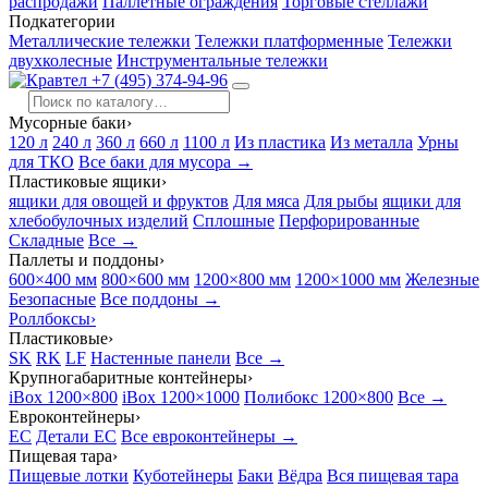
распродажи
Паллетные ограждения
Торговые стеллажи
Подкатегории
Металлические тележки
Тележки платформенные
Тележки
двухколесные
Инструментальные тележки
+7 (495) 374-94-96
Мусорные баки
›
120 л
240 л
360 л
660 л
1100 л
Из пластика
Из металла
Урны
для ТКО
Все баки для мусора →
Пластиковые ящики
›
ящики для овощей и фруктов
Для мяса
Для рыбы
ящики для
хлебобулочных изделий
Сплошные
Перфорированные
Складные
Все →
Паллеты и поддоны
›
600×400 мм
800×600 мм
1200×800 мм
1200×1000 мм
Железные
Безопасные
Все поддоны →
Роллбоксы
›
Пластиковые
›
SK
RK
LF
Настенные панели
Все →
Крупногабаритные контейнеры
›
iBox 1200×800
iBox 1200×1000
Полибокс 1200×800
Все →
Евроконтейнеры
›
EC
Детали EC
Все евроконтейнеры →
Пищевая тара
›
Пищевые лотки
Куботейнеры
Баки
Вёдра
Вся пищевая тара