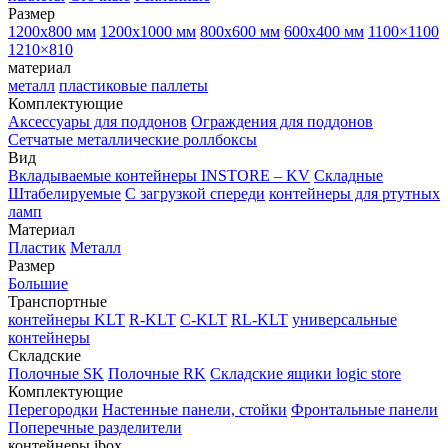
Размер
1200х800 мм
1200х1000 мм
800х600 мм
600х400 мм
1100×1100
1210×810
материал
металл
пластиковые паллеты
Комплектующие
Аксессуары для поддонов
Ограждения для поддонов
Сетчатые металлические роллбоксы
Вид
Вкладываемые контейнеры INSTORE – KV
Складные
Штабелируемые
С загрузкой спереди
контейнеры для ртутных
ламп
Материал
Пластик
Металл
Размер
Большие
Транспортные
контейнеры KLT
R-KLT
C-KLT
RL-KLT
универсальные
контейнеры
Складские
Полочные SK
Полочные RK
Складские ящики logic store
Комплектующие
Перегородки
Настенные панели, стойки
Фронтальные панели
Поперечные разделители
контейнеры ibox