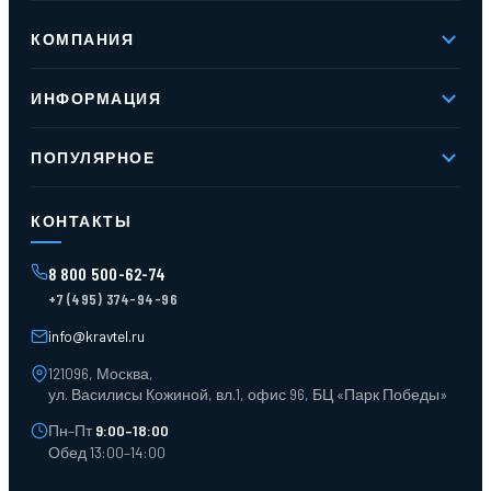
КОМПАНИЯ
О компании
ИНФОРМАЦИЯ
Реквизиты
Вакансии
Новое и хиты продаж
Контакты
ПОПУЛЯРНОЕ
Доставка и оплата
Оферта
Карта сайта
Стеллажи мезонинные
Контейнеры для отходов
КОНТАКТЫ
Поддоны
Ящики пластиковые
8 800 500-62-74
Тара пласт. и металл.
+7 (495) 374-94-96
Лотки пластиковые
Тележки для склада
info@kravtel.ru
121096, Москва,
ул. Василисы Кожиной, вл.1, офис 96, БЦ «Парк Победы»
Пн–Пт
9:00–18:00
Обед 13:00–14:00