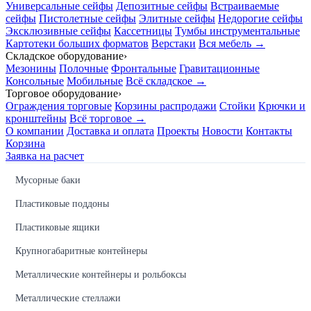
Универсальные сейфы
Депозитные сейфы
Встраиваемые
сейфы
Пистолетные сейфы
Элитные сейфы
Недорогие сейфы
Эксклюзивные сейфы
Кассетницы
Тумбы инструментальные
Картотеки больших форматов
Верстаки
Вся мебель →
Складское оборудование
›
Мезонины
Полочные
Фронтальные
Гравитационные
Консольные
Мобильные
Всё складское →
Торговое оборудование
›
Ограждения торговые
Корзины распродажи
Стойки
Крючки и
кронштейны
Всё торговое →
О компании
Доставка и оплата
Проекты
Новости
Контакты
Корзина
Заявка на расчет
Мусорные баки
Пластиковые поддоны
Пластиковые ящики
Крупногабаритные контейнеры
Металлические контейнеры и рольбоксы
Металлические стеллажи