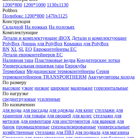
1200*800
1200*1000
1130x1130
Polibox
Полибокс 1200*800
1470х1125
Конструкция
Складной
На ножках
На полозьях
Комплектующие
Детали и комплектующие iBOX
Детали и комплектующие
PolyBox
Днища для PolyBox
Крышки для PolyBox
BN
XL
SL
EQ
Евроконтейнеры EC
Детали евроконтейнеров EC
Наливная тара
Пластиковые ведра
Кондитерские лотки
Универсальная пищевая тара
Еврокубы
Термобаки
Медицинские термоконтейнеры
Серия
термоконтейнеров TRANSPORTHERM
Аккумуляторы холода
По размеру
высокие
узкие
низкие
широкие
маленькие
горизонтальные
По нагрузке
среднегрузовые
усиленные
По назначению
для воды
для рассады
для одежды
для книг
стеллажи для
хранения
для товара
для овощей
для колес
стеллажи для
метизов
для инвентаря
для инструментов
для ящиков
для
банок
промышленные
специализированные
универсальные
хозяйственные
стеллажи для ПВЗ
для подвала
для магазина
Стеллажи для дома
стеллажи для автосервиса
для балкона
для