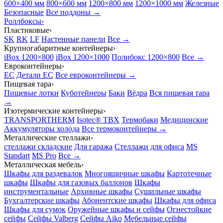
600×400 мм
800×600 мм
1200×800 мм
1200×1000 мм
Железные
Безопасные
Все поддоны →
Роллбоксы
›
Пластиковые
›
SK
RK
LF
Настенные панели
Все →
Крупногабаритные контейнеры
›
iBox 1200×800
iBox 1200×1000
Полибокс 1200×800
Все →
Евроконтейнеры
›
EC
Детали EC
Все евроконтейнеры →
Пищевая тара
›
Пищевые лотки
Куботейнеры
Баки
Вёдра
Вся пищевая тара
→
Изотермические контейнеры
›
TRANSPORTHERM
Isotec® TBX
Термобаки
Медицинские
Аккумуляторы холода
Все термоконтейнеры →
Металлические стеллажи
›
стеллажи складские
Для гаража
Стеллажи для офиса
MS
Standart
MS Pro
Все →
Металлическая мебель
›
Шкафы для раздевалок
Многоящичные шкафы
Картотечные
шкафы
Шкафы для газовых баллонов
Шкафы
инструментальные
Архивные шкафы
Сушильные шкафы
Бухгалтерские шкафы
Абонентские шкафы
Шкафы для офиса
Шкафы для сумок
Оружейные шкафы и сейфы
Огнестойкие
сейфы
Сейфы Valberg
Сейфы Aiko
Мебельные сейфы