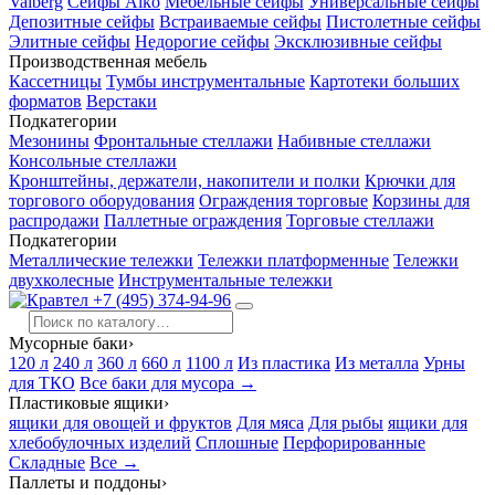
Valberg
Сейфы Aiko
Мебельные сейфы
Универсальные сейфы
Депозитные сейфы
Встраиваемые сейфы
Пистолетные сейфы
Элитные сейфы
Недорогие сейфы
Эксклюзивные сейфы
Производственная мебель
Кассетницы
Тумбы инструментальные
Картотеки больших
форматов
Верстаки
Подкатегории
Мезонины
Фронтальные стеллажи
Набивные стеллажи
Консольные стеллажи
Кронштейны, держатели, накопители и полки
Крючки для
торгового оборудования
Ограждения торговые
Корзины для
распродажи
Паллетные ограждения
Торговые стеллажи
Подкатегории
Металлические тележки
Тележки платформенные
Тележки
двухколесные
Инструментальные тележки
+7 (495) 374-94-96
Мусорные баки
›
120 л
240 л
360 л
660 л
1100 л
Из пластика
Из металла
Урны
для ТКО
Все баки для мусора →
Пластиковые ящики
›
ящики для овощей и фруктов
Для мяса
Для рыбы
ящики для
хлебобулочных изделий
Сплошные
Перфорированные
Складные
Все →
Паллеты и поддоны
›