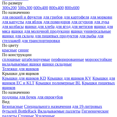
По размеру
300х200
500х300
600х400
800х400
800х600
По назначению
для овощей и фруктов
для грибов
для картофеля
для моркови
для капусты
для яблок
для помидоров
для огурцов
для лука
для колбасы
ящики для хлеба
для ягод
для метизов
ящики для
мяса
ящики для молочной продукции
ящики универсальные
ящики для склада
для пищевых продуктов
для рыбы
для
стеллажей
для транспортировки
По цвету
красные
синие
По конструкции
сплошные
штабелируемые
перфорированные
морозостойкие
вкладываемые ящики
ящики складные
Тележки для ящиков
Крышки для ящиков
Крышки для ящиков KD
Крышки для ящиков KV
Крышки для
ящиков EC и KLT
Крышки полимерные BL
Крышки пищевых
ящиков
По назначению
поддоны для бочек
для еврокубов
Вид
Безопасные
Специального назначения
для 19-литровых
бутылей BottleRack
Вкладываемые паллеты
Гигиенические
паллеты
Сточные
Усиленные