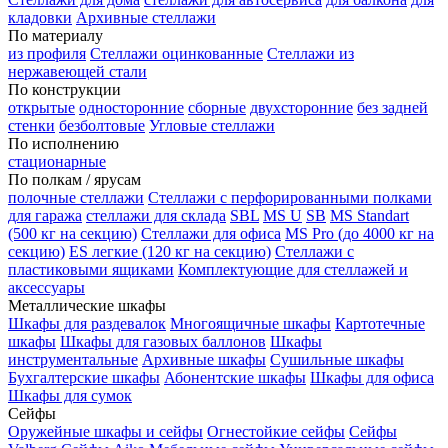
кладовки
Архивные стеллажи
По материалу
из профиля
Стеллажи оцинкованные
Стеллажи из
нержавеющей стали
По конструкции
открытые
односторонние
сборные
двухсторонние
без задней
стенки
безболтовые
Угловые стеллажи
По исполнению
стационарные
По полкам / ярусам
полочные стеллажи
Стеллажи с перфорированными полками
для гаража
стеллажи для склада
SBL
MS U
SB
MS Standart
(500 кг на секцию)
Стеллажи для офиса
MS Pro (до 4000 кг на
секцию)
ES легкие (120 кг на секцию)
Стеллажи с
пластиковыми ящиками
Комплектующие для стеллажей и
аксессуары
Металлические шкафы
Шкафы для раздевалок
Многоящичные шкафы
Картотечные
шкафы
Шкафы для газовых баллонов
Шкафы
инструментальные
Архивные шкафы
Сушильные шкафы
Бухгалтерские шкафы
Абонентские шкафы
Шкафы для офиса
Шкафы для сумок
Сейфы
Оружейные шкафы и сейфы
Огнестойкие сейфы
Сейфы