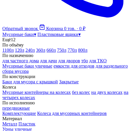
Обратный звонок
Корзина
0 тов. · 0 ₽
Мусорные баки
▾
Пластиковые ящики
▾
Ещё
12
По объёму
1100л
120л
240л
360л
660л
750л
770л
800л
По назначению
для частного дома
для дачи
для дворов
тбо
для ТКО
Мусорные баки уличные
емкости для отходов
для раздельного
сбора мусора
По конструкции
Баки для мусора с крышкой
Закрытые
Колеса
Мусорные контейнеры на колесах
без колес
на двух колесах
на
четырех колесах
По исполнению
передвижные
Комплектующие
Колеса для мусорных контейнеров
Материал
Металл
Пластик
Урны уличные