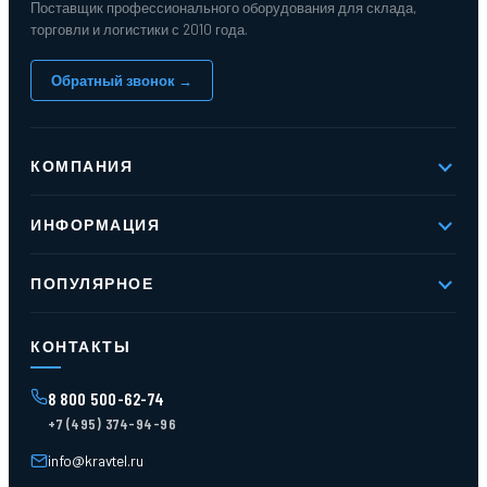
Поставщик профессионального оборудования для склада,
торговли и логистики с 2010 года.
Обратный звонок →
КОМПАНИЯ
О компании
ИНФОРМАЦИЯ
Реквизиты
Вакансии
Новое и хиты продаж
Контакты
ПОПУЛЯРНОЕ
Доставка и оплата
Оферта
Карта сайта
Стеллажи мезонинные
Контейнеры для отходов
КОНТАКТЫ
Поддоны
Ящики пластиковые
8 800 500-62-74
Тара пласт. и металл.
+7 (495) 374-94-96
Лотки пластиковые
Тележки для склада
info@kravtel.ru