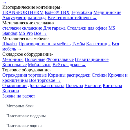
→
Изотермические контейнеры
›
TRANSPORTHERM
Isotec® TBX
Термобаки
Медицинские
Аккумуляторы холода
Все термоконтейнеры →
Металлические стеллажи
›
стеллажи складские
Для гаража
Стеллажи для офиса
MS
Standart
MS Pro
Все →
Металлическая мебель
›
Шкафы
Производственная мебель
Тумбы
Кассетницы
Вся
мебель →
Складское оборудование
›
Мезонины
Полочные
Фронтальные
Гравитационные
Консольные
Мобильные
Всё складское →
Торговое оборудование
›
Ограждения торговые
Корзины распродажи
Стойки
Крючки и
кронштейны
Всё торговое →
О компании
Доставка и оплата
Проекты
Новости
Контакты
Корзина
Заявка на расчет
Мусорные баки
Пластиковые поддоны
Пластиковые ящики