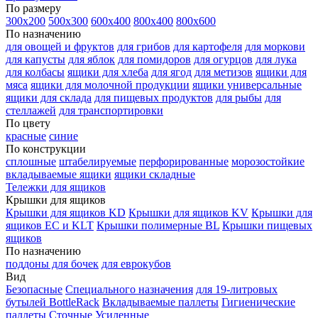
По размеру
300х200
500х300
600х400
800х400
800х600
По назначению
для овощей и фруктов
для грибов
для картофеля
для моркови
для капусты
для яблок
для помидоров
для огурцов
для лука
для колбасы
ящики для хлеба
для ягод
для метизов
ящики для
мяса
ящики для молочной продукции
ящики универсальные
ящики для склада
для пищевых продуктов
для рыбы
для
стеллажей
для транспортировки
По цвету
красные
синие
По конструкции
сплошные
штабелируемые
перфорированные
морозостойкие
вкладываемые ящики
ящики складные
Тележки для ящиков
Крышки для ящиков
Крышки для ящиков KD
Крышки для ящиков KV
Крышки для
ящиков EC и KLT
Крышки полимерные BL
Крышки пищевых
ящиков
По назначению
поддоны для бочек
для еврокубов
Вид
Безопасные
Специального назначения
для 19-литровых
бутылей BottleRack
Вкладываемые паллеты
Гигиенические
паллеты
Сточные
Усиленные