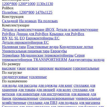
1200*800
1200*1000
1130x1130
Polibox
Полибокс 1200*800
1470х1125
Конструкция
Складной
На ножках
На полозьях
Комплектующие
Детали и комплектующие iBOX
Детали и комплектующие
PolyBox
Днища для PolyBox
Крышки для PolyBox
BN
XL
SL
EQ
Евроконтейнеры EC
Детали евроконтейнеров EC
Наливная тара
Пластиковые ведра
Кондитерские лотки
Универсальная пищевая тара
Еврокубы
Термобаки
Медицинские термоконтейнеры
Серия
термоконтейнеров TRANSPORTHERM
Аккумуляторы холода
По размеру
высокие
узкие
низкие
широкие
маленькие
горизонтальные
По нагрузке
среднегрузовые
усиленные
По назначению
для воды
для рассады
для одежды
для книг
стеллажи для
хранения
для товара
для овощей
для колес
стеллажи для
метизов
для инвентаря
для инструментов
для ящиков
для
банок
промышленные
специализированные
универсальные
хозяйственные
стеллажи для ПВЗ
для подвала
для магазина
Стеллажи для дома
стеллажи для автосервиса
для балкона
для