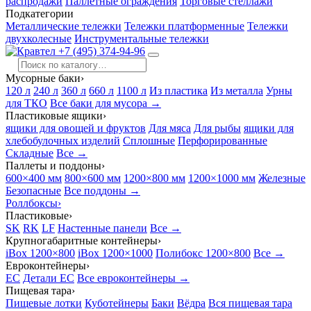
распродажи
Паллетные ограждения
Торговые стеллажи
Подкатегории
Металлические тележки
Тележки платформенные
Тележки
двухколесные
Инструментальные тележки
+7 (495) 374-94-96
Мусорные баки
›
120 л
240 л
360 л
660 л
1100 л
Из пластика
Из металла
Урны
для ТКО
Все баки для мусора →
Пластиковые ящики
›
ящики для овощей и фруктов
Для мяса
Для рыбы
ящики для
хлебобулочных изделий
Сплошные
Перфорированные
Складные
Все →
Паллеты и поддоны
›
600×400 мм
800×600 мм
1200×800 мм
1200×1000 мм
Железные
Безопасные
Все поддоны →
Роллбоксы
›
Пластиковые
›
SK
RK
LF
Настенные панели
Все →
Крупногабаритные контейнеры
›
iBox 1200×800
iBox 1200×1000
Полибокс 1200×800
Все →
Евроконтейнеры
›
EC
Детали EC
Все евроконтейнеры →
Пищевая тара
›
Пищевые лотки
Куботейнеры
Баки
Вёдра
Вся пищевая тара