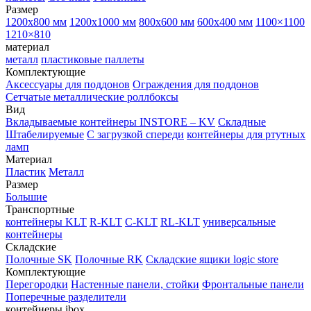
Размер
1200х800 мм
1200х1000 мм
800х600 мм
600х400 мм
1100×1100
1210×810
материал
металл
пластиковые паллеты
Комплектующие
Аксессуары для поддонов
Ограждения для поддонов
Сетчатые металлические роллбоксы
Вид
Вкладываемые контейнеры INSTORE – KV
Складные
Штабелируемые
С загрузкой спереди
контейнеры для ртутных
ламп
Материал
Пластик
Металл
Размер
Большие
Транспортные
контейнеры KLT
R-KLT
C-KLT
RL-KLT
универсальные
контейнеры
Складские
Полочные SK
Полочные RK
Складские ящики logic store
Комплектующие
Перегородки
Настенные панели, стойки
Фронтальные панели
Поперечные разделители
контейнеры ibox