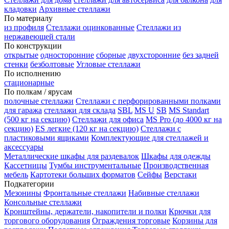
кладовки
Архивные стеллажи
По материалу
из профиля
Стеллажи оцинкованные
Стеллажи из
нержавеющей стали
По конструкции
открытые
односторонние
сборные
двухсторонние
без задней
стенки
безболтовые
Угловые стеллажи
По исполнению
стационарные
По полкам / ярусам
полочные стеллажи
Стеллажи с перфорированными полками
для гаража
стеллажи для склада
SBL
MS U
SB
MS Standart
(500 кг на секцию)
Стеллажи для офиса
MS Pro (до 4000 кг на
секцию)
ES легкие (120 кг на секцию)
Стеллажи с
пластиковыми ящиками
Комплектующие для стеллажей и
аксессуары
Металлические шкафы для раздевалок
Шкафы для одежды
Кассетницы
Тумбы инструментальные
Производственная
мебель
Картотеки больших форматов
Сейфы
Верстаки
Подкатегории
Мезонины
Фронтальные стеллажи
Набивные стеллажи
Консольные стеллажи
Кронштейны, держатели, накопители и полки
Крючки для
торгового оборудования
Ограждения торговые
Корзины для