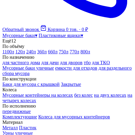
Обратный звонок
Корзина
0 тов. · 0 ₽
Мусорные баки
▾
Пластиковые ящики
▾
Ещё
12
По объёму
1100л
120л
240л
360л
660л
750л
770л
800л
По назначению
для частного дома
для дачи
для дворов
тбо
для ТКО
Мусорные баки уличные
емкости для отходов
для раздельного
сбора мусора
По конструкции
Баки для мусора с крышкой
Закрытые
Колеса
Мусорные контейнеры на колесах
без колес
на двух колесах
на
четырех колесах
По исполнению
передвижные
Комплектующие
Колеса для мусорных контейнеров
Материал
Металл
Пластик
Урны уличные