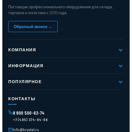
Поставщик профессионального оборудования для склада,
торговли и логистики с 2010 года.
Обратный звонок →
КОМПАНИЯ
О компании
ИНФОРМАЦИЯ
Реквизиты
Вакансии
Новое и хиты продаж
Контакты
ПОПУЛЯРНОЕ
Доставка и оплата
Оферта
Карта сайта
Стеллажи мезонинные
Контейнеры для отходов
КОНТАКТЫ
Поддоны
Ящики пластиковые
8 800 500-62-74
Тара пласт. и металл.
+7 (495) 374-94-96
Лотки пластиковые
Тележки для склада
info@kravtel.ru