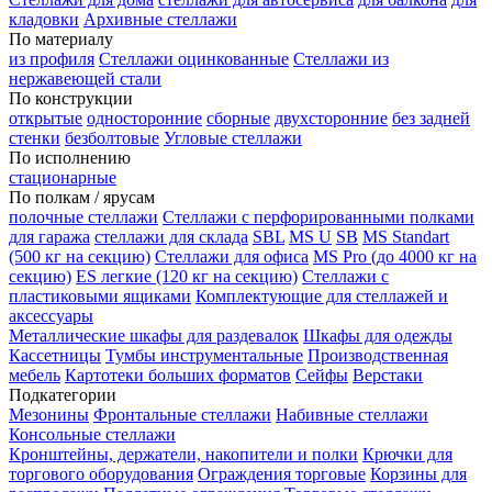
кладовки
Архивные стеллажи
По материалу
из профиля
Стеллажи оцинкованные
Стеллажи из
нержавеющей стали
По конструкции
открытые
односторонние
сборные
двухсторонние
без задней
стенки
безболтовые
Угловые стеллажи
По исполнению
стационарные
По полкам / ярусам
полочные стеллажи
Стеллажи с перфорированными полками
для гаража
стеллажи для склада
SBL
MS U
SB
MS Standart
(500 кг на секцию)
Стеллажи для офиса
MS Pro (до 4000 кг на
секцию)
ES легкие (120 кг на секцию)
Стеллажи с
пластиковыми ящиками
Комплектующие для стеллажей и
аксессуары
Металлические шкафы для раздевалок
Шкафы для одежды
Кассетницы
Тумбы инструментальные
Производственная
мебель
Картотеки больших форматов
Сейфы
Верстаки
Подкатегории
Мезонины
Фронтальные стеллажи
Набивные стеллажи
Консольные стеллажи
Кронштейны, держатели, накопители и полки
Крючки для
торгового оборудования
Ограждения торговые
Корзины для