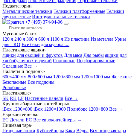
распродажи
Паллетные ограждения
Торговые стеллажи
Подкатегории
Металлические тележки
Тележки платформенные
Тележки
двухколесные
Инструментальные тележки
+7 (495) 374-94-96
Мусорные баки
›
120 л
240 л
360 л
660 л
1100 л
Из пластика
Из металла
Урны
для ТКО
Все баки для мусора →
Пластиковые ящики
›
ящики для овощей и фруктов
Для мяса
Для рыбы
ящики для
хлебобулочных изделий
Сплошные
Перфорированные
Складные
Все →
Паллеты и поддоны
›
600×400 мм
800×600 мм
1200×800 мм
1200×1000 мм
Железные
Безопасные
Все поддоны →
Роллбоксы
›
Пластиковые
›
SK
RK
LF
Настенные панели
Все →
Крупногабаритные контейнеры
›
iBox 1200×800
iBox 1200×1000
Полибокс 1200×800
Все →
Евроконтейнеры
›
EC
Детали EC
Все евроконтейнеры →
Пищевая тара
›
Пищевые лотки
Куботейнеры
Баки
Вёдра
Вся пищевая тара