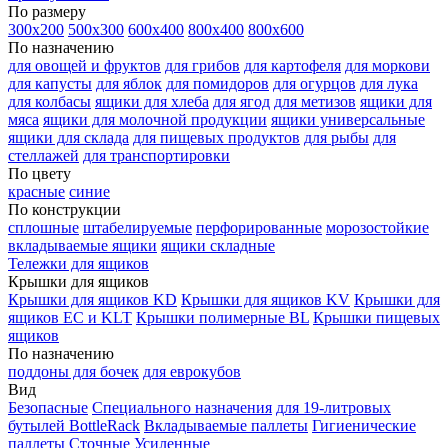
По размеру
300х200
500х300
600х400
800х400
800х600
По назначению
для овощей и фруктов
для грибов
для картофеля
для моркови
для капусты
для яблок
для помидоров
для огурцов
для лука
для колбасы
ящики для хлеба
для ягод
для метизов
ящики для
мяса
ящики для молочной продукции
ящики универсальные
ящики для склада
для пищевых продуктов
для рыбы
для
стеллажей
для транспортировки
По цвету
красные
синие
По конструкции
сплошные
штабелируемые
перфорированные
морозостойкие
вкладываемые ящики
ящики складные
Тележки для ящиков
Крышки для ящиков
Крышки для ящиков KD
Крышки для ящиков KV
Крышки для
ящиков EC и KLT
Крышки полимерные BL
Крышки пищевых
ящиков
По назначению
поддоны для бочек
для еврокубов
Вид
Безопасные
Специального назначения
для 19-литровых
бутылей BottleRack
Вкладываемые паллеты
Гигиенические
паллеты
Сточные
Усиленные