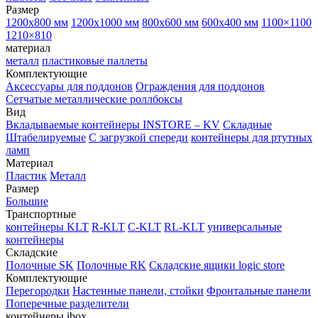
Размер
1200х800 мм
1200х1000 мм
800х600 мм
600х400 мм
1100×1100
1210×810
материал
металл
пластиковые паллеты
Комплектующие
Аксессуары для поддонов
Ограждения для поддонов
Сетчатые металлические роллбоксы
Вид
Вкладываемые контейнеры INSTORE – KV
Складные
Штабелируемые
С загрузкой спереди
контейнеры для ртутных
ламп
Материал
Пластик
Металл
Размер
Большие
Транспортные
контейнеры KLT
R-KLT
C-KLT
RL-KLT
универсальные
контейнеры
Складские
Полочные SK
Полочные RK
Складские ящики logic store
Комплектующие
Перегородки
Настенные панели, стойки
Фронтальные панели
Поперечные разделители
контейнеры ibox