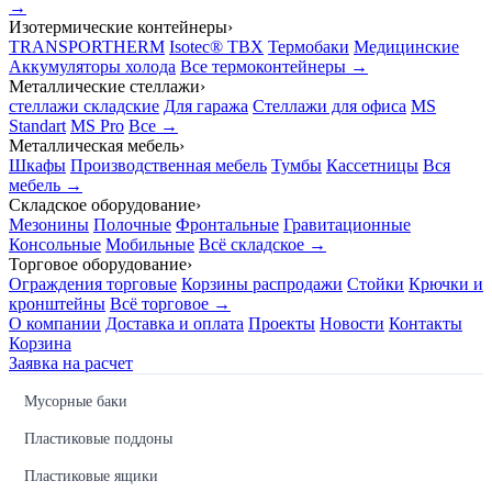
→
Изотермические контейнеры
›
TRANSPORTHERM
Isotec® TBX
Термобаки
Медицинские
Аккумуляторы холода
Все термоконтейнеры →
Металлические стеллажи
›
стеллажи складские
Для гаража
Стеллажи для офиса
MS
Standart
MS Pro
Все →
Металлическая мебель
›
Шкафы
Производственная мебель
Тумбы
Кассетницы
Вся
мебель →
Складское оборудование
›
Мезонины
Полочные
Фронтальные
Гравитационные
Консольные
Мобильные
Всё складское →
Торговое оборудование
›
Ограждения торговые
Корзины распродажи
Стойки
Крючки и
кронштейны
Всё торговое →
О компании
Доставка и оплата
Проекты
Новости
Контакты
Корзина
Заявка на расчет
Мусорные баки
Пластиковые поддоны
Пластиковые ящики