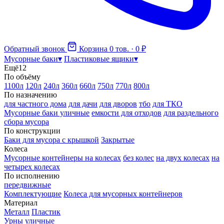
Обратный звонок
Корзина
0 тов. · 0 ₽
Мусорные баки
▾
Пластиковые ящики
▾
Ещё
12
По объёму
1100л
120л
240л
360л
660л
750л
770л
800л
По назначению
для частного дома
для дачи
для дворов
тбо
для ТКО
Мусорные баки уличные
емкости для отходов
для раздельного
сбора мусора
По конструкции
Баки для мусора с крышкой
Закрытые
Колеса
Мусорные контейнеры на колесах
без колес
на двух колесах
на
четырех колесах
По исполнению
передвижные
Комплектующие
Колеса для мусорных контейнеров
Материал
Металл
Пластик
Урны уличные