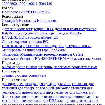
1200*800
1200*1000
1130x1130
Polibox
Полибокс 1200*800
1470х1125
Конструкция
Складной
На ножках
На полозьях
Комплектующие
Детали и комплектующие iBOX
Детали и комплектующие
PolyBox
Днища для PolyBox
Крышки для PolyBox
BN
XL
SL
EQ
Евроконтейнеры EC
Детали евроконтейнеров EC
Наливная тара
Пластиковые ведра
Кондитерские лотки
Универсальная пищевая тара
Еврокубы
Термобаки
Медицинские термоконтейнеры
Серия
термоконтейнеров TRANSPORTHERM
Аккумуляторы холода
По размеру
высокие
узкие
низкие
широкие
маленькие
горизонтальные
По нагрузке
среднегрузовые
усиленные
По назначению
для воды
для рассады
для одежды
для книг
стеллажи для
хранения
для товара
для овощей
для колес
стеллажи для
метизов
для инвентаря
для инструментов
для ящиков
для
банок
промышленные
специализированные
универсальные
хозяйственные
стеллажи для ПВЗ
для подвала
для магазина
Стеллажи для дома
стеллажи для автосервиса
для балкона
для