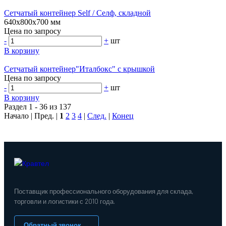
Сетчатый контейнер Self / Селф, складной
640х800х700 мм
Цена по запросу
-
+
шт
В корзину
Сетчатый контейнер"Италбокс" с крышкой
Цена по запросу
-
+
шт
В корзину
Раздел 1 - 36 из 137
Начало | Пред. |
1
2
3
4
|
След.
|
Конец
Поставщик профессионального оборудования для склада,
торговли и логистики с 2010 года.
Обратный звонок →