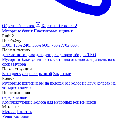
Обратный звонок
Корзина
0 тов. · 0 ₽
Мусорные баки
▾
Пластиковые ящики
▾
Ещё
12
По объёму
1100л
120л
240л
360л
660л
750л
770л
800л
По назначению
для частного дома
для дачи
для дворов
тбо
для ТКО
Мусорные баки уличные
емкости для отходов
для раздельного
сбора мусора
По конструкции
Баки для мусора с крышкой
Закрытые
Колеса
Мусорные контейнеры на колесах
без колес
на двух колесах
на
четырех колесах
По исполнению
передвижные
Комплектующие
Колеса для мусорных контейнеров
Материал
Металл
Пластик
Урны уличные