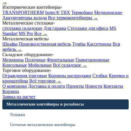
→
Изотермические контейнеры
›
TRANSPORTHERM
Isotec® TBX
Термобаки
Медицинские
Аккумуляторы холода
Все термоконтейнеры →
Металлические стеллажи
›
стеллажи складские
Для гаража
Стеллажи для офиса
MS
Standart
MS Pro
Все →
Металлическая мебель
›
Шкафы
Производственная мебель
Тумбы
Кассетницы
Вся
мебель →
Складское оборудование
›
Мезонины
Полочные
Фронтальные
Гравитационные
Консольные
Мобильные
Всё складское →
Торговое оборудование
›
Ограждения торговые
Корзины распродажи
Стойки
Крючки и
кронштейны
Всё торговое →
О компании
Доставка и оплата
Проекты
Новости
Контакты
Корзина
Заявка на расчет
Металлические контейнеры и рольбоксы
Тележки
Сетчатые металлические контейнеры