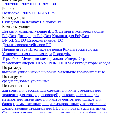
1200*800
1200*1000
1130x1130
Polibox
Полибокс 1200*800
1470х1125
Конструкция
Складной
На ножках
На полозьях
Комплектующие
Детали и комплектующие iBOX
Детали и комплектующие
PolyBox
Днища для PolyBox
Крышки для PolyBox
BN
XL
SL
EQ
Евроконтейнеры EC
Детали евроконтейнеров EC
Наливная тара
Пластиковые ведра
Кондитерские лотки
Универсальная пищевая тара
Еврокубы
Термобаки
Медицинские термоконтейнеры
Серия
термоконтейнеров TRANSPORTHERM
Аккумуляторы холода
По размеру
высокие
узкие
низкие
широкие
маленькие
горизонтальные
По нагрузке
среднегрузовые
усиленные
По назначению
для воды
для рассады
для одежды
для книг
стеллажи для
хранения
для товара
для овощей
для колес
стеллажи для
метизов
для инвентаря
для инструментов
для ящиков
для
банок
промышленные
специализированные
универсальные
хозяйственные
стеллажи для ПВЗ
для подвала
для магазина
Стеллажи для дома
стеллажи для автосервиса
для балкона
для