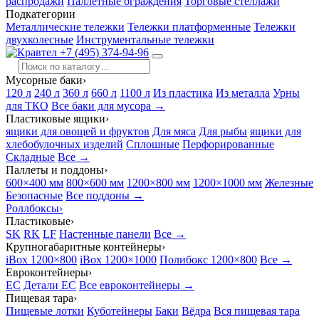
распродажи
Паллетные ограждения
Торговые стеллажи
Подкатегории
Металлические тележки
Тележки платформенные
Тележки
двухколесные
Инструментальные тележки
+7 (495) 374-94-96
Мусорные баки
›
120 л
240 л
360 л
660 л
1100 л
Из пластика
Из металла
Урны
для ТКО
Все баки для мусора →
Пластиковые ящики
›
ящики для овощей и фруктов
Для мяса
Для рыбы
ящики для
хлебобулочных изделий
Сплошные
Перфорированные
Складные
Все →
Паллеты и поддоны
›
600×400 мм
800×600 мм
1200×800 мм
1200×1000 мм
Железные
Безопасные
Все поддоны →
Роллбоксы
›
Пластиковые
›
SK
RK
LF
Настенные панели
Все →
Крупногабаритные контейнеры
›
iBox 1200×800
iBox 1200×1000
Полибокс 1200×800
Все →
Евроконтейнеры
›
EC
Детали EC
Все евроконтейнеры →
Пищевая тара
›
Пищевые лотки
Куботейнеры
Баки
Вёдра
Вся пищевая тара