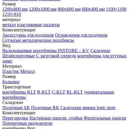
Размер
1200х800 мм
1200х1000 мм
800х600 мм
600х400 мм
1100×1100
1210×810
материал
металл
пластиковые паллеты
Комплектующие
Аксессуары для поддонов
Ограждения для поддонов
Сетчатые металлические роллбоксы
Вид
Вкладываемые контейнеры INSTORE – KV
Складные
Штабелируемые
С загрузкой спереди
контейнеры для ртутных
ламп
Материал
Пластик
Металл
Размер
Большие
Транспортные
контейнеры KLT
R-KLT
C-KLT
RL-KLT
универсальные
контейнеры
Складские
Полочные SK
Полочные RK
Складские ящики logic store
Комплектующие
Перегородки
Настенные панели, стойки
Фронтальные панели
Поперечные разделители
контейнеры ibox