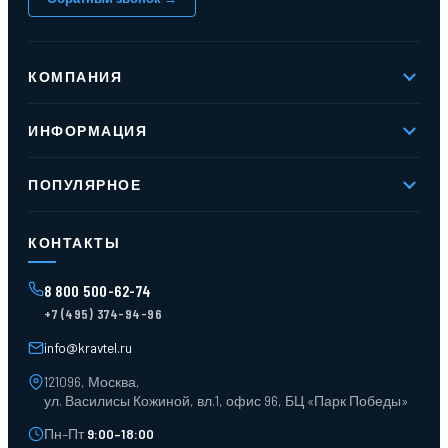
КОМПАНИЯ
О компании
ИНФОРМАЦИЯ
Реквизиты
Вакансии
Новое и хиты продаж
Контакты
ПОПУЛЯРНОЕ
Доставка и оплата
Оферта
Карта сайта
Стеллажи мезонинные
Контейнеры для отходов
КОНТАКТЫ
Поддоны
Ящики пластиковые
8 800 500-62-74
Тара пласт. и металл.
+7 (495) 374-94-96
Лотки пластиковые
Тележки для склада
info@kravtel.ru
121096, Москва,
ул. Василисы Кожиной, вл.1, офис 96, БЦ «Парк Победы»
Пн–Пт
9:00–18:00