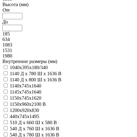
Высота (мм)
От
До
185
634
1083
1531
1980
Внутренние размеры (мм)
1040x395x180/340
1140 Д x 780 Ш x 1636 В
1140 Д x 800 Ш x 1636 В
1140x745x1640
1145x745x1640
1150x745x1620
1150х960х2100 В
1200x920x830
440х745х1495
510 Д x 660 Ш x 580 В
540 Д x 760 Ш x 1636 В
540 Д x 780 Ш x 1636 В