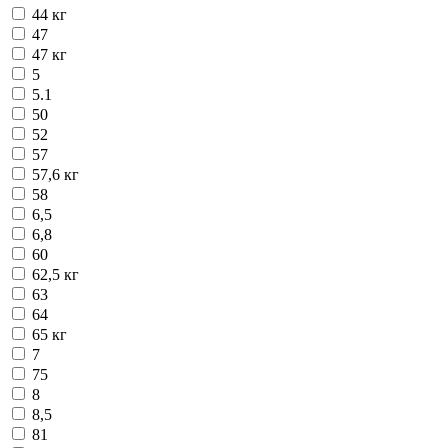
44 кг
47
47 кг
5
5.1
50
52
57
57,6 кг
58
6,5
6,8
60
62,5 кг
63
64
65 кг
7
75
8
8,5
81