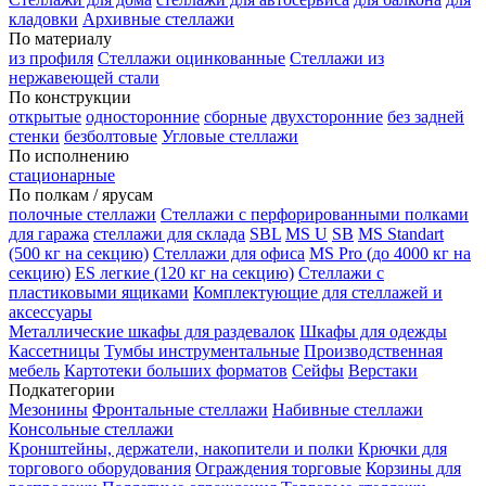
кладовки
Архивные стеллажи
По материалу
из профиля
Стеллажи оцинкованные
Стеллажи из
нержавеющей стали
По конструкции
открытые
односторонние
сборные
двухсторонние
без задней
стенки
безболтовые
Угловые стеллажи
По исполнению
стационарные
По полкам / ярусам
полочные стеллажи
Стеллажи с перфорированными полками
для гаража
стеллажи для склада
SBL
MS U
SB
MS Standart
(500 кг на секцию)
Стеллажи для офиса
MS Pro (до 4000 кг на
секцию)
ES легкие (120 кг на секцию)
Стеллажи с
пластиковыми ящиками
Комплектующие для стеллажей и
аксессуары
Металлические шкафы для раздевалок
Шкафы для одежды
Кассетницы
Тумбы инструментальные
Производственная
мебель
Картотеки больших форматов
Сейфы
Верстаки
Подкатегории
Мезонины
Фронтальные стеллажи
Набивные стеллажи
Консольные стеллажи
Кронштейны, держатели, накопители и полки
Крючки для
торгового оборудования
Ограждения торговые
Корзины для