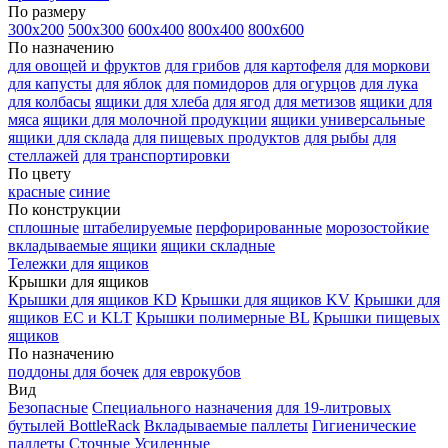
По размеру
300х200
500х300
600х400
800х400
800х600
По назначению
для овощей и фруктов
для грибов
для картофеля
для моркови
для капусты
для яблок
для помидоров
для огурцов
для лука
для колбасы
ящики для хлеба
для ягод
для метизов
ящики для
мяса
ящики для молочной продукции
ящики универсальные
ящики для склада
для пищевых продуктов
для рыбы
для
стеллажей
для транспортировки
По цвету
красные
синие
По конструкции
сплошные
штабелируемые
перфорированные
морозостойкие
вкладываемые ящики
ящики складные
Тележки для ящиков
Крышки для ящиков
Крышки для ящиков KD
Крышки для ящиков KV
Крышки для
ящиков EC и KLT
Крышки полимерные BL
Крышки пищевых
ящиков
По назначению
поддоны для бочек
для еврокубов
Вид
Безопасные
Специального назначения
для 19-литровых
бутылей BottleRack
Вкладываемые паллеты
Гигиенические
паллеты
Сточные
Усиленные