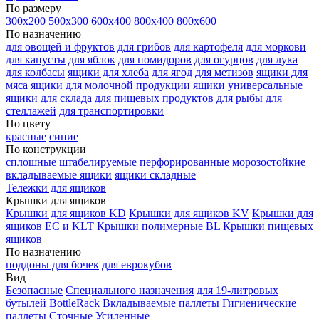
По размеру
300х200
500х300
600х400
800х400
800х600
По назначению
для овощей и фруктов
для грибов
для картофеля
для моркови
для капусты
для яблок
для помидоров
для огурцов
для лука
для колбасы
ящики для хлеба
для ягод
для метизов
ящики для
мяса
ящики для молочной продукции
ящики универсальные
ящики для склада
для пищевых продуктов
для рыбы
для
стеллажей
для транспортировки
По цвету
красные
синие
По конструкции
сплошные
штабелируемые
перфорированные
морозостойкие
вкладываемые ящики
ящики складные
Тележки для ящиков
Крышки для ящиков
Крышки для ящиков KD
Крышки для ящиков KV
Крышки для
ящиков EC и KLT
Крышки полимерные BL
Крышки пищевых
ящиков
По назначению
поддоны для бочек
для еврокубов
Вид
Безопасные
Специального назначения
для 19-литровых
бутылей BottleRack
Вкладываемые паллеты
Гигиенические
паллеты
Сточные
Усиленные