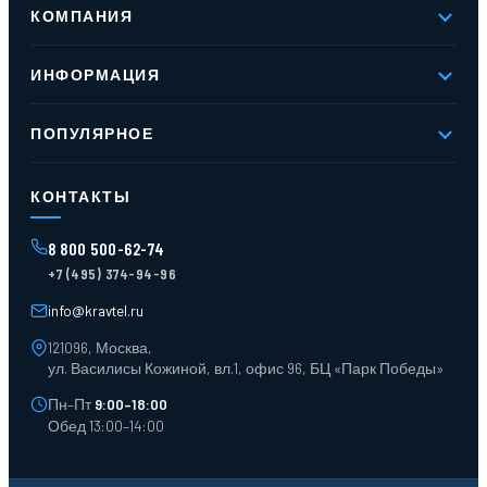
КОМПАНИЯ
О компании
ИНФОРМАЦИЯ
Реквизиты
Вакансии
Новое и хиты продаж
Контакты
ПОПУЛЯРНОЕ
Доставка и оплата
Оферта
Карта сайта
Стеллажи мезонинные
Контейнеры для отходов
КОНТАКТЫ
Поддоны
Ящики пластиковые
8 800 500-62-74
Тара пласт. и металл.
+7 (495) 374-94-96
Лотки пластиковые
Тележки для склада
info@kravtel.ru
121096, Москва,
ул. Василисы Кожиной, вл.1, офис 96, БЦ «Парк Победы»
Пн–Пт
9:00–18:00
Обед 13:00–14:00