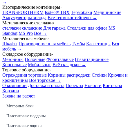
→
Изотермические контейнеры
›
TRANSPORTHERM
Isotec® TBX
Термобаки
Медицинские
Аккумуляторы холода
Все термоконтейнеры →
Металлические стеллажи
›
стеллажи складские
Для гаража
Стеллажи для офиса
MS
Standart
MS Pro
Все →
Металлическая мебель
›
Шкафы
Производственная мебель
Тумбы
Кассетницы
Вся
мебель →
Складское оборудование
›
Мезонины
Полочные
Фронтальные
Гравитационные
Консольные
Мобильные
Всё складское →
Торговое оборудование
›
Ограждения торговые
Корзины распродажи
Стойки
Крючки и
кронштейны
Всё торговое →
О компании
Доставка и оплата
Проекты
Новости
Контакты
Корзина
Заявка на расчет
Мусорные баки
Пластиковые поддоны
Пластиковые ящики