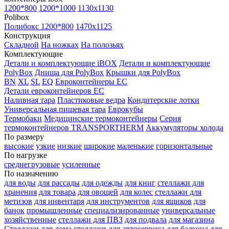
1200*800
1200*1000
1130x1130
Polibox
Полибокс 1200*800
1470х1125
Конструкция
Складной
На ножках
На полозьях
Комплектующие
Детали и комплектующие iBOX
Детали и комплектующие
PolyBox
Днища для PolyBox
Крышки для PolyBox
BN
XL
SL
EQ
Евроконтейнеры EC
Детали евроконтейнеров EC
Наливная тара
Пластиковые ведра
Кондитерские лотки
Универсальная пищевая тара
Еврокубы
Термобаки
Медицинские термоконтейнеры
Серия
термоконтейнеров TRANSPORTHERM
Аккумуляторы холода
По размеру
высокие
узкие
низкие
широкие
маленькие
горизонтальные
По нагрузке
среднегрузовые
усиленные
По назначению
для воды
для рассады
для одежды
для книг
стеллажи для
хранения
для товара
для овощей
для колес
стеллажи для
метизов
для инвентаря
для инструментов
для ящиков
для
банок
промышленные
специализированные
универсальные
хозяйственные
стеллажи для ПВЗ
для подвала
для магазина
Стеллажи для дома
стеллажи для автосервиса
для балкона
для