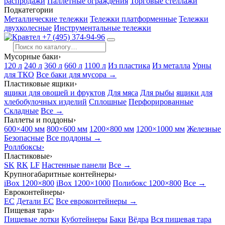
распродажи
Паллетные ограждения
Торговые стеллажи
Подкатегории
Металлические тележки
Тележки платформенные
Тележки
двухколесные
Инструментальные тележки
+7 (495) 374-94-96
Мусорные баки
›
120 л
240 л
360 л
660 л
1100 л
Из пластика
Из металла
Урны
для ТКО
Все баки для мусора →
Пластиковые ящики
›
ящики для овощей и фруктов
Для мяса
Для рыбы
ящики для
хлебобулочных изделий
Сплошные
Перфорированные
Складные
Все →
Паллеты и поддоны
›
600×400 мм
800×600 мм
1200×800 мм
1200×1000 мм
Железные
Безопасные
Все поддоны →
Роллбоксы
›
Пластиковые
›
SK
RK
LF
Настенные панели
Все →
Крупногабаритные контейнеры
›
iBox 1200×800
iBox 1200×1000
Полибокс 1200×800
Все →
Евроконтейнеры
›
EC
Детали EC
Все евроконтейнеры →
Пищевая тара
›
Пищевые лотки
Куботейнеры
Баки
Вёдра
Вся пищевая тара