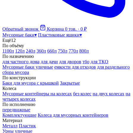
Обратный звонок
Корзина
0 тов. · 0 ₽
Мусорные баки
▾
Пластиковые ящики
▾
Ещё
12
По объёму
1100л
120л
240л
360л
660л
750л
770л
800л
По назначению
для частного дома
для дачи
для дворов
тбо
для ТКО
Мусорные баки уличные
емкости для отходов
для раздельного
сбора мусора
По конструкции
Баки для мусора с крышкой
Закрытые
Колеса
Мусорные контейнеры на колесах
без колес
на двух колесах
на
четырех колесах
По исполнению
передвижные
Комплектующие
Колеса для мусорных контейнеров
Материал
Металл
Пластик
Урны уличные