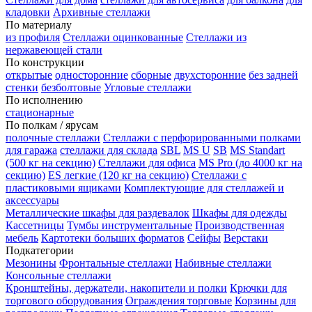
кладовки
Архивные стеллажи
По материалу
из профиля
Стеллажи оцинкованные
Стеллажи из
нержавеющей стали
По конструкции
открытые
односторонние
сборные
двухсторонние
без задней
стенки
безболтовые
Угловые стеллажи
По исполнению
стационарные
По полкам / ярусам
полочные стеллажи
Стеллажи с перфорированными полками
для гаража
стеллажи для склада
SBL
MS U
SB
MS Standart
(500 кг на секцию)
Стеллажи для офиса
MS Pro (до 4000 кг на
секцию)
ES легкие (120 кг на секцию)
Стеллажи с
пластиковыми ящиками
Комплектующие для стеллажей и
аксессуары
Металлические шкафы для раздевалок
Шкафы для одежды
Кассетницы
Тумбы инструментальные
Производственная
мебель
Картотеки больших форматов
Сейфы
Верстаки
Подкатегории
Мезонины
Фронтальные стеллажи
Набивные стеллажи
Консольные стеллажи
Кронштейны, держатели, накопители и полки
Крючки для
торгового оборудования
Ограждения торговые
Корзины для