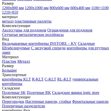
Размер
1200х800 мм
1200х1000 мм
800х600 мм
600х400 мм
1100×1100
1210×810
материал
металл
пластиковые паллеты
Комплектующие
Аксессуары для поддонов
Ограждения для поддонов
Сетчатые металлические роллбоксы
Вид
Вкладываемые контейнеры INSTORE – KV
Складные
Штабелируемые
С загрузкой спереди
контейнеры для ртутных
ламп
Материал
Пластик
Металл
Размер
Большие
Транспортные
контейнеры KLT
R-KLT
C-KLT
RL-KLT
универсальные
контейнеры
Складские
Полочные SK
Полочные RK
Складские ящики logic store
Комплектующие
Перегородки
Настенные панели, стойки
Фронтальные панели
Поперечные разделители
контейнеры ibox