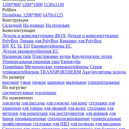
1200*800
1200*1000
1130x1130
Polibox
Полибокс 1200*800
1470х1125
Конструкция
Складной
На ножках
На полозьях
Комплектующие
Детали и комплектующие iBOX
Детали и комплектующие
PolyBox
Днища для PolyBox
Крышки для PolyBox
BN
XL
SL
EQ
Евроконтейнеры EC
Детали евроконтейнеров EC
Наливная тара
Пластиковые ведра
Кондитерские лотки
Универсальная пищевая тара
Еврокубы
Термобаки
Медицинские термоконтейнеры
Серия
термоконтейнеров TRANSPORTHERM
Аккумуляторы холода
По размеру
высокие
узкие
низкие
широкие
маленькие
горизонтальные
По нагрузке
среднегрузовые
усиленные
По назначению
для воды
для рассады
для одежды
для книг
стеллажи для
хранения
для товара
для овощей
для колес
стеллажи для
метизов
для инвентаря
для инструментов
для ящиков
для
банок
промышленные
специализированные
универсальные
хозяйственные
стеллажи для ПВЗ
для подвала
для магазина
Стеллажи для дома
стеллажи для автосервиса
для балкона
для