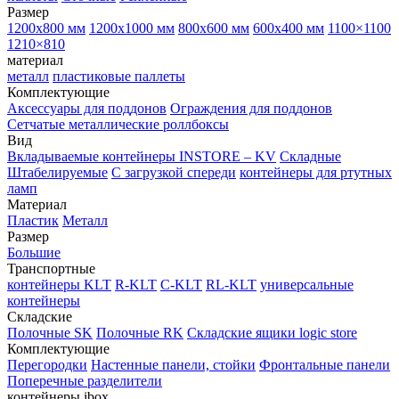
Размер
1200х800 мм
1200х1000 мм
800х600 мм
600х400 мм
1100×1100
1210×810
материал
металл
пластиковые паллеты
Комплектующие
Аксессуары для поддонов
Ограждения для поддонов
Сетчатые металлические роллбоксы
Вид
Вкладываемые контейнеры INSTORE – KV
Складные
Штабелируемые
С загрузкой спереди
контейнеры для ртутных
ламп
Материал
Пластик
Металл
Размер
Большие
Транспортные
контейнеры KLT
R-KLT
C-KLT
RL-KLT
универсальные
контейнеры
Складские
Полочные SK
Полочные RK
Складские ящики logic store
Комплектующие
Перегородки
Настенные панели, стойки
Фронтальные панели
Поперечные разделители
контейнеры ibox