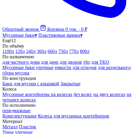
Обратный звонок
Корзина
0 тов. · 0 ₽
Мусорные баки
▾
Пластиковые ящики
▾
Ещё
12
По объёму
1100л
120л
240л
360л
660л
750л
770л
800л
По назначению
для частного дома
для дачи
для дворов
тбо
для ТКО
Мусорные баки уличные
емкости для отходов
для раздельного
сбора мусора
По конструкции
Баки для мусора с крышкой
Закрытые
Колеса
Мусорные контейнеры на колесах
без колес
на двух колесах
на
четырех колесах
По исполнению
передвижные
Комплектующие
Колеса для мусорных контейнеров
Материал
Металл
Пластик
Урны уличные