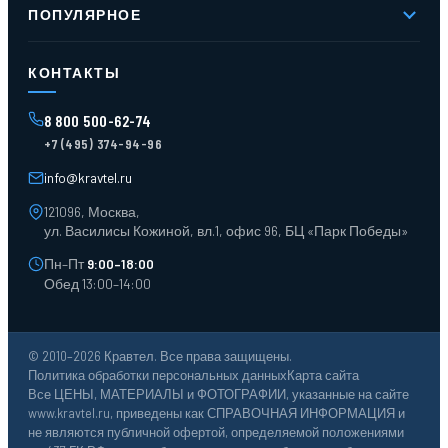
Контакты
ПОПУЛЯРНОЕ
Доставка и оплата
Оферта
Карта сайта
Стеллажи мезонинные
Контейнеры для отходов
КОНТАКТЫ
Поддоны
Ящики пластиковые
8 800 500-62-74
Тара пласт. и металл.
+7 (495) 374-94-96
Лотки пластиковые
Тележки для склада
info@kravtel.ru
121096, Москва,
ул. Василисы Кожиной, вл.1, офис 96, БЦ «Парк Победы»
Пн–Пт
9:00–18:00
Обед 13:00–14:00
© 2010–2026 Кравтел. Все права защищены.
Политика обработки персональных данных
Карта сайта
Все ЦЕНЫ, МАТЕРИАЛЫ и ФОТОГРАФИИ, указанные на сайте
www.kravtel.ru, приведены как СПРАВОЧНАЯ ИНФОРМАЦИЯ и
не являются публичной офертой, определяемой положениями