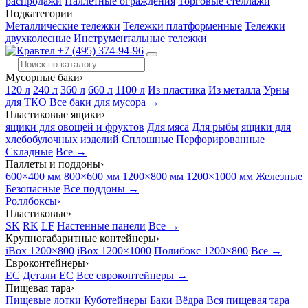
распродажи
Паллетные ограждения
Торговые стеллажи
Подкатегории
Металлические тележки
Тележки платформенные
Тележки
двухколесные
Инструментальные тележки
+7 (495) 374-94-96
Мусорные баки
›
120 л
240 л
360 л
660 л
1100 л
Из пластика
Из металла
Урны
для ТКО
Все баки для мусора →
Пластиковые ящики
›
ящики для овощей и фруктов
Для мяса
Для рыбы
ящики для
хлебобулочных изделий
Сплошные
Перфорированные
Складные
Все →
Паллеты и поддоны
›
600×400 мм
800×600 мм
1200×800 мм
1200×1000 мм
Железные
Безопасные
Все поддоны →
Роллбоксы
›
Пластиковые
›
SK
RK
LF
Настенные панели
Все →
Крупногабаритные контейнеры
›
iBox 1200×800
iBox 1200×1000
Полибокс 1200×800
Все →
Евроконтейнеры
›
EC
Детали EC
Все евроконтейнеры →
Пищевая тара
›
Пищевые лотки
Куботейнеры
Баки
Вёдра
Вся пищевая тара