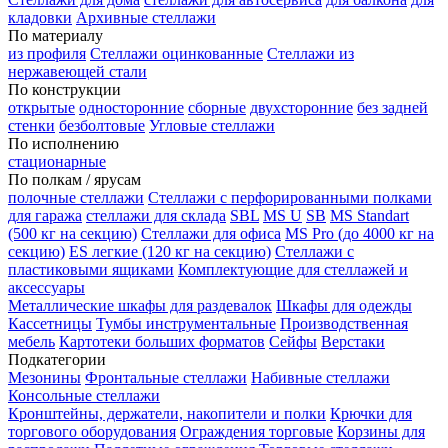
кладовки
Архивные стеллажи
По материалу
из профиля
Стеллажи оцинкованные
Стеллажи из
нержавеющей стали
По конструкции
открытые
односторонние
сборные
двухсторонние
без задней
стенки
безболтовые
Угловые стеллажи
По исполнению
стационарные
По полкам / ярусам
полочные стеллажи
Стеллажи с перфорированными полками
для гаража
стеллажи для склада
SBL
MS U
SB
MS Standart
(500 кг на секцию)
Стеллажи для офиса
MS Pro (до 4000 кг на
секцию)
ES легкие (120 кг на секцию)
Стеллажи с
пластиковыми ящиками
Комплектующие для стеллажей и
аксессуары
Металлические шкафы для раздевалок
Шкафы для одежды
Кассетницы
Тумбы инструментальные
Производственная
мебель
Картотеки больших форматов
Сейфы
Верстаки
Подкатегории
Мезонины
Фронтальные стеллажи
Набивные стеллажи
Консольные стеллажи
Кронштейны, держатели, накопители и полки
Крючки для
торгового оборудования
Ограждения торговые
Корзины для