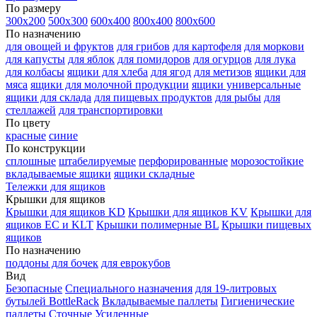
По размеру
300х200
500х300
600х400
800х400
800х600
По назначению
для овощей и фруктов
для грибов
для картофеля
для моркови
для капусты
для яблок
для помидоров
для огурцов
для лука
для колбасы
ящики для хлеба
для ягод
для метизов
ящики для
мяса
ящики для молочной продукции
ящики универсальные
ящики для склада
для пищевых продуктов
для рыбы
для
стеллажей
для транспортировки
По цвету
красные
синие
По конструкции
сплошные
штабелируемые
перфорированные
морозостойкие
вкладываемые ящики
ящики складные
Тележки для ящиков
Крышки для ящиков
Крышки для ящиков KD
Крышки для ящиков KV
Крышки для
ящиков EC и KLT
Крышки полимерные BL
Крышки пищевых
ящиков
По назначению
поддоны для бочек
для еврокубов
Вид
Безопасные
Специального назначения
для 19-литровых
бутылей BottleRack
Вкладываемые паллеты
Гигиенические
паллеты
Сточные
Усиленные