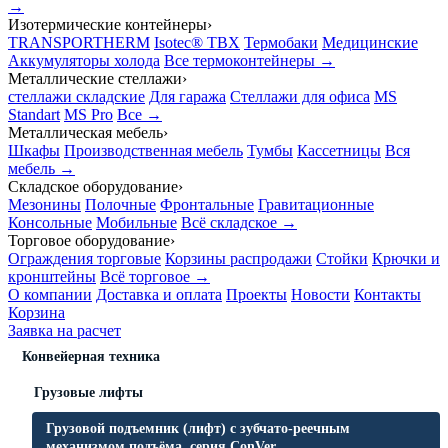
→
Изотермические контейнеры
›
TRANSPORTHERM
Isotec® TBX
Термобаки
Медицинские
Аккумуляторы холода
Все термоконтейнеры →
Металлические стеллажи
›
стеллажи складские
Для гаража
Стеллажи для офиса
MS
Standart
MS Pro
Все →
Металлическая мебель
›
Шкафы
Производственная мебель
Тумбы
Кассетницы
Вся
мебель →
Складское оборудование
›
Мезонины
Полочные
Фронтальные
Гравитационные
Консольные
Мобильные
Всё складское →
Торговое оборудование
›
Ограждения торговые
Корзины распродажи
Стойки
Крючки и
кронштейны
Всё торговое →
О компании
Доставка и оплата
Проекты
Новости
Контакты
Корзина
Заявка на расчет
Конвейерная техника
Грузовые лифты
Грузовой подъемник (лифт) с зубчато-реечным
механизмом подъёма, серия ConVer