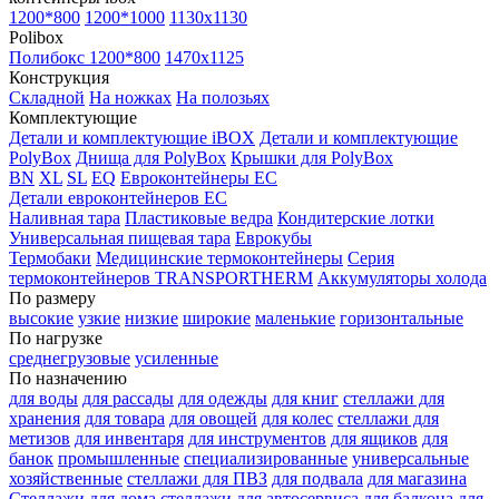
1200*800
1200*1000
1130x1130
Polibox
Полибокс 1200*800
1470х1125
Конструкция
Складной
На ножках
На полозьях
Комплектующие
Детали и комплектующие iBOX
Детали и комплектующие
PolyBox
Днища для PolyBox
Крышки для PolyBox
BN
XL
SL
EQ
Евроконтейнеры EC
Детали евроконтейнеров EC
Наливная тара
Пластиковые ведра
Кондитерские лотки
Универсальная пищевая тара
Еврокубы
Термобаки
Медицинские термоконтейнеры
Серия
термоконтейнеров TRANSPORTHERM
Аккумуляторы холода
По размеру
высокие
узкие
низкие
широкие
маленькие
горизонтальные
По нагрузке
среднегрузовые
усиленные
По назначению
для воды
для рассады
для одежды
для книг
стеллажи для
хранения
для товара
для овощей
для колес
стеллажи для
метизов
для инвентаря
для инструментов
для ящиков
для
банок
промышленные
специализированные
универсальные
хозяйственные
стеллажи для ПВЗ
для подвала
для магазина
Стеллажи для дома
стеллажи для автосервиса
для балкона
для