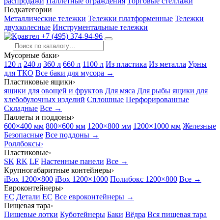
распродажи
Паллетные ограждения
Торговые стеллажи
Подкатегории
Металлические тележки
Тележки платформенные
Тележки
двухколесные
Инструментальные тележки
+7 (495) 374-94-96
Мусорные баки
›
120 л
240 л
360 л
660 л
1100 л
Из пластика
Из металла
Урны
для ТКО
Все баки для мусора →
Пластиковые ящики
›
ящики для овощей и фруктов
Для мяса
Для рыбы
ящики для
хлебобулочных изделий
Сплошные
Перфорированные
Складные
Все →
Паллеты и поддоны
›
600×400 мм
800×600 мм
1200×800 мм
1200×1000 мм
Железные
Безопасные
Все поддоны →
Роллбоксы
›
Пластиковые
›
SK
RK
LF
Настенные панели
Все →
Крупногабаритные контейнеры
›
iBox 1200×800
iBox 1200×1000
Полибокс 1200×800
Все →
Евроконтейнеры
›
EC
Детали EC
Все евроконтейнеры →
Пищевая тара
›
Пищевые лотки
Куботейнеры
Баки
Вёдра
Вся пищевая тара