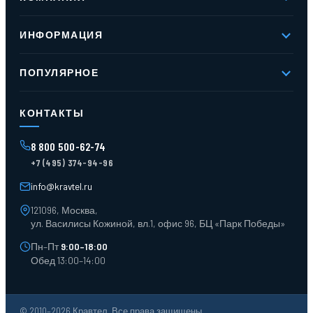
О компании
ИНФОРМАЦИЯ
Реквизиты
Вакансии
Новое и хиты продаж
Контакты
ПОПУЛЯРНОЕ
Доставка и оплата
Оферта
Карта сайта
Стеллажи мезонинные
Контейнеры для отходов
КОНТАКТЫ
Поддоны
Ящики пластиковые
8 800 500-62-74
Тара пласт. и металл.
+7 (495) 374-94-96
Лотки пластиковые
Тележки для склада
info@kravtel.ru
121096, Москва,
ул. Василисы Кожиной, вл.1, офис 96, БЦ «Парк Победы»
Пн–Пт
9:00–18:00
Обед 13:00–14:00
© 2010–2026 Кравтел. Все права защищены.