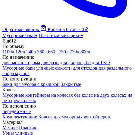
Обратный звонок
Корзина
0 тов. · 0 ₽
Мусорные баки
▾
Пластиковые ящики
▾
Ещё
12
По объёму
1100л
120л
240л
360л
660л
750л
770л
800л
По назначению
для частного дома
для дачи
для дворов
тбо
для ТКО
Мусорные баки уличные
емкости для отходов
для раздельного
сбора мусора
По конструкции
Баки для мусора с крышкой
Закрытые
Колеса
Мусорные контейнеры на колесах
без колес
на двух колесах
на
четырех колесах
По исполнению
передвижные
Комплектующие
Колеса для мусорных контейнеров
Материал
Металл
Пластик
Урны уличные