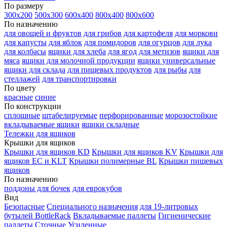
По размеру
300х200
500х300
600х400
800х400
800х600
По назначению
для овощей и фруктов
для грибов
для картофеля
для моркови
для капусты
для яблок
для помидоров
для огурцов
для лука
для колбасы
ящики для хлеба
для ягод
для метизов
ящики для
мяса
ящики для молочной продукции
ящики универсальные
ящики для склада
для пищевых продуктов
для рыбы
для
стеллажей
для транспортировки
По цвету
красные
синие
По конструкции
сплошные
штабелируемые
перфорированные
морозостойкие
вкладываемые ящики
ящики складные
Тележки для ящиков
Крышки для ящиков
Крышки для ящиков KD
Крышки для ящиков KV
Крышки для
ящиков EC и KLT
Крышки полимерные BL
Крышки пищевых
ящиков
По назначению
поддоны для бочек
для еврокубов
Вид
Безопасные
Специального назначения
для 19-литровых
бутылей BottleRack
Вкладываемые паллеты
Гигиенические
паллеты
Сточные
Усиленные