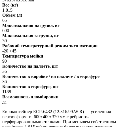
Вес (кг)
1.815
Объем (л)
65
Максимальная нагрузка, кг
600
Максимальная загрузка, кг
30
Рабочий температурный режим эксплуатации
-20 +45
Температура мойки
90
Количество на паллете, шт
36
Количество в коробке / на паллете / в еврофуре
36
Количество в еврофуре, шт
1188
Возможность пломбировки
да
Евроконтейнер ЕСР-6432 (12.316.99.W R) — усиленная
версия формата 600х400х320 мм с ребристо-
перфорированными стенками. При меньшем собственном
весе (всего 1,815 кг) он держит более высокую нагрузку,