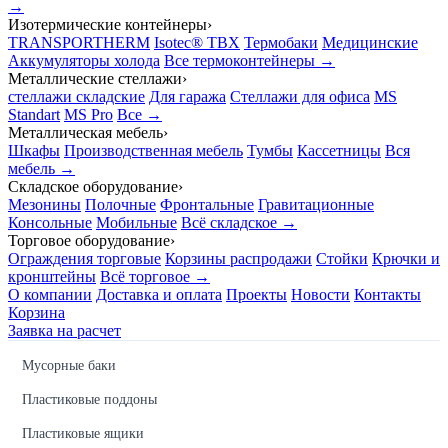
→
Изотермические контейнеры
›
TRANSPORTHERM
Isotec® TBX
Термобаки
Медицинские
Аккумуляторы холода
Все термоконтейнеры →
Металлические стеллажи
›
стеллажи складские
Для гаража
Стеллажи для офиса
MS
Standart
MS Pro
Все →
Металлическая мебель
›
Шкафы
Производственная мебель
Тумбы
Кассетницы
Вся
мебель →
Складское оборудование
›
Мезонины
Полочные
Фронтальные
Гравитационные
Консольные
Мобильные
Всё складское →
Торговое оборудование
›
Ограждения торговые
Корзины распродажи
Стойки
Крючки и
кронштейны
Всё торговое →
О компании
Доставка и оплата
Проекты
Новости
Контакты
Корзина
Заявка на расчет
Мусорные баки
Пластиковые поддоны
Пластиковые ящики