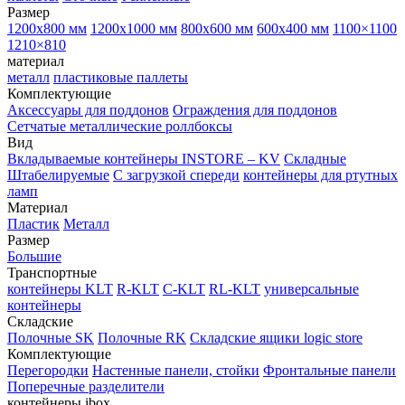
Размер
1200х800 мм
1200х1000 мм
800х600 мм
600х400 мм
1100×1100
1210×810
материал
металл
пластиковые паллеты
Комплектующие
Аксессуары для поддонов
Ограждения для поддонов
Сетчатые металлические роллбоксы
Вид
Вкладываемые контейнеры INSTORE – KV
Складные
Штабелируемые
С загрузкой спереди
контейнеры для ртутных
ламп
Материал
Пластик
Металл
Размер
Большие
Транспортные
контейнеры KLT
R-KLT
C-KLT
RL-KLT
универсальные
контейнеры
Складские
Полочные SK
Полочные RK
Складские ящики logic store
Комплектующие
Перегородки
Настенные панели, стойки
Фронтальные панели
Поперечные разделители
контейнеры ibox