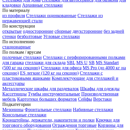
кладовки
Архивные стеллажи
По материалу
из профиля
Стеллажи оцинкованные
Стеллажи из
нержавеющей стали
По конструкции
открытые
односторонние
сборные
двухсторонние
без задней
стенки
безболтовые
Угловые стеллажи
По исполнению
стационарные
По полкам / ярусам
полочные стеллажи
Стеллажи с перфорированными полками
для гаража
стеллажи для склада
SBL
MS U
SB
MS Standart
(500 кг на секцию)
Стеллажи для офиса
MS Pro (до 4000 кг на
секцию)
ES легкие (120 кг на секцию)
Стеллажи с
пластиковыми ящиками
Комплектующие для стеллажей и
аксессуары
Металлические шкафы для раздевалок
Шкафы для одежды
Кассетницы
Тумбы инструментальные
Производственная
мебель
Картотеки больших форматов
Сейфы
Верстаки
Подкатегории
Мезонины
Фронтальные стеллажи
Набивные стеллажи
Консольные стеллажи
Кронштейны, держатели, накопители и полки
Крючки для
торгового оборудования
Ограждения торговые
Корзины для