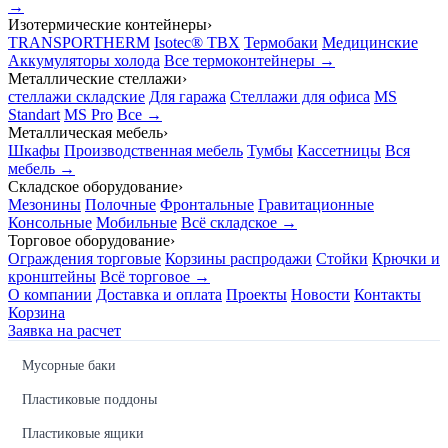
→
Изотермические контейнеры
›
TRANSPORTHERM
Isotec® TBX
Термобаки
Медицинские
Аккумуляторы холода
Все термоконтейнеры →
Металлические стеллажи
›
стеллажи складские
Для гаража
Стеллажи для офиса
MS
Standart
MS Pro
Все →
Металлическая мебель
›
Шкафы
Производственная мебель
Тумбы
Кассетницы
Вся
мебель →
Складское оборудование
›
Мезонины
Полочные
Фронтальные
Гравитационные
Консольные
Мобильные
Всё складское →
Торговое оборудование
›
Ограждения торговые
Корзины распродажи
Стойки
Крючки и
кронштейны
Всё торговое →
О компании
Доставка и оплата
Проекты
Новости
Контакты
Корзина
Заявка на расчет
Мусорные баки
Пластиковые поддоны
Пластиковые ящики