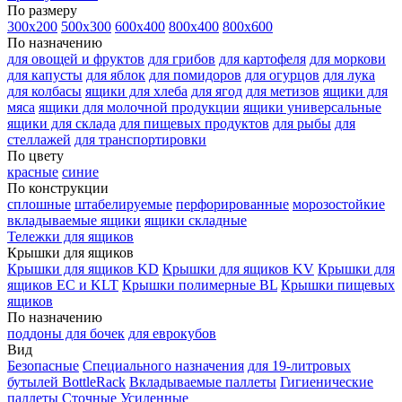
По размеру
300х200
500х300
600х400
800х400
800х600
По назначению
для овощей и фруктов
для грибов
для картофеля
для моркови
для капусты
для яблок
для помидоров
для огурцов
для лука
для колбасы
ящики для хлеба
для ягод
для метизов
ящики для
мяса
ящики для молочной продукции
ящики универсальные
ящики для склада
для пищевых продуктов
для рыбы
для
стеллажей
для транспортировки
По цвету
красные
синие
По конструкции
сплошные
штабелируемые
перфорированные
морозостойкие
вкладываемые ящики
ящики складные
Тележки для ящиков
Крышки для ящиков
Крышки для ящиков KD
Крышки для ящиков KV
Крышки для
ящиков EC и KLT
Крышки полимерные BL
Крышки пищевых
ящиков
По назначению
поддоны для бочек
для еврокубов
Вид
Безопасные
Специального назначения
для 19-литровых
бутылей BottleRack
Вкладываемые паллеты
Гигиенические
паллеты
Сточные
Усиленные