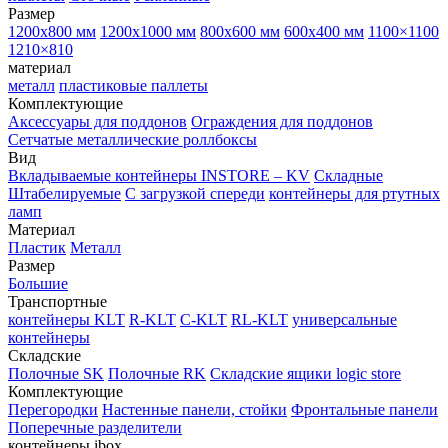
Размер
1200х800 мм
1200х1000 мм
800х600 мм
600х400 мм
1100×1100
1210×810
материал
металл
пластиковые паллеты
Комплектующие
Аксессуары для поддонов
Ограждения для поддонов
Сетчатые металлические роллбоксы
Вид
Вкладываемые контейнеры INSTORE – KV
Складные
Штабелируемые
С загрузкой спереди
контейнеры для ртутных
ламп
Материал
Пластик
Металл
Размер
Большие
Транспортные
контейнеры KLT
R-KLT
C-KLT
RL-KLT
универсальные
контейнеры
Складские
Полочные SK
Полочные RK
Складские ящики logic store
Комплектующие
Перегородки
Настенные панели, стойки
Фронтальные панели
Поперечные разделители
контейнеры ibox