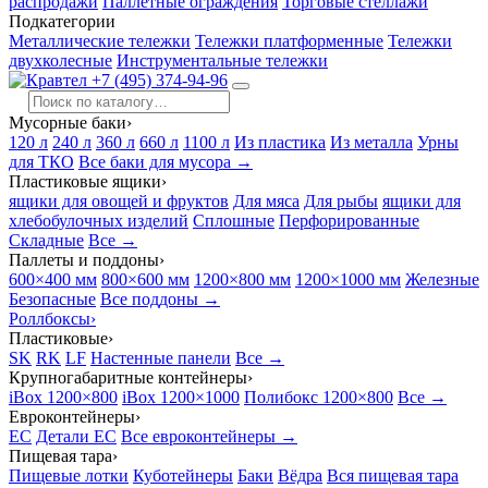
распродажи
Паллетные ограждения
Торговые стеллажи
Подкатегории
Металлические тележки
Тележки платформенные
Тележки
двухколесные
Инструментальные тележки
+7 (495) 374-94-96
Мусорные баки
›
120 л
240 л
360 л
660 л
1100 л
Из пластика
Из металла
Урны
для ТКО
Все баки для мусора →
Пластиковые ящики
›
ящики для овощей и фруктов
Для мяса
Для рыбы
ящики для
хлебобулочных изделий
Сплошные
Перфорированные
Складные
Все →
Паллеты и поддоны
›
600×400 мм
800×600 мм
1200×800 мм
1200×1000 мм
Железные
Безопасные
Все поддоны →
Роллбоксы
›
Пластиковые
›
SK
RK
LF
Настенные панели
Все →
Крупногабаритные контейнеры
›
iBox 1200×800
iBox 1200×1000
Полибокс 1200×800
Все →
Евроконтейнеры
›
EC
Детали EC
Все евроконтейнеры →
Пищевая тара
›
Пищевые лотки
Куботейнеры
Баки
Вёдра
Вся пищевая тара