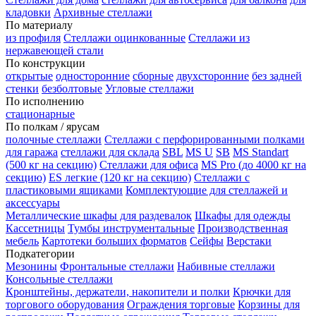
кладовки
Архивные стеллажи
По материалу
из профиля
Стеллажи оцинкованные
Стеллажи из
нержавеющей стали
По конструкции
открытые
односторонние
сборные
двухсторонние
без задней
стенки
безболтовые
Угловые стеллажи
По исполнению
стационарные
По полкам / ярусам
полочные стеллажи
Стеллажи с перфорированными полками
для гаража
стеллажи для склада
SBL
MS U
SB
MS Standart
(500 кг на секцию)
Стеллажи для офиса
MS Pro (до 4000 кг на
секцию)
ES легкие (120 кг на секцию)
Стеллажи с
пластиковыми ящиками
Комплектующие для стеллажей и
аксессуары
Металлические шкафы для раздевалок
Шкафы для одежды
Кассетницы
Тумбы инструментальные
Производственная
мебель
Картотеки больших форматов
Сейфы
Верстаки
Подкатегории
Мезонины
Фронтальные стеллажи
Набивные стеллажи
Консольные стеллажи
Кронштейны, держатели, накопители и полки
Крючки для
торгового оборудования
Ограждения торговые
Корзины для