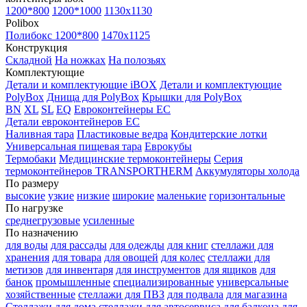
1200*800
1200*1000
1130x1130
Polibox
Полибокс 1200*800
1470х1125
Конструкция
Складной
На ножках
На полозьях
Комплектующие
Детали и комплектующие iBOX
Детали и комплектующие
PolyBox
Днища для PolyBox
Крышки для PolyBox
BN
XL
SL
EQ
Евроконтейнеры EC
Детали евроконтейнеров EC
Наливная тара
Пластиковые ведра
Кондитерские лотки
Универсальная пищевая тара
Еврокубы
Термобаки
Медицинские термоконтейнеры
Серия
термоконтейнеров TRANSPORTHERM
Аккумуляторы холода
По размеру
высокие
узкие
низкие
широкие
маленькие
горизонтальные
По нагрузке
среднегрузовые
усиленные
По назначению
для воды
для рассады
для одежды
для книг
стеллажи для
хранения
для товара
для овощей
для колес
стеллажи для
метизов
для инвентаря
для инструментов
для ящиков
для
банок
промышленные
специализированные
универсальные
хозяйственные
стеллажи для ПВЗ
для подвала
для магазина
Стеллажи для дома
стеллажи для автосервиса
для балкона
для