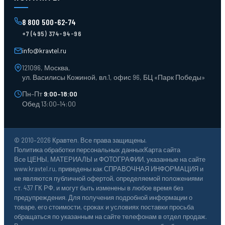
Поддоны
Ящики пластиковые
8 800 500-62-74
Тара пласт. и металл.
+7 (495) 374-94-96
Лотки пластиковые
Тележки для склада
info@kravtel.ru
121096, Москва,
ул. Василисы Кожиной, вл.1, офис 96, БЦ «Парк Победы»
Пн–Пт
9:00–18:00
Обед 13:00–14:00
© 2010–2026 Кравтел. Все права защищены.
Политика обработки персональных данных
Карта сайта
Все ЦЕНЫ, МАТЕРИАЛЫ и ФОТОГРАФИИ, указанные на сайте
www.kravtel.ru, приведены как СПРАВОЧНАЯ ИНФОРМАЦИЯ и
не являются публичной офертой, определяемой положениями
ст. 437 ГК РФ, и могут быть изменены в любое время без
предупреждения. Для получения подробной информации о
товаре, его стоимости, сроках и условиях поставки просьба
обращаться по указанным на сайте телефонам в отдел продаж.