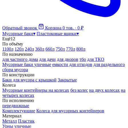
Обратный звонок
Корзина
0 тов. · 0 ₽
Мусорные баки
▾
Пластиковые ящики
▾
Ещё
12
По объёму
1100л
120л
240л
360л
660л
750л
770л
800л
По назначению
для частного дома
для дачи
для дворов
тбо
для ТКО
Мусорные баки уличные
емкости для отходов
для раздельного
сбора мусора
По конструкции
Баки для мусора с крышкой
Закрытые
Колеса
Мусорные контейнеры на колесах
без колес
на двух колесах
на
четырех колесах
По исполнению
передвижные
Комплектующие
Колеса для мусорных контейнеров
Материал
Металл
Пластик
Урны уличные