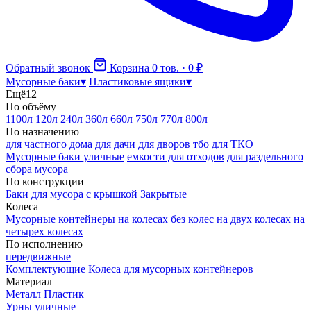
Обратный звонок
Корзина
0 тов. · 0 ₽
Мусорные баки
▾
Пластиковые ящики
▾
Ещё
12
По объёму
1100л
120л
240л
360л
660л
750л
770л
800л
По назначению
для частного дома
для дачи
для дворов
тбо
для ТКО
Мусорные баки уличные
емкости для отходов
для раздельного
сбора мусора
По конструкции
Баки для мусора с крышкой
Закрытые
Колеса
Мусорные контейнеры на колесах
без колес
на двух колесах
на
четырех колесах
По исполнению
передвижные
Комплектующие
Колеса для мусорных контейнеров
Материал
Металл
Пластик
Урны уличные