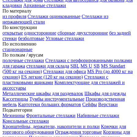
кладовки
Архивные стеллажи
По материалу
из профиля
Стеллажи оцинкованные
Стеллажи из
нержавеющей стали
По конструкции
открытые
односторонние
сборные
двухсторонние
без задней
стенки
безболтовые
Угловые стеллажи
По исполнению
стационарные
По полкам / ярусам
полочные стеллажи
Стеллажи с перфорированными полками
для гаража
стеллажи для склада
SBL
MS U
SB
MS Standart
(500 кг на секцию)
Стеллажи для офиса
MS Pro (до 4000 кг на
секцию)
ES легкие (120 кг на секцию)
Стеллажи с
пластиковыми ящиками
Комплектующие для стеллажей и
аксессуары
Металлические шкафы для раздевалок
Шкафы для одежды
Кассетницы
Тумбы инструментальные
Производственная
мебель
Картотеки больших форматов
Сейфы
Верстаки
Подкатегории
Мезонины
Фронтальные стеллажи
Набивные стеллажи
Консольные стеллажи
Кронштейны, держатели, накопители и полки
Крючки для
торгового оборудования
Ограждения торговые
Корзины для