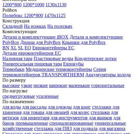
1200*800
1200*1000
1130x1130
Polibox
Полибокс 1200*800
1470х1125
Конструкция
Складной
На ножках
На полозьях
Комплектующие
Детали и комплектующие iBOX
Детали и комплектующие
PolyBox
Днища для PolyBox
Крышки для PolyBox
BN
XL
SL
EQ
Евроконтейнеры EC
Детали евроконтейнеров EC
Наливная тара
Пластиковые ведра
Кондитерские лотки
Универсальная пищевая тара
Еврокубы
Термобаки
Медицинские термоконтейнеры
Серия
термоконтейнеров TRANSPORTHERM
Аккумуляторы холода
По размеру
высокие
узкие
низкие
широкие
маленькие
горизонтальные
По нагрузке
среднегрузовые
усиленные
По назначению
для воды
для рассады
для одежды
для книг
стеллажи для
хранения
для товара
для овощей
для колес
стеллажи для
метизов
для инвентаря
для инструментов
для ящиков
для
банок
промышленные
специализированные
универсальные
хозяйственные
стеллажи для ПВЗ
для подвала
для магазина
Стеллажи для дома
стеллажи для автосервиса
для балкона
для