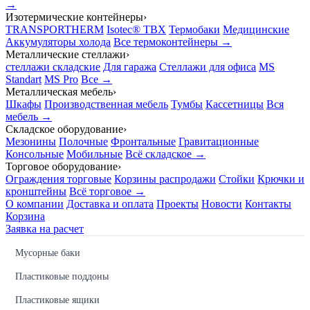
→
Изотермические контейнеры
›
TRANSPORTHERM
Isotec® TBX
Термобаки
Медицинские
Аккумуляторы холода
Все термоконтейнеры →
Металлические стеллажи
›
стеллажи складские
Для гаража
Стеллажи для офиса
MS
Standart
MS Pro
Все →
Металлическая мебель
›
Шкафы
Производственная мебель
Тумбы
Кассетницы
Вся
мебель →
Складское оборудование
›
Мезонины
Полочные
Фронтальные
Гравитационные
Консольные
Мобильные
Всё складское →
Торговое оборудование
›
Ограждения торговые
Корзины распродажи
Стойки
Крючки и
кронштейны
Всё торговое →
О компании
Доставка и оплата
Проекты
Новости
Контакты
Корзина
Заявка на расчет
Мусорные баки
Пластиковые поддоны
Пластиковые ящики