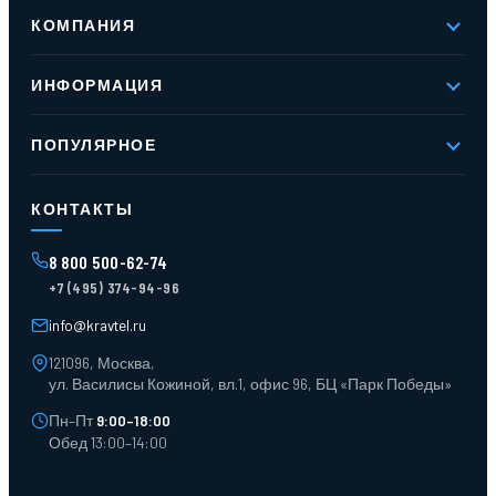
КОМПАНИЯ
О компании
ИНФОРМАЦИЯ
Реквизиты
Вакансии
Новое и хиты продаж
Контакты
ПОПУЛЯРНОЕ
Доставка и оплата
Оферта
Карта сайта
Стеллажи мезонинные
Контейнеры для отходов
КОНТАКТЫ
Поддоны
Ящики пластиковые
8 800 500-62-74
Тара пласт. и металл.
+7 (495) 374-94-96
Лотки пластиковые
Тележки для склада
info@kravtel.ru
121096, Москва,
ул. Василисы Кожиной, вл.1, офис 96, БЦ «Парк Победы»
Пн–Пт
9:00–18:00
Обед 13:00–14:00