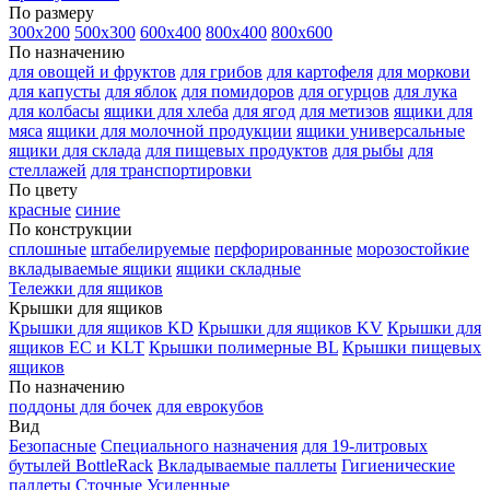
По размеру
300х200
500х300
600х400
800х400
800х600
По назначению
для овощей и фруктов
для грибов
для картофеля
для моркови
для капусты
для яблок
для помидоров
для огурцов
для лука
для колбасы
ящики для хлеба
для ягод
для метизов
ящики для
мяса
ящики для молочной продукции
ящики универсальные
ящики для склада
для пищевых продуктов
для рыбы
для
стеллажей
для транспортировки
По цвету
красные
синие
По конструкции
сплошные
штабелируемые
перфорированные
морозостойкие
вкладываемые ящики
ящики складные
Тележки для ящиков
Крышки для ящиков
Крышки для ящиков KD
Крышки для ящиков KV
Крышки для
ящиков EC и KLT
Крышки полимерные BL
Крышки пищевых
ящиков
По назначению
поддоны для бочек
для еврокубов
Вид
Безопасные
Специального назначения
для 19-литровых
бутылей BottleRack
Вкладываемые паллеты
Гигиенические
паллеты
Сточные
Усиленные