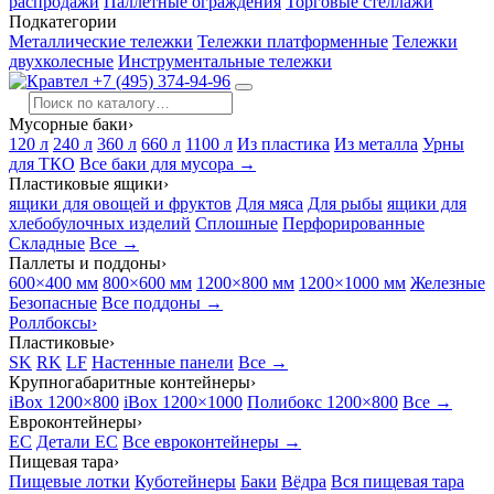
распродажи
Паллетные ограждения
Торговые стеллажи
Подкатегории
Металлические тележки
Тележки платформенные
Тележки
двухколесные
Инструментальные тележки
+7 (495) 374-94-96
Мусорные баки
›
120 л
240 л
360 л
660 л
1100 л
Из пластика
Из металла
Урны
для ТКО
Все баки для мусора →
Пластиковые ящики
›
ящики для овощей и фруктов
Для мяса
Для рыбы
ящики для
хлебобулочных изделий
Сплошные
Перфорированные
Складные
Все →
Паллеты и поддоны
›
600×400 мм
800×600 мм
1200×800 мм
1200×1000 мм
Железные
Безопасные
Все поддоны →
Роллбоксы
›
Пластиковые
›
SK
RK
LF
Настенные панели
Все →
Крупногабаритные контейнеры
›
iBox 1200×800
iBox 1200×1000
Полибокс 1200×800
Все →
Евроконтейнеры
›
EC
Детали EC
Все евроконтейнеры →
Пищевая тара
›
Пищевые лотки
Куботейнеры
Баки
Вёдра
Вся пищевая тара