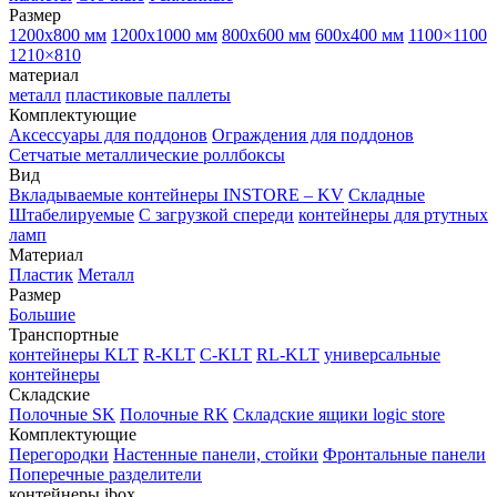
Размер
1200х800 мм
1200х1000 мм
800х600 мм
600х400 мм
1100×1100
1210×810
материал
металл
пластиковые паллеты
Комплектующие
Аксессуары для поддонов
Ограждения для поддонов
Сетчатые металлические роллбоксы
Вид
Вкладываемые контейнеры INSTORE – KV
Складные
Штабелируемые
С загрузкой спереди
контейнеры для ртутных
ламп
Материал
Пластик
Металл
Размер
Большие
Транспортные
контейнеры KLT
R-KLT
C-KLT
RL-KLT
универсальные
контейнеры
Складские
Полочные SK
Полочные RK
Складские ящики logic store
Комплектующие
Перегородки
Настенные панели, стойки
Фронтальные панели
Поперечные разделители
контейнеры ibox