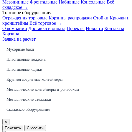
Мезонинные
Фронтальные
Набивные
Консольные
Всё
складское →
Торговое оборудование
›
Ограждения торговые
Корзины распродажи
Стойки
Крючки и
кронштейны
Всё торговое →
О компании
Доставка и оплата
Проекты
Новости
Контакты
Корзина
Заявка на расчет
Мусорные баки
Пластиковые поддоны
Пластиковые ящики
Крупногабаритные контейнеры
Металлические контейнеры и рольбоксы
Металлические стеллажи
Складское оборудование
×
Показать
Сбросить