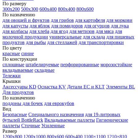
По размеру
300х200
500х300
600х400
800х400
800х600
По назначению
для овощей и фруктов
для грибов
для картофеля
для моркови
для капусты
для яблок
для помидоров
для огурцов
для лука
для колбасы
для хлеба
для ягод
для метизов
для мяса
для
молочной продукции
универсальные
для склада
для пищевых
продуктов
для рыбы
для стеллажей
для транспортировки
По цвету
красные
синие
По конструкции
сплошные
штабелируемые
перфорированные
морозостойкие
вкладываемые
складные
Тележки
Крышки
Аксессуары KD
Оснастка KV
Детали EC и KLT
Элементы BL
Для продуктов
По назначению
поддоны для бочек
для еврокубов
Вид
Безопасные
Специального назначения
для 19-литровых
бутылей BottleRack
Вкладываемые паллеты
Гигиенические
паллеты
Сточные
Усиленные
Размер
1200х800
1200х1000
800х600
600х400
1100×1100
1210×810