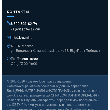
Оферта
Карта сайта
Стеллажи мезонинные
Контейнеры для отходов
КОНТАКТЫ
Поддоны
Ящики пластиковые
8 800 500-62-74
Тара пласт. и металл.
+7 (495) 374-94-96
Лотки пластиковые
Тележки для склада
info@kravtel.ru
121096, Москва,
ул. Василисы Кожиной, вл.1, офис 96, БЦ «Парк Победы»
Пн–Пт
9:00–18:00
Обед 13:00–14:00
© 2010–2026 Кравтел. Все права защищены.
Политика обработки персональных данных
Карта сайта
Все ЦЕНЫ, МАТЕРИАЛЫ и ФОТОГРАФИИ, указанные на сайте
www.kravtel.ru, приведены как СПРАВОЧНАЯ ИНФОРМАЦИЯ и
не являются публичной офертой, определяемой положениями
ст. 437 ГК РФ, и могут быть изменены в любое время без
предупреждения. Для получения подробной информации о