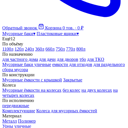
Обратный звонок
Корзина
0 тов. · 0 ₽
Мусорные баки
▾
Пластиковые ящики
▾
Ещё
12
По объёму
1100л
120л
240л
360л
660л
750л
770л
800л
По назначению
для частного дома
для дачи
для дворов
тбо
для ТКО
Мусорные баки уличные
емкости для отходов
для раздельного
сбора мусора
По конструкции
Мусорные ёмкости с крышкой
Закрытые
Колеса
Мусорные ёмкости на колесах
без колес
на двух колесах
на
четырех колесах
По исполнению
передвижные
Комплектующие
Колеса для мусорных ёмкостей
Материал
Металл
Полимер
Урны уличные