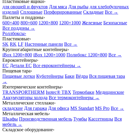
Пластиковые ящики
›
для овощей и фруктов
Для мяса
Для рыбы
для хлебобулочных
изделий
Сплошные
Перфорированные
Складные
Все →
Паллеты и поддоны
›
600×400
800×600
1200×800
1200×1000
Железные
Безопасные
Все поддоны →
Роллбоксы
›
Пластиковые
›
SK
RK
LF
Настенные панели
Все →
Крупногабаритные контейнеры
›
iBox 1200×800
iBox 1200×1000
Полибокс 1200×800
Все →
Евроконтейнеры
›
EC
Детали EC
Все евроконтейнеры →
Пищевая тара
›
Пищевые лотки
Куботейнеры
Баки
Вёдра
Вся пищевая тара
→
Изотермические контейнеры
›
TRANSPORTHERM
Isotec® TBX
Термобаки
Медицинские
Аккумуляторы холода
Все термоконтейнеры →
Металлические стеллажи
›
складские
Для гаража
Для офиса
MS Standart
MS Pro
Все →
Металлическая мебель
›
Шкафы
Производственная мебель
Тумбы
Кассетницы
Вся
мебель →
Складское оборудование
›