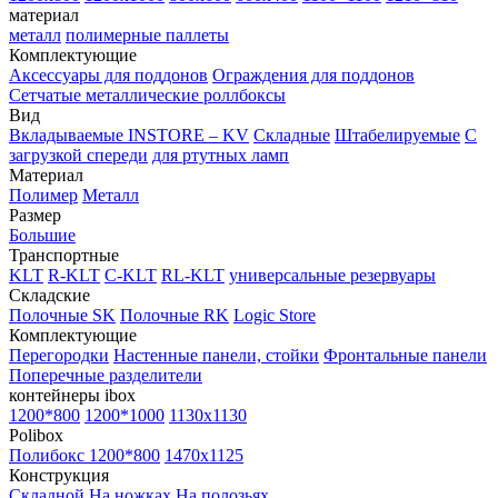
материал
металл
полимерные паллеты
Комплектующие
Аксессуары для поддонов
Ограждения для поддонов
Сетчатые металлические роллбоксы
Вид
Вкладываемые INSTORE – KV
Складные
Штабелируемые
С
загрузкой спереди
для ртутных ламп
Материал
Полимер
Металл
Размер
Большие
Транспортные
KLT
R-KLT
C-KLT
RL-KLT
универсальные резервуары
Складские
Полочные SK
Полочные RK
Logic Store
Комплектующие
Перегородки
Настенные панели, стойки
Фронтальные панели
Поперечные разделители
контейнеры ibox
1200*800
1200*1000
1130x1130
Polibox
Полибокс 1200*800
1470х1125
Конструкция
Складной
На ножках
На полозьях