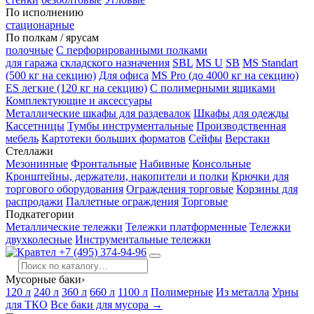
По исполнению
стационарные
По полкам / ярусам
полочные
С перфорированными полками
для гаража
складского назначения
SBL
MS U
SB
MS Standart
(500 кг на секцию)
Для офиса
MS Pro (до 4000 кг на секцию)
ES легкие (120 кг на секцию)
С полимерными ящиками
Комплектующие и аксессуары
Металлические шкафы для раздевалок
Шкафы для одежды
Кассетницы
Тумбы инструментальные
Производственная
мебель
Картотеки больших форматов
Сейфы
Верстаки
Стеллажи
Мезонинные
Фронтальные
Набивные
Консольные
Кронштейны, держатели, накопители и полки
Крючки для
торгового оборудования
Ограждения торговые
Корзины для
распродажи
Паллетные ограждения
Торговые
Подкатегории
Металлические тележки
Тележки платформенные
Тележки
двухколесные
Инструментальные тележки
+7 (495) 374-94-96
Мусорные баки
›
120 л
240 л
360 л
660 л
1100 л
Полимерные
Из металла
Урны
для ТКО
Все баки для мусора →