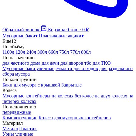
Обратный звонок
Корзина
0 тов. · 0 ₽
Мусорные баки
▾
Пластиковые ящики
▾
Ещё
12
По объёму
1100л
120л
240л
360л
660л
750л
770л
800л
По назначению
для частного дома
для дачи
для дворов
тбо
для ТКО
Мусорные баки уличные
емкости для отходов
для раздельного
сбора мусора
По конструкции
Баки для мусора с крышкой
Закрытые
Колеса
Мусорные контейнеры на колесах
без колес
на двух колесах
на
четырех колесах
По исполнению
передвижные
Комплектующие
Колеса для мусорных контейнеров
Материал
Металл
Пластик
Урны уличные