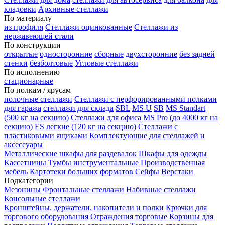
кладовки
Архивные стеллажи
По материалу
из профиля
Стеллажи оцинкованные
Стеллажи из
нержавеющей стали
По конструкции
открытые
односторонние
сборные
двухсторонние
без задней
стенки
безболтовые
Угловые стеллажи
По исполнению
стационарные
По полкам / ярусам
полочные стеллажи
Стеллажи с перфорированными полками
для гаража
стеллажи для склада
SBL
MS U
SB
MS Standart
(500 кг на секцию)
Стеллажи для офиса
MS Pro (до 4000 кг на
секцию)
ES легкие (120 кг на секцию)
Стеллажи с
пластиковыми ящиками
Комплектующие для стеллажей и
аксессуары
Металлические шкафы для раздевалок
Шкафы для одежды
Кассетницы
Тумбы инструментальные
Производственная
мебель
Картотеки больших форматов
Сейфы
Верстаки
Подкатегории
Мезонины
Фронтальные стеллажи
Набивные стеллажи
Консольные стеллажи
Кронштейны, держатели, накопители и полки
Крючки для
торгового оборудования
Ограждения торговые
Корзины для