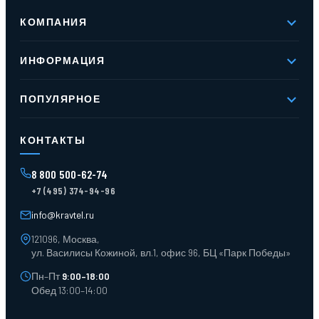
КОМПАНИЯ
О компании
ИНФОРМАЦИЯ
Реквизиты
Вакансии
Новое и хиты продаж
Контакты
ПОПУЛЯРНОЕ
Доставка и оплата
Оферта
Карта сайта
Стеллажи мезонинные
Контейнеры для отходов
КОНТАКТЫ
Поддоны
Ящики пластиковые
8 800 500-62-74
Тара пласт. и металл.
+7 (495) 374-94-96
Лотки пластиковые
Тележки для склада
info@kravtel.ru
121096, Москва,
ул. Василисы Кожиной, вл.1, офис 96, БЦ «Парк Победы»
Пн–Пт
9:00–18:00
Обед 13:00–14:00