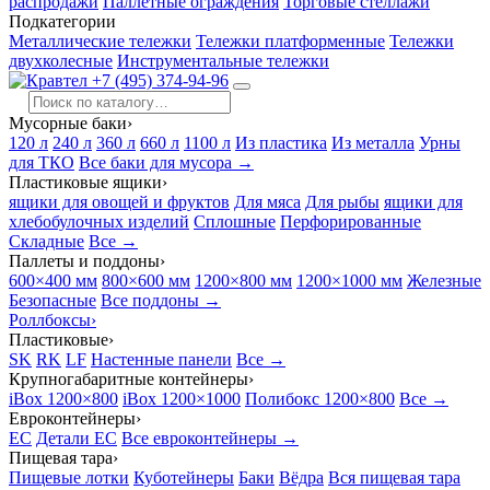
распродажи
Паллетные ограждения
Торговые стеллажи
Подкатегории
Металлические тележки
Тележки платформенные
Тележки
двухколесные
Инструментальные тележки
+7 (495) 374-94-96
Мусорные баки
›
120 л
240 л
360 л
660 л
1100 л
Из пластика
Из металла
Урны
для ТКО
Все баки для мусора →
Пластиковые ящики
›
ящики для овощей и фруктов
Для мяса
Для рыбы
ящики для
хлебобулочных изделий
Сплошные
Перфорированные
Складные
Все →
Паллеты и поддоны
›
600×400 мм
800×600 мм
1200×800 мм
1200×1000 мм
Железные
Безопасные
Все поддоны →
Роллбоксы
›
Пластиковые
›
SK
RK
LF
Настенные панели
Все →
Крупногабаритные контейнеры
›
iBox 1200×800
iBox 1200×1000
Полибокс 1200×800
Все →
Евроконтейнеры
›
EC
Детали EC
Все евроконтейнеры →
Пищевая тара
›
Пищевые лотки
Куботейнеры
Баки
Вёдра
Вся пищевая тара