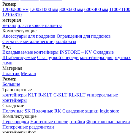
Размер
1200х800 мм
1200х1000 мм
800х600 мм
600х400 мм
1100×1100
1210×810
материал
металл
пластиковые паллеты
Комплектующие
Аксессуары для поддонов
Ограждения для поддонов
Сетчатые металлические роллбоксы
Вид
Вкладываемые контейнеры INSTORE – KV
Складные
Штабелируемые
С загрузкой спереди
контейнеры для ртутных
ламп
Материал
Пластик
Металл
Размер
Большие
Транспортные
контейнеры KLT
R-KLT
C-KLT
RL-KLT
универсальные
контейнеры
Складские
Полочные SK
Полочные RK
Складские ящики logic store
Комплектующие
Перегородки
Настенные панели, стойки
Фронтальные панели
Поперечные разделители
контейнеры ibox