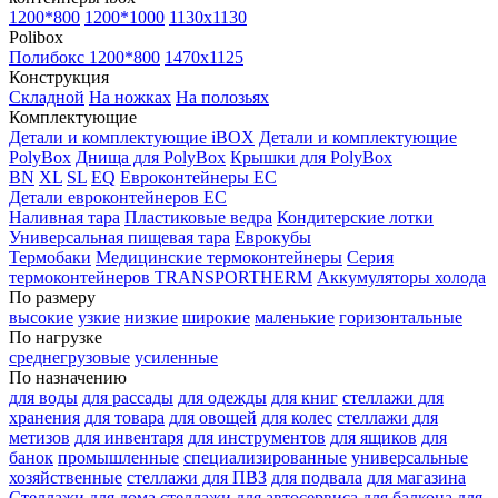
1200*800
1200*1000
1130x1130
Polibox
Полибокс 1200*800
1470х1125
Конструкция
Складной
На ножках
На полозьях
Комплектующие
Детали и комплектующие iBOX
Детали и комплектующие
PolyBox
Днища для PolyBox
Крышки для PolyBox
BN
XL
SL
EQ
Евроконтейнеры EC
Детали евроконтейнеров EC
Наливная тара
Пластиковые ведра
Кондитерские лотки
Универсальная пищевая тара
Еврокубы
Термобаки
Медицинские термоконтейнеры
Серия
термоконтейнеров TRANSPORTHERM
Аккумуляторы холода
По размеру
высокие
узкие
низкие
широкие
маленькие
горизонтальные
По нагрузке
среднегрузовые
усиленные
По назначению
для воды
для рассады
для одежды
для книг
стеллажи для
хранения
для товара
для овощей
для колес
стеллажи для
метизов
для инвентаря
для инструментов
для ящиков
для
банок
промышленные
специализированные
универсальные
хозяйственные
стеллажи для ПВЗ
для подвала
для магазина
Стеллажи для дома
стеллажи для автосервиса
для балкона
для