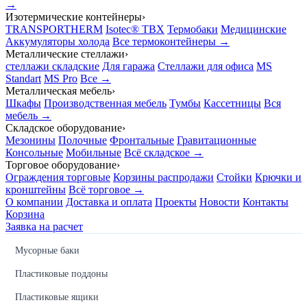
→
Изотермические контейнеры
›
TRANSPORTHERM
Isotec® TBX
Термобаки
Медицинские
Аккумуляторы холода
Все термоконтейнеры →
Металлические стеллажи
›
стеллажи складские
Для гаража
Стеллажи для офиса
MS
Standart
MS Pro
Все →
Металлическая мебель
›
Шкафы
Производственная мебель
Тумбы
Кассетницы
Вся
мебель →
Складское оборудование
›
Мезонины
Полочные
Фронтальные
Гравитационные
Консольные
Мобильные
Всё складское →
Торговое оборудование
›
Ограждения торговые
Корзины распродажи
Стойки
Крючки и
кронштейны
Всё торговое →
О компании
Доставка и оплата
Проекты
Новости
Контакты
Корзина
Заявка на расчет
Мусорные баки
Пластиковые поддоны
Пластиковые ящики