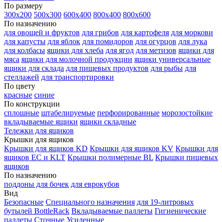
По размеру
300х200
500х300
600х400
800х400
800х600
По назначению
для овощей и фруктов
для грибов
для картофеля
для моркови
для капусты
для яблок
для помидоров
для огурцов
для лука
для колбасы
ящики для хлеба
для ягод
для метизов
ящики для
мяса
ящики для молочной продукции
ящики универсальные
ящики для склада
для пищевых продуктов
для рыбы
для
стеллажей
для транспортировки
По цвету
красные
синие
По конструкции
сплошные
штабелируемые
перфорированные
морозостойкие
вкладываемые ящики
ящики складные
Тележки для ящиков
Крышки для ящиков
Крышки для ящиков KD
Крышки для ящиков KV
Крышки для
ящиков EC и KLT
Крышки полимерные BL
Крышки пищевых
ящиков
По назначению
поддоны для бочек
для еврокубов
Вид
Безопасные
Специального назначения
для 19-литровых
бутылей BottleRack
Вкладываемые паллеты
Гигиенические
паллеты
Сточные
Усиленные