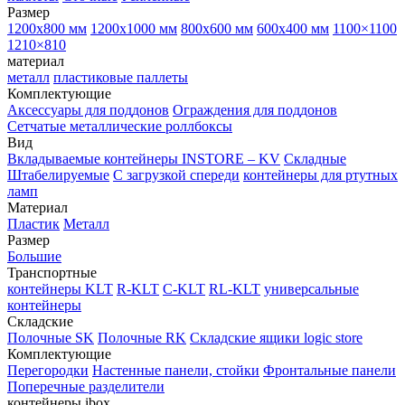
Размер
1200х800 мм
1200х1000 мм
800х600 мм
600х400 мм
1100×1100
1210×810
материал
металл
пластиковые паллеты
Комплектующие
Аксессуары для поддонов
Ограждения для поддонов
Сетчатые металлические роллбоксы
Вид
Вкладываемые контейнеры INSTORE – KV
Складные
Штабелируемые
С загрузкой спереди
контейнеры для ртутных
ламп
Материал
Пластик
Металл
Размер
Большие
Транспортные
контейнеры KLT
R-KLT
C-KLT
RL-KLT
универсальные
контейнеры
Складские
Полочные SK
Полочные RK
Складские ящики logic store
Комплектующие
Перегородки
Настенные панели, стойки
Фронтальные панели
Поперечные разделители
контейнеры ibox