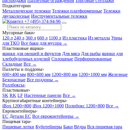
распродажи
Паллетные ограждения
Торговые стеллажи
Подкатегории
Металлические тележки
Тележки платформенные
Тележки
двухколесные
Инструментальные тележки
+7 (495) 374-94-96
Мусорные баки
›
120 л
240 л
360 л
660 л
1100 л
Из пластика
Из металла
Урны
для ТКО
Все баки для мусора →
Пластиковые ящики
›
ящики для овощей и фруктов
Для мяса
Для рыбы
ящики для
хлебобулочных изделий
Сплошные
Перфорированные
Складные
Все →
Паллеты и поддоны
›
600×400 мм
800×600 мм
1200×800 мм
1200×1000 мм
Железные
Безопасные
Все поддоны →
Роллбоксы
›
Пластиковые
›
SK
RK
LF
Настенные панели
Все →
Крупногабаритные контейнеры
›
iBox 1200×800
iBox 1200×1000
Полибокс 1200×800
Все →
Евроконтейнеры
›
EC
Детали EC
Все евроконтейнеры →
Пищевая тара
›
Пищевые лотки
Куботейнеры
Баки
Вёдра
Вся пищевая тара