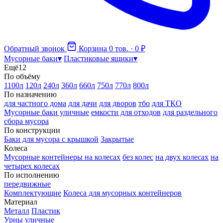
Обратный звонок
Корзина
0 тов. · 0 ₽
Мусорные баки
▾
Пластиковые ящики
▾
Ещё
12
По объёму
1100л
120л
240л
360л
660л
750л
770л
800л
По назначению
для частного дома
для дачи
для дворов
тбо
для ТКО
Мусорные баки уличные
емкости для отходов
для раздельного
сбора мусора
По конструкции
Баки для мусора с крышкой
Закрытые
Колеса
Мусорные контейнеры на колесах
без колес
на двух колесах
на
четырех колесах
По исполнению
передвижные
Комплектующие
Колеса для мусорных контейнеров
Материал
Металл
Пластик
Урны уличные