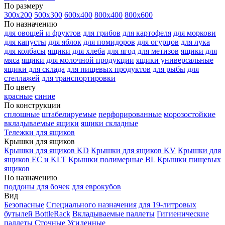
По размеру
300х200
500х300
600х400
800х400
800х600
По назначению
для овощей и фруктов
для грибов
для картофеля
для моркови
для капусты
для яблок
для помидоров
для огурцов
для лука
для колбасы
ящики для хлеба
для ягод
для метизов
ящики для
мяса
ящики для молочной продукции
ящики универсальные
ящики для склада
для пищевых продуктов
для рыбы
для
стеллажей
для транспортировки
По цвету
красные
синие
По конструкции
сплошные
штабелируемые
перфорированные
морозостойкие
вкладываемые ящики
ящики складные
Тележки для ящиков
Крышки для ящиков
Крышки для ящиков KD
Крышки для ящиков KV
Крышки для
ящиков EC и KLT
Крышки полимерные BL
Крышки пищевых
ящиков
По назначению
поддоны для бочек
для еврокубов
Вид
Безопасные
Специального назначения
для 19-литровых
бутылей BottleRack
Вкладываемые паллеты
Гигиенические
паллеты
Сточные
Усиленные