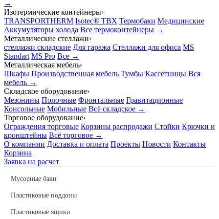
→
Изотермические контейнеры
›
TRANSPORTHERM
Isotec® TBX
Термобаки
Медицинские
Аккумуляторы холода
Все термоконтейнеры →
Металлические стеллажи
›
стеллажи складские
Для гаража
Стеллажи для офиса
MS
Standart
MS Pro
Все →
Металлическая мебель
›
Шкафы
Производственная мебель
Тумбы
Кассетницы
Вся
мебель →
Складское оборудование
›
Мезонины
Полочные
Фронтальные
Гравитационные
Консольные
Мобильные
Всё складское →
Торговое оборудование
›
Ограждения торговые
Корзины распродажи
Стойки
Крючки и
кронштейны
Всё торговое →
О компании
Доставка и оплата
Проекты
Новости
Контакты
Корзина
Заявка на расчет
Мусорные баки
Пластиковые поддоны
Пластиковые ящики