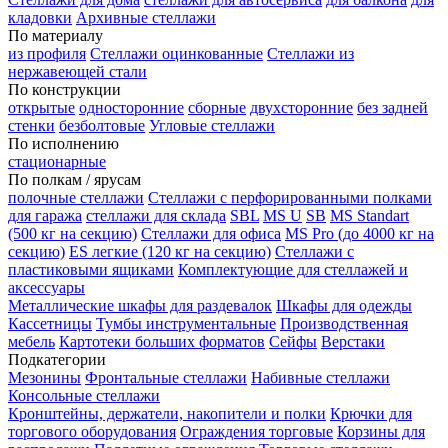
кладовки
Архивные стеллажи
По материалу
из профиля
Стеллажи оцинкованные
Стеллажи из
нержавеющей стали
По конструкции
открытые
односторонние
сборные
двухсторонние
без задней
стенки
безболтовые
Угловые стеллажи
По исполнению
стационарные
По полкам / ярусам
полочные стеллажи
Стеллажи с перфорированными полками
для гаража
стеллажи для склада
SBL
MS U
SB
MS Standart
(500 кг на секцию)
Стеллажи для офиса
MS Pro (до 4000 кг на
секцию)
ES легкие (120 кг на секцию)
Стеллажи с
пластиковыми ящиками
Комплектующие для стеллажей и
аксессуары
Металлические шкафы для раздевалок
Шкафы для одежды
Кассетницы
Тумбы инструментальные
Производственная
мебель
Картотеки больших форматов
Сейфы
Верстаки
Подкатегории
Мезонины
Фронтальные стеллажи
Набивные стеллажи
Консольные стеллажи
Кронштейны, держатели, накопители и полки
Крючки для
торгового оборудования
Ограждения торговые
Корзины для