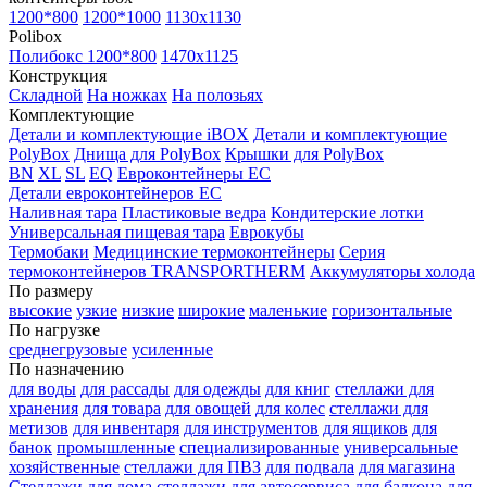
1200*800
1200*1000
1130x1130
Polibox
Полибокс 1200*800
1470х1125
Конструкция
Складной
На ножках
На полозьях
Комплектующие
Детали и комплектующие iBOX
Детали и комплектующие
PolyBox
Днища для PolyBox
Крышки для PolyBox
BN
XL
SL
EQ
Евроконтейнеры EC
Детали евроконтейнеров EC
Наливная тара
Пластиковые ведра
Кондитерские лотки
Универсальная пищевая тара
Еврокубы
Термобаки
Медицинские термоконтейнеры
Серия
термоконтейнеров TRANSPORTHERM
Аккумуляторы холода
По размеру
высокие
узкие
низкие
широкие
маленькие
горизонтальные
По нагрузке
среднегрузовые
усиленные
По назначению
для воды
для рассады
для одежды
для книг
стеллажи для
хранения
для товара
для овощей
для колес
стеллажи для
метизов
для инвентаря
для инструментов
для ящиков
для
банок
промышленные
специализированные
универсальные
хозяйственные
стеллажи для ПВЗ
для подвала
для магазина
Стеллажи для дома
стеллажи для автосервиса
для балкона
для