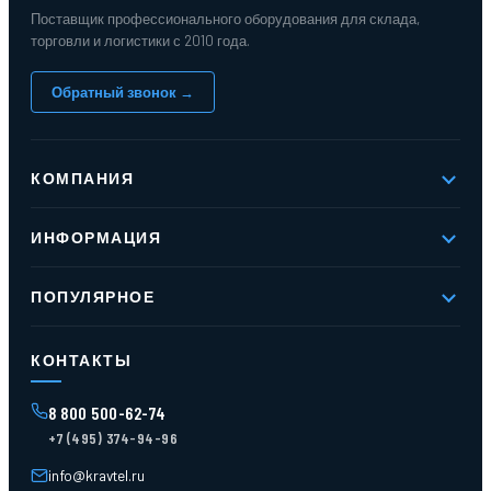
Поставщик профессионального оборудования для склада,
торговли и логистики с 2010 года.
Обратный звонок →
КОМПАНИЯ
О компании
ИНФОРМАЦИЯ
Реквизиты
Вакансии
Новое и хиты продаж
Контакты
ПОПУЛЯРНОЕ
Доставка и оплата
Оферта
Карта сайта
Стеллажи мезонинные
Контейнеры для отходов
КОНТАКТЫ
Поддоны
Ящики пластиковые
8 800 500-62-74
Тара пласт. и металл.
+7 (495) 374-94-96
Лотки пластиковые
Тележки для склада
info@kravtel.ru