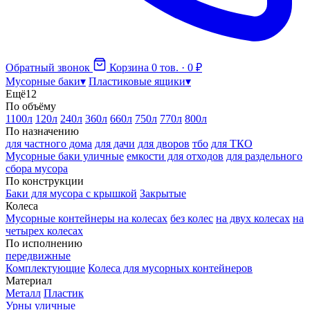
Обратный звонок
Корзина
0 тов. · 0 ₽
Мусорные баки
▾
Пластиковые ящики
▾
Ещё
12
По объёму
1100л
120л
240л
360л
660л
750л
770л
800л
По назначению
для частного дома
для дачи
для дворов
тбо
для ТКО
Мусорные баки уличные
емкости для отходов
для раздельного
сбора мусора
По конструкции
Баки для мусора с крышкой
Закрытые
Колеса
Мусорные контейнеры на колесах
без колес
на двух колесах
на
четырех колесах
По исполнению
передвижные
Комплектующие
Колеса для мусорных контейнеров
Материал
Металл
Пластик
Урны уличные