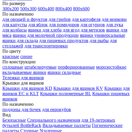
По размеру
300х200
500х300
600х400
800х400
800х600
По назначению
для овощей и фруктов
для грибов
для картофеля
для моркови
для капусты
для яблок
для помидоров
для огурцов
для лука
для колбасы
ящики для хлеба
для ягод
для метизов
ящики для
мяса
ящики для молочной продукции
ящики универсальные
ящики для склада
для пищевых продуктов
для рыбы
для
стеллажей
для транспортировки
По цвету
красные
синие
По конструкции
сплошные
штабелируемые
перфорированные
морозостойкие
вкладываемые ящики
ящики складные
Тележки для ящиков
Крышки для ящиков
Крышки для ящиков KD
Крышки для ящиков KV
Крышки для
ящиков EC и KLT
Крышки полимерные BL
Крышки пищевых
ящиков
По назначению
поддоны для бочек
для еврокубов
Вид
Безопасные
Специального назначения
для 19-литровых
бутылей BottleRack
Вкладываемые паллеты
Гигиенические
паллеты
Сточные
Усиленные