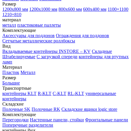
Размер
1200х800 мм
1200х1000 мм
800х600 мм
600х400 мм
1100×1100
1210×810
материал
металл
пластиковые паллеты
Комплектующие
Аксессуары для поддонов
Ограждения для поддонов
Сетчатые металлические роллбоксы
Вид
Вкладываемые контейнеры INSTORE – KV
Складные
Штабелируемые
С загрузкой спереди
контейнеры для ртутных
ламп
Материал
Пластик
Металл
Размер
Большие
Транспортные
контейнеры KLT
R-KLT
C-KLT
RL-KLT
универсальные
контейнеры
Складские
Полочные SK
Полочные RK
Складские ящики logic store
Комплектующие
Перегородки
Настенные панели, стойки
Фронтальные панели
Поперечные разделители
контейнеры ibox