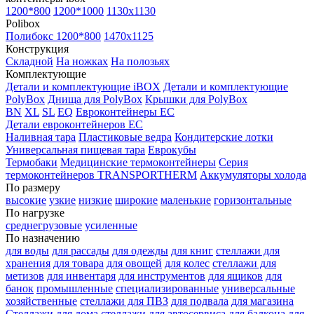
1200*800
1200*1000
1130x1130
Polibox
Полибокс 1200*800
1470х1125
Конструкция
Складной
На ножках
На полозьях
Комплектующие
Детали и комплектующие iBOX
Детали и комплектующие
PolyBox
Днища для PolyBox
Крышки для PolyBox
BN
XL
SL
EQ
Евроконтейнеры EC
Детали евроконтейнеров EC
Наливная тара
Пластиковые ведра
Кондитерские лотки
Универсальная пищевая тара
Еврокубы
Термобаки
Медицинские термоконтейнеры
Серия
термоконтейнеров TRANSPORTHERM
Аккумуляторы холода
По размеру
высокие
узкие
низкие
широкие
маленькие
горизонтальные
По нагрузке
среднегрузовые
усиленные
По назначению
для воды
для рассады
для одежды
для книг
стеллажи для
хранения
для товара
для овощей
для колес
стеллажи для
метизов
для инвентаря
для инструментов
для ящиков
для
банок
промышленные
специализированные
универсальные
хозяйственные
стеллажи для ПВЗ
для подвала
для магазина
Стеллажи для дома
стеллажи для автосервиса
для балкона
для