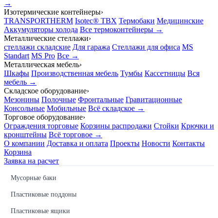
→
Изотермические контейнеры
›
TRANSPORTHERM
Isotec® TBX
Термобаки
Медицинские
Аккумуляторы холода
Все термоконтейнеры →
Металлические стеллажи
›
стеллажи складские
Для гаража
Стеллажи для офиса
MS
Standart
MS Pro
Все →
Металлическая мебель
›
Шкафы
Производственная мебель
Тумбы
Кассетницы
Вся
мебель →
Складское оборудование
›
Мезонины
Полочные
Фронтальные
Гравитационные
Консольные
Мобильные
Всё складское →
Торговое оборудование
›
Ограждения торговые
Корзины распродажи
Стойки
Крючки и
кронштейны
Всё торговое →
О компании
Доставка и оплата
Проекты
Новости
Контакты
Корзина
Заявка на расчет
Мусорные баки
Пластиковые поддоны
Пластиковые ящики