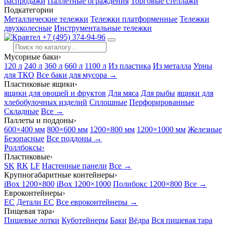
распродажи
Паллетные ограждения
Торговые стеллажи
Подкатегории
Металлические тележки
Тележки платформенные
Тележки
двухколесные
Инструментальные тележки
+7 (495) 374-94-96
Мусорные баки
›
120 л
240 л
360 л
660 л
1100 л
Из пластика
Из металла
Урны
для ТКО
Все баки для мусора →
Пластиковые ящики
›
ящики для овощей и фруктов
Для мяса
Для рыбы
ящики для
хлебобулочных изделий
Сплошные
Перфорированные
Складные
Все →
Паллеты и поддоны
›
600×400 мм
800×600 мм
1200×800 мм
1200×1000 мм
Железные
Безопасные
Все поддоны →
Роллбоксы
›
Пластиковые
›
SK
RK
LF
Настенные панели
Все →
Крупногабаритные контейнеры
›
iBox 1200×800
iBox 1200×1000
Полибокс 1200×800
Все →
Евроконтейнеры
›
EC
Детали EC
Все евроконтейнеры →
Пищевая тара
›
Пищевые лотки
Куботейнеры
Баки
Вёдра
Вся пищевая тара