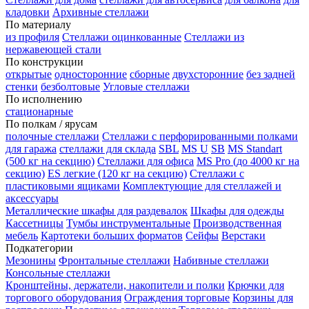
кладовки
Архивные стеллажи
По материалу
из профиля
Стеллажи оцинкованные
Стеллажи из
нержавеющей стали
По конструкции
открытые
односторонние
сборные
двухсторонние
без задней
стенки
безболтовые
Угловые стеллажи
По исполнению
стационарные
По полкам / ярусам
полочные стеллажи
Стеллажи с перфорированными полками
для гаража
стеллажи для склада
SBL
MS U
SB
MS Standart
(500 кг на секцию)
Стеллажи для офиса
MS Pro (до 4000 кг на
секцию)
ES легкие (120 кг на секцию)
Стеллажи с
пластиковыми ящиками
Комплектующие для стеллажей и
аксессуары
Металлические шкафы для раздевалок
Шкафы для одежды
Кассетницы
Тумбы инструментальные
Производственная
мебель
Картотеки больших форматов
Сейфы
Верстаки
Подкатегории
Мезонины
Фронтальные стеллажи
Набивные стеллажи
Консольные стеллажи
Кронштейны, держатели, накопители и полки
Крючки для
торгового оборудования
Ограждения торговые
Корзины для