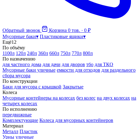
Обратный звонок
Корзина
0 тов. · 0 ₽
Мусорные баки
▾
Пластиковые ящики
▾
Ещё
12
По объёму
1100л
120л
240л
360л
660л
750л
770л
800л
По назначению
для частного дома
для дачи
для дворов
тбо
для ТКО
Мусорные баки уличные
емкости для отходов
для раздельного
сбора мусора
По конструкции
Баки для мусора с крышкой
Закрытые
Колеса
Мусорные контейнеры на колесах
без колес
на двух колесах
на
четырех колесах
По исполнению
передвижные
Комплектующие
Колеса для мусорных контейнеров
Материал
Металл
Пластик
Урны уличные