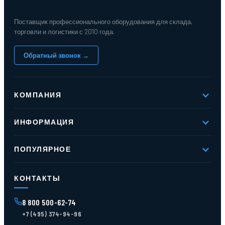
Поставщик профессионального оборудования для склада,
торговли и логистики с 2010 года.
Обратный звонок →
КОМПАНИЯ
О компании
ИНФОРМАЦИЯ
Реквизиты
Вакансии
Новое и хиты продаж
Контакты
ПОПУЛЯРНОЕ
Доставка и оплата
Оферта
Карта сайта
Стеллажи мезонинные
Контейнеры для отходов
КОНТАКТЫ
Поддоны
Ящики пластиковые
8 800 500-62-74
Тара пласт. и металл.
+7 (495) 374-94-96
Лотки пластиковые