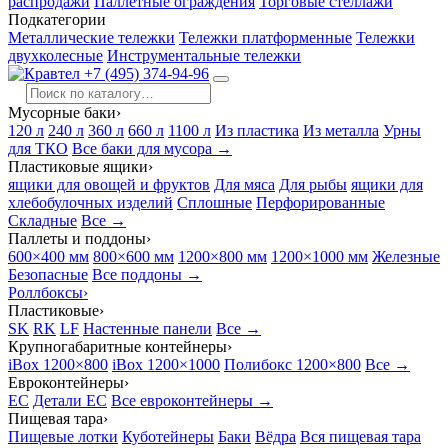
распродажи
Паллетные ограждения
Торговые стеллажи
Подкатегории
Металлические тележки
Тележки платформенные
Тележки
двухколесные
Инструментальные тележки
+7 (495) 374-94-96
Мусорные баки
›
120 л
240 л
360 л
660 л
1100 л
Из пластика
Из металла
Урны
для ТКО
Все баки для мусора →
Пластиковые ящики
›
ящики для овощей и фруктов
Для мяса
Для рыбы
ящики для
хлебобулочных изделий
Сплошные
Перфорированные
Складные
Все →
Паллеты и поддоны
›
600×400 мм
800×600 мм
1200×800 мм
1200×1000 мм
Железные
Безопасные
Все поддоны →
Роллбоксы
›
Пластиковые
›
SK
RK
LF
Настенные панели
Все →
Крупногабаритные контейнеры
›
iBox 1200×800
iBox 1200×1000
Полибокс 1200×800
Все →
Евроконтейнеры
›
EC
Детали EC
Все евроконтейнеры →
Пищевая тара
›
Пищевые лотки
Куботейнеры
Баки
Вёдра
Вся пищевая тара