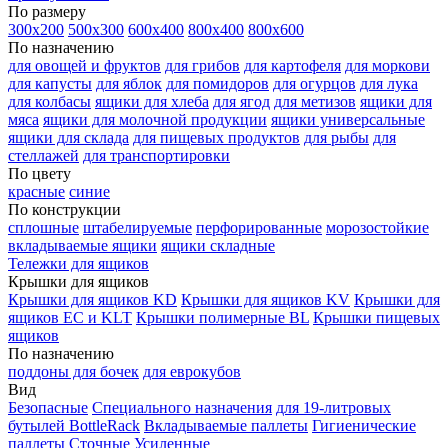
По размеру
300х200
500х300
600х400
800х400
800х600
По назначению
для овощей и фруктов
для грибов
для картофеля
для моркови
для капусты
для яблок
для помидоров
для огурцов
для лука
для колбасы
ящики для хлеба
для ягод
для метизов
ящики для
мяса
ящики для молочной продукции
ящики универсальные
ящики для склада
для пищевых продуктов
для рыбы
для
стеллажей
для транспортировки
По цвету
красные
синие
По конструкции
сплошные
штабелируемые
перфорированные
морозостойкие
вкладываемые ящики
ящики складные
Тележки для ящиков
Крышки для ящиков
Крышки для ящиков KD
Крышки для ящиков KV
Крышки для
ящиков EC и KLT
Крышки полимерные BL
Крышки пищевых
ящиков
По назначению
поддоны для бочек
для еврокубов
Вид
Безопасные
Специального назначения
для 19-литровых
бутылей BottleRack
Вкладываемые паллеты
Гигиенические
паллеты
Сточные
Усиленные