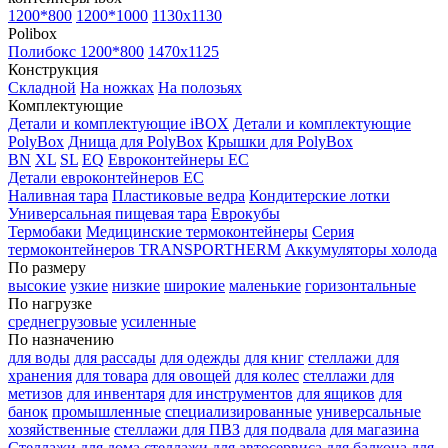
1200*800
1200*1000
1130x1130
Polibox
Полибокс 1200*800
1470х1125
Конструкция
Складной
На ножках
На полозьях
Комплектующие
Детали и комплектующие iBOX
Детали и комплектующие
PolyBox
Днища для PolyBox
Крышки для PolyBox
BN
XL
SL
EQ
Евроконтейнеры EC
Детали евроконтейнеров EC
Наливная тара
Пластиковые ведра
Кондитерские лотки
Универсальная пищевая тара
Еврокубы
Термобаки
Медицинские термоконтейнеры
Серия
термоконтейнеров TRANSPORTHERM
Аккумуляторы холода
По размеру
высокие
узкие
низкие
широкие
маленькие
горизонтальные
По нагрузке
среднегрузовые
усиленные
По назначению
для воды
для рассады
для одежды
для книг
стеллажи для
хранения
для товара
для овощей
для колес
стеллажи для
метизов
для инвентаря
для инструментов
для ящиков
для
банок
промышленные
специализированные
универсальные
хозяйственные
стеллажи для ПВЗ
для подвала
для магазина
Стеллажи для дома
стеллажи для автосервиса
для балкона
для