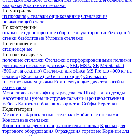
кладовки
Архивные стеллажи
По материалу
из профиля
Стеллажи оцинкованные
Стеллажи из
нержавеющей стали
По конструкции
открытые
односторонние
сборные
двухсторонние
без задней
стенки
безболтовые
Угловые стеллажи
По исполнению
стационарные
По полкам / ярусам
полочные стеллажи
Стеллажи с перфорированными полками
для гаража
стеллажи для склада
SBL
MS U
SB
MS Standart
(500 кг на секцию)
Стеллажи для офиса
MS Pro (до 4000 кг на
секцию)
ES легкие (120 кг на секцию)
Стеллажи с
пластиковыми ящиками
Комплектующие для стеллажей и
аксессуары
Металлические шкафы для раздевалок
Шкафы для одежды
Кассетницы
Тумбы инструментальные
Производственная
мебель
Картотеки больших форматов
Сейфы
Верстаки
Подкатегории
Мезонины
Фронтальные стеллажи
Набивные стеллажи
Консольные стеллажи
Кронштейны, держатели, накопители и полки
Крючки для
торгового оборудования
Ограждения торговые
Корзины для