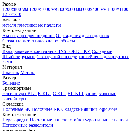
Размер
1200х800 мм
1200х1000 мм
800х600 мм
600х400 мм
1100×1100
1210×810
материал
металл
пластиковые паллеты
Комплектующие
Аксессуары для поддонов
Ограждения для поддонов
Сетчатые металлические роллбоксы
Вид
Вкладываемые контейнеры INSTORE – KV
Складные
Штабелируемые
С загрузкой спереди
контейнеры для ртутных
ламп
Материал
Пластик
Металл
Размер
Большие
Транспортные
контейнеры KLT
R-KLT
C-KLT
RL-KLT
универсальные
контейнеры
Складские
Полочные SK
Полочные RK
Складские ящики logic store
Комплектующие
Перегородки
Настенные панели, стойки
Фронтальные панели
Поперечные разделители
контейнеры ibox