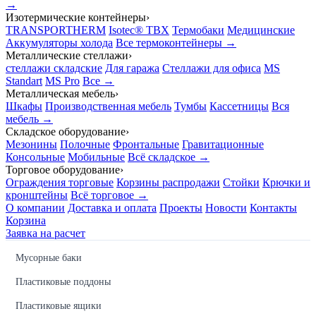
→
Изотермические контейнеры
›
TRANSPORTHERM
Isotec® TBX
Термобаки
Медицинские
Аккумуляторы холода
Все термоконтейнеры →
Металлические стеллажи
›
стеллажи складские
Для гаража
Стеллажи для офиса
MS
Standart
MS Pro
Все →
Металлическая мебель
›
Шкафы
Производственная мебель
Тумбы
Кассетницы
Вся
мебель →
Складское оборудование
›
Мезонины
Полочные
Фронтальные
Гравитационные
Консольные
Мобильные
Всё складское →
Торговое оборудование
›
Ограждения торговые
Корзины распродажи
Стойки
Крючки и
кронштейны
Всё торговое →
О компании
Доставка и оплата
Проекты
Новости
Контакты
Корзина
Заявка на расчет
Мусорные баки
Пластиковые поддоны
Пластиковые ящики