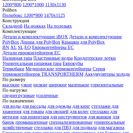
1200*800
1200*1000
1130x1130
Polibox
Полибокс 1200*800
1470х1125
Конструкция
Складной
На ножках
На полозьях
Комплектующие
Детали и комплектующие iBOX
Детали и комплектующие
PolyBox
Днища для PolyBox
Крышки для PolyBox
BN
XL
SL
EQ
Евроконтейнеры EC
Детали евроконтейнеров EC
Наливная тара
Пластиковые ведра
Кондитерские лотки
Универсальная пищевая тара
Еврокубы
Термобаки
Медицинские термоконтейнеры
Серия
термоконтейнеров TRANSPORTHERM
Аккумуляторы холода
По размеру
высокие
узкие
низкие
широкие
маленькие
горизонтальные
По нагрузке
среднегрузовые
усиленные
По назначению
для воды
для рассады
для одежды
для книг
стеллажи для
хранения
для товара
для овощей
для колес
стеллажи для
метизов
для инвентаря
для инструментов
для ящиков
для
банок
промышленные
специализированные
универсальные
хозяйственные
стеллажи для ПВЗ
для подвала
для магазина
Стеллажи для дома
стеллажи для автосервиса
для балкона
для