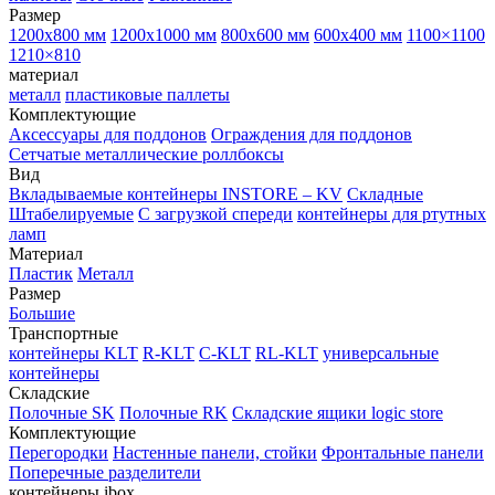
Размер
1200х800 мм
1200х1000 мм
800х600 мм
600х400 мм
1100×1100
1210×810
материал
металл
пластиковые паллеты
Комплектующие
Аксессуары для поддонов
Ограждения для поддонов
Сетчатые металлические роллбоксы
Вид
Вкладываемые контейнеры INSTORE – KV
Складные
Штабелируемые
С загрузкой спереди
контейнеры для ртутных
ламп
Материал
Пластик
Металл
Размер
Большие
Транспортные
контейнеры KLT
R-KLT
C-KLT
RL-KLT
универсальные
контейнеры
Складские
Полочные SK
Полочные RK
Складские ящики logic store
Комплектующие
Перегородки
Настенные панели, стойки
Фронтальные панели
Поперечные разделители
контейнеры ibox