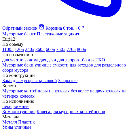
Обратный звонок
Корзина
0 тов. · 0 ₽
Мусорные баки
▾
Пластиковые ящики
▾
Ещё
12
По объёму
1100л
120л
240л
360л
660л
750л
770л
800л
По назначению
для частного дома
для дачи
для дворов
тбо
для ТКО
Мусорные баки уличные
емкости для отходов
для раздельного
сбора мусора
По конструкции
Баки для мусора с крышкой
Закрытые
Колеса
Мусорные контейнеры на колесах
без колес
на двух колесах
на
четырех колесах
По исполнению
передвижные
Комплектующие
Колеса для мусорных контейнеров
Материал
Металл
Пластик
Урны уличные