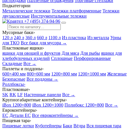
распродажи
Паллетные ограждения
Торговые стеллажи
Подкатегории
Металлические тележки
Тележки платформенные
Тележки
двухколесные
Инструментальные тележки
+7 (495) 374-94-96
Мусорные баки
›
120 л
240 л
360 л
660 л
1100 л
Из пластика
Из металла
Урны
для ТКО
Все баки для мусора →
Пластиковые ящики
›
ящики для овощей и фруктов
Для мяса
Для рыбы
ящики для
хлебобулочных изделий
Сплошные
Перфорированные
Складные
Все →
Паллеты и поддоны
›
600×400 мм
800×600 мм
1200×800 мм
1200×1000 мм
Железные
Безопасные
Все поддоны →
Роллбоксы
›
Пластиковые
›
SK
RK
LF
Настенные панели
Все →
Крупногабаритные контейнеры
›
iBox 1200×800
iBox 1200×1000
Полибокс 1200×800
Все →
Евроконтейнеры
›
EC
Детали EC
Все евроконтейнеры →
Пищевая тара
›
Пищевые лотки
Куботейнеры
Баки
Вёдра
Вся пищевая тара