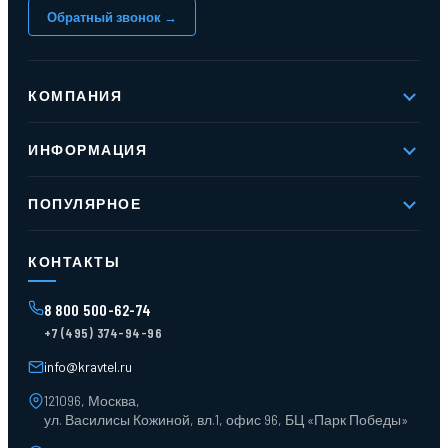
Обратный звонок →
КОМПАНИЯ
О компании
ИНФОРМАЦИЯ
Реквизиты
Вакансии
Новое и хиты продаж
Контакты
ПОПУЛЯРНОЕ
Доставка и оплата
Оферта
Карта сайта
Стеллажи мезонинные
Контейнеры для отходов
КОНТАКТЫ
Поддоны
Ящики пластиковые
8 800 500-62-74
Тара пласт. и металл.
+7 (495) 374-94-96
Лотки пластиковые
Тележки для склада
info@kravtel.ru
121096, Москва,
ул. Василисы Кожиной, вл.1, офис 96, БЦ «Парк Победы»