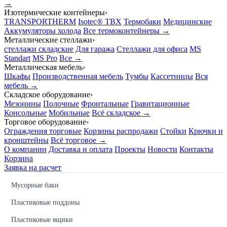
→
Изотермические контейнеры
›
TRANSPORTHERM
Isotec® TBX
Термобаки
Медицинские
Аккумуляторы холода
Все термоконтейнеры →
Металлические стеллажи
›
стеллажи складские
Для гаража
Стеллажи для офиса
MS
Standart
MS Pro
Все →
Металлическая мебель
›
Шкафы
Производственная мебель
Тумбы
Кассетницы
Вся
мебель →
Складское оборудование
›
Мезонины
Полочные
Фронтальные
Гравитационные
Консольные
Мобильные
Всё складское →
Торговое оборудование
›
Ограждения торговые
Корзины распродажи
Стойки
Крючки и
кронштейны
Всё торговое →
О компании
Доставка и оплата
Проекты
Новости
Контакты
Корзина
Заявка на расчет
Мусорные баки
Пластиковые поддоны
Пластиковые ящики