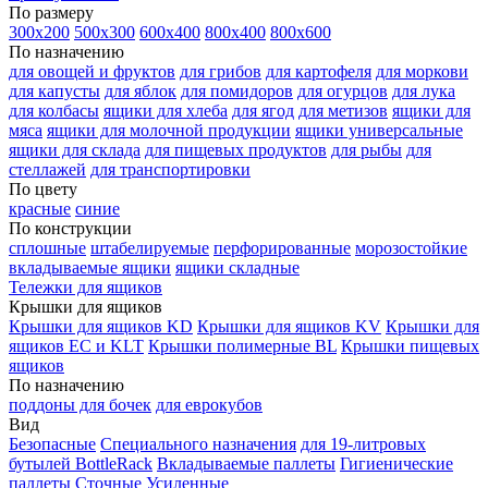
По размеру
300х200
500х300
600х400
800х400
800х600
По назначению
для овощей и фруктов
для грибов
для картофеля
для моркови
для капусты
для яблок
для помидоров
для огурцов
для лука
для колбасы
ящики для хлеба
для ягод
для метизов
ящики для
мяса
ящики для молочной продукции
ящики универсальные
ящики для склада
для пищевых продуктов
для рыбы
для
стеллажей
для транспортировки
По цвету
красные
синие
По конструкции
сплошные
штабелируемые
перфорированные
морозостойкие
вкладываемые ящики
ящики складные
Тележки для ящиков
Крышки для ящиков
Крышки для ящиков KD
Крышки для ящиков KV
Крышки для
ящиков EC и KLT
Крышки полимерные BL
Крышки пищевых
ящиков
По назначению
поддоны для бочек
для еврокубов
Вид
Безопасные
Специального назначения
для 19-литровых
бутылей BottleRack
Вкладываемые паллеты
Гигиенические
паллеты
Сточные
Усиленные