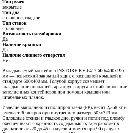
Тип ручек
закрытые
Тип дна
сплошное, гладкое
Тип стенок
сплошные
Возможность пломбировки
Да
Наличие крышки
Да
Наличие сливного отверстия
Нет
Вкладываемый контейнер INSTORE KV-6417 600х400х196
мм — невысокий закрытый ящик с распашной крышкой в
стандарте 600х400 мм. Голубой корпус совмещает
вкладывание порожней тары друг в друга и штабелирование
заполненных контейнеров при помощи крышки или
штабельных планок.
Изделие выполнено из полипропилена (РР), весит 2,368 кг и
вмещает 30 литров при внутреннем размере 503х329 мм.
Сплошные стенки и гладкое дно, ручки и петли под пломбу
обеспечивают сохранность содержимого; тара работает в
диапазоне от -20 до 45 градусов и моется при 90 градусах.