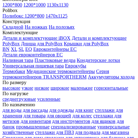
1200*800
1200*1000
1130x1130
Polibox
Полибокс 1200*800
1470х1125
Конструкция
Складной
На ножках
На полозьях
Комплектующие
Детали и комплектующие iBOX
Детали и комплектующие
PolyBox
Днища для PolyBox
Крышки для PolyBox
BN
XL
SL
EQ
Евроконтейнеры EC
Детали евроконтейнеров EC
Наливная тара
Пластиковые ведра
Кондитерские лотки
Универсальная пищевая тара
Еврокубы
Термобаки
Медицинские термоконтейнеры
Серия
термоконтейнеров TRANSPORTHERM
Аккумуляторы холода
По размеру
высокие
узкие
низкие
широкие
маленькие
горизонтальные
По нагрузке
среднегрузовые
усиленные
По назначению
для воды
для рассады
для одежды
для книг
стеллажи для
хранения
для товара
для овощей
для колес
стеллажи для
метизов
для инвентаря
для инструментов
для ящиков
для
банок
промышленные
специализированные
универсальные
хозяйственные
стеллажи для ПВЗ
для подвала
для магазина
Стеллажи для дома
стеллажи для автосервиса
для балкона
для