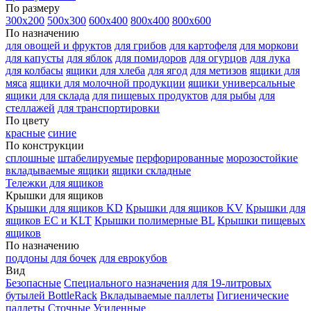
По размеру
300х200
500х300
600х400
800х400
800х600
По назначению
для овощей и фруктов
для грибов
для картофеля
для моркови
для капусты
для яблок
для помидоров
для огурцов
для лука
для колбасы
ящики для хлеба
для ягод
для метизов
ящики для
мяса
ящики для молочной продукции
ящики универсальные
ящики для склада
для пищевых продуктов
для рыбы
для
стеллажей
для транспортировки
По цвету
красные
синие
По конструкции
сплошные
штабелируемые
перфорированные
морозостойкие
вкладываемые ящики
ящики складные
Тележки для ящиков
Крышки для ящиков
Крышки для ящиков KD
Крышки для ящиков KV
Крышки для
ящиков EC и KLT
Крышки полимерные BL
Крышки пищевых
ящиков
По назначению
поддоны для бочек
для еврокубов
Вид
Безопасные
Специального назначения
для 19-литровых
бутылей BottleRack
Вкладываемые паллеты
Гигиенические
паллеты
Сточные
Усиленные