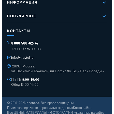
ИНФОРМАЦИЯ
Реквизиты
Вакансии
Новое и хиты продаж
Контакты
ПОПУЛЯРНОЕ
Доставка и оплата
Оферта
Карта сайта
Стеллажи мезонинные
Контейнеры для отходов
КОНТАКТЫ
Поддоны
Ящики пластиковые
8 800 500-62-74
Тара пласт. и металл.
+7 (495) 374-94-96
Лотки пластиковые
Тележки для склада
info@kravtel.ru
121096, Москва,
ул. Василисы Кожиной, вл.1, офис 96, БЦ «Парк Победы»
Пн–Пт
9:00–18:00
Обед 13:00–14:00
© 2010–2026 Кравтел. Все права защищены.
Политика обработки персональных данных
Карта сайта
Все ЦЕНЫ, МАТЕРИАЛЫ и ФОТОГРАФИИ, указанные на сайте