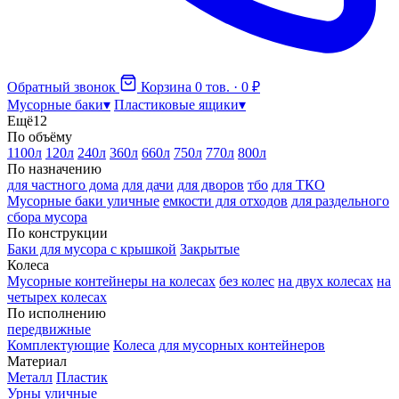
Обратный звонок
Корзина
0 тов. · 0 ₽
Мусорные баки
▾
Пластиковые ящики
▾
Ещё
12
По объёму
1100л
120л
240л
360л
660л
750л
770л
800л
По назначению
для частного дома
для дачи
для дворов
тбо
для ТКО
Мусорные баки уличные
емкости для отходов
для раздельного
сбора мусора
По конструкции
Баки для мусора с крышкой
Закрытые
Колеса
Мусорные контейнеры на колесах
без колес
на двух колесах
на
четырех колесах
По исполнению
передвижные
Комплектующие
Колеса для мусорных контейнеров
Материал
Металл
Пластик
Урны уличные