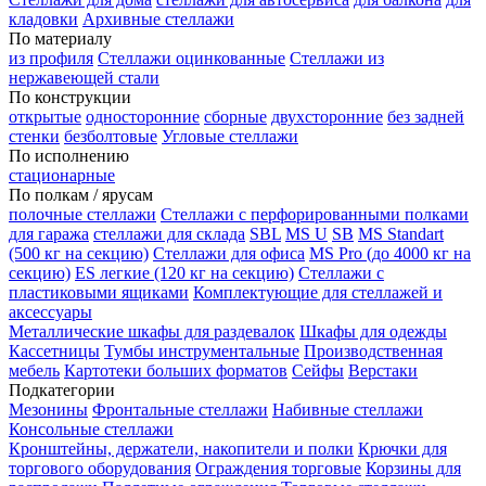
кладовки
Архивные стеллажи
По материалу
из профиля
Стеллажи оцинкованные
Стеллажи из
нержавеющей стали
По конструкции
открытые
односторонние
сборные
двухсторонние
без задней
стенки
безболтовые
Угловые стеллажи
По исполнению
стационарные
По полкам / ярусам
полочные стеллажи
Стеллажи с перфорированными полками
для гаража
стеллажи для склада
SBL
MS U
SB
MS Standart
(500 кг на секцию)
Стеллажи для офиса
MS Pro (до 4000 кг на
секцию)
ES легкие (120 кг на секцию)
Стеллажи с
пластиковыми ящиками
Комплектующие для стеллажей и
аксессуары
Металлические шкафы для раздевалок
Шкафы для одежды
Кассетницы
Тумбы инструментальные
Производственная
мебель
Картотеки больших форматов
Сейфы
Верстаки
Подкатегории
Мезонины
Фронтальные стеллажи
Набивные стеллажи
Консольные стеллажи
Кронштейны, держатели, накопители и полки
Крючки для
торгового оборудования
Ограждения торговые
Корзины для