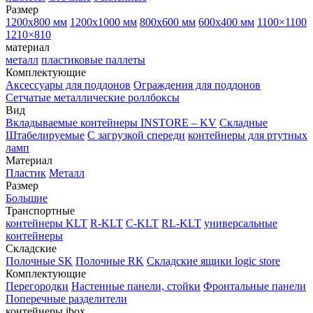
Размер
1200х800 мм
1200х1000 мм
800х600 мм
600х400 мм
1100×1100
1210×810
материал
металл
пластиковые паллеты
Комплектующие
Аксессуары для поддонов
Ограждения для поддонов
Сетчатые металлические роллбоксы
Вид
Вкладываемые контейнеры INSTORE – KV
Складные
Штабелируемые
С загрузкой спереди
контейнеры для ртутных
ламп
Материал
Пластик
Металл
Размер
Большие
Транспортные
контейнеры KLT
R-KLT
C-KLT
RL-KLT
универсальные
контейнеры
Складские
Полочные SK
Полочные RK
Складские ящики logic store
Комплектующие
Перегородки
Настенные панели, стойки
Фронтальные панели
Поперечные разделители
контейнеры ibox