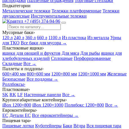
распродажи
Паллетные ограждения
Торговые стеллажи
Подкатегории
Металлические тележки
Тележки платформенные
Тележки
двухколесные
Инструментальные тележки
+7 (495) 374-94-96
Мусорные баки
›
120 л
240 л
360 л
660 л
1100 л
Из пластика
Из металла
Урны
для ТКО
Все баки для мусора →
Пластиковые ящики
›
ящики для овощей и фруктов
Для мяса
Для рыбы
ящики для
хлебобулочных изделий
Сплошные
Перфорированные
Складные
Все →
Паллеты и поддоны
›
600×400 мм
800×600 мм
1200×800 мм
1200×1000 мм
Железные
Безопасные
Все поддоны →
Роллбоксы
›
Пластиковые
›
SK
RK
LF
Настенные панели
Все →
Крупногабаритные контейнеры
›
iBox 1200×800
iBox 1200×1000
Полибокс 1200×800
Все →
Евроконтейнеры
›
EC
Детали EC
Все евроконтейнеры →
Пищевая тара
›
Пищевые лотки
Куботейнеры
Баки
Вёдра
Вся пищевая тара