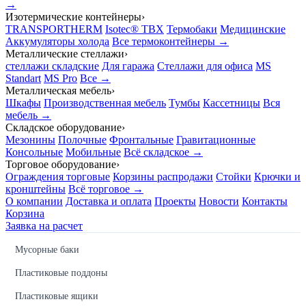
→
Изотермические контейнеры
›
TRANSPORTHERM
Isotec® TBX
Термобаки
Медицинские
Аккумуляторы холода
Все термоконтейнеры →
Металлические стеллажи
›
стеллажи складские
Для гаража
Стеллажи для офиса
MS
Standart
MS Pro
Все →
Металлическая мебель
›
Шкафы
Производственная мебель
Тумбы
Кассетницы
Вся
мебель →
Складское оборудование
›
Мезонины
Полочные
Фронтальные
Гравитационные
Консольные
Мобильные
Всё складское →
Торговое оборудование
›
Ограждения торговые
Корзины распродажи
Стойки
Крючки и
кронштейны
Всё торговое →
О компании
Доставка и оплата
Проекты
Новости
Контакты
Корзина
Заявка на расчет
Мусорные баки
Пластиковые поддоны
Пластиковые ящики