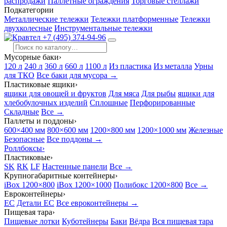
распродажи
Паллетные ограждения
Торговые стеллажи
Подкатегории
Металлические тележки
Тележки платформенные
Тележки
двухколесные
Инструментальные тележки
+7 (495) 374-94-96
Мусорные баки
›
120 л
240 л
360 л
660 л
1100 л
Из пластика
Из металла
Урны
для ТКО
Все баки для мусора →
Пластиковые ящики
›
ящики для овощей и фруктов
Для мяса
Для рыбы
ящики для
хлебобулочных изделий
Сплошные
Перфорированные
Складные
Все →
Паллеты и поддоны
›
600×400 мм
800×600 мм
1200×800 мм
1200×1000 мм
Железные
Безопасные
Все поддоны →
Роллбоксы
›
Пластиковые
›
SK
RK
LF
Настенные панели
Все →
Крупногабаритные контейнеры
›
iBox 1200×800
iBox 1200×1000
Полибокс 1200×800
Все →
Евроконтейнеры
›
EC
Детали EC
Все евроконтейнеры →
Пищевая тара
›
Пищевые лотки
Куботейнеры
Баки
Вёдра
Вся пищевая тара