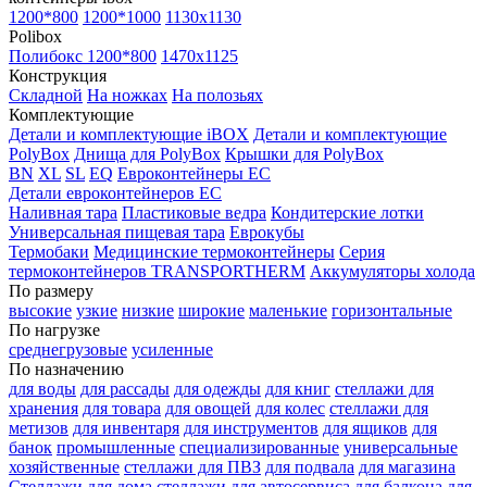
1200*800
1200*1000
1130x1130
Polibox
Полибокс 1200*800
1470х1125
Конструкция
Складной
На ножках
На полозьях
Комплектующие
Детали и комплектующие iBOX
Детали и комплектующие
PolyBox
Днища для PolyBox
Крышки для PolyBox
BN
XL
SL
EQ
Евроконтейнеры EC
Детали евроконтейнеров EC
Наливная тара
Пластиковые ведра
Кондитерские лотки
Универсальная пищевая тара
Еврокубы
Термобаки
Медицинские термоконтейнеры
Серия
термоконтейнеров TRANSPORTHERM
Аккумуляторы холода
По размеру
высокие
узкие
низкие
широкие
маленькие
горизонтальные
По нагрузке
среднегрузовые
усиленные
По назначению
для воды
для рассады
для одежды
для книг
стеллажи для
хранения
для товара
для овощей
для колес
стеллажи для
метизов
для инвентаря
для инструментов
для ящиков
для
банок
промышленные
специализированные
универсальные
хозяйственные
стеллажи для ПВЗ
для подвала
для магазина
Стеллажи для дома
стеллажи для автосервиса
для балкона
для