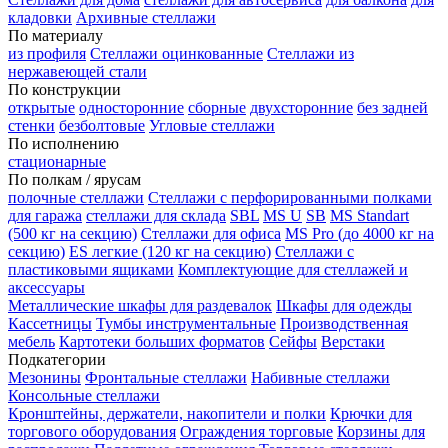
кладовки
Архивные стеллажи
По материалу
из профиля
Стеллажи оцинкованные
Стеллажи из
нержавеющей стали
По конструкции
открытые
односторонние
сборные
двухсторонние
без задней
стенки
безболтовые
Угловые стеллажи
По исполнению
стационарные
По полкам / ярусам
полочные стеллажи
Стеллажи с перфорированными полками
для гаража
стеллажи для склада
SBL
MS U
SB
MS Standart
(500 кг на секцию)
Стеллажи для офиса
MS Pro (до 4000 кг на
секцию)
ES легкие (120 кг на секцию)
Стеллажи с
пластиковыми ящиками
Комплектующие для стеллажей и
аксессуары
Металлические шкафы для раздевалок
Шкафы для одежды
Кассетницы
Тумбы инструментальные
Производственная
мебель
Картотеки больших форматов
Сейфы
Верстаки
Подкатегории
Мезонины
Фронтальные стеллажи
Набивные стеллажи
Консольные стеллажи
Кронштейны, держатели, накопители и полки
Крючки для
торгового оборудования
Ограждения торговые
Корзины для