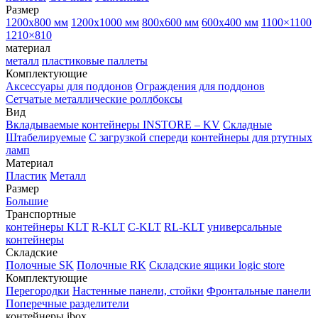
Размер
1200х800 мм
1200х1000 мм
800х600 мм
600х400 мм
1100×1100
1210×810
материал
металл
пластиковые паллеты
Комплектующие
Аксессуары для поддонов
Ограждения для поддонов
Сетчатые металлические роллбоксы
Вид
Вкладываемые контейнеры INSTORE – KV
Складные
Штабелируемые
С загрузкой спереди
контейнеры для ртутных
ламп
Материал
Пластик
Металл
Размер
Большие
Транспортные
контейнеры KLT
R-KLT
C-KLT
RL-KLT
универсальные
контейнеры
Складские
Полочные SK
Полочные RK
Складские ящики logic store
Комплектующие
Перегородки
Настенные панели, стойки
Фронтальные панели
Поперечные разделители
контейнеры ibox