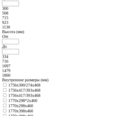
300
508
715
923
1130
Высота (мм)
От
До
334
716
1097
1479
1860
Внутренние размеры (мм)
1756x300/274x468
1756x417/393x468
1756x417/393x468
1770x298*2x460
1770x298x460
1770x398x460