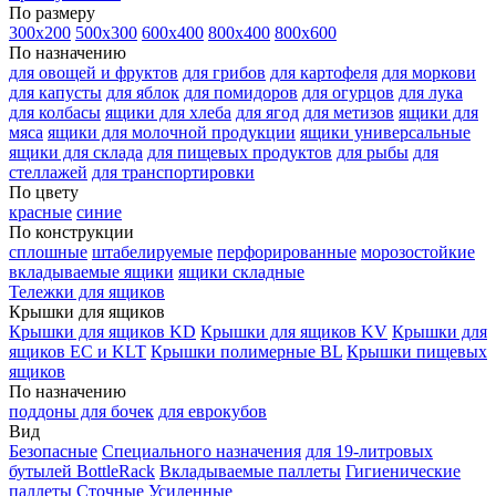
По размеру
300х200
500х300
600х400
800х400
800х600
По назначению
для овощей и фруктов
для грибов
для картофеля
для моркови
для капусты
для яблок
для помидоров
для огурцов
для лука
для колбасы
ящики для хлеба
для ягод
для метизов
ящики для
мяса
ящики для молочной продукции
ящики универсальные
ящики для склада
для пищевых продуктов
для рыбы
для
стеллажей
для транспортировки
По цвету
красные
синие
По конструкции
сплошные
штабелируемые
перфорированные
морозостойкие
вкладываемые ящики
ящики складные
Тележки для ящиков
Крышки для ящиков
Крышки для ящиков KD
Крышки для ящиков KV
Крышки для
ящиков EC и KLT
Крышки полимерные BL
Крышки пищевых
ящиков
По назначению
поддоны для бочек
для еврокубов
Вид
Безопасные
Специального назначения
для 19-литровых
бутылей BottleRack
Вкладываемые паллеты
Гигиенические
паллеты
Сточные
Усиленные