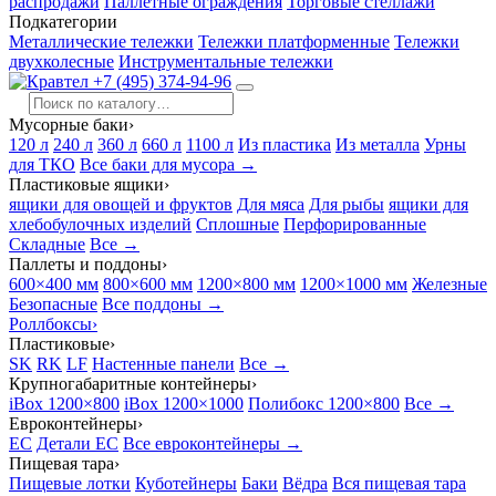
распродажи
Паллетные ограждения
Торговые стеллажи
Подкатегории
Металлические тележки
Тележки платформенные
Тележки
двухколесные
Инструментальные тележки
+7 (495) 374-94-96
Мусорные баки
›
120 л
240 л
360 л
660 л
1100 л
Из пластика
Из металла
Урны
для ТКО
Все баки для мусора →
Пластиковые ящики
›
ящики для овощей и фруктов
Для мяса
Для рыбы
ящики для
хлебобулочных изделий
Сплошные
Перфорированные
Складные
Все →
Паллеты и поддоны
›
600×400 мм
800×600 мм
1200×800 мм
1200×1000 мм
Железные
Безопасные
Все поддоны →
Роллбоксы
›
Пластиковые
›
SK
RK
LF
Настенные панели
Все →
Крупногабаритные контейнеры
›
iBox 1200×800
iBox 1200×1000
Полибокс 1200×800
Все →
Евроконтейнеры
›
EC
Детали EC
Все евроконтейнеры →
Пищевая тара
›
Пищевые лотки
Куботейнеры
Баки
Вёдра
Вся пищевая тара