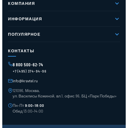
КОМПАНИЯ
О компании
ИНФОРМАЦИЯ
Реквизиты
Вакансии
Новое и хиты продаж
Контакты
ПОПУЛЯРНОЕ
Доставка и оплата
Оферта
Карта сайта
Стеллажи мезонинные
Контейнеры для отходов
КОНТАКТЫ
Поддоны
Ящики пластиковые
8 800 500-62-74
Тара пласт. и металл.
+7 (495) 374-94-96
Лотки пластиковые
Тележки для склада
info@kravtel.ru
121096, Москва,
ул. Василисы Кожиной, вл.1, офис 96, БЦ «Парк Победы»
Пн–Пт
9:00–18:00
Обед 13:00–14:00