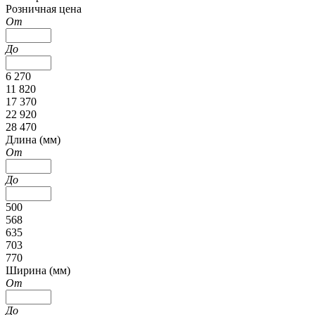
Розничная цена
От
До
6 270
11 820
17 370
22 920
28 470
Длина (мм)
От
До
500
568
635
703
770
Ширина (мм)
От
До