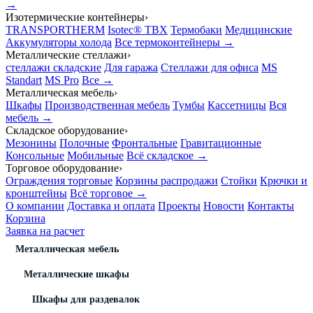
→
Изотермические контейнеры
›
TRANSPORTHERM
Isotec® TBX
Термобаки
Медицинские
Аккумуляторы холода
Все термоконтейнеры →
Металлические стеллажи
›
стеллажи складские
Для гаража
Стеллажи для офиса
MS
Standart
MS Pro
Все →
Металлическая мебель
›
Шкафы
Производственная мебель
Тумбы
Кассетницы
Вся
мебель →
Складское оборудование
›
Мезонины
Полочные
Фронтальные
Гравитационные
Консольные
Мобильные
Всё складское →
Торговое оборудование
›
Ограждения торговые
Корзины распродажи
Стойки
Крючки и
кронштейны
Всё торговое →
О компании
Доставка и оплата
Проекты
Новости
Контакты
Корзина
Заявка на расчет
Металлическая мебель
Металлические шкафы
Шкафы для раздевалок