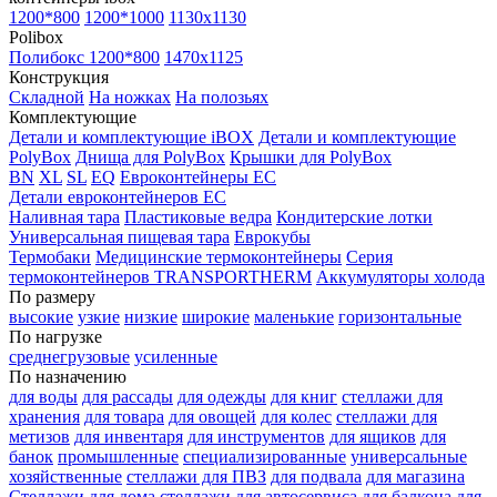
1200*800
1200*1000
1130x1130
Polibox
Полибокс 1200*800
1470х1125
Конструкция
Складной
На ножках
На полозьях
Комплектующие
Детали и комплектующие iBOX
Детали и комплектующие
PolyBox
Днища для PolyBox
Крышки для PolyBox
BN
XL
SL
EQ
Евроконтейнеры EC
Детали евроконтейнеров EC
Наливная тара
Пластиковые ведра
Кондитерские лотки
Универсальная пищевая тара
Еврокубы
Термобаки
Медицинские термоконтейнеры
Серия
термоконтейнеров TRANSPORTHERM
Аккумуляторы холода
По размеру
высокие
узкие
низкие
широкие
маленькие
горизонтальные
По нагрузке
среднегрузовые
усиленные
По назначению
для воды
для рассады
для одежды
для книг
стеллажи для
хранения
для товара
для овощей
для колес
стеллажи для
метизов
для инвентаря
для инструментов
для ящиков
для
банок
промышленные
специализированные
универсальные
хозяйственные
стеллажи для ПВЗ
для подвала
для магазина
Стеллажи для дома
стеллажи для автосервиса
для балкона
для