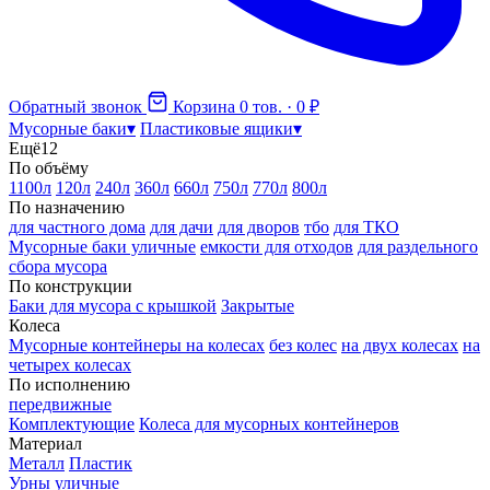
Обратный звонок
Корзина
0 тов. · 0 ₽
Мусорные баки
▾
Пластиковые ящики
▾
Ещё
12
По объёму
1100л
120л
240л
360л
660л
750л
770л
800л
По назначению
для частного дома
для дачи
для дворов
тбо
для ТКО
Мусорные баки уличные
емкости для отходов
для раздельного
сбора мусора
По конструкции
Баки для мусора с крышкой
Закрытые
Колеса
Мусорные контейнеры на колесах
без колес
на двух колесах
на
четырех колесах
По исполнению
передвижные
Комплектующие
Колеса для мусорных контейнеров
Материал
Металл
Пластик
Урны уличные