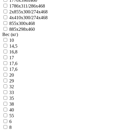
1770x398x460
1786x311/286x468
2х855x300/274x468
4x410x300/274x468
855x300x468
885x298x460
Вес (кг)
10
14,5
16,8
17
17,6
17,6
20
29
32
33
35
38
40
55
6
8