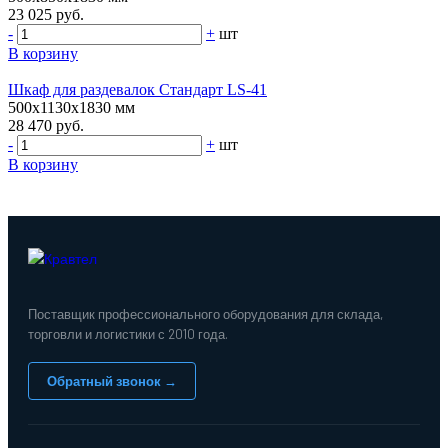
23 025 руб.
-
+
шт
В корзину
Шкаф для раздевалок Стандарт LS-41
500х1130х1830 мм
28 470 руб.
-
+
шт
В корзину
Поставщик профессионального оборудования для склада,
торговли и логистики с 2010 года.
Обратный звонок →