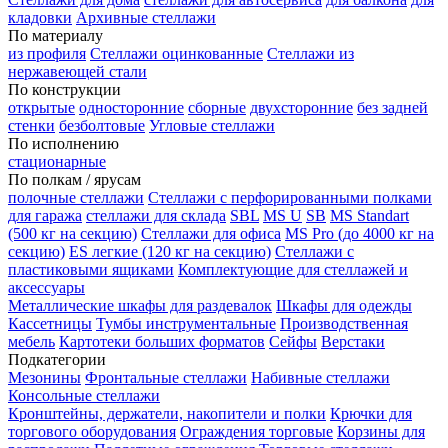
кладовки
Архивные стеллажи
По материалу
из профиля
Стеллажи оцинкованные
Стеллажи из
нержавеющей стали
По конструкции
открытые
односторонние
сборные
двухсторонние
без задней
стенки
безболтовые
Угловые стеллажи
По исполнению
стационарные
По полкам / ярусам
полочные стеллажи
Стеллажи с перфорированными полками
для гаража
стеллажи для склада
SBL
MS U
SB
MS Standart
(500 кг на секцию)
Стеллажи для офиса
MS Pro (до 4000 кг на
секцию)
ES легкие (120 кг на секцию)
Стеллажи с
пластиковыми ящиками
Комплектующие для стеллажей и
аксессуары
Металлические шкафы для раздевалок
Шкафы для одежды
Кассетницы
Тумбы инструментальные
Производственная
мебель
Картотеки больших форматов
Сейфы
Верстаки
Подкатегории
Мезонины
Фронтальные стеллажи
Набивные стеллажи
Консольные стеллажи
Кронштейны, держатели, накопители и полки
Крючки для
торгового оборудования
Ограждения торговые
Корзины для