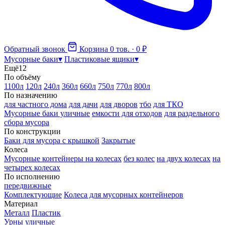
Обратный звонок
Корзина
0 тов. · 0 ₽
Мусорные баки
▾
Пластиковые ящики
▾
Ещё
12
По объёму
1100л
120л
240л
360л
660л
750л
770л
800л
По назначению
для частного дома
для дачи
для дворов
тбо
для ТКО
Мусорные баки уличные
емкости для отходов
для раздельного
сбора мусора
По конструкции
Баки для мусора с крышкой
Закрытые
Колеса
Мусорные контейнеры на колесах
без колес
на двух колесах
на
четырех колесах
По исполнению
передвижные
Комплектующие
Колеса для мусорных контейнеров
Материал
Металл
Пластик
Урны уличные