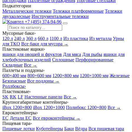
распродажи
Паллетные ограждения
Торговые стеллажи
Подкатегории
Металлические тележки
Тележки платформенные
Тележки
двухколесные
Инструментальные тележки
+7 (495) 374-94-96
Мусорные баки
›
120 л
240 л
360 л
660 л
1100 л
Из пластика
Из металла
Урны
для ТКО
Все баки для мусора →
Пластиковые ящики
›
ящики для овощей и фруктов
Для мяса
Для рыбы
ящики для
хлебобулочных изделий
Сплошные
Перфорированные
Складные
Все →
Паллеты и поддоны
›
600×400 мм
800×600 мм
1200×800 мм
1200×1000 мм
Железные
Безопасные
Все поддоны →
Роллбоксы
›
Пластиковые
›
SK
RK
LF
Настенные панели
Все →
Крупногабаритные контейнеры
›
iBox 1200×800
iBox 1200×1000
Полибокс 1200×800
Все →
Евроконтейнеры
›
EC
Детали EC
Все евроконтейнеры →
Пищевая тара
›
Пищевые лотки
Куботейнеры
Баки
Вёдра
Вся пищевая тара