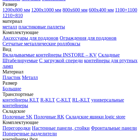
Размер
1200х800 мм
1200х1000 мм
800х600 мм
600х400 мм
1100×1100
1210×810
материал
металл
пластиковые паллеты
Комплектующие
Аксессуары для поддонов
Ограждения для поддонов
Сетчатые металлические роллбоксы
Вид
Вкладываемые контейнеры INSTORE – KV
Складные
Штабелируемые
С загрузкой спереди
контейнеры для ртутных
ламп
Материал
Пластик
Металл
Размер
Большие
Транспортные
контейнеры KLT
R-KLT
C-KLT
RL-KLT
универсальные
контейнеры
Складские
Полочные SK
Полочные RK
Складские ящики logic store
Комплектующие
Перегородки
Настенные панели, стойки
Фронтальные панели
Поперечные разделители
контейнеры ibox