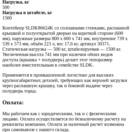
Нагрузка, кг
500
Нагрузка в штабеле, кг
1500
Контейнер SLDK86624K со сплошными стенками, распашной
крышкой и полуоткрытой дверью на короткой стороне (600
мм), наружные размеры 800 х 600 х 741 мм, внутренние 739 х
539 х 573 мм, объём 223 л, вес 17,6 кг, артикул 30371.
Статическая нагрузка — 500 кг, штабелируемая — 1500 кг.
Увеличенная высота 741 мм при наличии обоих видов
доступа (крышка + полудверь) делает этот типоразмер
наиболее вместительным в семействе SLDK.
Применяется в промышленной логистике для высоких
крупногабаритных деталей, требующих как верхней загрузки
через распашную крышку, так и боковой выдачи через
полудверь торца.
Оплата:
Мы работаем как с юридическими, так и с физическими
лицами. Оплата осуществляется по безналичному расчету на
реквизиты компании. Оплата за наличный расчет возможна
при самовывозе с нашего склада.