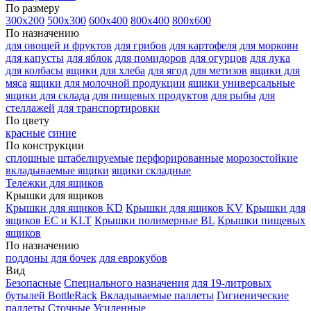
По размеру
300х200
500х300
600х400
800х400
800х600
По назначению
для овощей и фруктов
для грибов
для картофеля
для моркови
для капусты
для яблок
для помидоров
для огурцов
для лука
для колбасы
ящики для хлеба
для ягод
для метизов
ящики для
мяса
ящики для молочной продукции
ящики универсальные
ящики для склада
для пищевых продуктов
для рыбы
для
стеллажей
для транспортировки
По цвету
красные
синие
По конструкции
сплошные
штабелируемые
перфорированные
морозостойкие
вкладываемые ящики
ящики складные
Тележки для ящиков
Крышки для ящиков
Крышки для ящиков KD
Крышки для ящиков KV
Крышки для
ящиков EC и KLT
Крышки полимерные BL
Крышки пищевых
ящиков
По назначению
поддоны для бочек
для еврокубов
Вид
Безопасные
Специального назначения
для 19-литровых
бутылей BottleRack
Вкладываемые паллеты
Гигиенические
паллеты
Сточные
Усиленные