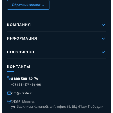
Обратный звонок →
КОМПАНИЯ
О компании
ИНФОРМАЦИЯ
Реквизиты
Вакансии
Новое и хиты продаж
Контакты
ПОПУЛЯРНОЕ
Доставка и оплата
Оферта
Карта сайта
Стеллажи мезонинные
Контейнеры для отходов
КОНТАКТЫ
Поддоны
Ящики пластиковые
8 800 500-62-74
Тара пласт. и металл.
+7 (495) 374-94-96
Лотки пластиковые
Тележки для склада
info@kravtel.ru
121096, Москва,
ул. Василисы Кожиной, вл.1, офис 96, БЦ «Парк Победы»