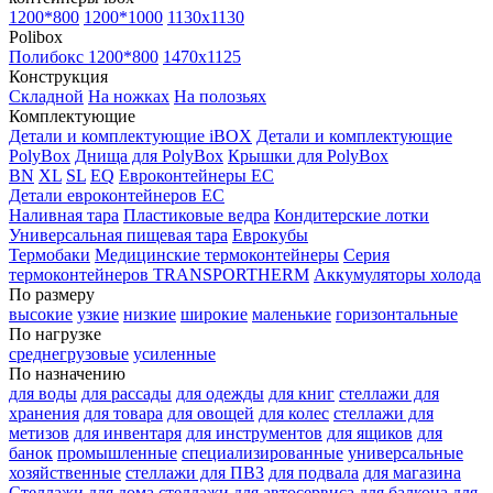
1200*800
1200*1000
1130x1130
Polibox
Полибокс 1200*800
1470х1125
Конструкция
Складной
На ножках
На полозьях
Комплектующие
Детали и комплектующие iBOX
Детали и комплектующие
PolyBox
Днища для PolyBox
Крышки для PolyBox
BN
XL
SL
EQ
Евроконтейнеры EC
Детали евроконтейнеров EC
Наливная тара
Пластиковые ведра
Кондитерские лотки
Универсальная пищевая тара
Еврокубы
Термобаки
Медицинские термоконтейнеры
Серия
термоконтейнеров TRANSPORTHERM
Аккумуляторы холода
По размеру
высокие
узкие
низкие
широкие
маленькие
горизонтальные
По нагрузке
среднегрузовые
усиленные
По назначению
для воды
для рассады
для одежды
для книг
стеллажи для
хранения
для товара
для овощей
для колес
стеллажи для
метизов
для инвентаря
для инструментов
для ящиков
для
банок
промышленные
специализированные
универсальные
хозяйственные
стеллажи для ПВЗ
для подвала
для магазина
Стеллажи для дома
стеллажи для автосервиса
для балкона
для