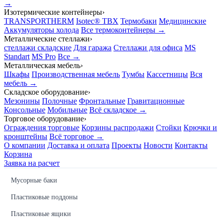
→
Изотермические контейнеры
›
TRANSPORTHERM
Isotec® TBX
Термобаки
Медицинские
Аккумуляторы холода
Все термоконтейнеры →
Металлические стеллажи
›
стеллажи складские
Для гаража
Стеллажи для офиса
MS
Standart
MS Pro
Все →
Металлическая мебель
›
Шкафы
Производственная мебель
Тумбы
Кассетницы
Вся
мебель →
Складское оборудование
›
Мезонины
Полочные
Фронтальные
Гравитационные
Консольные
Мобильные
Всё складское →
Торговое оборудование
›
Ограждения торговые
Корзины распродажи
Стойки
Крючки и
кронштейны
Всё торговое →
О компании
Доставка и оплата
Проекты
Новости
Контакты
Корзина
Заявка на расчет
Мусорные баки
Пластиковые поддоны
Пластиковые ящики