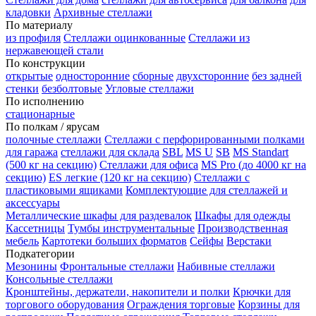
кладовки
Архивные стеллажи
По материалу
из профиля
Стеллажи оцинкованные
Стеллажи из
нержавеющей стали
По конструкции
открытые
односторонние
сборные
двухсторонние
без задней
стенки
безболтовые
Угловые стеллажи
По исполнению
стационарные
По полкам / ярусам
полочные стеллажи
Стеллажи с перфорированными полками
для гаража
стеллажи для склада
SBL
MS U
SB
MS Standart
(500 кг на секцию)
Стеллажи для офиса
MS Pro (до 4000 кг на
секцию)
ES легкие (120 кг на секцию)
Стеллажи с
пластиковыми ящиками
Комплектующие для стеллажей и
аксессуары
Металлические шкафы для раздевалок
Шкафы для одежды
Кассетницы
Тумбы инструментальные
Производственная
мебель
Картотеки больших форматов
Сейфы
Верстаки
Подкатегории
Мезонины
Фронтальные стеллажи
Набивные стеллажи
Консольные стеллажи
Кронштейны, держатели, накопители и полки
Крючки для
торгового оборудования
Ограждения торговые
Корзины для