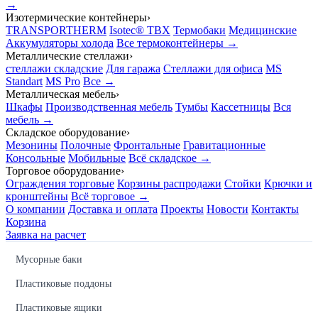
→
Изотермические контейнеры
›
TRANSPORTHERM
Isotec® TBX
Термобаки
Медицинские
Аккумуляторы холода
Все термоконтейнеры →
Металлические стеллажи
›
стеллажи складские
Для гаража
Стеллажи для офиса
MS
Standart
MS Pro
Все →
Металлическая мебель
›
Шкафы
Производственная мебель
Тумбы
Кассетницы
Вся
мебель →
Складское оборудование
›
Мезонины
Полочные
Фронтальные
Гравитационные
Консольные
Мобильные
Всё складское →
Торговое оборудование
›
Ограждения торговые
Корзины распродажи
Стойки
Крючки и
кронштейны
Всё торговое →
О компании
Доставка и оплата
Проекты
Новости
Контакты
Корзина
Заявка на расчет
Мусорные баки
Пластиковые поддоны
Пластиковые ящики