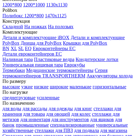
1200*800
1200*1000
1130x1130
Polibox
Полибокс 1200*800
1470х1125
Конструкция
Складной
На ножках
На полозьях
Комплектующие
Детали и комплектующие iBOX
Детали и комплектующие
PolyBox
Днища для PolyBox
Крышки для PolyBox
BN
XL
SL
EQ
Евроконтейнеры EC
Детали евроконтейнеров EC
Наливная тара
Пластиковые ведра
Кондитерские лотки
Универсальная пищевая тара
Еврокубы
Термобаки
Медицинские термоконтейнеры
Серия
термоконтейнеров TRANSPORTHERM
Аккумуляторы холода
По размеру
высокие
узкие
низкие
широкие
маленькие
горизонтальные
По нагрузке
среднегрузовые
усиленные
По назначению
для воды
для рассады
для одежды
для книг
стеллажи для
хранения
для товара
для овощей
для колес
стеллажи для
метизов
для инвентаря
для инструментов
для ящиков
для
банок
промышленные
специализированные
универсальные
хозяйственные
стеллажи для ПВЗ
для подвала
для магазина
Стеллажи для дома
стеллажи для автосервиса
для балкона
для