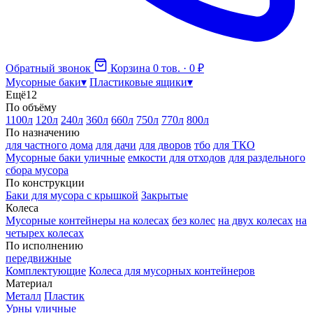
Обратный звонок
Корзина
0 тов. · 0 ₽
Мусорные баки
▾
Пластиковые ящики
▾
Ещё
12
По объёму
1100л
120л
240л
360л
660л
750л
770л
800л
По назначению
для частного дома
для дачи
для дворов
тбо
для ТКО
Мусорные баки уличные
емкости для отходов
для раздельного
сбора мусора
По конструкции
Баки для мусора с крышкой
Закрытые
Колеса
Мусорные контейнеры на колесах
без колес
на двух колесах
на
четырех колесах
По исполнению
передвижные
Комплектующие
Колеса для мусорных контейнеров
Материал
Металл
Пластик
Урны уличные