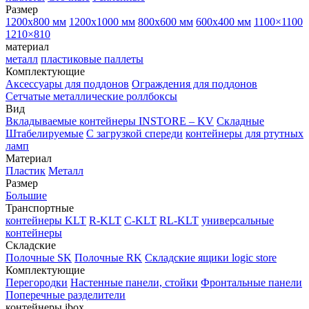
Размер
1200х800 мм
1200х1000 мм
800х600 мм
600х400 мм
1100×1100
1210×810
материал
металл
пластиковые паллеты
Комплектующие
Аксессуары для поддонов
Ограждения для поддонов
Сетчатые металлические роллбоксы
Вид
Вкладываемые контейнеры INSTORE – KV
Складные
Штабелируемые
С загрузкой спереди
контейнеры для ртутных
ламп
Материал
Пластик
Металл
Размер
Большие
Транспортные
контейнеры KLT
R-KLT
C-KLT
RL-KLT
универсальные
контейнеры
Складские
Полочные SK
Полочные RK
Складские ящики logic store
Комплектующие
Перегородки
Настенные панели, стойки
Фронтальные панели
Поперечные разделители
контейнеры ibox