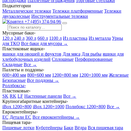
распродажи
Паллетные ограждения
Торговые стеллажи
Подкатегории
Металлические тележки
Тележки платформенные
Тележки
двухколесные
Инструментальные тележки
+7 (495) 374-94-96
Мусорные баки
›
120 л
240 л
360 л
660 л
1100 л
Из пластика
Из металла
Урны
для ТКО
Все баки для мусора →
Пластиковые ящики
›
ящики для овощей и фруктов
Для мяса
Для рыбы
ящики для
хлебобулочных изделий
Сплошные
Перфорированные
Складные
Все →
Паллеты и поддоны
›
600×400 мм
800×600 мм
1200×800 мм
1200×1000 мм
Железные
Безопасные
Все поддоны →
Роллбоксы
›
Пластиковые
›
SK
RK
LF
Настенные панели
Все →
Крупногабаритные контейнеры
›
iBox 1200×800
iBox 1200×1000
Полибокс 1200×800
Все →
Евроконтейнеры
›
EC
Детали EC
Все евроконтейнеры →
Пищевая тара
›
Пищевые лотки
Куботейнеры
Баки
Вёдра
Вся пищевая тара