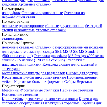
кладовки
Архивные стеллажи
По материалу
из профиля
Стеллажи оцинкованные
Стеллажи из
нержавеющей стали
По конструкции
открытые
односторонние
сборные
двухсторонние
без задней
стенки
безболтовые
Угловые стеллажи
По исполнению
стационарные
По полкам / ярусам
полочные стеллажи
Стеллажи с перфорированными полками
для гаража
стеллажи для склада
SBL
MS U
SB
MS Standart
(500 кг на секцию)
Стеллажи для офиса
MS Pro (до 4000 кг на
секцию)
ES легкие (120 кг на секцию)
Стеллажи с
пластиковыми ящиками
Комплектующие для стеллажей и
аксессуары
Металлические шкафы для раздевалок
Шкафы для одежды
Кассетницы
Тумбы инструментальные
Производственная
мебель
Картотеки больших форматов
Сейфы
Верстаки
Подкатегории
Мезонины
Фронтальные стеллажи
Набивные стеллажи
Консольные стеллажи
Кронштейны, держатели, накопители и полки
Крючки для
торгового оборудования
Ограждения торговые
Корзины для