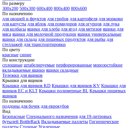
По размеру
300х200
500х300
600х400
800х400
800х600
По назначению
для овощей и фруктов
для грибов
для картофеля
для моркови
для капусты
для яблок
для помидоров
для огурцов
для лука
для колбасы
ящики для хлеба
для ягод
для метизов
ящики для
мяса
ящики для молочной продукции
ящики универсальные
ящики для склада
для пищевых продуктов
для рыбы
для
стеллажей
для транспортировки
По цвету
красные
синие
По конструкции
сплошные
штабелируемые
перфорированные
морозостойкие
вкладываемые ящики
ящики складные
Тележки для ящиков
Крышки для ящиков
Крышки для ящиков KD
Крышки для ящиков KV
Крышки для
ящиков EC и KLT
Крышки полимерные BL
Крышки пищевых
ящиков
По назначению
поддоны для бочек
для еврокубов
Вид
Безопасные
Специального назначения
для 19-литровых
бутылей BottleRack
Вкладываемые паллеты
Гигиенические
паллеты
Сточные
Усиленные